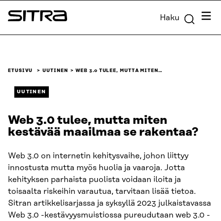
Siirry
Valik
Haku
suoraan
Sitra
sisältöön
↓
ETUSIVU
UUTINEN
WEB 3.0 TULEE, MUTTA MITEN…
UUTINEN
Web 3.0 tulee, mutta miten
kestävää maailmaa se rakentaa?
Web 3.0 on internetin kehitysvaihe, johon liittyy
innostusta mutta myös huolia ja vaaroja. Jotta
kehityksen parhaista puolista voidaan iloita ja
toisaalta riskeihin varautua, tarvitaan lisää tietoa.
Sitran artikkelisarjassa ja syksyllä 2023 julkaistavassa
Web 3.0 -kestävyysmuistiossa pureudutaan web 3.0 -