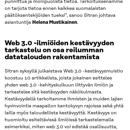
punnittua ja monipuolista tietoa. Tarkoituksenamme
on tarjota tietoa ennen kaikkea suomalaisten
päätöksentekijöiden tueksi”, sanoo Sitran johtava
asiantuntija
Helena Mustikainen
.
Web 3.0 -ilmiöiden kestävyyden
tarkastelu on osa reilumman
datatalouden rakentamista
Sitran syksyllä julkaistava Web 3.0 -kestävyysmuistio
koostuu 10 artikkelista, joista jokainen esittelee
yhden web 3.0 -kehityskulkuun liittyvän ilmiön ja
tarkastelee sitä kestävyyden näkökulmasta.
Kestävyydellä tarkoitamme ihmisten ja muiden lajien
hyvinvointia maapallon kantokyvyn rajoissa sekä yhtä
lailla myös taloudellista kestävyyttä. Kestävyys on
huomioitu esiteltävissä ilmiöissä tarkastelemalla
esimerkiksi, miten web 3.0 voi edistää osallisuutta,