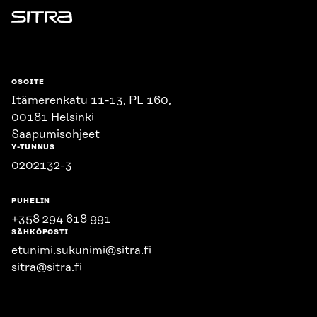
Sitra
OSOITE
Itämerenkatu 11-13, PL 160,
00181 Helsinki
Saapumisohjeet
Y-TUNNUS
0202132-3
PUHELIN
+358 294 618 991
SÄHKÖPOSTI
etunimi.sukunimi@sitra.fi
sitra@sitra.fi