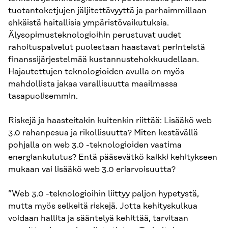
tuotantoketjujen jäljitettävyyttä ja parhaimmillaan
ehkäistä haitallisia ympäristövaikutuksia.
Älysopimusteknologioihin perustuvat uudet
rahoituspalvelut puolestaan haastavat perinteistä
finanssijärjestelmää kustannustehokkuudellaan.
Hajautettujen teknologioiden avulla on myös
mahdollista jakaa varallisuutta maailmassa
tasapuolisemmin.
Riskejä ja haasteitakin kuitenkin riittää: Lisääkö web
3.0 rahanpesua ja rikollisuutta? Miten kestävällä
pohjalla on web 3.0 -teknologioiden vaatima
energiankulutus? Entä pääsevätkö kaikki kehitykseen
mukaan vai lisääkö web 3.0 eriarvoisuutta?
”Web 3.0 -teknologioihin liittyy paljon hypetystä,
mutta myös selkeitä riskejä. Jotta kehityskulkua
voidaan hallita ja sääntelyä kehittää, tarvitaan