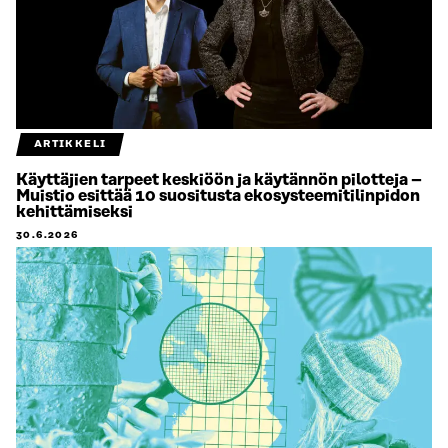
ARTIKKELI
Käyttäjien tarpeet keskiöön ja käytännön pilotteja –
Muistio esittää 10 suositusta ekosysteemitilinpidon
kehittämiseksi
30.6.2026