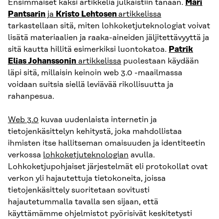
Ensimmäiset kaksi artikkelia julkaistiin tänään.
Mari
Pantsarin
ja
Kristo Lehtosen
artikkelissa
tarkastellaan sitä, miten lohkoketjuteknologiat voivat
lisätä materiaalien ja raaka-aineiden jäljitettävyyttä ja
sitä kautta hillitä esimerkiksi luontokatoa.
Patrik
Elias Johanssonin
artikkelissa
puolestaan käydään
läpi sitä, millaisin keinoin web 3.0 -maailmassa
voidaan suitsia siellä leviävää rikollisuutta ja
rahanpesua.
Web 3.0
kuvaa uudenlaista internetin ja
tietojenkäsittelyn kehitystä, joka mahdollistaa
ihmisten itse hallitseman omaisuuden ja identiteetin
verkossa
lohkoketjuteknologian
avulla.
Lohkoketjupohjaiset järjestelmät eli protokollat ovat
verkon yli hajautettuja tietokoneita, joissa
tietojenkäsittely suoritetaan sovitusti
hajautetummalla tavalla sen sijaan, että
käyttämämme ohjelmistot pyörisivät keskitetysti