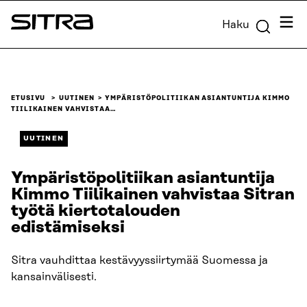
Siirry
Valik
Haku
suoraan
Sitra
sisältöön
↓
ETUSIVU
UUTINEN
YMPÄRISTÖPOLITIIKAN ASIANTUNTIJA KIMMO
TIILIKAINEN VAHVISTAA…
UUTINEN
Ympäristöpolitiikan asiantuntija
Kimmo Tiilikainen vahvistaa Sitran
työtä kiertotalouden
edistämiseksi
Sitra vauhdittaa kestävyyssiirtymää Suomessa ja
kansainvälisesti.