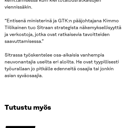
kehittämisessä kuin kiertotalousratkaisujen
viennissäkin.
“Entisenä ministerinä ja GTK:n pääjohtajana Kimmo
Tiilikainen tuo Sitraan strategista näkemyksellisyyttä
ja verkostoja, jotka ovat ratkaisevia tavoitteiden
saavuttamisessa.”
Sitrassa työskentelee osa-aikaisia vanhempia
neuvonantajia useilta eri aloilta. He ovat tyypillisesti
työurallaan jo pitkälle edenneitä osaajia tai jonkin
asian syväosaajia.
Tutustu myös