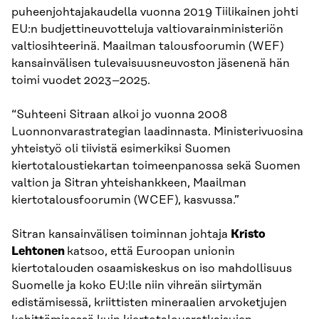
puheenjohtajakaudella vuonna 2019 Tiilikainen johti
EU:n budjettineuvotteluja valtiovarainministeriön
valtiosihteerinä. Maailman talousfoorumin (WEF)
kansainvälisen tulevaisuusneuvoston jäsenenä hän
toimi vuodet 2023–2025.
“Suhteeni Sitraan alkoi jo vuonna 2008
Luonnonvarastrategian laadinnasta. Ministerivuosina
yhteistyö oli tiivistä esimerkiksi Suomen
kiertotaloustiekartan toimeenpanossa sekä Suomen
valtion ja Sitran yhteishankkeen, Maailman
kiertotalousfoorumin (WCEF), kasvussa.”
Sitran kansainvälisen toiminnan johtaja
Kristo
Lehtonen
katsoo, että Euroopan unionin
kiertotalouden osaamiskeskus on iso mahdollisuus
Suomelle ja koko EU:lle niin vihreän siirtymän
edistämisessä, kriittisten mineraalien arvoketjujen