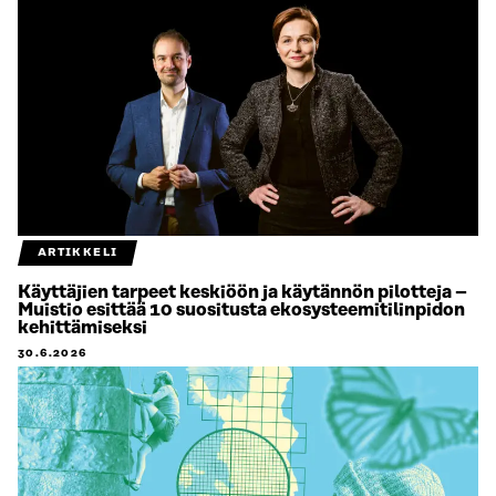
ARTIKKELI
Käyttäjien tarpeet keskiöön ja käytännön pilotteja –
Muistio esittää 10 suositusta ekosysteemitilinpidon
kehittämiseksi
30.6.2026