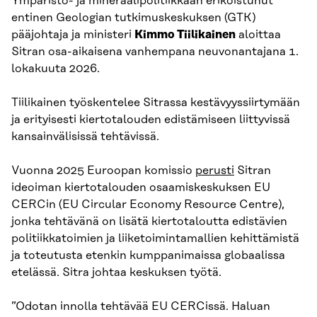
Ympäristö- ja mineraalipolitiikkaan erikoistunut
entinen Geologian tutkimuskeskuksen (GTK)
pääjohtaja ja ministeri
Kimmo Tiilikainen
aloittaa
Sitran osa-aikaisena vanhempana neuvonantajana 1.
lokakuuta 2026.
Tiilikainen työskentelee Sitrassa kestävyyssiirtymään
ja erityisesti kiertotalouden edistämiseen liittyvissä
kansainvälisissä tehtävissä.
Vuonna 2025 Euroopan komissio
perusti
Sitran
ideoiman kiertotalouden osaamiskeskuksen EU
CERCin (EU Circular Economy Resource Centre),
jonka tehtävänä on lisätä kiertotaloutta edistävien
politiikkatoimien ja liiketoimintamallien kehittämistä
ja toteutusta etenkin kumppanimaissa globaalissa
etelässä. Sitra johtaa keskuksen työtä.
”Odotan innolla tehtävää EU CERCissä. Haluan