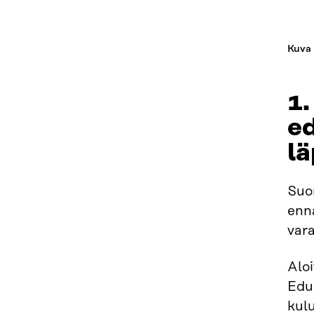
Kuva 
1.
ed
l
Suom
enna
vara
Alo
Edu
kulu