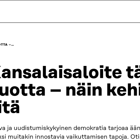
OTTA –…
ansalaisaloite t
uotta – näin ke
itä
va ja uudistumiskykyinen demokratia tarjoaa ää
ksi muitakin innostavia vaikuttamisen tapoja. O