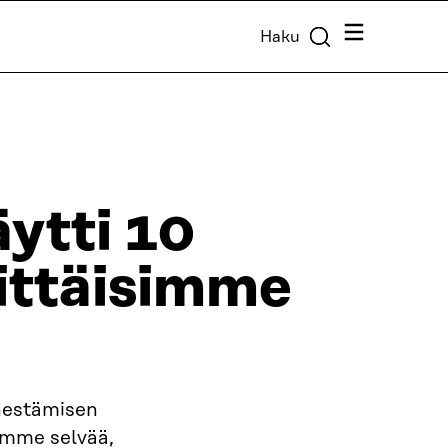
Valikko
Haku
äytti 10
hittäisimme
nestämisen
timme selvää,