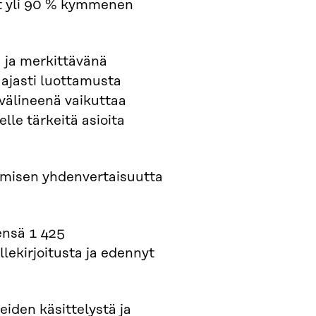
yt yli 90 % kymmenen
 ja merkittävänä
aajasti luottamusta
välineenä vaikuttaa
lle tärkeitä asioita
tumisen yhdenvertaisuutta
ensä 1 425
llekirjoitusta ja edennyt
iden käsittelystä ja