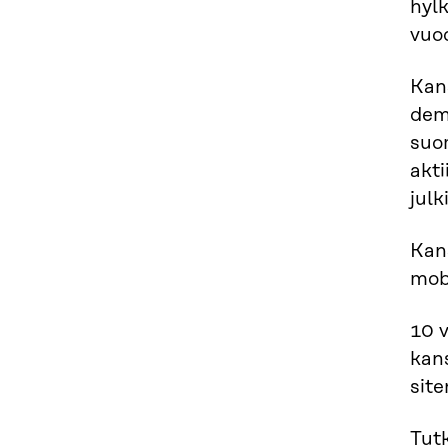
hyl
vuod
Kan
dem
suom
akti
julk
Kans
mobi
10 
kans
sit
Tut