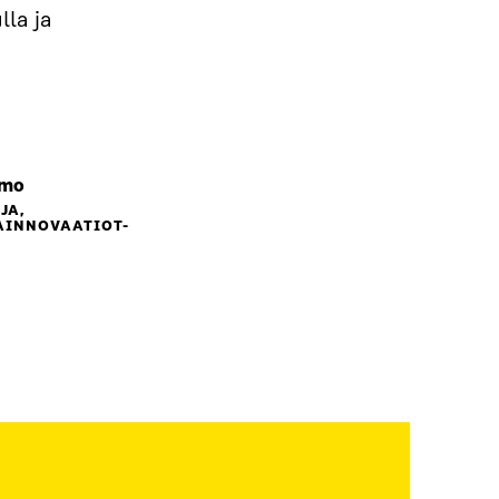
lla ja
amo
JA,
AINNOVAATIOT-