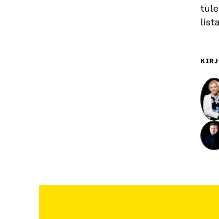
tule
list
KIRJ