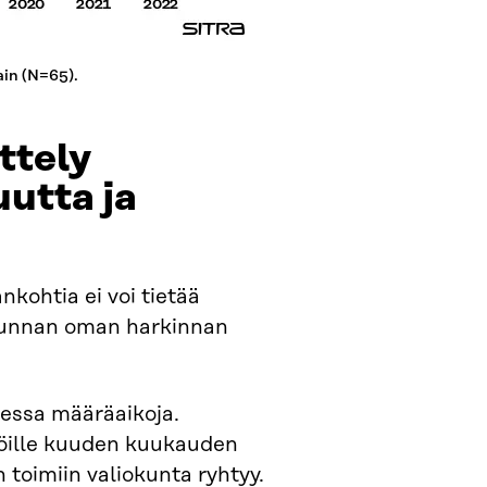
ain (N=65).
ttely
utta ja
nkohtia ei voi tietää
uskunnan oman harkinnan
messa määräaikoja.
jöille kuuden kuukauden
toimiin valiokunta ryhtyy.