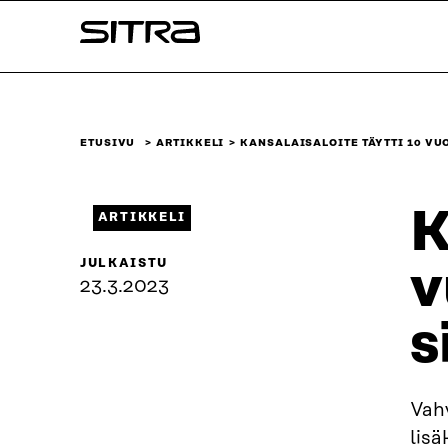
Siirry
Sitra
suoraan
sisältöön
↓
ETUSIVU
ARTIKKELI
KANSALAISALOITE TÄYTTI 10 VU
K
ARTIKKELI
JULKAISTU
v
23.3.2023
s
Vah
lisä