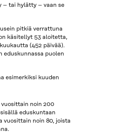
y – tai hylätty – vaan se
usein pitkiä verrattuna
 käsitellyt 53 aloitetta,
 kuukautta (452 päivää).
ään eduskunnassa puolen
na esimerkiksi kuuden
 vuosittain noin 200
n sisällä eduskuntaan
vuosittain noin 80, joista
ana.