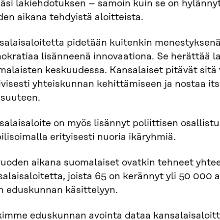
käsi lakiehdotuksen – samoin kuin se on hylänn
en aikana tehdyistä aloitteista.
salaisaloitetta pidetään kuitenkin menestyksenä
okratiaa lisänneenä innovaationa. Se herättää l
alaisten keskuudessa. Kansalaiset pitävät sitä 
ivisesti yhteiskunnan kehittämiseen ja nostaa itse
isuuteen.
alaisaloite on myös lisännyt poliittisen osallis
lisoimalla erityisesti nuoria ikäryhmiä.
vuoden aikana suomalaiset ovatkin tehneet yhte
alaisaloitetta, joista 65 on kerännyt yli 50 000 a
en eduskunnan käsittelyyn.
kimme eduskunnan avointa dataa kansalaisaloitte