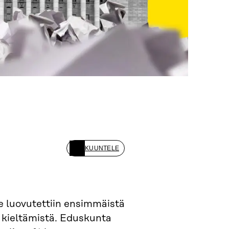
KUUNTELE
 luovutettiin ensimmäistä
n kieltämistä. Eduskunta