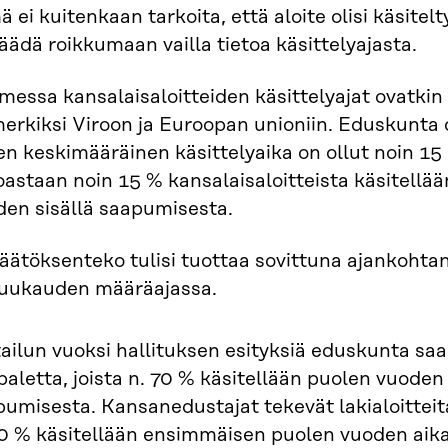
 ei kuitenkaan tarkoita, että aloite olisi käsitelt
jäädä roikkumaan vailla tietoa käsittelyajasta.
essa kansalaisaloitteiden käsittelyajat ovatkin 
erkiksi Viroon ja Euroopan unioniin. Eduskunta on
en keskimääräinen käsittelyaika on ollut noin 15
oastaan noin 15 % kansalaisaloitteista käsitell
den sisällä saapumisesta.
äätöksenteko tulisi tuottaa sovittuna ajankohta
uukauden määräajassa.
ailun vuoksi hallituksen esityksiä eduskunta saa
aletta, joista n. 70 % käsitellään puolen vuode
umisesta. Kansanedustajat tekevät lakialoitteita 
40 % käsitellään ensimmäisen puolen vuoden aik