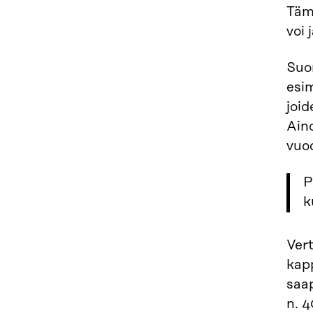
Tämä
voi 
Suom
esim
joid
Ain
vuo
P
k
Vert
kapp
saap
n. 