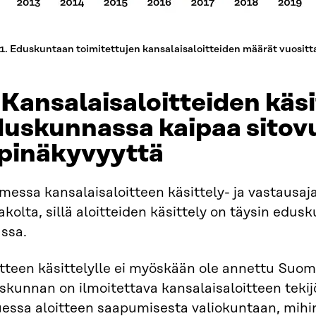
1. Eduskuntaan toimitettujen kansalaisaloitteiden määrät vuositt
 Kansalaisaloitteiden käsi
uskunnassa kaipaa sitovu
äpinäkyvyyttä
essa kansalaisaloitteen käsittely- ja vastausaja
kolta, sillä aloitteiden käsittely on täysin ed
ssa.
itteen käsittelylle ei myöskään ole annettu Suo
skunnan on ilmoitettava kansalaisaloitteen teki
essa aloitteen saapumisesta valiokuntaan, mihin 