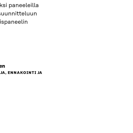
ksi paneeleilla
suunnitteluun
aispaneelin
en
JA, ENNAKOINTI JA