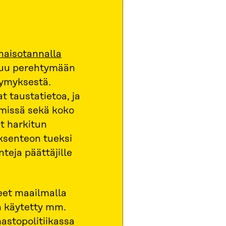
naisotannalla
ntuu perehtymään
symyksestä.
at taustatietoa, ja
hmissä sekä koko
t harkitun
ksenteon tueksi
teja päättäjille
eet maailmalla
n käytetty mm.
mastopolitiikassa