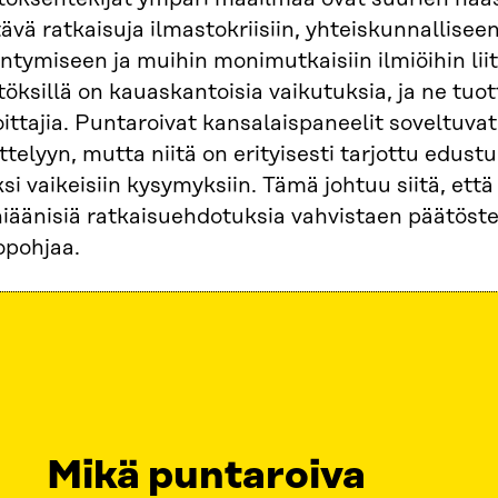
ävä ratkaisuja ilmastokriisiin, yhteiskunnallisee
ntymiseen ja muihin monimutkaisiin ilmiöihin lii
öksillä on kauaskantoisia vaikutuksia, ja ne tuo
oittajia. Puntaroivat kansalaispaneelit soveltuv
ttelyyn, mutta niitä on erityisesti tarjottu edus
si vaikeisiin kysymyksiin. Tämä johtuu siitä, että
iäänisiä ratkaisuehdotuksia vahvistaen päätöste
opohjaa.
Mikä puntaroiva