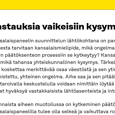
stauksia vaikeisiin kysym
salaispaneelin suunnittelun lähtökohtana on pan
esta tarvitaan kansalaismielipide, mikä ongelma 
in päätöksenteon prosessiin se kytkeytyy? Kansa
 mikä tahansa yhteiskunnallinen kysymys. Tärkeää
 koskettaa merkittävää osaa väestöstä ja sen yti
istettu, yhteinen ongelma. Aihe saa ja sen pitääk
aroivalla keskustelulla voidaan nimittäin löytää 
at hyväksyä vastakkaisista lähtöasenteista ja in
nnaista aiheen muotoilussa on kytkeminen päät
alaispaneelilla tulee olla selkeä ja vaikuttava ro