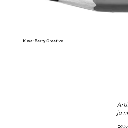
Kuva: Berry Creative
Arti
ja n
Pää