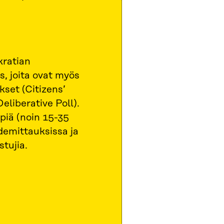
kratian
, joita ovat myös
kset (Citizens’
eliberative Poll).
piä (noin 15-35
idemittauksissa ja
stujia.