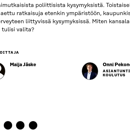
mutkaisista poliittisista kysymyksistä. Toistaise
haettu ratkaisuja etenkin ympäristöön, kaupunki
erveyteen liittyvissä kysymyksissä. Miten kansal
 tulisi valita?
OITTAJA
Maija Jäske
Onni Pekon
ASIANTUNTI
KOULUTUS