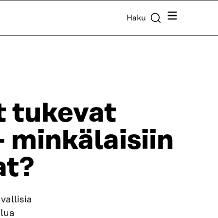
Valikko
Haku
t tukevat
 minkälaisiin
at?
vallisia
elua