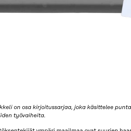
kkeli on osa kirjoitussarjaa, joka käsittelee pun
iiden työvaiheita.
töksentekijät ympäri maailmaa ovat suurien haa