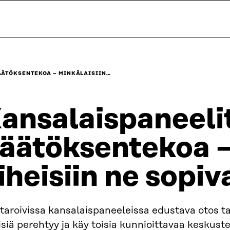
ÄÄTÖKSENTEKOA – MINKÄLAISIIN…
ansalaispaneeli
äätöksentekoa –
iheisiin ne sopiv
aroivissa kansalaispaneeleissa edustava otos ta
siä perehtyy ja käy toisia kunnioittavaa keskust