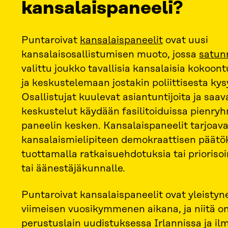
kansalaispaneeli?
Puntaroivat
kansalaispaneelit
ovat uusi
kansalaisosallistumisen muoto, jossa
satun
valittu joukko tavallisia kansalaisia kokoo
ja keskustelemaan jostakin poliittisesta ky
Osallistujat kuulevat asiantuntijoita ja saav
keskustelut käydään fasilitoiduissa pienry
paneelin kesken. Kansalaispaneelit tarjoava
kansalaismielipiteen demokraattisen päätö
tuottamalla ratkaisuehdotuksia tai priorisoin
tai äänestäjäkunnalle.
Puntaroivat kansalaispaneelit ovat yleistyn
viimeisen vuosikymmenen aikana, ja niitä o
perustuslain uudistuksessa Irlannissa ja il