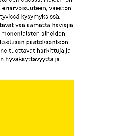
n eriarvoisuuteen, väestön
ttyvissä kysymyksissä.
ttavat vääjäämättä häviäjiä
at monenlaisten aiheiden
tuksellisen päätöksenteon
 ne tuottavat harkittuja ja
n hyväksyttävyyttä ja