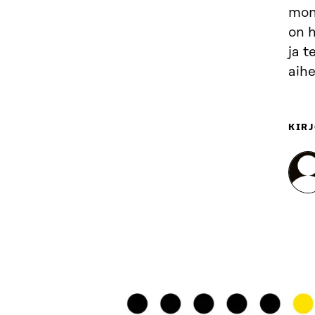
moni
on 
ja t
aihe
KIRJ