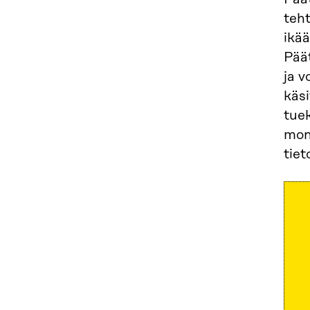
teht
ikää
Päät
ja v
käsi
tuek
mon
tiet