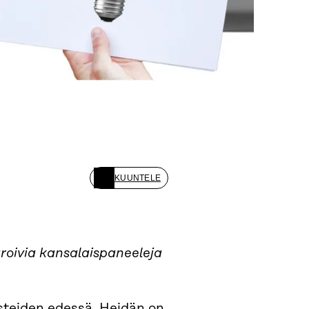
KUUNTELE
taroivia kansalaispaneeleja
steiden edessä. Heidän on