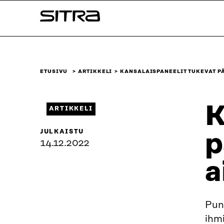
Siirry
Sitra
suoraan
sisältöön
↓
ETUSIVU
ARTIKKELI
KANSALAISPANEELIT TUKEVAT P
K
ARTIKKELI
JULKAISTU
p
14.12.2022
a
Punt
ihmi