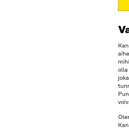
Va
Kan
aihe
mih
olla
joka
tunn
Punt
voiv
Ole
Kans