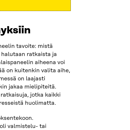
yksiin
eelin tavoite: mistä
halutaan ratkaista ja
laispaneelin aiheena voi
 on kuitenkin valita aihe,
messä on laajasti
in jakaa mielipiteitä.
ratkaisuja, jotka kaikki
tresseistä huolimatta.
öksentekoon.
oli valmistelu- tai