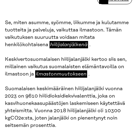
Se, miten asumme, syömme, liikumme ja kulutamme
tuotteita ja palveluja, vaikuttaa ilmastoon. Tämän
vaikutuksen suuruutta voidaan mitata
hiilijalanjälkenä
henkilökohtaisena
hiilijalanjälkenä
.
Keskivertosuomalaisen hiilijalanjälki kertoo siis sen,
millainen vaikutus suomalaisten elämäntavoilla on
ilmastonmuutokseen
ilmastoon ja
ilmastonmuutokseen
.
Suomalaisen keskimääräinen hiilijalanjälki vuonna
2023 on 9610 hiilidioksidiekvivalenttia, joka on
kasvihuonekaasupäästöjen laskemiseen käytettävä
yhteismitta. Vuonna 2018 hiilijalanjälki oli 10300
kgCO2e:sta, joten jalanjälki on pienentynyt noin
seitsemän prosenttia.