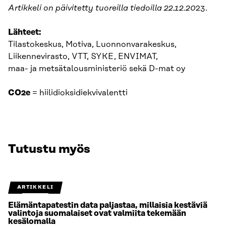
Artikkeli on päivitetty tuoreilla tiedoilla 22.12.20
23.
Lähteet:
Tilastokeskus, Motiva, Luonnonvarakeskus,
Liikennevirasto, VTT, SYKE, ENVIMAT,
maa- ja metsätalousministeriö sekä D-mat oy
CO2e
= hiilidioksidiekvivalentti
Tutustu myös
ARTIKKELI
Elämäntapatestin data paljastaa, millaisia kestäviä
valintoja suomalaiset ovat valmiita tekemään
kesälomalla