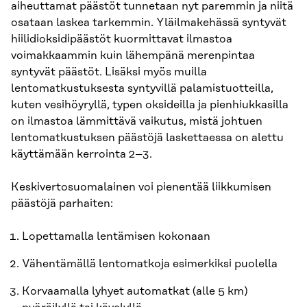
aiheuttamat päästöt tunnetaan nyt paremmin ja niitä
osataan laskea tarkemmin. Yläilmakehässä syntyvät
hiilidioksidipäästöt kuormittavat ilmastoa
voimakkaammin kuin lähempänä merenpintaa
syntyvät päästöt. Lisäksi myös muilla
lentomatkustuksesta syntyvillä palamistuotteilla,
kuten vesihöyryllä, typen oksideilla ja pienhiukkasilla
on ilmastoa lämmittävä vaikutus, mistä johtuen
lentomatkustuksen päästöjä laskettaessa on alettu
käyttämään kerrointa 2–3.
Keskivertosuomalainen voi pienentää liikkumisen
päästöjä parhaiten:
Lopettamalla lentämisen kokonaan
Vähentämällä lentomatkoja esimerkiksi puolella
Korvaamalla lyhyet automatkat (alle 5 km)