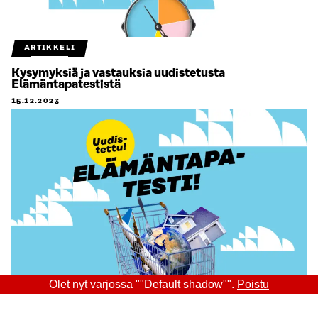
ARTIKKELI
Kysymyksiä ja vastauksia uudistetusta
Elämäntapatestistä
15.12.2023
Olet nyt varjossa ""Default shadow"".
Poistu