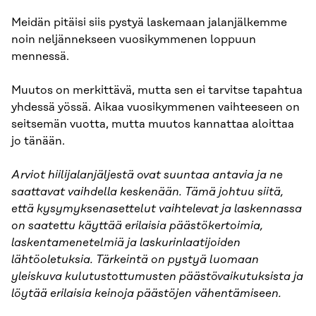
Meidän pitäisi siis pystyä laskemaan jalanjälkemme
noin neljännekseen vuosikymmenen loppuun
mennessä.
Muutos on merkittävä, mutta sen ei tarvitse tapahtua
yhdessä yössä. Aikaa vuosikymmenen vaihteeseen on
seitsemän vuotta, mutta muutos kannattaa aloittaa
jo tänään.
Arviot hiilijalanjäljestä ovat suuntaa antavia ja ne
saattavat vaihdella keskenään. Tämä johtuu siitä,
että kysymyksenasettelut vaihtelevat ja laskennassa
on saatettu käyttää erilaisia päästökertoimia,
laskentamenetelmiä ja laskurinlaatijoiden
lähtöoletuksia. Tärkeintä on pystyä luomaan
yleiskuva kulutustottumusten päästövaikutuksista ja
löytää erilaisia keinoja päästöjen vähentämiseen.