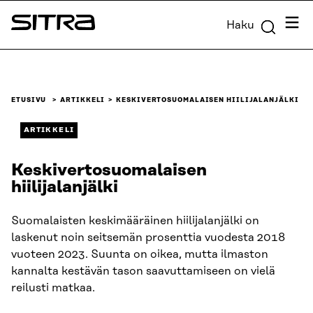
Siirry
Valik
Haku
suoraan
Sitra
sisältöön
↓
ETUSIVU
ARTIKKELI
KESKIVERTOSUOMALAISEN HIILIJALANJÄLKI
ARTIKKELI
Keskivertosuomalaisen
hiilijalanjälki
Suomalaisten keskimääräinen hiilijalanjälki on
laskenut noin seitsemän prosenttia vuodesta 2018
vuoteen 2023. Suunta on oikea, mutta ilmaston
kannalta kestävän tason saavuttamiseen on vielä
reilusti matkaa.