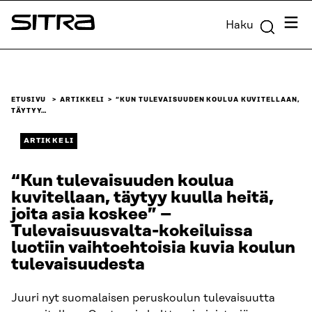
Siirry
Valik
Haku
suoraan
Sitra
sisältöön
↓
ETUSIVU
ARTIKKELI
“KUN TULEVAISUUDEN KOULUA KUVITELLAAN,
TÄYTYY…
ARTIKKELI
“Kun tulevaisuuden koulua
kuvitellaan, täytyy kuulla heitä,
joita asia koskee” –
Tulevaisuusvalta-kokeiluissa
luotiin vaihtoehtoisia kuvia koulun
tulevaisuudesta
Juuri nyt suomalaisen peruskoulun tulevaisuutta