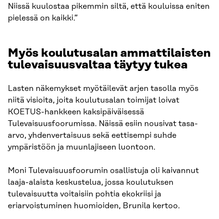
Niissä kuulostaa pikemmin siltä, että kouluissa eniten
pielessä on kaikki.”
Myös koulutusalan ammattilaisten
tulevaisuusvaltaa täytyy tukea
Lasten näkemykset myötäilevät arjen tasolla myös
niitä visioita, joita koulutusalan toimijat loivat
KOETUS-hankkeen kaksipäiväisessä
Tulevaisuusfoorumissa. Näissä esiin nousivat tasa-
arvo, yhdenvertaisuus sekä eettisempi suhde
ympäristöön ja muunlajiseen luontoon.
Moni Tulevaisuusfoorumin osallistuja oli kaivannut
laaja-alaista keskustelua, jossa koulutuksen
tulevaisuutta voitaisiin pohtia ekokriisi ja
eriarvoistuminen huomioiden, Brunila kertoo.