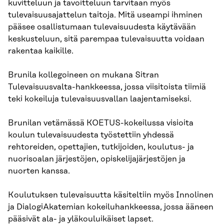
kuvitteluun ja tavoitteluun tarvitaan myös
tulevaisuusajattelun taitoja. Mitä useampi ihminen
pääsee osallistumaan tulevaisuudesta käytävään
keskusteluun, sitä parempaa tulevaisuutta voidaan
rakentaa kaikille.
Brunila kollegoineen on mukana Sitran
Tulevaisuusvalta-hankkeessa, jossa viisitoista tiimiä
teki kokeiluja tulevaisuusvallan laajentamiseksi.
Brunilan vetämässä KOETUS-kokeilussa visioita
koulun tulevaisuudesta työstettiin yhdessä
rehtoreiden, opettajien, tutkijoiden, koulutus- ja
nuorisoalan järjestöjen, opiskelijajärjestöjen ja
nuorten kanssa.
Koulutuksen tulevaisuutta käsiteltiin myös Innolinen
ja DialogiAkatemian kokeiluhankkeessa, jossa ääneen
pääsivät ala- ja yläkouluikäiset lapset.