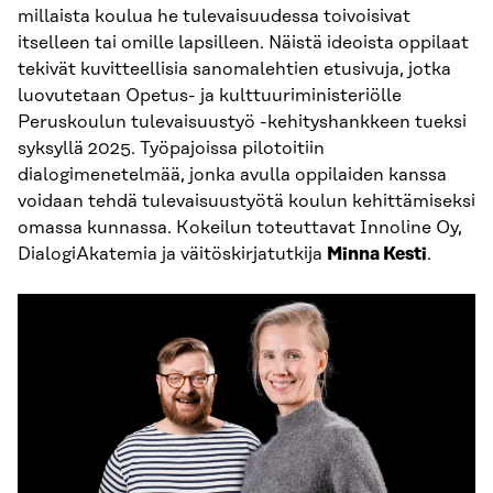
millaista koulua he tulevaisuudessa toivoisivat
itselleen tai omille lapsilleen. Näistä ideoista oppilaat
tekivät kuvitteellisia sanomalehtien etusivuja, jotka
luovutetaan Opetus- ja kulttuuriministeriölle
Peruskoulun tulevaisuustyö -kehityshankkeen tueksi
syksyllä 2025. Työpajoissa pilotoitiin
dialogimenetelmää, jonka avulla oppilaiden kanssa
voidaan tehdä tulevaisuustyötä koulun kehittämiseksi
omassa kunnassa. Kokeilun toteuttavat Innoline Oy,
DialogiAkatemia ja väitöskirjatutkija
Minna Kesti
.