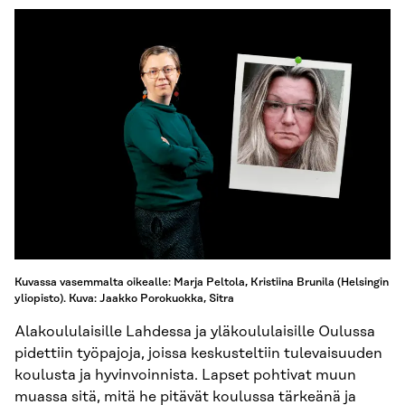
Kuvassa vasemmalta oikealle: Marja Peltola, Kristiina Brunila (Helsingin
yliopisto). Kuva: Jaakko Porokuokka, Sitra
Alakoululaisille Lahdessa ja yläkoululaisille Oulussa
pidettiin työpajoja, joissa keskusteltiin tulevaisuuden
koulusta ja hyvinvoinnista. Lapset pohtivat muun
muassa sitä, mitä he pitävät koulussa tärkeänä ja