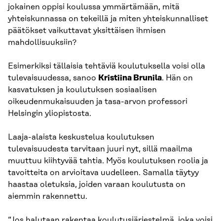
jokainen oppisi koulussa ymmärtämään, mitä
yhteiskunnassa on tekeillä ja miten yhteiskunnalliset
päätökset vaikuttavat yksittäisen ihmisen
mahdollisuuksiin?
Esimerkiksi tällaisia tehtäviä koulutuksella voisi olla
tulevaisuudessa, sanoo
Kristiina Brunila
. Hän on
kasvatuksen ja koulutuksen sosiaalisen
oikeudenmukaisuuden ja tasa-arvon professori
Helsingin yliopistosta.
Laaja-alaista keskustelua koulutuksen
tulevaisuudesta tarvitaan juuri nyt, sillä maailma
muuttuu kiihtyvää tahtia. Myös koulutuksen roolia ja
tavoitteita on arvioitava uudelleen. Samalla täytyy
haastaa oletuksia, joiden varaan koulutusta on
aiemmin rakennettu.
“Jos halutaan rakentaa koulutusjärjestelmä, joka voisi