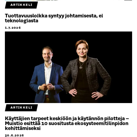
ARTIKKELI
Tuottavuusloikka syntyy johtamisesta, ei
teknologiasta
1.7.2026
ARTIKKELI
Käyttäjien tarpeet keskiöön ja käytännön pilotteja –
Muistio esittää 10 suositusta ekosysteemitilinpidon
kehittämiseksi
30.6.2026