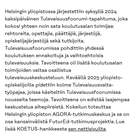
Helsingin yliopistossa järjestettiin syksyllä 2024
kaksipäiväinen Tulevaisuusfoorumi-tapahtuma, joka
kokosi yhteen noin sata koulutusalan toimijaa:
rehtoreita, opettajia, päättäjiä, järjestöjä,
opiskelijajärjestöjä sekä tutkijoita.
Tulevaisuusfoorumissa pohdittiin yhdessä
koulutuksen ennakoituja ja vaihtoehtoisia
tulevaisuuksia. Tavoitteena oli lisätä koulutusalan
toimijoiden valtaa osallistua
tulevaisuuskeskusteluun. Keväällä 2025 yliopisto-
opiskelijoille pidettiin kolme Tulevaisuusvalta-
työpajaa, joissa käsiteltiin Tulevaisuusfoorumissa
nousseita teemoja. Tavoitteena on edistää laajempaa
keskustelua aihepiireistä. Kokeilun toteuttaa
Helsingin yliopiston AGORA-tutkimuskeskus ja se on
osa kansainvälistä FuturEd-tutkimusprojektia. Lue
lisää KOETUS-hankkeesta
sen nettisivuilta
.