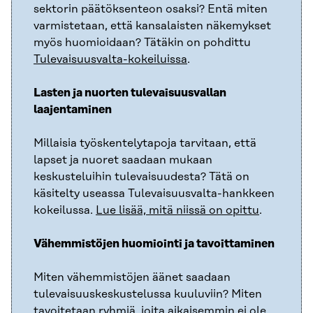
sektorin päätöksenteon osaksi? Entä miten
varmistetaan, että kansalaisten näkemykset
myös huomioidaan? Tätäkin on pohdittu
Tulevaisuusvalta-kokeiluissa
.
Lasten ja nuorten tulevaisuusvallan
laajentaminen
Millaisia työskentelytapoja tarvitaan, että
lapset ja nuoret saadaan mukaan
keskusteluihin tulevaisuudesta? Tätä on
käsitelty useassa Tulevaisuusvalta-hankkeen
kokeilussa.
Lue lisää, mitä niissä on opittu
.
Vähemmistöjen huomiointi ja tavoittaminen
Miten vähemmistöjen äänet saadaan
tulevaisuuskeskustelussa kuuluviin? Miten
tavoitetaan ryhmiä, joita aikaisemmin ei ole