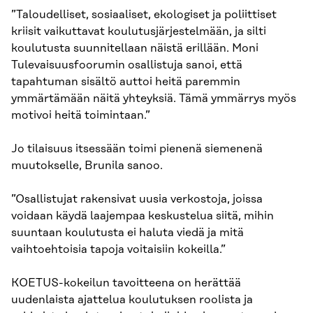
”Taloudelliset, sosiaaliset, ekologiset ja poliittiset
kriisit vaikuttavat koulutusjärjestelmään, ja silti
koulutusta suunnitellaan näistä erillään. Moni
Tulevaisuusfoorumin osallistuja sanoi, että
tapahtuman sisältö auttoi heitä paremmin
ymmärtämään näitä yhteyksiä. Tämä ymmärrys myös
motivoi heitä toimintaan.”
Jo tilaisuus itsessään toimi pienenä siemenenä
muutokselle, Brunila sanoo.
”Osallistujat rakensivat uusia verkostoja, joissa
voidaan käydä laajempaa keskustelua siitä, mihin
suuntaan koulutusta ei haluta viedä ja mitä
vaihtoehtoisia tapoja voitaisiin kokeilla.”
KOETUS-kokeilun tavoitteena on herättää
uudenlaista ajattelua koulutuksen roolista ja