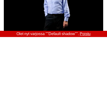
Olet nyt varjossa ""Default shadow"".
Poistu
Sitra
OSOITE
Itämerenkatu 11-13, PL 160,
00181 Helsinki
Saapumisohjeet
Y-TUNNUS
0202132-3