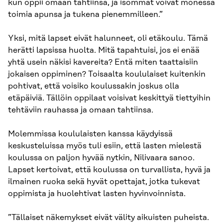
kun oppii omaan tahtiinsa, ja isommat voivat monessa
toimia apunsa ja tukena pienemmilleen.”
Yksi, mitä lapset eivät halunneet, oli etäkoulu. Tämä
herätti lapsissa huolta. Mitä tapahtuisi, jos ei enää
yhtä usein näkisi kavereita? Entä miten taattaisiin
jokaisen oppiminen? Toisaalta koululaiset kuitenkin
pohtivat, että voisiko koulussakin joskus olla
etäpäiviä. Tällöin oppilaat voisivat keskittyä tiettyihin
tehtäviin rauhassa ja omaan tahtiinsa.
Molemmissa koululaisten kanssa käydyissä
keskusteluissa myös tuli esiin, että lasten mielestä
koulussa on paljon hyvää nytkin, Nilivaara sanoo.
Lapset kertoivat, että koulussa on turvallista, hyvä ja
ilmainen ruoka sekä hyvät opettajat, jotka tukevat
oppimista ja huolehtivat lasten hyvinvoinnista.
”Tällaiset näkemykset eivät välity aikuisten puheista.