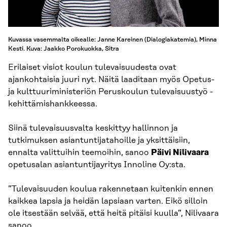
Kuvassa vasemmalta oikealle: Janne Kareinen (Dialogiakatemia), Minna
Kesti. Kuva: Jaakko Porokuokka, Sitra
Erilaiset visiot koulun tulevaisuudesta ovat
ajankohtaisia juuri nyt. Näitä laaditaan myös Opetus-
ja kulttuuriministeriön Peruskoulun tulevaisuustyö -
kehittämishankkeessa.
Siinä tulevaisuusvalta keskittyy hallinnon ja
tutkimuksen asiantuntijatahoille ja yksittäisiin,
ennalta valittuihin teemoihin, sanoo
Päivi Nilivaara
opetusalan asiantuntijayritys Innoline Oy:sta.
”Tulevaisuuden koulua rakennetaan kuitenkin ennen
kaikkea lapsia ja heidän lapsiaan varten. Eikö silloin
ole itsestään selvää, että heitä pitäisi kuulla”, Nilivaara
sanoo.