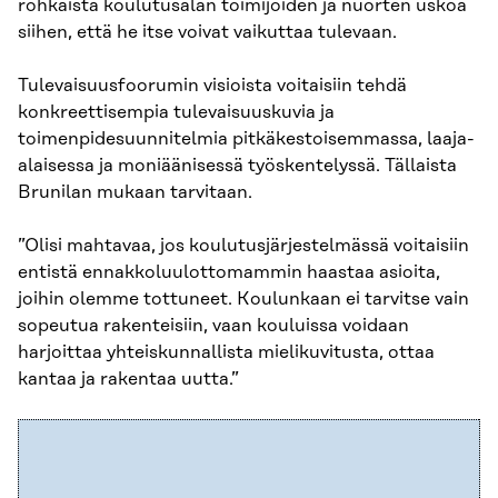
rohkaista koulutusalan toimijoiden ja nuorten uskoa
siihen, että he itse voivat vaikuttaa tulevaan.
Tulevaisuusfoorumin visioista voitaisiin tehdä
konkreettisempia tulevaisuuskuvia ja
toimenpidesuunnitelmia pitkäkestoisemmassa, laaja-
alaisessa ja moniäänisessä työskentelyssä. Tällaista
Brunilan mukaan tarvitaan.
”Olisi mahtavaa, jos koulutusjärjestelmässä voitaisiin
entistä ennakkoluulottomammin haastaa asioita,
joihin olemme tottuneet. Koulunkaan ei tarvitse vain
sopeutua rakenteisiin, vaan kouluissa voidaan
harjoittaa yhteiskunnallista mielikuvitusta, ottaa
kantaa ja rakentaa uutta.”