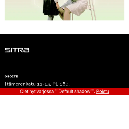
Sitra
OSOITE
Itämerenkatu 11-13, PL 160,
00181 Helsinki
Olet nyt varjossa ""Default shadow"".
Poistu
Saapumisohjeet
Y-TUNNUS
0202132-3
PUHELIN