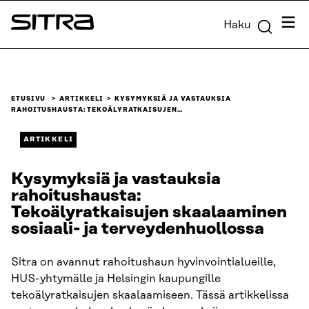
Siirry
Valik
Haku
suoraan
Sitra
sisältöön
↓
ETUSIVU
ARTIKKELI
KYSYMYKSIÄ JA VASTAUKSIA
RAHOITUSHAUSTA: TEKOÄLYRATKAISUJEN…
ARTIKKELI
Kysymyksiä ja vastauksia
rahoitushausta:
Tekoälyratkaisujen skaalaaminen
sosiaali- ja terveydenhuollossa
Sitra on avannut rahoitushaun hyvinvointialueille,
HUS-yhtymälle ja Helsingin kaupungille
tekoälyratkaisujen skaalaamiseen. Tässä artikkelissa