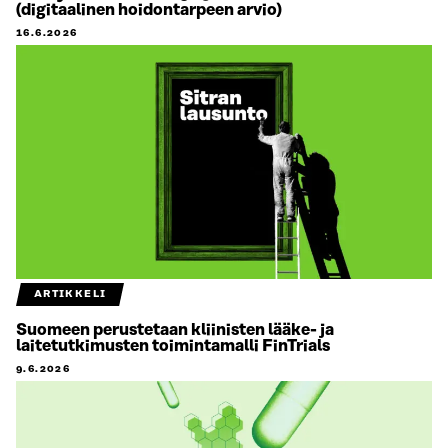
(digitaalinen hoidontarpeen arvio)
16.6.2026
ARTIKKELI
Suomeen perustetaan kliinisten lääke- ja
laitetutkimusten toimintamalli FinTrials
9.6.2026