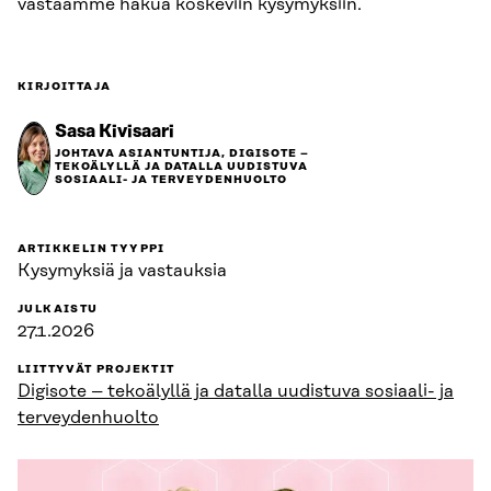
vastaamme hakua koskeviin kysymyksiin.
KIRJOITTAJA
Sasa Kivisaari
JOHTAVA ASIANTUNTIJA, DIGISOTE –
TEKOÄLYLLÄ JA DATALLA UUDISTUVA
SOSIAALI- JA TERVEYDENHUOLTO
ARTIKKELIN TYYPPI
Kysymyksiä ja vastauksia
JULKAISTU
27.1.2026
LIITTYVÄT PROJEKTIT
Digisote – tekoälyllä ja datalla uudistuva sosiaali- ja
terveydenhuolto