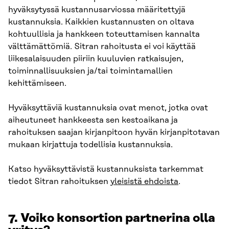
hyväksytyssä kustannusarviossa määritettyjä
kustannuksia. Kaikkien kustannusten on oltava
kohtuullisia ja hankkeen toteuttamisen kannalta
välttämättömiä. Sitran rahoitusta ei voi käyttää
liikesalaisuuden piiriin kuuluvien ratkaisujen,
toiminnallisuuksien ja/tai toimintamallien
kehittämiseen.
Hyväksyttäviä kustannuksia ovat menot, jotka ovat
aiheutuneet hankkeesta sen kestoaikana ja
rahoituksen saajan kirjanpitoon hyvän kirjanpitotavan
mukaan kirjattuja todellisia kustannuksia.
Katso hyväksyttävistä kustannuksista tarkemmat
tiedot Sitran rahoituksen
yleisistä ehdoista
.
7. Voiko konsortion partnerina olla