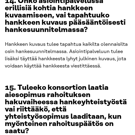
14. Onko asiointipalvelussa
erillisiä kohtia hankkeen
kuvaamiseen, vai tapahtuuko
hankkeen kuvaus pääsääntöisesti
hankesuunnitelmassa?
Hankkeen kuvaus tulee tapahtua kaikilta olennaisilta
osin hankesuunnitelmassa. Asiointipalveluun tulee
lisäksi täyttää hankkeesta lyhyt julkinen kuvaus, jota
voidaan käyttää hankkeesta viestittäessä.
15. Tuleeko konsortion laatia
aiesopimus rahoituksen
hakuvaiheessa hankeyhteistyöstä
vai riittääkö, että
yhteistyösopimus laaditaan, kun
myönteinen rahoituspäätös on
saatu?