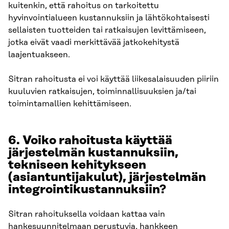
kuitenkin, että rahoitus on tarkoitettu
hyvinvointialueen kustannuksiin ja lähtökohtaisesti
sellaisten tuotteiden tai ratkaisujen levittämiseen,
jotka eivät vaadi merkittävää jatkokehitystä
laajentuakseen.
Sitran rahoitusta ei voi käyttää liikesalaisuuden piiriin
kuuluvien ratkaisujen, toiminnallisuuksien ja/tai
toimintamallien kehittämiseen.
6. Voiko rahoitusta käyttää
järjestelmän kustannuksiin,
tekniseen kehitykseen
(asiantuntijakulut), järjestelmän
integrointikustannuksiin?
Sitran rahoituksella voidaan kattaa vain
hankesuunnitelmaan perustuvia, hankkeen