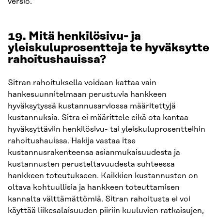
versio.
19. Mitä henkilösivu- ja
yleiskuluprosentteja te hyväksytte
rahoitushauissa?
Sitran rahoituksella voidaan kattaa vain
hankesuunnitelmaan perustuvia hankkeen
hyväksytyssä kustannusarviossa määritettyjä
kustannuksia. Sitra ei määrittele eikä ota kantaa
hyväksyttäviin henkilösivu- tai yleiskuluprosentteihin
rahoitushauissa. Hakija vastaa itse
kustannusrakenteensa asianmukaisuudesta ja
kustannusten perusteltavuudesta suhteessa
hankkeen toteutukseen. Kaikkien kustannusten on
oltava kohtuullisia ja hankkeen toteuttamisen
kannalta välttämättömiä. Sitran rahoitusta ei voi
käyttää liikesalaisuuden piiriin kuuluvien ratkaisujen,