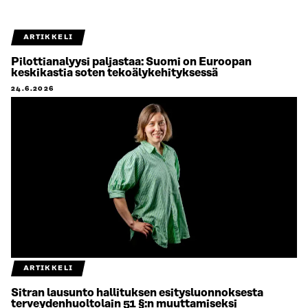
ARTIKKELI
Pilottianalyysi paljastaa: Suomi on Euroopan
keskikastia soten tekoälykehityksessä
24.6.2026
ARTIKKELI
Sitran lausunto hallituksen esitysluonnoksesta
terveydenhuoltolain 51 §:n muuttamiseksi