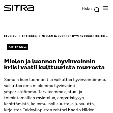
Siirry
Valik
Haku
suoraan
Sitra
sisältöön
↓
ETUSIVU
ARTIKKELI
MIELEN JA LUONNON HYVINVOINNIN KRIISI…
ARTIKKELI
Mielen ja luonnon hyvinvoinnin
kriisi vaatii kulttuurista murrosta
Samoin kuin luonnon tila vaikuttaa hyvinvointiimme,
vaikuttaa oma mielemme hyvinvointi
ympäristöömme. Tarvitsemme ajatus- ja
toimintamallien ravistelua, empatiakyvyn
kehittämistä, kokemuksellisuutta ja luovuutta,
kirjoittaa Taideyliopiston rehtori Kaarlo Hildén.