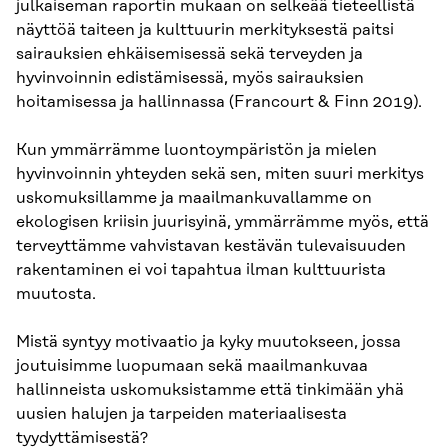
julkaiseman raportin mukaan on selkeää tieteellistä
näyttöä taiteen ja kulttuurin merkityksestä paitsi
sairauksien ehkäisemisessä sekä terveyden ja
hyvinvoinnin edistämisessä, myös sairauksien
hoitamisessa ja hallinnassa (Francourt & Finn 2019).
Kun ymmärrämme luontoympäristön ja mielen
hyvinvoinnin yhteyden sekä sen, miten suuri merkitys
uskomuksillamme ja maailmankuvallamme on
ekologisen kriisin juurisyinä, ymmärrämme myös, että
terveyttämme vahvistavan kestävän tulevaisuuden
rakentaminen ei voi tapahtua ilman kulttuurista
muutosta.
Mistä syntyy motivaatio ja kyky muutokseen, jossa
joutuisimme luopumaan sekä maailmankuvaa
hallinneista uskomuksistamme että tinkimään yhä
uusien halujen ja tarpeiden materiaalisesta
tyydyttämisestä?