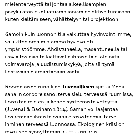
mielenterveyttä tai johtaa alkeellisempien
psyykkisten puolustusmekanismien aktivoitumiseen,
kuten kieltämiseen, vähättelyyn tai projektioon.
Samoin kuin luonnon tila vaikuttaa hyvinvointiimme,
vaikuttaa oma mielemme hyvinvointi
ympäristöömme. Ahdistuneella, masentuneella tai
ikäviä tosiasioita kieltävällä ihmisellä ei ole niitä
voimavaroja ja uudistumiskykyä, joita siirtymä
kestävään elämäntapaan vaatii.
Roomalaisen runoilijan
Juvenaliksen
ajatus Mens
sana in corpore sano, terve sielu terveessä ruumiissa,
korostaa mielen ja kehon systeemistä yhteyttä
(Juvenal & Badham 1814). Saman voi laajentaa
koskemaan ihmistä osana ekosysteemiä: terve
ihminen terveessä luonnossa. Ekologinen kriisi on
myös sen synnyttämän kulttuurin kriisi.