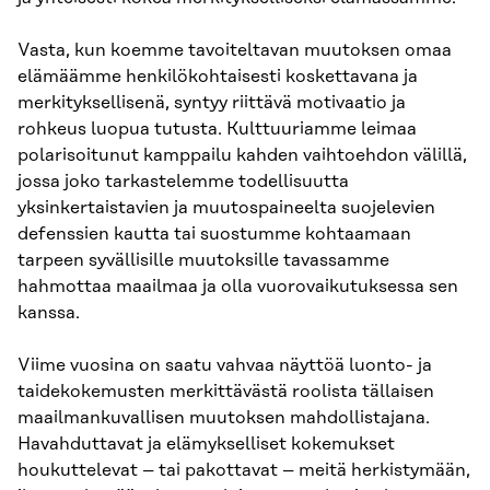
Vasta, kun koemme tavoiteltavan muutoksen omaa
elämäämme henkilökohtaisesti koskettavana ja
merkityksellisenä, syntyy riittävä motivaatio ja
rohkeus luopua tutusta. Kulttuuriamme leimaa
polarisoitunut kamppailu kahden vaihtoehdon välillä,
jossa joko tarkastelemme todellisuutta
yksinkertaistavien ja muutospaineelta suojelevien
defenssien kautta tai suostumme kohtaamaan
tarpeen syvällisille muutoksille tavassamme
hahmottaa maailmaa ja olla vuorovaikutuksessa sen
kanssa.
Viime vuosina on saatu vahvaa näyttöä luonto- ja
taidekokemusten merkittävästä roolista tällaisen
maailmankuvallisen muutoksen mahdollistajana.
Havahduttavat ja elämykselliset kokemukset
houkuttelevat – tai pakottavat – meitä herkistymään,