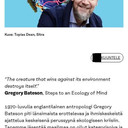
Kuva: Topias Dean, Sitra
KUUNTELE
“The creature that wins against its environment
destroys itself.”
Gregory Bateson
, Steps to an Ecology of Mind
1970-luvulla englantilainen antropologi Gregory
Bateson piti länsimaista erottelevaa ja ihmiskeskeistä
ajattelua keskeisenä perussyynä ekologiseen kriisiin.
Tapamme jäsentää maailmaa on ollut kategorisoiva ja