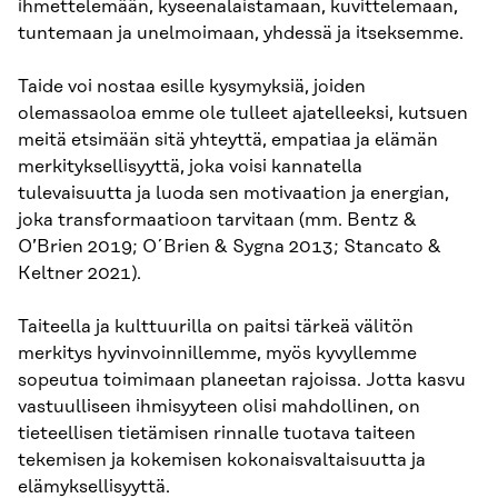
ihmettelemään, kyseenalaistamaan, kuvittelemaan,
tuntemaan ja unelmoimaan, yhdessä ja itseksemme.
Taide voi nostaa esille kysymyksiä, joiden
olemassaoloa emme ole tulleet ajatelleeksi, kutsuen
meitä etsimään sitä yhteyttä, empatiaa ja elämän
merkityksellisyyttä, joka voisi kannatella
tulevaisuutta ja luoda sen motivaation ja energian,
joka transformaatioon tarvitaan (mm. Bentz &
O’Brien 2019; O´Brien & Sygna 2013; Stancato &
Keltner 2021).
Taiteella ja kulttuurilla on paitsi tärkeä välitön
merkitys hyvinvoinnillemme, myös kyvyllemme
sopeutua toimimaan planeetan rajoissa. Jotta kasvu
vastuulliseen ihmisyyteen olisi mahdollinen, on
tieteellisen tietämisen rinnalle tuotava taiteen
tekemisen ja kokemisen kokonaisvaltaisuutta ja
elämyksellisyyttä.