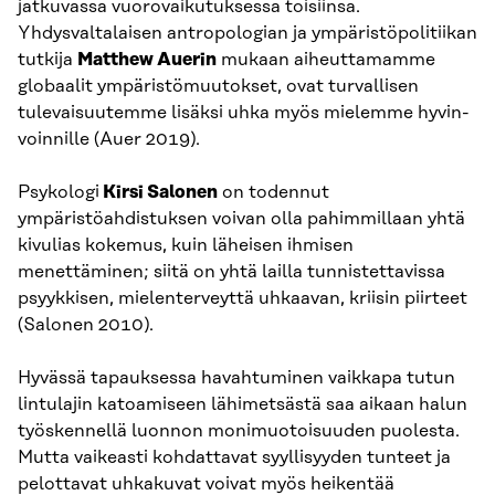
jatkuvassa vuorovaikutuksessa toisiinsa.
Yhdysvaltalaisen antropologian ja ympäristöpolitiikan
tutkija
Matthew Auerin
mukaan aiheuttamamme
globaalit ympäristömuutokset, ovat turvallisen
tulevaisuutemme lisäksi uhka myös mielemme hyvin-
voinnille (Auer 2019).
Psykologi
Kirsi Salonen
on todennut
ympäristöahdistuksen voivan olla pahimmillaan yhtä
kivulias kokemus, kuin läheisen ihmisen
menettäminen; siitä on yhtä lailla tunnistettavissa
psyykkisen, mielenterveyttä uhkaavan, kriisin piirteet
(Salonen 2010).
Hyvässä tapauksessa havahtuminen vaikkapa tutun
lintulajin katoamiseen lähimetsästä saa aikaan halun
työskennellä luonnon monimuotoisuuden puolesta.
Mutta vaikeasti kohdattavat syyllisyyden tunteet ja
pelottavat uhkakuvat voivat myös heikentää