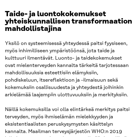
Taide- ja luontokokemukset
yhteiskunnallisen transformaation
mahdollistajina
Yksilö on systeemisessä yhteydessä paitsi fyysiseen,
myös inhimilliseen ympäristöönsä, jota taide ja
kulttuuri ilmentävät. Luonto- ja taidekokemukset
ovat mielenterveyden kannalta tärkeitä tarjotessaan
mahdollisuuksia esteettisiin elämyksiin,
pohdiskeluun, itsereflektioon ja -ilmaisuun sekä
kokemuksiin osallisuudesta ja yhteydestä joihinkin
arkielämää laajempiin ulottuvuuksiin ja merkityksiin.
Näillä kokemuksilla voi olla elintärkeä merkitys paitsi
terveyden, myös ihmiselämän mielekkyyden ja
eksistentiaalisten peruskysymysten käsittelyn
kannalta. Maailman terveysjärjestön WHO:n 2019