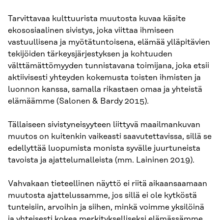
Tarvittavaa kulttuurista muutosta kuvaa käsite
ekososiaalinen sivistys, joka viittaa ihmiseen
vastuullisena ja myötätuntoisena, elämää ylläpitävien
tekijöiden tärkeysjärjestyksen ja kohtuuden
välttämättömyyden tunnistavana toimijana, joka etsii
aktiivisesti yhteyden kokemusta toisten ihmisten ja
luonnon kanssa, samalla rikastaen omaa ja yhteistä
elämäämme (Salonen & Bardy 2015).
Tällaiseen sivistyneisyyteen liittyvä maailmankuvan
muutos on kuitenkin vaikeasti saavutettavissa, sillä se
edellyttää luopumista monista syvälle juurtuneista
tavoista ja ajattelumalleista (mm. Laininen 2019).
Vahvakaan tieteellinen näyttö ei riitä aikaansaamaan
muutosta ajattelussamme, jos sillä ei ole kytköstä
tunteisiin, arvoihin ja siihen, minkä voimme yksilöinä
ja yhteisesti kokea merkitykselliseksi elämässämme.