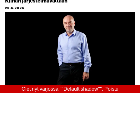
Kiinan järjestelmävaltaan
25.6.2026
Olet nyt varjossa ""Default shadow"".
Poistu
Sitra