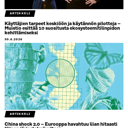
ARTIKKELI
Käyttäjien tarpeet keskiöön ja käytännön pilotteja –
Muistio esittää 10 suositusta ekosysteemitilinpidon
kehittämiseksi
30.6.2026
ARTIKKELI
China shock 2.0 – Eurooppa havahtuu liian hitaasti