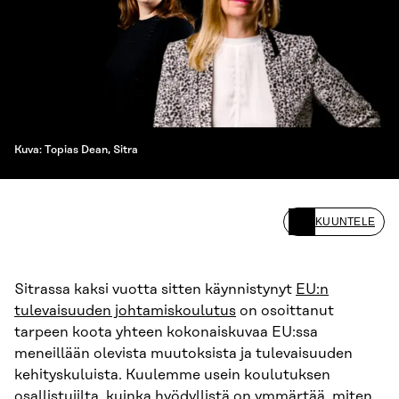
Kuva: Topias Dean, Sitra
KUUNTELE
Sitrassa kaksi vuotta sitten käynnistynyt
EU:n
tulevaisuuden johtamiskoulutus
on osoittanut
tarpeen koota yhteen kokonaiskuvaa EU:ssa
meneillään olevista muutoksista ja tulevaisuuden
kehityskuluista. Kuulemme usein koulutuksen
osallistujilta, kuinka hyödyllistä on ymmärtää, miten