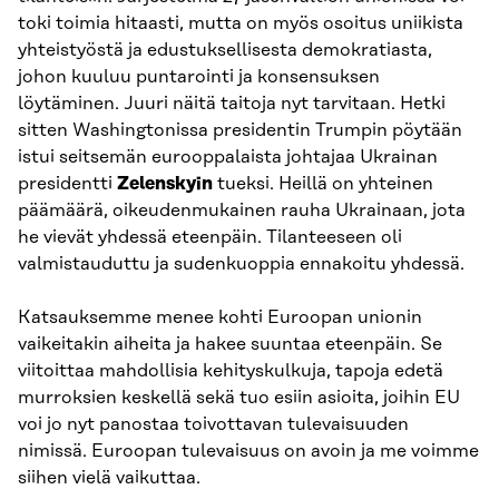
toki toimia hitaasti, mutta on myös osoitus uniikista
yhteistyöstä ja edustuksellisesta demokratiasta,
johon kuuluu puntarointi ja konsensuksen
löytäminen. Juuri näitä taitoja nyt tarvitaan. Hetki
sitten Washingtonissa presidentin Trumpin pöytään
istui seitsemän eurooppalaista johtajaa Ukrainan
presidentti
Zelenskyin
tueksi. Heillä on yhteinen
päämäärä, oikeudenmukainen rauha Ukrainaan, jota
he vievät yhdessä eteenpäin. Tilanteeseen oli
valmistauduttu ja sudenkuoppia ennakoitu yhdessä.
Katsauksemme menee kohti Euroopan unionin
vaikeitakin aiheita ja hakee suuntaa eteenpäin. Se
viitoittaa mahdollisia kehityskulkuja, tapoja edetä
murroksien keskellä sekä tuo esiin asioita, joihin EU
voi jo nyt panostaa toivottavan tulevaisuuden
nimissä. Euroopan tulevaisuus on avoin ja me voimme
siihen vielä vaikuttaa.