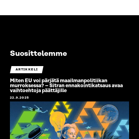
Suosittelemme
ARTIKKELI
Miten EU voi pärjätä maailmanpolitiikan
murroksessa? – Sitran ennakointikatsaus avaa
vaihtoehtoja päättäjille
22.9.2025