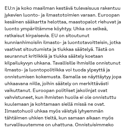
EU:n ja koko maailman kestävä tulevaisuus rakentuu
jykevien luonto- ja ilmastotoimien varaan. Euroopan
kesäinen sääkartta helottaa, maastopalot riehuvat ja
luonto ympäriltämme köyhtyy. Uhka on selkeä,
ratkaisut kirpaisevia. EU on sitoutunut
kunnianhimoisiin ilmasto- ja luontotavoitteisin, jotka
vaativat sitoutumista ja tiukkaa säätelyä. Tästä on
seurannut kritiikkiä ja tiukka säätely koetaan
kilpailukyvyn uhkana. Tavallisille ihmisille onnistunut
ilmasto- ja luontopolitiikka voi tuoda ylpeyttä ja
onnistumisen kokemusta. Samalla se näyttäytyy jopa
uhkaavana niille, joihin säätely on merkittävästi
vaikuttanut. Euroopan politiiset jakolinjat ovat
vahvistuneet, kun ihmisten huolia ei ole onnistuttu
kuulemaan ja kohtamaan siellä missä ne ovat.
Ilmastohuoli uhkaa myös väistyä lyhyemmän
tähtäimen uhkien tieltä, kun samaan aikaan myös
turvallisuutemme on uhattuna. Onnistuisimmeko