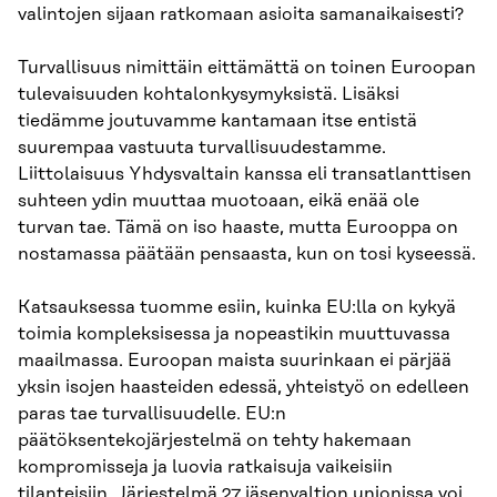
valintojen sijaan ratkomaan asioita samanaikaisesti?
Turvallisuus nimittäin eittämättä on toinen Euroopan
tulevaisuuden kohtalonkysymyksistä. Lisäksi
tiedämme joutuvamme kantamaan itse entistä
suurempaa vastuuta turvallisuudestamme.
Liittolaisuus Yhdysvaltain kanssa eli transatlanttisen
suhteen ydin muuttaa muotoaan, eikä enää ole
turvan tae. Tämä on iso haaste, mutta Eurooppa on
nostamassa päätään pensaasta, kun on tosi kyseessä.
Katsauksessa tuomme esiin, kuinka EU:lla on kykyä
toimia kompleksisessa ja nopeastikin muuttuvassa
maailmassa. Euroopan maista suurinkaan ei pärjää
yksin isojen haasteiden edessä, yhteistyö on edelleen
paras tae turvallisuudelle. EU:n
päätöksentekojärjestelmä on tehty hakemaan
kompromisseja ja luovia ratkaisuja vaikeisiin
tilanteisiin. Järjestelmä 27 jäsenvaltion unionissa voi