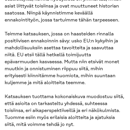
asiat liittyvät toisiinsa ja ovat muuttuneet historian
saatossa. Niinpä käynnistimme keväällä
ennakointityön, jossa tartuimme tähän tarpeeseen.
Teimme katsauksen, jossa on haasteiden rinnalla
positiivisen ennakoinnin sävy: usko EU:n kykyihin ja
mahdollisuuksiin asettaa tavoitteita ja saavuttaa
niitä. EU etsii tällä hetkellä toimijuutta
epävarmuuden kasvaessa. Mutta niin etsivät monet
muutkin ja onnistuminen riippuu siitä, mihin
erityisesti kiinnitämme huomiota, mihin suuntaan
kuljemme ja mitä aloitteita teemme.
Katsauksen tuottama kokonaiskuva muodostuu siitä,
että asioita on tarkasteltu yhdessä, suhteessa
toisiinsa, eri aikaperspektiiveillä ja eri näkökulmista.
Tuomme esiin myös erilaisia aloitteita ja ajatuksia
siitä, mitä voimme tehdä jo nyt.