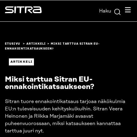
Siirry
Valik
Haku
suoraan
Sitra
sisältöön
↓
ETUSIVU
ARTIKKELI
MIKSI TARTTUA SITRAN EU-
ENNAKOINTIKATSAUKSEEN?
ARTIKKELI
Miksi tarttua Sitran EU-
ennakointikatsaukseen?
Sitran tuore ennakointikatsaus tarjoaa näkökulmia
EU:n tulevaisuuden kehityskulkuihin. Sitran Veera
Heinonen ja Riikka Marjamäki avaavat
puheenvuorossaan, miksi katsaukseen kannattaa
tarttua juuri nyt.