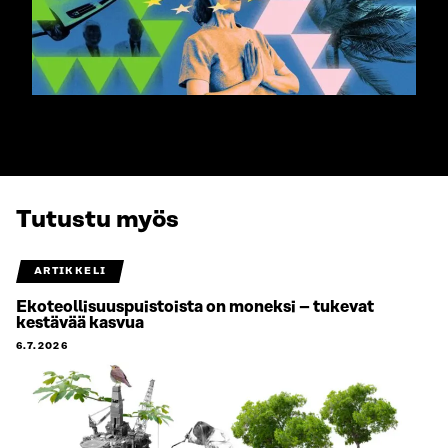
Tutustu myös
ARTIKKELI
Ekoteollisuuspuistoista on moneksi – tukevat
kestävää kasvua
6.7.2026