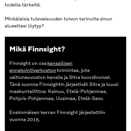
todella tärkeitä.
Minkälaisia tulevaisuuden toivon tarinoita sinun
alueeltasi löytyy?
Mikä Finnsight?
Finnsight on osa
kansallisen
ennakointiverkoston
toimintaa, jota
valtioneuvoston kanslia ja Sitra koordinoivat.
Tänä vuonna Finnsightin järjestivät Sitra ja kuusi
maakuntaliittoa: Kainuu, Etelä-Pohjanmaa,
Pohjois-Pohjanmaa, Uusimaa, Etelä-Savo.
Ensimmäisen kerran Finnsight järjestettiin
vuonna 2015.