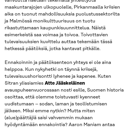
vahvuutta haetaan tekemällä yhteistyötä
maakuntarajojen ulkopuolelle, Pirkanmaalla kriisien
aika on tuonut mahdollisuuksia puolustussektorilta
ja Malmössä monikulttuurisuus on tuotu
rikastuttamaan kaupunkisuunnittelua. Näistä
esimerkeistä saa voimaa ja toivoa. Toivottavien
tulevaisuuksien kuvittelu auttaa tekemään tässä
hetkessä päätöksiä, jotka kantavat pitkälle.
Ennakoinnin ja päätöksenteon yhteys ei ole aina
helppoa. Kun nykyhetki on täynnä kriisejä,
tulevaisuushorisontti lyhenee ja kapenee. Kuten
Sitran yliasiamies
Atte Jääskeläinen
avauspuheenvuorossaan nosti esille, Suomen historia
osoittaa, että olemme toistuvasti kyenneet
uudistumaan – sodan, laman ja teollistumisen
jälkeen. Miksi emme nytkin? Mutta miten
(alue)päättäjiä saisi vahvemmin mukaan
hyödyntämään ennakointia? Aaron Maniam antaa