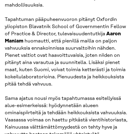
mahdollisuuksia.
Tapahtuman pääpuheenvuoron pitänyt Oxfordin
yliopiston Blavatnik School of Governmentin Fellow
of Practice & Director, tulevaisuudentutkija
Aaron
Maniam
huomautti, että pienillä mailla on paljon
vahvuuksia ennakoinnissa suurvaltoihin nähden.
Pienet valtiot ovat haavoittuvaisia, joten niiden on
pitänyt aina varautua ja suunnitella. Lisäksi pienet
maat, kuten Suomi, voivat toimia ketterästi ja toimia
kokeilulaboratorioina. Pienuudesta ja heikkouksista
pitää tehdä vahvuus.
Sama ajatus nousi myös tapahtumassa esitellyissä
alue-esimerkeissä: hyödynnetään alueen
ominaispiirteitä ja tehdään heikkouksista vahvuuksia.
Vaasassa voimaa on haettu pitkästä vientihistoriasta,
Kainuussa välttämättömyydestä on tehty hyve ja