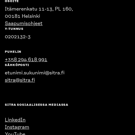
OSOITE
Itämerenkatu 11-13, PL 160,
00181 Helsinki
Saapumisohjeet
Y-TUNNUS
0202132-3
PUHELIN
+358 294 618 991
SÄHKÖPOSTI
etunimi.sukunimi@sitra.fi
sitra@sitra.fi
SITRA SOSIAALISESSA MEDIASSA
LinkedIn
Instagram
YouTube