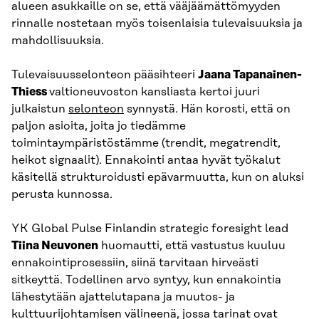
alueen asukkaille on se, että vääjäämättömyyden
rinnalle nostetaan myös toisenlaisia tulevaisuuksia ja
mahdollisuuksia.
Tulevaisuusselonteon pääsihteeri
Jaana Tapanainen-
Thiess
valtioneuvoston kansliasta kertoi juuri
julkaistun
selonteon
synnystä. Hän korosti, että on
paljon asioita, joita jo tiedämme
toimintaympäristöstämme (trendit, megatrendit,
heikot signaalit). Ennakointi antaa hyvät työkalut
käsitellä strukturoidusti epävarmuutta, kun on aluksi
perusta kunnossa.
YK Global Pulse Finlandin strategic foresight lead
Tiina Neuvonen
huomautti, että vastustus kuuluu
ennakointiprosessiin, siinä tarvitaan hirveästi
sitkeyttä. Todellinen arvo syntyy, kun ennakointia
lähestytään ajattelutapana ja muutos- ja
kulttuurijohtamisen välineenä, jossa tarinat ovat