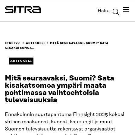
Siirry
Valik
Haku
suoraan
Sitra
sisältöön
↓
ETUSIVU
ARTIKKELI
MITÄ SEURAAVAKSI, SUOMI? SATA
KISAKATSOMOA…
ARTIKKELI
Mitä seuraavaksi, Suomi? Sata
kisakatsomoa ympäri maata
pohtimassa vaihtoehtoisia
tulevaisuuksia
Ennakoinnin suurtapahtuma Finnsight 2025 kokosi
yhteen maakunnat, kunnat, kaupungit ja muut
Suomen tulevaisuutta rakentavat organisaatiot