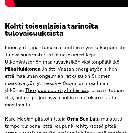
Kohti toisenlaisia tarinoita
tulevaisuuksista
Finnsight-tapahtumassa kuultiin myös kaksi paneelia.
Tulevaisuusraati ruoti alue-esimerkkejä.
Ulkoministeriön maakuvayksikön yksikönpäällikkö
Mika Kukkonen
linkitti Vaasan energiatyön siihen,
että maailman ongelmien ratkaisu on Suomen
maakuvatyön ytimessä – Suomi on maailman
ykkönen
The good country indexissä
, jossa mitataan
sitä, kuinka paljon hyvää kukin maa tekee muulle
maailmalle.
Rare Median päätoimittaja
Orna Ben Lulu
muistutti
tamperelaisena, että kaupunkikehityksessä pitää