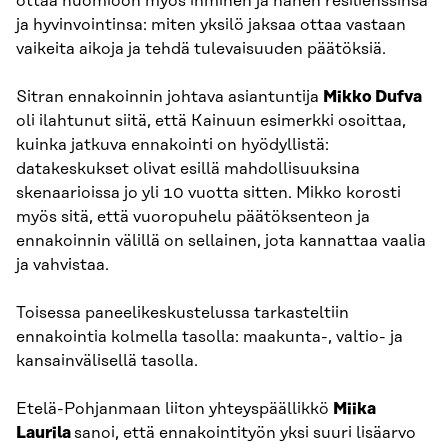
ottaa huomioon myös ihminen ja hänen resilienssinsä
ja hyvinvointinsa: miten yksilö jaksaa ottaa vastaan
vaikeita aikoja ja tehdä tulevaisuuden päätöksiä.
Sitran ennakoinnin johtava asiantuntija
Mikko Dufva
oli ilahtunut siitä, että Kainuun esimerkki osoittaa,
kuinka jatkuva ennakointi on hyödyllistä:
datakeskukset olivat esillä mahdollisuuksina
skenaarioissa jo yli 10 vuotta sitten. Mikko korosti
myös sitä, että vuoropuhelu päätöksenteon ja
ennakoinnin välillä on sellainen, jota kannattaa vaalia
ja vahvistaa.
Toisessa paneelikeskustelussa tarkasteltiin
ennakointia kolmella tasolla: maakunta-, valtio- ja
kansainvälisellä tasolla.
Etelä-Pohjanmaan liiton yhteyspäällikkö
Miika
Laurila
sanoi, että ennakointityön yksi suuri lisäarvo