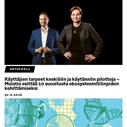
ARTIKKELI
Käyttäjien tarpeet keskiöön ja käytännön pilotteja –
Muistio esittää 10 suositusta ekosysteemitilinpidon
kehittämiseksi
30.6.2026