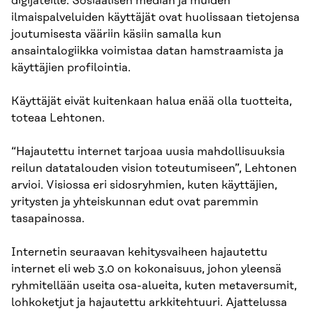
digijäteille. Sosiaalisen median ja muiden
ilmaispalveluiden käyttäjät ovat huolissaan tietojensa
joutumisesta vääriin käsiin samalla kun
ansaintalogiikka voimistaa datan hamstraamista ja
käyttäjien profilointia.
Käyttäjät eivät kuitenkaan halua enää olla tuotteita,
toteaa Lehtonen.
“Hajautettu internet tarjoaa uusia mahdollisuuksia
reilun data­talouden vision toteutumiseen”, Lehtonen
arvioi. Visiossa eri sidosryhmien, kuten käyttäjien,
yritysten ja yhteiskunnan edut ovat paremmin
tasapainossa.
Internetin seuraavan kehitysvaiheen hajautettu
internet eli web 3.0 on kokonaisuus, johon yleensä
ryhmitellään useita osa-alueita, kuten metaversumit,
lohkoketjut ja hajautettu arkkitehtuuri. Ajattelussa