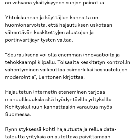
on vahvana yksityisyyden suojan painotus.
Yhteiskunnan ja käyttäjien kannalta on
huomionarvoista, että hajautuksen uskotaan
vähentävän keskitettyjen alustojen ja
portinvartijayritysten valtaa.
”Seurauksena voi olla enemmän innovaatioita ja
tehokkaampi kilpailu. Toisaalta keskitetyn kontrollin
vähentyminen vaikeuttaa esimerkiksi keskustelujen
moderointia”, Lehtonen kirjottaa.
Hajautetun internetin eteneminen tarjoaa
mahdollisuuksia sitä hyödyntäville yrityksille.
Kehityskulkuun kannattaakin varautua myös
Suomessa.
Rynnistyksessä kohti hajautusta ja reilua data­
taloutta yrityksiä on autettava päivittämään