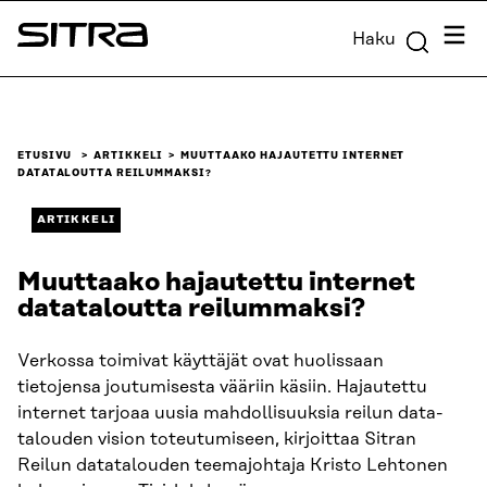
Siirry
Valik
Haku
suoraan
Sitra
sisältöön
↓
ETUSIVU
ARTIKKELI
MUUTTAAKO HAJAUTETTU INTERNET
DATATALOUTTA REILUMMAKSI?
ARTIKKELI
Muuttaako hajautettu internet
datataloutta reilummaksi?
Verkossa toimivat käyttäjät ovat huolissaan
tietojensa joutumisesta vääriin käsiin. Hajautettu
internet tarjoaa uusia mahdollisuuksia reilun data­
talouden vision toteutumiseen, kirjoittaa Sitran
Reilun datatalouden teemajohtaja Kristo Lehtonen