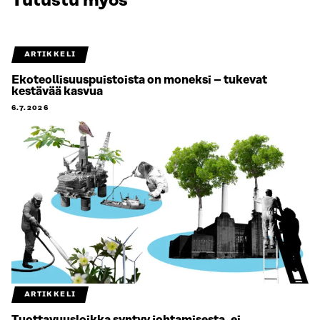
Tutustu myös
ARTIKKELI
Ekoteollisuuspuistoista on moneksi – tukevat
kestävää kasvua
6.7.2026
ARTIKKELI
Tuottavuusloikka syntyy johtamisesta, ei