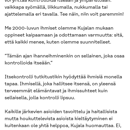
voi yrittää kontrolloida itseään ja ympäristöään:
vaikkapa syömällä, liikkumalla, nukkumalla tai
ajattelemalla eri tavalla. Tee näin, niin voit paremmin!
Me 2000-luvun ihmiset olemme Kujalan mukaan
oppineet kaipaamaan ja odottamaan varmuutta: sitä,
että kaikki menee, kuten olemme suunnitelleet.
”Tämän ajan ihanneihminenkin on sellainen, joka osaa
kontrolloida itseään.”
Itsekontrolli tutkitustikin hyödyttää ihmisiä monella
tapaa. Ihmisellä, joka hallitsee itsensä, on yleensä
terveemmät elämäntavat ja ihmissuhteet kuin
sellaisella, jolla kontrolli lipsuu.
Kaikille järkevien asioiden tavoittelu ja haitallisista
mutta houkuttelevista asioista kieltäytyminen ei
kuitenkaan ole yhtä helppoa, Kujala huomauttaa. Ei,