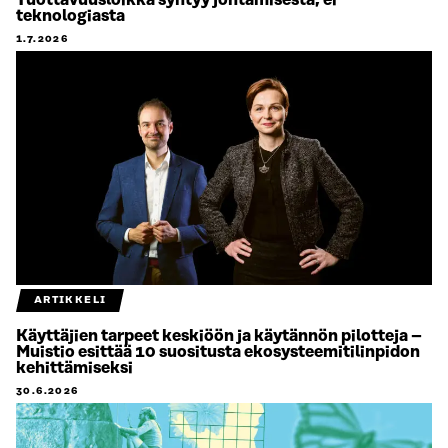
teknologiasta
1.7.2026
ARTIKKELI
Käyttäjien tarpeet keskiöön ja käytännön pilotteja –
Muistio esittää 10 suositusta ekosysteemitilinpidon
kehittämiseksi
30.6.2026