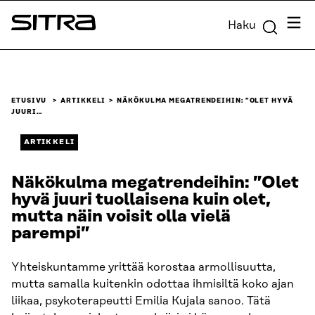
Siirry
Valik
Haku
suoraan
Sitra
sisältöön
↓
ETUSIVU
ARTIKKELI
NÄKÖKULMA MEGATRENDEIHIN: ”OLET HYVÄ
JUURI…
ARTIKKELI
Näkökulma megatrendeihin: ”Olet
hyvä juuri tuollaisena kuin olet,
mutta näin voisit olla vielä
parempi”
Yhteiskuntamme yrittää korostaa armollisuutta,
mutta samalla kuitenkin odottaa ihmisiltä koko ajan
liikaa, psykoterapeutti Emilia Kujala sanoo. Tätä