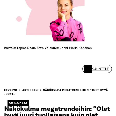
Kuvitus: Topias Dean, Sitra Valokuva: Jenni-Maria Könönen
KUUNTELE
ETUSIVU
ARTIKKELI
NÄKÖKULMA MEGATRENDEIHIN: ”OLET HYVÄ
JUURI…
ARTIKKELI
Näkökulma megatrendeihin: ”Olet
hyvä juuri tuollaisena kuin olet,