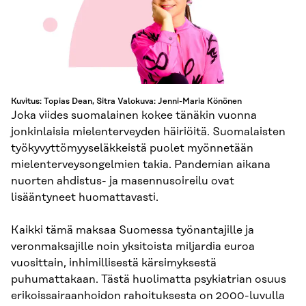
Kuvitus: Topias Dean, Sitra Valokuva: Jenni-Maria Könönen
Joka viides suomalainen kokee tänäkin vuonna
jonkinlaisia mielenterveyden häiriöitä. Suomalaisten
työkyvyttömyyseläkkeistä puolet myönnetään
mielenterveysongelmien takia. Pandemian aikana
nuorten ahdistus- ja masennusoireilu ovat
lisääntyneet huomattavasti.
Kaikki tämä maksaa Suomessa työnantajille ja
veronmaksajille noin yksitoista miljardia euroa
vuosittain, inhimillisestä kärsimyksestä
puhumattakaan. Tästä huolimatta psykiatrian osuus
erikoissairaanhoidon rahoituksesta on 2000-luvulla