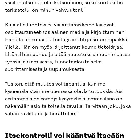
yksilön ulkopuolelle katsominen, koko kontekstin
tarkastelu, on minun vahvuuteni.”
Kujalalle luonteviksi vaikuttamiskeinoiksi ovat
osoittautuneet sosiaalinen media ja kirjoittaminen.
Hänellä on suosittu Instagram-tili ja kolumnipaikka
Ylellä. Hän on myös kirjoittanut kolme tietokirjaa.
Lisäksi hän puhuu ja pitää koulutuksia muun muassa
työssä jaksamisesta, tunnetaidoista sekä
suorittamisesta ja uupumuksesta.
”Uskon, että muutos voi tapahtua, kun me
kyseenalaistamme olemassa olevia totuuksia. Jos
esitämme aina samoja kysymyksiä, emme ikinä opi
näkemään asioita toisella tavalla. Tarvitaan joku, joka
vähän ravistelee ja herättelee.”
Itsekontrolli voi kääntyä itseään