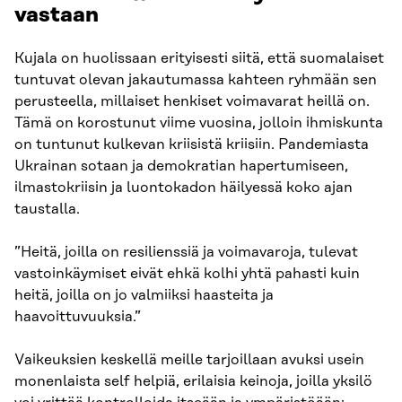
vastaan
Kujala on huolissaan erityisesti siitä, että suomalaiset
tuntuvat olevan jakautumassa kahteen ryhmään sen
perusteella, millaiset henkiset voimavarat heillä on.
Tämä on korostunut viime vuosina, jolloin ihmiskunta
on tuntunut kulkevan kriisistä kriisiin. Pandemiasta
Ukrainan sotaan ja demokratian hapertumiseen,
ilmastokriisin ja luontokadon häilyessä koko ajan
taustalla.
”Heitä, joilla on resilienssiä ja voimavaroja, tulevat
vastoinkäymiset eivät ehkä kolhi yhtä pahasti kuin
heitä, joilla on jo valmiiksi haasteita ja
haavoittuvuuksia.”
Vaikeuksien keskellä meille tarjoillaan avuksi usein
monenlaista self helpiä, erilaisia keinoja, joilla yksilö