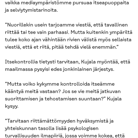
vaikka mediaympäristömme pursuaa itseapuoppaita
ja selviytymistarinoita.
”Nuorillekin usein tarjoamme viestiä, että tavallinen
riittää tai tee vain parhaasi. Mutta kuitenkin ympäriltä
tulee koko ajan vähintään rivien välistä myös sellaista
viestiä, että et riitä, pitää tehdä vielä enemmän.”
Itsekontrollia tietysti tarvitaan, Kujala myöntää, että
maailmassa pysyisi edes jonkinlainen järjestys.
”Mutta voiko kykymme kontrolloida itseämme
kääntyä meitä vastaan? Jos se vie meitä jatkuvan
suorittamisen ja tehostamisen suuntaan?” Kujala
kysyy.
”Tarvitaan riittämättömyyden hyväksymistä ja
yhteiskunnan tasolla lisää psykologisen
turvallisuuden ilmapiiriä, jossa voimme kokea, että