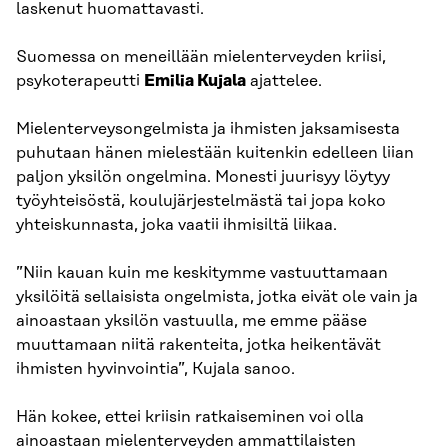
laskenut huomattavasti.
Suomessa on meneillään mielenterveyden kriisi,
psykoterapeutti
Emilia Kujala
ajattelee.
Mielenterveysongelmista ja ihmisten jaksamisesta
puhutaan hänen mielestään kuitenkin edelleen liian
paljon yksilön ongelmina. Monesti juurisyy löytyy
työyhteisöstä, koulujärjestelmästä tai jopa koko
yhteiskunnasta, joka vaatii ihmisiltä liikaa.
”Niin kauan kuin me keskitymme vastuuttamaan
yksilöitä sellaisista ongelmista, jotka eivät ole vain ja
ainoastaan yksilön vastuulla, me emme pääse
muuttamaan niitä rakenteita, jotka heikentävät
ihmisten hyvinvointia”, Kujala sanoo.
Hän kokee, ettei kriisin ratkaiseminen voi olla
ainoastaan mielenterveyden ammattilaisten