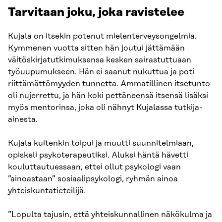
Tarvitaan joku, joka ravistelee
Kujala on itsekin potenut mielenterveysongelmia.
Kymmenen vuotta sitten hän joutui jättämään
väitöskirjatutkimuksensa kesken sairastuttuaan
työuupumukseen. Hän ei saanut nukuttua ja poti
riittämättömyyden tunnetta. Ammatillinen itsetunto
oli nujerrettu, ja hän koki pettäneensä itsensä lisäksi
myös mentorinsa, joka oli nähnyt Kujalassa tutkija-
ainesta.
Kujala kuitenkin toipui ja muutti suunnitelmiaan,
opiskeli psykoterapeutiksi. Aluksi häntä hävetti
kouluttautuessaan, ettei ollut psykologi vaan
”ainoastaan” sosiaalipsykologi, ryhmän ainoa
yhteiskuntatieteilijä.
”Lopulta tajusin, että yhteiskunnallinen näkökulma ja