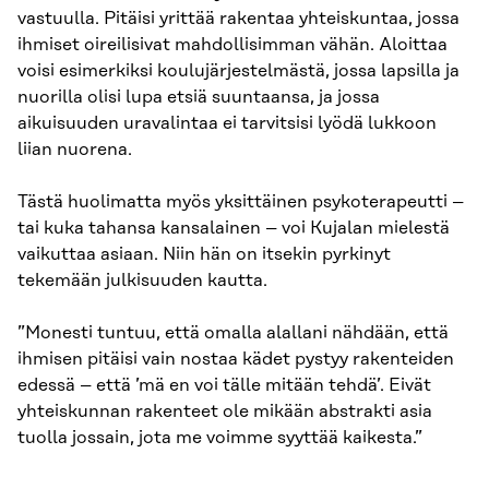
vastuulla. Pitäisi yrittää rakentaa yhteiskuntaa, jossa
ihmiset oireilisivat mahdollisimman vähän. Aloittaa
voisi esimerkiksi koulujärjestelmästä, jossa lapsilla ja
nuorilla olisi lupa etsiä suuntaansa, ja jossa
aikuisuuden uravalintaa ei tarvitsisi lyödä lukkoon
liian nuorena.
Tästä huolimatta myös yksittäinen psykoterapeutti –
tai kuka tahansa kansalainen – voi Kujalan mielestä
vaikuttaa asiaan. Niin hän on itsekin pyrkinyt
tekemään julkisuuden kautta.
”Monesti tuntuu, että omalla alallani nähdään, että
ihmisen pitäisi vain nostaa kädet pystyy rakenteiden
edessä – että ’mä en voi tälle mitään tehdä’. Eivät
yhteiskunnan rakenteet ole mikään abstrakti asia
tuolla jossain, jota me voimme syyttää kaikesta.”