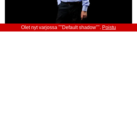
Olet nyt varjossa ""Default shadow"".
Poistu
Sitra
OSOITE
Itämerenkatu 11-13, PL 160,
00181 Helsinki
Saapumisohjeet
Y-TUNNUS
0202132-3
PUHELIN