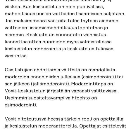
viikkoa. Kun keskustelu on noin puolivälissä,
mahdollisuus uusien väitteiden lisäämiseen suljetaan.
Jos maksimimäärä väitteitä tulee täyteen aiemmin,
väitteiden lisäämismahdollisuus lopetetaan jo
aiemmin. Keskustelun suunniteltu vaiheistus
kannattaa ottaa huomioon myös valmistellessa
keskustelun moderointia ja keskustelua tukevaa
viestintää.
Osallistujien ehdottamia väitteitä on mahdollista
moderoida ennen niiden julkaisua (esimoderointi) tai
sen jälkeen (jälkimoderointi). Moderointitapa on
Voxit-keskustelun järjestäjän vapaasti valittavissa.
Useimmin suositeltavampi vaihtoehto on
esimoderointi.
Voxitin toteutusvaiheessa tärkein rooli on opettajilla
ja keskustelun moderaattoreilla. Opettajat esittelevät