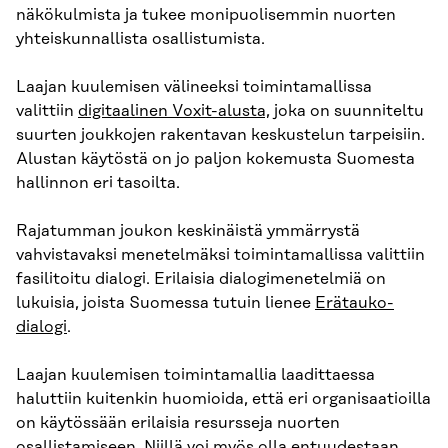
näkökulmista ja tukee monipuolisemmin nuorten
yhteiskunnallista osallistumista.
Laajan kuulemisen välineeksi toimintamallissa
valittiin
digitaalinen Voxit-alusta,
joka on suunniteltu
suurten joukkojen rakentavan keskustelun tarpeisiin.
Alustan käytöstä on jo paljon kokemusta Suomesta
hallinnon eri tasoilta.
Rajatumman joukon keskinäistä ymmärrystä
vahvistavaksi menetelmäksi toimintamallissa valittiin
fasilitoitu dialogi. Erilaisia dialogimenetelmiä on
lukuisia, joista Suomessa tutuin lienee
Erätauko-
dialogi
.
Laajan kuulemisen toimintamallia laadittaessa
haluttiin kuitenkin huomioida, että eri organisaatioilla
on käytössään erilaisia resursseja nuorten
osallistamiseen. Niillä voi myös olla entuudestaan