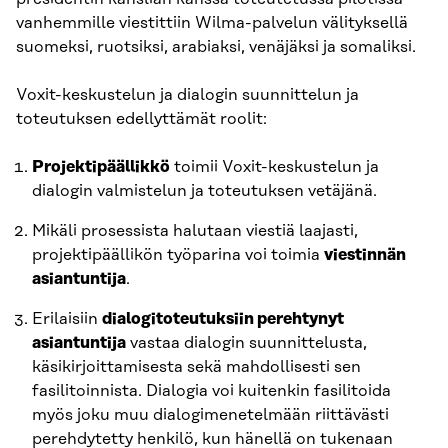
vanhemmille viestittiin Wilma-palvelun välityksellä
suomeksi, ruotsiksi, arabiaksi, venäjäksi ja somaliksi.
Voxit-keskustelun ja dialogin suunnittelun ja
toteutuksen edellyttämät roolit:
Projektipäällikkö
toimii Voxit-keskustelun ja
dialogin valmistelun ja toteutuksen vetäjänä.
Mikäli prosessista halutaan viestiä laajasti,
projektipäällikön työparina voi toimia
viestinnän
asiantuntija
.
Erilaisiin
dialogitoteutuksiin perehtynyt
asiantuntija
vastaa dialogin suunnittelusta,
käsikirjoittamisesta sekä mahdollisesti sen
fasilitoinnista. Dialogia voi kuitenkin fasilitoida
myös joku muu dialogimenetelmään riittävästi
perehdytetty henkilö, kun hänellä on tukenaan