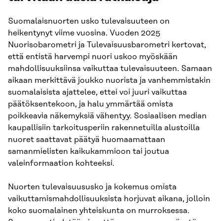
Suomalaisnuorten usko tulevaisuuteen on
heikentynyt viime vuosina. Vuoden 2025
Nuorisobarometri ja Tulevaisuusbarometri kertovat,
että entistä harvempi nuori uskoo myöskään
mahdollisuuksiinsa vaikuttaa tulevaisuuteen. Samaan
aikaan merkittävä joukko nuorista ja vanhemmistakin
suomalaisista ajattelee, ettei voi juuri vaikuttaa
päätöksentekoon, ja halu ymmärtää omista
poikkeavia näkemyksiä vähentyy. Sosiaalisen median
kaupallisiin tarkoitusperiin rakennetuilla alustoilla
nuoret saattavat päätyä huomaamattaan
samanmielisten kaikukammioon tai joutua
valeinformaation kohteeksi.
Nuorten tulevaisuususko ja kokemus omista
vaikuttamismahdollisuuksista horjuvat aikana, jolloin
koko suomalainen yhteiskunta on murroksessa.