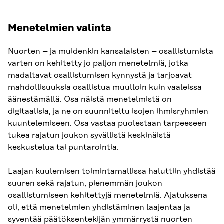
Menetelmien valinta
Nuorten – ja muidenkin kansalaisten – osallistumista
varten on kehitetty jo paljon menetelmiä, jotka
madaltavat osallistumisen kynnystä ja tarjoavat
mahdollisuuksia osallistua muulloin kuin vaaleissa
äänestämällä. Osa näistä menetelmistä on
digitaalisia, ja ne on suunniteltu isojen ihmisryhmien
kuuntelemiseen. Osa vastaa puolestaan tarpeeseen
tukea rajatun joukon syvällistä keskinäistä
keskustelua tai puntarointia.
Laajan kuulemisen toimintamallissa haluttiin yhdistää
suuren sekä rajatun, pienemmän joukon
osallistumiseen kehitettyjä menetelmiä. Ajatuksena
oli, että menetelmien yhdistäminen laajentaa ja
syventää päätöksentekijän ymmärrystä nuorten