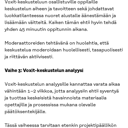
Voxit-keskusteluun osallistuville oppilaille
keskustelun aiheen ja tavoitteen sekä johdattavat
luokkatilanteessa nuoret alustalle äänestämään ja
lisäämään väitteitä. Kaiken tämän ehtii hyvin tehdä
yhden 45 minuutin oppitunnin aikana.
Moderaattoreiden tehtävänä on huolehtia, että
keskustelua moderoidaan huolellisesti, tasapuolisesti
ja riittävän aktiivisesti.
Vaihe 3: Voxit-keskustelun analyysi
Voxit-keskustelun analyysille kannattaa varata aikaa
vähintään 1–2 viikkoa, jotta analyysiin ehtii syventyä
ja tuottaa keskeisistä havainnoista materiaalia
opettajille ja prosessissa mukana olevalle
päätöksentekijälle.
Tässä vaiheessa tarvitaan etenkin projektipäällikön