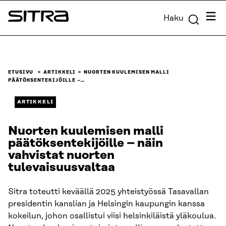
Siirry
Valik
Haku
suoraan
Sitra
sisältöön
↓
ETUSIVU
ARTIKKELI
NUORTEN KUULEMISEN MALLI
PÄÄTÖKSENTEKIJÖILLE –…
ARTIKKELI
Nuorten kuulemisen malli
päätöksentekijöille – näin
vahvistat nuorten
tulevaisuusvaltaa
Sitra toteutti keväällä 2025 yhteistyössä Tasavallan
presidentin kanslian ja Helsingin kaupungin kanssa
kokeilun, johon osallistui viisi helsinkiläistä yläkoulua.