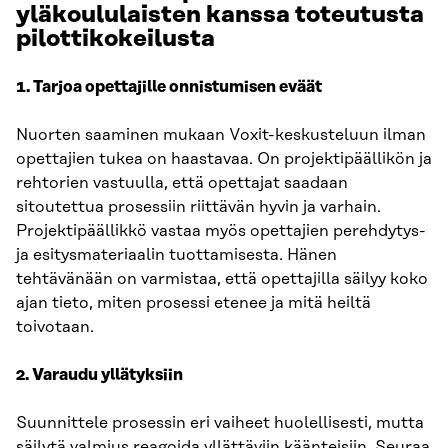
yläkoululaisten kanssa toteutusta
pilottikokeilusta
1. Tarjoa opettajille onnistumisen eväät
Nuorten saaminen mukaan Voxit-keskusteluun ilman
opettajien tukea on haastavaa. On projektipäällikön ja
rehtorien vastuulla, että opettajat saadaan
sitoutettua prosessiin riittävän hyvin ja varhain.
Projektipäällikkö vastaa myös opettajien perehdytys-
ja esitysmateriaalin tuottamisesta. Hänen
tehtävänään on varmistaa, että opettajilla säilyy koko
ajan tieto, miten prosessi etenee ja mitä heiltä
toivotaan.
2. Varaudu yllätyksiin
Suunnittele prosessin eri vaiheet huolellisesti, mutta
säilytä valmius reagoida yllättäviin käänteisiin. Seuraa