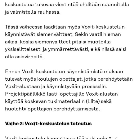
keskustelua tukevaa viestintää ehditään suunnitella
ja valmistella rauhassa.
Tässä vaiheessa laaditaan myös Voxit-keskustelun
käynnistävät siemenväitteet. Sekin vaatii hieman
aikaa, koska siemenväitteet pitäisi muotoilla
yksiselitteisesti ja ymmärrettävästi, eikä niissä saisi
olla asiavirheitä.
Ennen Voxit-keskustelun käynnistämistä mukaan
tulevat myös koulujen opettajat, jotka perehdytetään
Voxit-alustaan ja käynnistyvään prosessiin.
Projektipäällikkö laatii opettajille Voxit-alustan
käyttöä koskevan tukimateriaalin (Liite) sekä
huolehtii opettajien perehdyttämisestä.
Vaihe 2: Voxit-keskustelun toteutus
Voxit-keskustelu kannattaa pitää auki noin 3–4