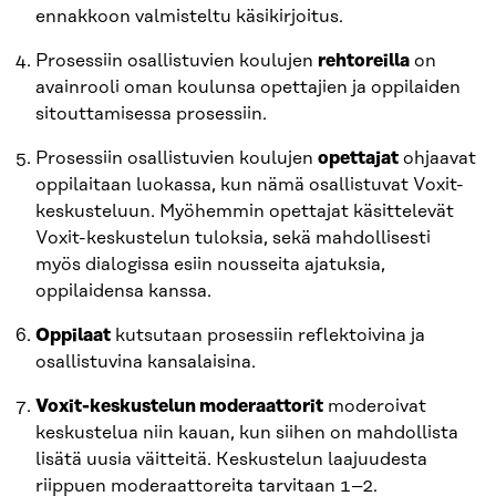
ennakkoon valmisteltu käsikirjoitus.
Prosessiin osallistuvien koulujen
rehtoreilla
on
avainrooli oman koulunsa opettajien ja oppilaiden
sitouttamisessa prosessiin.
Prosessiin osallistuvien koulujen
opettajat
ohjaavat
oppilaitaan luokassa, kun nämä osallistuvat Voxit-
keskusteluun. Myöhemmin opettajat käsittelevät
Voxit-keskustelun tuloksia, sekä mahdollisesti
myös dialogissa esiin nousseita ajatuksia,
oppilaidensa kanssa.
Oppilaat
kutsutaan prosessiin reflektoivina ja
osallistuvina kansalaisina.
Voxit-keskustelun moderaattorit
moderoivat
keskustelua niin kauan, kun siihen on mahdollista
lisätä uusia väitteitä. Keskustelun laajuudesta
riippuen moderaattoreita tarvitaan 1–2.