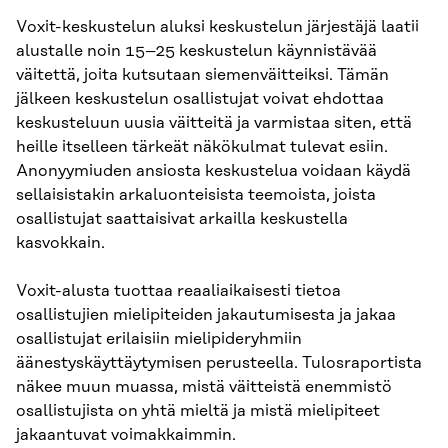
Voxit-keskustelun aluksi keskustelun järjestäjä laatii
alustalle noin 15–25 keskustelun käynnistävää
väitettä, joita kutsutaan siemenväitteiksi. Tämän
jälkeen keskustelun osallistujat voivat ehdottaa
keskusteluun uusia väitteitä ja varmistaa siten, että
heille itselleen tärkeät näkökulmat tulevat esiin.
Anonyymiuden ansiosta keskustelua voidaan käydä
sellaisistakin arkaluonteisista teemoista, joista
osallistujat saattaisivat arkailla keskustella
kasvokkain.
Voxit-alusta tuottaa reaaliaikaisesti tietoa
osallistujien mielipiteiden jakautumisesta ja jakaa
osallistujat erilaisiin mielipideryhmiin
äänestyskäyttäytymisen perusteella. Tulosraportista
näkee muun muassa, mistä väitteistä enemmistö
osallistujista on yhtä mieltä ja mistä mielipiteet
jakaantuvat voimakkaimmin.