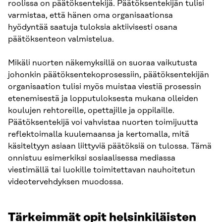
roolissa on päätöksentekijä. Päätöksentekijän tulisi
varmistaa, että hänen oma organisaationsa
hyödyntää saatuja tuloksia aktiivisesti osana
päätöksenteon valmistelua.
Mikäli nuorten näkemyksillä on suoraa vaikutusta
johonkin päätöksentekoprosessiin, päätöksentekijän
organisaation tulisi myös muistaa viestiä prosessin
etenemisestä ja lopputuloksesta mukana olleiden
koulujen rehtoreille, opettajille ja oppilaille.
Päätöksentekijä voi vahvistaa nuorten toimijuutta
reflektoimalla kuulemaansa ja kertomalla, mitä
käsiteltyyn asiaan liittyviä päätöksiä on tulossa. Tämä
onnistuu esimerkiksi sosiaalisessa mediassa
viestimällä tai luokille toimitettavan nauhoitetun
videotervehdyksen muodossa.
Tärkeimmät opit helsinkiläisten