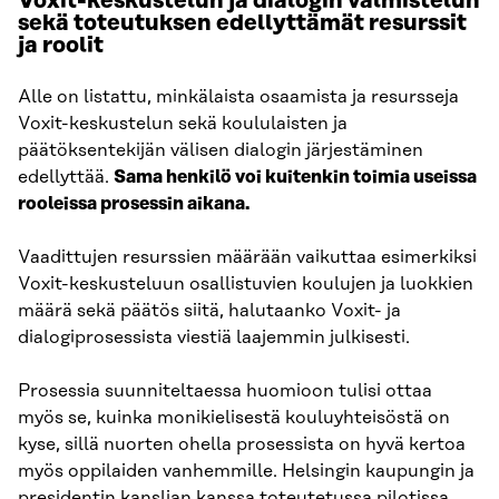
Voxit-keskustelun ja dialogin valmistelun
sekä toteutuksen edellyttämät resurssit
ja roolit
Alle on listattu, minkälaista osaamista ja resursseja
Voxit-keskustelun sekä koululaisten ja
päätöksentekijän välisen dialogin järjestäminen
edellyttää.
Sama henkilö voi kuitenkin toimia useissa
rooleissa prosessin aikana.
Vaadittujen resurssien määrään vaikuttaa esimerkiksi
Voxit-keskusteluun osallistuvien koulujen ja luokkien
määrä sekä päätös siitä, halutaanko Voxit- ja
dialogiprosessista viestiä laajemmin julkisesti.
Prosessia suunniteltaessa huomioon tulisi ottaa
myös se, kuinka monikielisestä kouluyhteisöstä on
kyse, sillä nuorten ohella prosessista on hyvä kertoa
myös oppilaiden vanhemmille. Helsingin kaupungin ja
presidentin kanslian kanssa toteutetussa pilotissa