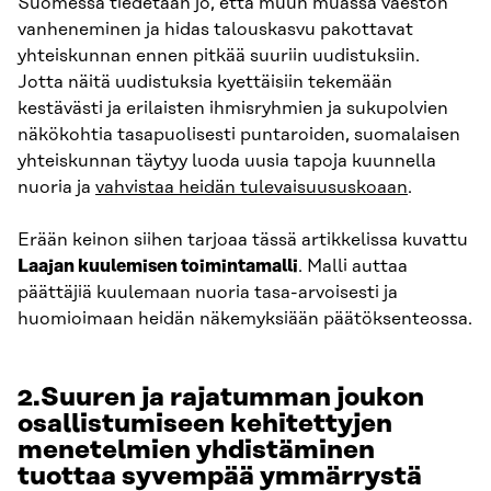
Suomessa tiedetään jo, että muun muassa väestön
vanheneminen ja hidas talouskasvu pakottavat
yhteiskunnan ennen pitkää suuriin uudistuksiin.
Jotta näitä uudistuksia kyettäisiin tekemään
kestävästi ja erilaisten ihmisryhmien ja sukupolvien
näkökohtia tasapuolisesti puntaroiden, suomalaisen
yhteiskunnan täytyy luoda uusia tapoja kuunnella
nuoria ja
vahvistaa heidän tulevaisuususkoaan
.
Erään keinon siihen tarjoaa tässä artikkelissa kuvattu
Laajan kuulemisen toimintamalli
. Malli auttaa
päättäjiä kuulemaan nuoria tasa-arvoisesti ja
huomioimaan heidän näkemyksiään päätöksenteossa.
2.Suuren ja rajatumman joukon
osallistumiseen kehitettyjen
menetelmien yhdistäminen
tuottaa syvempää ymmärrystä