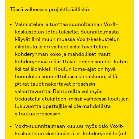
Tässä vaiheessa projektipäällikkö:
Valmistelee ja tuottaa suunnitelman Voxit-
keskustelun toteutukselle. Suunnitelmasta
käyvät ilmi muun muassa Voxit-keskustelun
aikataulu ja eri vaiheet sekä tavoitellun
kohderyhmän koko ja mahdolliset muut
kohderyhmää määrittävät ominaisuudet, kuten
ikä tai äidinkieli. Koulun loma-ajat on hyvä
huomioida suunnittelussa ennakkoon, sillä
pitkät tauot nakertavat prosessin
vaikuttavuutta. Rehtoreilta voi myös
tiedustella etukäteen, missä vaiheessa koulujen
lukuvuotta opettajilla ei ole mahdollista
sitoutua prosessiin.
Voxit-suunnitelmaan kuuluu myös osio Voxit-
keskustelun viestinnästä eri kohderyhmille (ml.