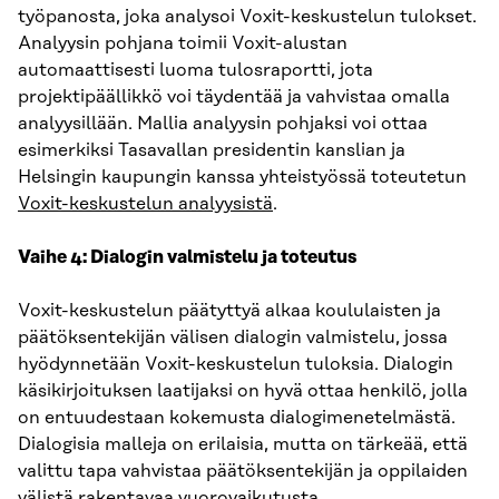
työpanosta, joka analysoi Voxit-keskustelun tulokset.
Analyysin pohjana toimii Voxit-alustan
automaattisesti luoma tulosraportti, jota
projektipäällikkö voi täydentää ja vahvistaa omalla
analyysillään. Mallia analyysin pohjaksi voi ottaa
esimerkiksi Tasavallan presidentin kanslian ja
Helsingin kaupungin kanssa yhteistyössä toteutetun
Voxit-keskustelun analyysistä
.
Vaihe 4: Dialogin valmistelu ja toteutus
Voxit-keskustelun päätyttyä alkaa koululaisten ja
päätöksentekijän välisen dialogin valmistelu, jossa
hyödynnetään Voxit-keskustelun tuloksia. Dialogin
käsikirjoituksen laatijaksi on hyvä ottaa henkilö, jolla
on entuudestaan kokemusta dialogimenetelmästä.
Dialogisia malleja on erilaisia, mutta on tärkeää, että
valittu tapa vahvistaa päätöksentekijän ja oppilaiden
välistä rakentavaa vuorovaikutusta.