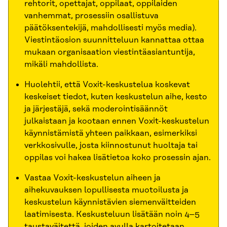
rehtorit, opettajat, oppilaat, oppilaiden
vanhemmat, prosessiin osallistuva
päätöksentekijä, mahdollisesti myös media).
Viestintäosion suunnitteluun kannattaa ottaa
mukaan organisaation viestintäasiantuntija,
mikäli mahdollista.
Huolehtii, että Voxit-keskustelua koskevat
keskeiset tiedot, kuten keskustelun aihe, kesto
ja järjestäjä, sekä moderointisäännöt
julkaistaan ja kootaan ennen Voxit-keskustelun
käynnistämistä yhteen paikkaan, esimerkiksi
verkkosivulle, josta kiinnostunut huoltaja tai
oppilas voi hakea lisätietoa koko prosessin ajan.
Vastaa Voxit-keskustelun aiheen ja
aihekuvauksen lopullisesta muotoilusta ja
keskustelun käynnistävien siemenväitteiden
laatimisesta. Keskusteluun lisätään noin 4–5
taustaväitettä, joiden avulla kartoitetaan