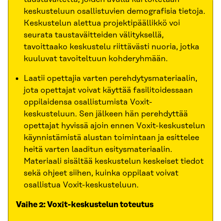
keskusteluun osallistuvien demografisia tietoja.
Keskustelun alettua projektipäällikkö voi
seurata taustaväitteiden välityksellä,
tavoittaako keskustelu riittävästi nuoria, jotka
kuuluvat tavoiteltuun kohderyhmään.
Laatii opettajia varten perehdytysmateriaalin,
jota opettajat voivat käyttää fasilitoidessaan
oppilaidensa osallistumista Voxit-
keskusteluun. Sen jälkeen hän perehdyttää
opettajat hyvissä ajoin ennen Voxit-keskustelun
käynnistämistä alustan toimintaan ja esittelee
heitä varten laaditun esitysmateriaalin.
Materiaali sisältää keskustelun keskeiset tiedot
sekä ohjeet siihen, kuinka oppilaat voivat
osallistua Voxit-keskusteluun.
Vaihe 2: Voxit-keskustelun toteutus