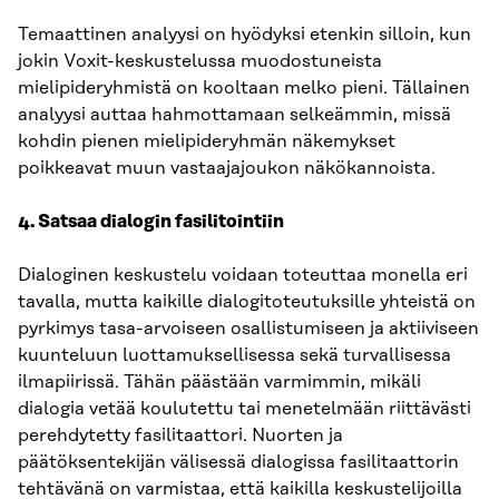
Temaattinen analyysi on hyödyksi etenkin silloin, kun
jokin Voxit-keskustelussa muodostuneista
mielipideryhmistä on kooltaan melko pieni. Tällainen
analyysi auttaa hahmottamaan selkeämmin, missä
kohdin pienen mielipideryhmän näkemykset
poikkeavat muun vastaajajoukon näkökannoista.
4. Satsaa dialogin fasilitointiin
Dialoginen keskustelu voidaan toteuttaa monella eri
tavalla, mutta kaikille dialogitoteutuksille yhteistä on
pyrkimys tasa-arvoiseen osallistumiseen ja aktiiviseen
kuunteluun luottamuksellisessa sekä turvallisessa
ilmapiirissä. Tähän päästään varmimmin, mikäli
dialogia vetää koulutettu tai menetelmään riittävästi
perehdytetty fasilitaattori. Nuorten ja
päätöksentekijän välisessä dialogissa fasilitaattorin
tehtävänä on varmistaa, että kaikilla keskustelijoilla