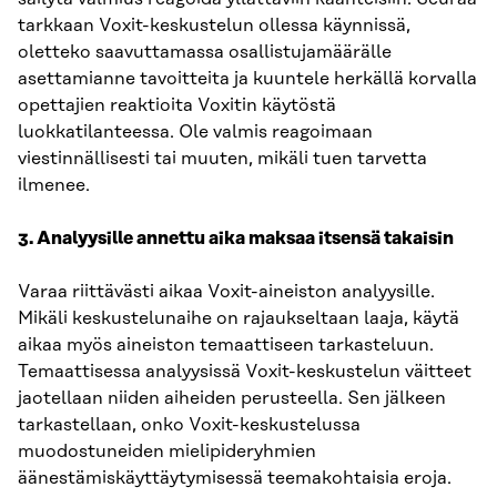
tarkkaan Voxit-keskustelun ollessa käynnissä,
oletteko saavuttamassa osallistujamäärälle
asettamianne tavoitteita ja kuuntele herkällä korvalla
opettajien reaktioita Voxitin käytöstä
luokkatilanteessa. Ole valmis reagoimaan
viestinnällisesti tai muuten, mikäli tuen tarvetta
ilmenee.
3. Analyysille annettu aika maksaa itsensä takaisin
Varaa riittävästi aikaa Voxit-aineiston analyysille.
Mikäli keskustelunaihe on rajaukseltaan laaja, käytä
aikaa myös aineiston temaattiseen tarkasteluun.
Temaattisessa analyysissä Voxit-keskustelun väitteet
jaotellaan niiden aiheiden perusteella. Sen jälkeen
tarkastellaan, onko Voxit-keskustelussa
muodostuneiden mielipideryhmien
äänestämiskäyttäytymisessä teemakohtaisia eroja.