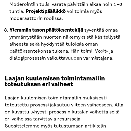
Moderointiin tulisi varata päivittäin aikaa noin 1–2
tuntia.
Projektipäällikkö
voi toimia myös
moderaattorin roolissa.
Ylemmän tason päätöksentekijä
syventää omaa
ymmärrystään nuorten näkemyksistä käsitellystä
aiheesta sekä hyödyntää tuloksia oman
päätöksentekonsa tukena. Hän toimii Voxit- ja
dialogiprosessin vaikuttavuuden varmistajana.
Laajan kuulemisen toimintamallin
toteutuksen eri vaiheet
Laajan kuulemisen toimintamallin mukaisesti
toteutettu prosessi jakautuu viiteen vaiheeseen. Alla
on kuvattu lyhyesti prosessin kutakin vaihetta sekä
eri vaiheissa tarvittavia resursseja.
Suosittelemme myös tutustumaan artikkelin