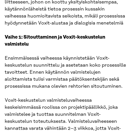
liitteeseen, johon on koottu yksityiskohtaisempaa,
käytännönläheistä tietoa prosessin kussakin
vaiheessa huomioitavista seikoista, mikäli prosessissa
hyödynnetään Voxit-alustaa ja dialogisia menetelmiä
Vaihe 1: Sitouttaminen ja Voxit-keskustelun
valmistelu
Ensimmäisessä vaiheessa käynnistetään Voxit-
keskustelun suunnittelu ja asetetaan koko prosessille
tavoitteet. Ennen käytännön valmistelujen
aloittamista tulisi varmistaa päätöksentekijän sekä
prosessissa mukana olevien rehtorien sitoutuminen.
Voxit-keskustelun valmisteluvaiheessa
keskeisimmässä roolissa on projektipäällikkö, joka
valmistelee ja tuottaa suunnitelman Voxit-
keskustelun toteutuksesta. Valmisteluvaiheeseen
kannattaa varata vähintään 2–3 viikkoa, jotta Voxit-