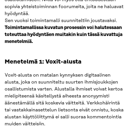
sopivia yhteistoiminnan foorumeita, joita ne haluavat
hyödyntää.
Sen vuoksi toimintamalli suunniteltiin joustavaksi.
Toimintamallissa kuvatun prosessin voi halutessaan
toteuttaa hyödyntäen muitakin kuin tässä kuvattuja
menetelmiä.
Menetelmä 1: Voxit-alusta
Voxit-alusta on matalan kynnyksen digitaalinen
alusta, joka on suunniteltu suurten ihmisjoukkojen
osallistumista varten. Alustalla ihmiset voivat kertoa
mielipiteensä käsitellystä aiheesta anonyymisti
äänestämällä sitä koskevia väitteitä. Verkkohäirintä
tai vastakkainasettelun lietsonta eivät onnistu, koska
alustan käyttöliittymä ei salli suoraa kommentointia
muiden väitteisiin.