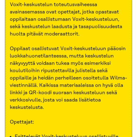
Voxit-keskustelun toteutusvaiheessa
avainasemassa ovat opettajat, jotka opastavat
oppilaitaan osallistumaan Voxit-keskusteluun,
sekä keskustelun laadusta ja tasapuolisuudesta
huolta pitävät moderaattorit.
Oppilaat osallistuvat Voxit-keskusteluun pääosin
luokkahuonetilanteessa, mutta keskustelun
näkyvyyttä voidaan tukea myös esimerkiksi
koulutiloihin ripustettavilla julistella sekä
oppilaille ja heidän perheilleen osoitetulla Wilma-
viestinnällä. Kaikissa materiaaleissa on hyvä olla
linkki ja QR-koodi suoraan keskusteluun sekä
verkkosivulle, josta voi saada lisätietoa
keskustelusta.
Opettajat:
Esittelevät Voxit-keskusteluun osallistuville