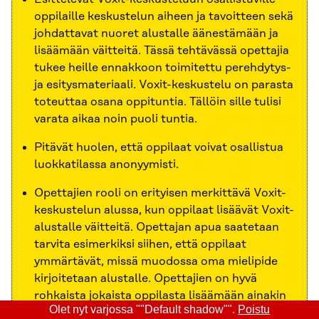
oppilaille keskustelun aiheen ja tavoitteen sekä
johdattavat nuoret alustalle äänestämään ja
lisäämään väitteitä. Tässä tehtävässä opettajia
tukee heille ennakkoon toimitettu perehdytys-
ja esitysmateriaali. Voxit-keskustelu on parasta
toteuttaa osana oppituntia. Tällöin sille tulisi
varata aikaa noin puoli tuntia.
Pitävät huolen, että oppilaat voivat osallistua
luokkatilassa anonyymisti.
Opettajien rooli on erityisen merkittävä Voxit-
keskustelun alussa, kun oppilaat lisäävät Voxit-
alustalle väitteitä. Opettajan apua saatetaan
tarvita esimerkiksi siihen, että oppilaat
ymmärtävät, missä muodossa oma mielipide
kirjoitetaan alustalle. Opettajien on hyvä
rohkaista jokaista oppilasta lisäämään ainakin
Olet nyt varjossa ""Default shadow"".
Poistu
yksi uusi väite keskusteluun.