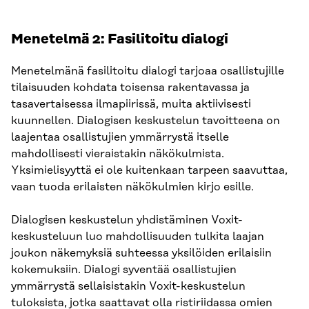
Menetelmä 2: Fasilitoitu dialogi
Menetelmänä fasilitoitu dialogi tarjoaa osallistujille
tilaisuuden kohdata toisensa rakentavassa ja
tasavertaisessa ilmapiirissä, muita aktiivisesti
kuunnellen. Dialogisen keskustelun tavoitteena on
laajentaa osallistujien ymmärrystä itselle
mahdollisesti vieraistakin näkökulmista.
Yksimielisyyttä ei ole kuitenkaan tarpeen saavuttaa,
vaan tuoda erilaisten näkökulmien kirjo esille.
Dialogisen keskustelun yhdistäminen Voxit-
keskusteluun luo mahdollisuuden tulkita laajan
joukon näkemyksiä suhteessa yksilöiden erilaisiin
kokemuksiin. Dialogi syventää osallistujien
ymmärrystä sellaisistakin Voxit-keskustelun
tuloksista, jotka saattavat olla ristiriidassa omien