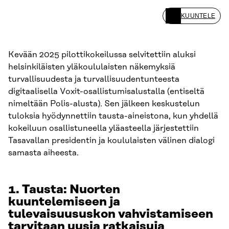
KUUNTELE
Kevään 2025 pilottikokeilussa selvitettiin aluksi
helsinkiläisten yläkoululaisten näkemyksiä
turvallisuudesta ja turvallisuudentunteesta
digitaalisella Voxit-osallistumisalustalla (entiseltä
nimeltään Polis-alusta). Sen jälkeen keskustelun
tuloksia hyödynnettiin tausta-aineistona, kun yhdellä
kokeiluun osallistuneella yläasteella järjestettiin
Tasavallan presidentin ja koululaisten välinen dialogi
samasta aiheesta.
1. Tausta: Nuorten
kuuntelemiseen ja
tulevaisuususkon vahvistamiseen
tarvitaan uusia ratkaisuja