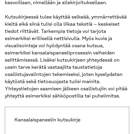
kasvoillaan, nimellään ja allekirjoituksellaan.
Kutsukirjeessä tulee käyttää selkeää, ymmärrettävää
kieltä eikä siinä tulisi olla liikaa tekstiä – keskeiset
tiedot riittävät. Tarkempia tietoja voi tarjota
esimerkiksi erillisellä nettisivulla. Myös kuvia ja
visualisointeja voi hyödyntää osana kutsua,
esimerkiksi kansalaispaneeliprosessin vaiheiden
selittämisessä. Lisäksi kutsukirjeen yhteydessä on
usein tarve kerätä vastaajilta taustatietoja
osallistujavalintojen tekemiseksi, joten kyselydatan
käytöstä sekä tietosuojasta tulisi mainita.
Yhteystietojen saamisen jälkeen osallistujiin voi pitää
yhteyttä esimerkiksi sähköpostilla tai puhelimitse.
Kansalaispaneelin kutsukirje