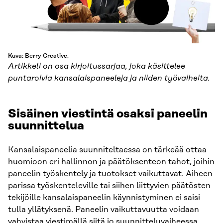
Kuva: Berry Creative,
Artikkeli on osa kirjoitussarjaa, joka käsittelee
puntaroivia kansalaispaneeleja ja niiden työvaiheita.
Sisäinen viestintä osaksi paneelin
suunnittelua
Kansalaispaneelia suunniteltaessa on tärkeää ottaa
huomioon eri hallinnon ja päätöksenteon tahot, joihin
paneelin työskentely ja tuotokset vaikuttavat. Aiheen
parissa työskenteleville tai siihen liittyvien päätösten
tekijöille kansalaispaneelin käynnistyminen ei saisi
tulla yllätyksenä. Paneelin vaikuttavuutta voidaan
vahvistaa viestimällä siitä jo suunnitteluvaiheessa.