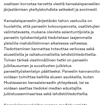
osaltaan korostaa tarvetta viestiä kansalaispaneelien
järjestämisen yksityiskohdista selkeästi ja avoimesti.
Kansalaispaneelin järjestävän tahon vastuulla on
huolehtia, että paneelin kokoonpanosta, osallistujien
valintatavasta, mukana olevista asiantuntijoista ja
paneelin työskentelystä tiedotetaan laajemmalle
yleisölle mahdollisimman aikaisessa vaiheessa.
Tiedottaminen kannattaa toteuttaa verkossa sekä
alueellisilla ja valtakunnallisilla lehdistötiedotteilla.
Toinen tärkeä viestinnällinen hetki on paneelin
julkilausuman ja suositusten julkistus
paneelityöskentelyn päätteeksi. Paneelin kannanotto
voidaan toimittaa kaikille alueen asukkaille, kuten
Mustasaaren kansalaisraadin yhteydessä, tai se
voidaan saattaa tiedoksi median edustajille
julkistusseminaarissa sekä lehdistötiedotteilla.