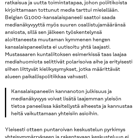
ratkaisua ja uutta toimintatapaa, johon poliitikoista
kirjoittamaan tottunut media tarttui mielellään.
Belgian G1000-kansalaispaneeli saattoi saada
medianäkyvyyttä myös suuren osallistujamääränsä
ansiosta, sillä sen jälkeen työskentelynsä
aloittaneesta muutaman kymmenen hengen
kansalaispaneelista ei uutisoitu yhtä laajasti.
Mustasaaren kuntaliitoksen esimerkissä taas laajaa
mediahuomiota selittivät polarisoiva aihe ja erityisesti
siihen liittyvät kielikysymykset, jotka määrittävät
alueen paikallispolitiikkaa vahvasti.
Kansalaispaneelin kannanoton julkisuus ja
medianäkyvyys voivat lisätä laajemman yleisön
tietoa paneelissa käsitellystä aiheesta ja kannustaa
heitä vaikuttamaan yhteisiin asioihin.
Yleisesti ottaen puntaroivan keskustelun pyrkimys
yhteisymmärrykseen ja rakentavaan keskusteluun ei