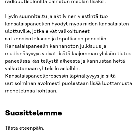
radiouutisoinnilla painetun median lisäksi.
Hyvin suunniteltu ja aktiivinen viestintä tuo
kansalaispaneelien hyödyt myös niiden kansalaisten
ulottuville, jotka eivät valikoituneet
satunnaisotokseen ja lopulliseen paneeliin.
Kansalaispaneelin kannanoton julkisuus ja
medianäkyvyys voivat lisätä laajemman yleisön tietoa
paneelissa käsitellystä aiheesta ja kannustaa heitä
vaikuttamaan yhteisiin asioihin.
Kansalaispaneeliprosessin läpinäkyvyys ja siitä
uutisoiminen avoimesti puolestaan lisää luottamusta
menetelmää kohtaan.
Suosittelemme
Tästä eteenpäin.