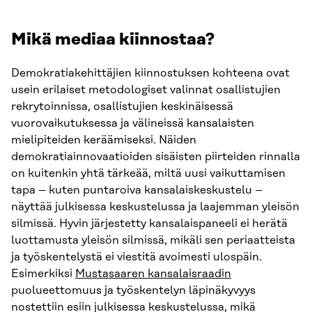
Mikä mediaa kiinnostaa?
Demokratiakehittäjien kiinnostuksen kohteena ovat
usein erilaiset metodologiset valinnat osallistujien
rekrytoinnissa, osallistujien keskinäisessä
vuorovaikutuksessa ja välineissä kansalaisten
mielipiteiden keräämiseksi. Näiden
demokratiainnovaatioiden sisäisten piirteiden rinnalla
on kuitenkin yhtä tärkeää, miltä uusi vaikuttamisen
tapa – kuten puntaroiva kansalaiskeskustelu –
näyttää julkisessa keskustelussa ja laajemman yleisön
silmissä. Hyvin järjestetty kansalaispaneeli ei herätä
luottamusta yleisön silmissä, mikäli sen periaatteista
ja työskentelystä ei viestitä avoimesti ulospäin.
Esimerkiksi
Mustasaaren kansalaisraadin
puolueettomuus ja työskentelyn läpinäkyvyys
nostettiin esiin julkisessa keskustelussa, mikä