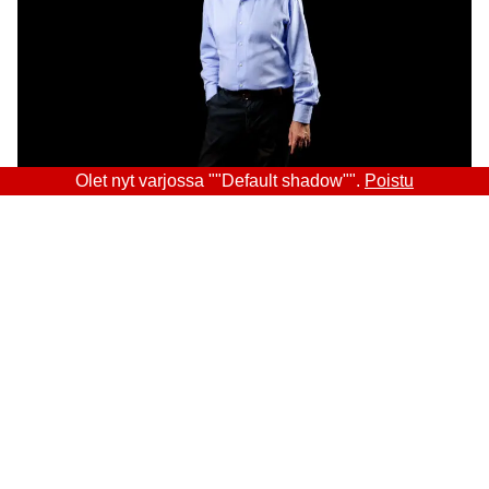
Olet nyt varjossa ""Default shadow"".
Poistu
Sitra
OSOITE
Itämerenkatu 11-13, PL 160,
00181 Helsinki
Saapumisohjeet
Y-TUNNUS