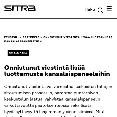
Siirry
Valik
Haku
suoraan
Sitra
sisältöön
↓
ETUSIVU
ARTIKKELI
ONNISTUNUT VIESTINTÄ LISÄÄ LUOTTAMUSTA
KANSALAISPANEELEIHIN
ARTIKKELI
Onnistunut viestintä lisää
luottamusta kansalaispaneeleihin
Onnistunut viestintä voi varmistaa keskeisten tahojen
sitoutumisen prosessiin, parantaa puntaroivan
keskustelun laatua, vahvistaa kansalaispaneelin
vaikuttavuutta päätöksenteossa sekä lisätä
hyväksyttävyyttä laajemman yleisön silmissä. Mitä