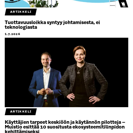
ARTIKKELI
Tuottavuusloikka syntyy johtamisesta, ei
teknologiasta
1.7.2026
ARTIKKELI
Käyttäjien tarpeet keskiöön ja käytännön pilotteja –
Muistio esittää 10 suositusta ekosysteemitilinpidon
kehittämiseksi