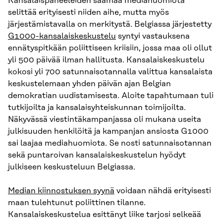
Kansalaispaneeleiden saamaa mediahuomiota
selittää erityisesti niiden aihe, mutta myös
järjestämistavalla on merkitystä. Belgiassa järjestetty
G1000-kansalaiskeskustelu
syntyi vastauksena
ennätyspitkään poliittiseen kriisiin, jossa maa oli ollut
yli 500 päivää ilman hallitusta. Kansalaiskeskustelu
kokosi yli 700 satunnaisotannalla valittua kansalaista
keskustelemaan yhden päivän ajan Belgian
demokratian uudistamisesta. Aloite tapahtumaan tuli
tutkijoilta ja kansalaisyhteiskunnan toimijoilta.
Näkyvässä viestintäkampanjassa oli mukana useita
julkisuuden henkilöitä ja kampanjan ansiosta G1000
sai laajaa mediahuomiota. Se nosti satunnaisotannan
sekä puntaroivan kansalaiskeskustelun hyödyt
julkiseen keskusteluun Belgiassa.
Median kiinnostuksen syynä
voidaan nähdä erityisesti
maan tulehtunut poliittinen tilanne.
Kansalaiskeskustelua esittänyt liike tarjosi selkeää