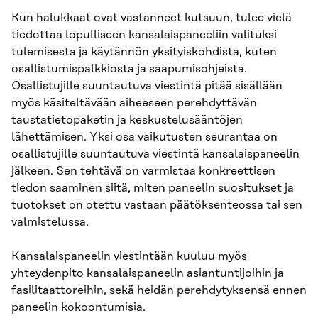
Kun halukkaat ovat vastanneet kutsuun, tulee vielä
tiedottaa lopulliseen kansalaispaneeliin valituksi
tulemisesta ja käytännön yksityiskohdista, kuten
osallistumispalkkiosta ja saapumisohjeista.
Osallistujille suuntautuva viestintä pitää sisällään
myös käsiteltävään aiheeseen perehdyttävän
taustatietopaketin ja keskustelusääntöjen
lähettämisen. Yksi osa vaikutusten seurantaa on
osallistujille suuntautuva viestintä kansalaispaneelin
jälkeen. Sen tehtävä on varmistaa konkreettisen
tiedon saaminen siitä, miten paneelin suositukset ja
tuotokset on otettu vastaan päätöksenteossa tai sen
valmistelussa.
Kansalaispaneelin viestintään kuuluu myös
yhteydenpito kansalaispaneelin asiantuntijoihin ja
fasilitaattoreihin, sekä heidän perehdytyksensä ennen
paneelin kokoontumisia.