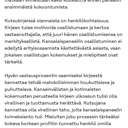
matkaan viimeistään kaksi kuukautta ennen paneelin
ensimmäistä kokoontumista.
Kutsukirjeissä olennaista on henkilökohtaisuus.
Kirjeen tulee motivoida osallistumaan ja kertoa
vastaanottajalle, että juuri hänen osallistumisensa on
merkityksellistä. Kansalaispaneeliin osallistuminen ei
edellytä erityisosaamista käsiteltävästä asiasta, vaan
jokaisen osallistujan kokemukset ja mielipiteet ovat
tärkeitä.
Hyvän vastausprosentin saamiseksi kirjeestä
kannattaa tehdä mahdollisimman houkutteleva ja
puhutteleva. Kansainvälisten ja kotimaisten
kokemusten perusteella kirjeen ulkoasun tulisi olla
virallinen ja luottamusta herättävä. Kutsujana
kannattaa olla virallinen taho, jolta kansalaispaneelin
toimeksianto tuli. Mieluiten joku prosessin tärkeäksi
kokeva korkean profiilin tunnettu henkilö omilla