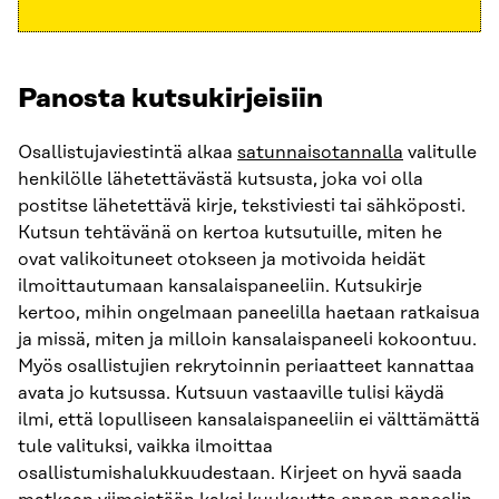
Panosta kutsukirjeisiin
Osallistujaviestintä alkaa
satunnaisotannalla
valitulle
henkilölle lähetettävästä kutsusta, joka voi olla
postitse lähetettävä kirje, tekstiviesti tai sähköposti.
Kutsun tehtävänä on kertoa kutsutuille, miten he
ovat valikoituneet otokseen ja motivoida heidät
ilmoittautumaan kansalaispaneeliin. Kutsukirje
kertoo, mihin ongelmaan paneelilla haetaan ratkaisua
ja missä, miten ja milloin kansalaispaneeli kokoontuu.
Myös osallistujien rekrytoinnin periaatteet kannattaa
avata jo kutsussa. Kutsuun vastaaville tulisi käydä
ilmi, että lopulliseen kansalaispaneeliin ei välttämättä
tule valituksi, vaikka ilmoittaa
osallistumishalukkuudestaan. Kirjeet on hyvä saada