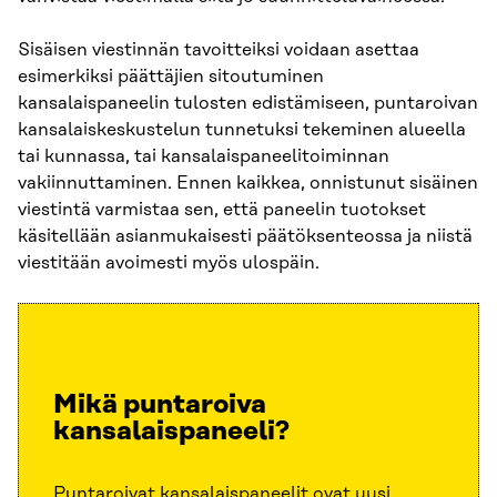
Sisäisen viestinnän tavoitteiksi voidaan asettaa
esimerkiksi päättäjien sitoutuminen
kansalaispaneelin tulosten edistämiseen, puntaroivan
kansalaiskeskustelun tunnetuksi tekeminen alueella
tai kunnassa, tai kansalaispaneelitoiminnan
vakiinnuttaminen. Ennen kaikkea, onnistunut sisäinen
viestintä varmistaa sen, että paneelin tuotokset
käsitellään asianmukaisesti päätöksenteossa ja niistä
viestitään avoimesti myös ulospäin.
Mikä puntaroiva
kansalaispaneeli?
Puntaroivat
kansalaispaneelit
ovat uusi