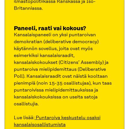
ilmastopolitiikassa Ranskassa ja Iso-
Britanniassa.
Paneeli, raati vai kokous?
Kansalaispaneeli on yksi puntaroivan
demokratian (deliberative democracy)
käytännön sovellus, joita ovat myös
esimerkiksi kansalaisraadit,
kansalaiskokoukset (Citizens’ Assembly) ja
puntaroiva mielipidemittaus (Deliberative
Poll). Kansalaisraadit ovat näistä kooltaan
pienimpiä (noin 15-35 osallistujaa), kun taas
puntaroivissa mielipidemittauksissa ja
kansalaiskokouksissa on useita satoja
osallistujia.
Lue lisää:
Puntaroiva keskustelu osaksi
kansalaisosallistumista