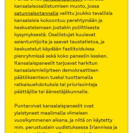
kansalaisosallistumisen muoto, jossa
satunnaisotannalla
valittu joukko tavallisia
kansalaisia kokoontuu perehtymään ja
keskustelemaan jostakin poliittisesta
kysymyksestä. Osallistujat kuulevat
asiantuntijoita ja saavat taustatietoa, ja
keskustelut käydään fasilitoiduissa
pienryhmissä sekä koko paneelin kesken.
Kansalaispaneelit tarjoavat harkitun
kansalaismielipiteen demokraattisen
päätöksenteon tueksi tuottamalla
ratkaisuehdotuksia tai priorisointeja
päättäjille tai äänestäjäkunnalle.
Puntaroivat kansalaispaneelit ovat
yleistyneet maailmalla viimeisen
vuosikymmenen aikana, ja niitä on käytetty
mm. perustuslain uudistuksessa Irlannissa ja