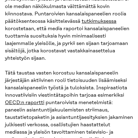
ole median näkökulmasta välttämättä kovin
kiinnostava. Puntaroivien kansalaispaneelien roolia
päätöksenteossa käsittelevässä
tutkimuksessa
korostetaan, että media raportoi kansalaispaneelien
tuottamia suosituksia hyvin minimaalisesti
laajemmalle yleisölle, ja pyrkii sen sijaan tarjoamaan
sisältöjä, jotka korostavat vastakkainasettelua
yhteistyön sijaan.
Tätä taustaa vasten korostuu kansalaispaneelin
järjestäjän aktiivinen rooli tietoisuuden lisäämiseksi
kansalaispaneelin työstä ja tuloksista. Inspiraatiota
innovatiivisiin viestintätapoihin tarjoaa esimerkiksi
OECD:n raportti
puntaroivista menetelmistä:
paneelin asiantuntijakuulemisten striimaus,
taustatietopaketin ja asiantuntijaesityksien jakaminen
julkisesti verkossa, osallistujien haastattelut
mediassa ja yleisön tavoittaminen televisio- ja