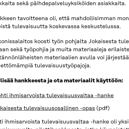
kkaita sekä päihdepalveluyksiköiden asiakkaita.
kkeen tavoitteena oli, että mahdollisimman moni
eistä tulevaisuutta koskevassa keskustelussa.
onissalaitos koosti työn pohjalta Jokaisesta tul
an sekä työpohjia ja muita materiaaleja erilaist
ännönläheisten materiaalien avulla voi järjestä
eettömämpiä tulevaisuustyöpajoja.
lisää hankkeesta ja ota materiaalit käyttöön:
hti ihmisarvoista tulevaisuusvaltaa -hanke
kaisesta tulevaisuusosallinen -opas
(pdf)
i ihmisarvoista tulevaisuusvaltaa -hanke oli yks