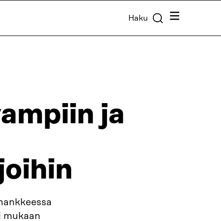
Valikko
Haku
ampiin ja
joihin
a hankkeessa
si mukaan