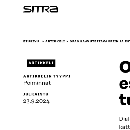
Siirry
Sitra
suoraan
sisältöön
↓
ETUSIVU
ARTIKKELI
OPAS SAAVUTETTAVAMPIIN JA E
O
ARTIKKELI
ARTIKKELIN TYYPPI
e
Poiminnat
t
JULKAISTU
23.9.2024
Dia
kat