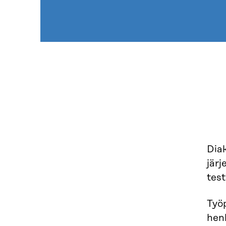
Dia
järj
test
Työ
hen