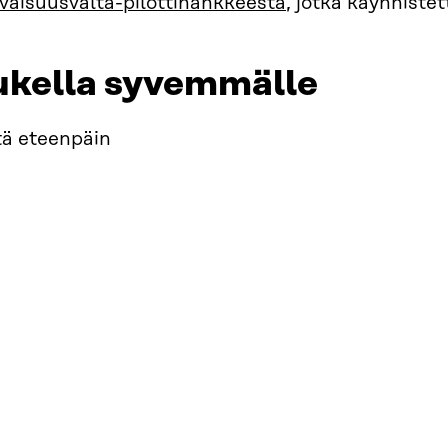
evaisuusvalta-pilottihankkeesta
, jotka käynnistet
ukella syvemmälle
tä eteenpäin