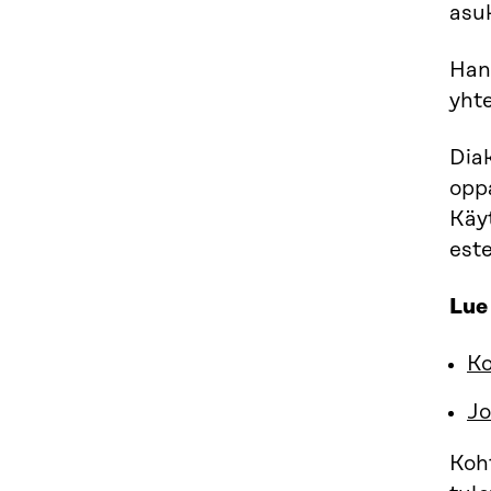
asu
Han
yht
Diak
oppa
Käyt
est
Lue 
Ko
Jo
Koht