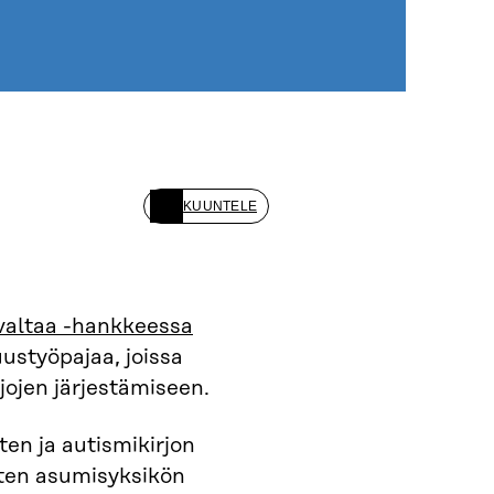
KUUNTELE
svaltaa -hankkeessa
uustyöpajaa, joissa
jojen järjestämiseen.
en ja autismikirjon
ten asumisyksikön