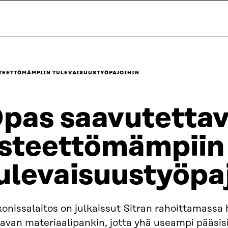
STEETTÖMÄMPIIN TULEVAISUUSTYÖPAJOIHIN
pas saavutettav
steettömämpiin
ulevaisuustyöpa
konissalaitos on julkaissut Sitran rahoittamass
tavan materiaalipankin, jotta yhä useampi pääsi