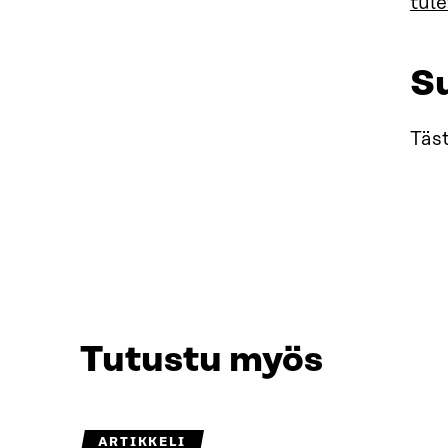
tul
S
Täs
Tutustu myös
ARTIKKELI