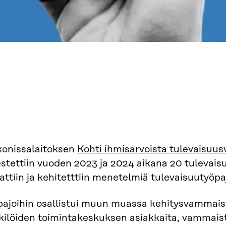
konissalaitoksen
Kohti ihmisarvoista tulevaisuu
estettiin vuoden 2023 ja 2024 aikana 20 tulevais
attiin ja kehitetttiin menetelmiä tulevaisuutyöpa
pajoihin osallistui muun muassa kehitysvammaist
kilöiden toimintakeskuksen asiakkaita, vammais