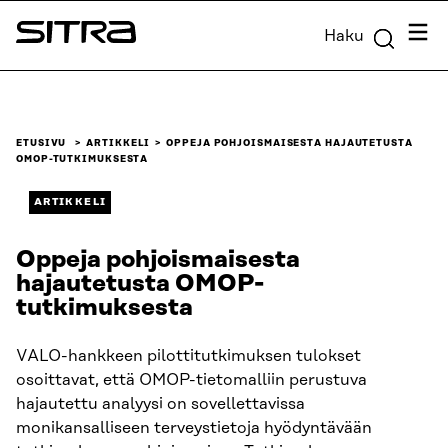
Siirry
Valik
Haku
suoraan
Sitra
sisältöön
↓
ETUSIVU
ARTIKKELI
OPPEJA POHJOISMAISESTA HAJAUTETUSTA
OMOP-TUTKIMUKSESTA
ARTIKKELI
Oppeja pohjoismaisesta
hajautetusta OMOP-
tutkimuksesta
VALO-hankkeen pilottitutkimuksen tulokset
osoittavat, että OMOP-tietomalliin perustuva
hajautettu analyysi on sovellettavissa
monikansalliseen terveystietoja hyödyntävään