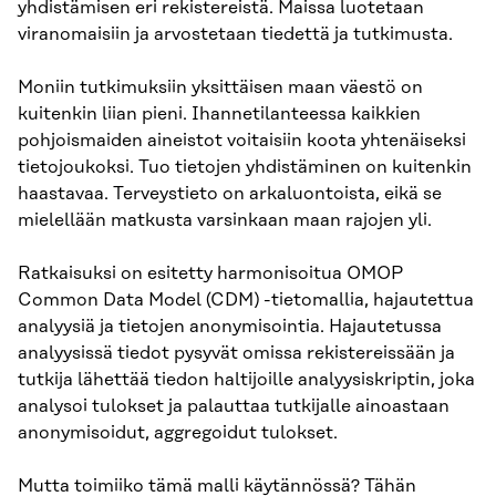
yhdistämisen eri rekistereistä. Maissa luotetaan
viranomaisiin ja arvostetaan tiedettä ja tutkimusta.
Moniin tutkimuksiin yksittäisen maan väestö on
kuitenkin liian pieni. Ihannetilanteessa kaikkien
pohjoismaiden aineistot voitaisiin koota yhtenäiseksi
tietojoukoksi. Tuo tietojen yhdistäminen on kuitenkin
haastavaa. Terveystieto on arkaluontoista, eikä se
mielellään matkusta varsinkaan maan rajojen yli.
Ratkaisuksi on esitetty harmonisoitua OMOP
Common Data Model (CDM) -tietomallia, hajautettua
analyysiä ja tietojen anonymisointia. Hajautetussa
analyysissä tiedot pysyvät omissa rekistereissään ja
tutkija lähettää tiedon haltijoille analyysiskriptin, joka
analysoi tulokset ja palauttaa tutkijalle ainoastaan
anonymisoidut, aggregoidut tulokset.
Mutta toimiiko tämä malli käytännössä? Tähän