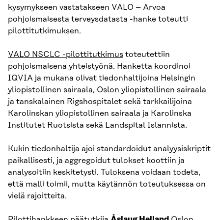
kysymykseen vastatakseen VALO – Arvoa
pohjoismaisesta terveysdatasta -hanke toteutti
pilottitutkimuksen.
VALO NSCLC -pilottitutkimus
toteutettiin
pohjoismaisena yhteistyönä. Hanketta koordinoi
IQVIA ja mukana olivat tiedonhaltijoina Helsingin
yliopistollinen sairaala, Oslon yliopistollinen sairaala
ja tanskalainen Rigshospitalet sekä tarkkailijoina
Karolinskan yliopistollinen sairaala ja Karolinska
Institutet Ruotsista sekä Landspital Islannista.
Kukin tiedonhaltija ajoi standardoidut analyysiskriptit
paikallisesti, ja aggregoidut tulokset koottiin ja
analysoitiin keskitetysti. Tuloksena voidaan todeta,
että malli toimii, mutta käytännön toteutuksessa on
vielä rajoitteita.
Pilottihankkeen päätutkija
Åslaug Helland
Oslon