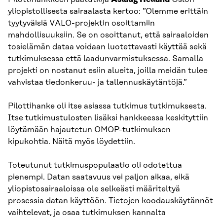
yliopistollisesta sairaalasta kertoo: ”Olemme erittäin
tyytyväisiä VALO-projektin osoittamiin
mahdollisuuksiin. Se on osoittanut, että sairaaloiden
tosielämän dataa voidaan luotettavasti käyttää sekä
tutkimuksessa että laadunvarmistuksessa. Samalla
projekti on nostanut esiin alueita, joilla meidän tulee
vahvistaa tiedonkeruu- ja tallennuskäytäntöjä.”
Pilottihanke oli itse asiassa tutkimus tutkimuksesta.
Itse tutkimustulosten lisäksi hankkeessa keskityttiin
löytämään hajautetun OMOP-tutkimuksen
kipukohtia. Näitä myös löydettiin.
Toteutunut tutkimuspopulaatio oli odotettua
pienempi. Datan saatavuus vei paljon aikaa, eikä
yliopistosairaaloissa ole selkeästi määriteltyä
prosessia datan käyttöön. Tietojen koodauskäytännöt
vaihtelevat, ja osaa tutkimuksen kannalta