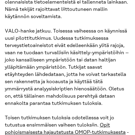
olennaisista tietoelementeistä ei tallenneta lainkaan.
Nämä tekijät rajoittavat liittoutuneen mallin
käytännön soveltamista.
VALO-hanke jatkuu. Toisessa vaiheessa on käynnissä
uusi pilottitutkimus. Uudessa tutkimuksessa
terveystietoaineistot eivät edelleenkään ylitä rajoja,
vaan ne tuodaan turvallisiin käsittely-ympäristöihin –
joko kansalliseen ympäristöön tai datan haltijan
ylläpitämään ympäristöön. Tutkijat saavat
etäyhteyden lähdedataan, jotta he voivat tarkastella
sen rakennetta ja kooausta ja käyttää tätä
ymmärrystä analyysiskriptien hienosäätöön. Oletus
on, että tällainen mahdolisuus perehtyä dataan
ennakolta parantaa tutkimuksen tuloksia.
Toisen tutkimuksen tuloksia odotellessa voit jo
tutustua ensimmäisen vaiheen tuloksiin.
Opit
pohjoismaisesta hajautetusta OMOP-tutkimuksesta
-