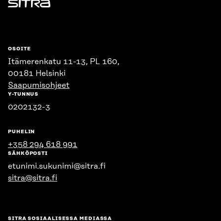
Sitra
OSOITE
Itämerenkatu 11-13, PL 160,
00181 Helsinki
Saapumisohjeet
Y-TUNNUS
0202132-3
PUHELIN
+358 294 618 991
SÄHKÖPOSTI
etunimi.sukunimi@sitra.fi
sitra@sitra.fi
SITRA SOSIAALISESSA MEDIASSA