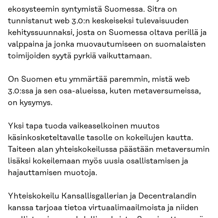
ekosysteemin syntymistä Suomessa. Sitra on
tunnistanut web 3.0:n keskeiseksi tulevaisuuden
kehityssuunnaksi, josta on Suomessa oltava perillä ja
valppaina ja jonka muovautumiseen on suomalaisten
toimijoiden syytä pyrkiä vaikuttamaan.
On Suomen etu ymmärtää paremmin, mistä web
3.0:ssa ja sen osa-alueissa, kuten metaversumeissa,
on kysymys.
Yksi tapa tuoda vaikeaselkoinen muutos
käsinkosketeltavalle tasolle on kokeilujen kautta.
Taiteen alan yhteiskokeilussa päästään metaversumin
lisäksi kokeilemaan myös uusia osallistamisen ja
hajauttamisen muotoja.
Yhteiskokeilu Kansallisgallerian ja Decentralandin
kanssa tarjoaa tietoa virtuaalimaailmoista ja niiden