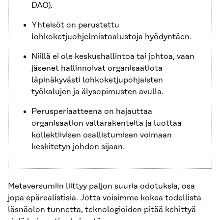
DAO).
Yhteisöt on perustettu
lohkoketjuohjelmistoalustoja hyödyntäen.
Niillä ei ole keskushallintoa tai johtoa, vaan
jäsenet hallinnoivat organisaatiota
läpinäkyvästi lohkoketjupohjaisten
työkalujen ja älysopimusten avulla.
Perusperiaatteena on hajauttaa
organisaation valtarakenteita ja luottaa
kollektiivisen osallistumisen voimaan
keskitetyn johdon sijaan.
Metaversumiin liittyy paljon suuria odotuksia, osa
jopa epärealistisia. Jotta voisimme kokea todellista
läsnäolon tunnetta, teknologioiden pitää kehittyä