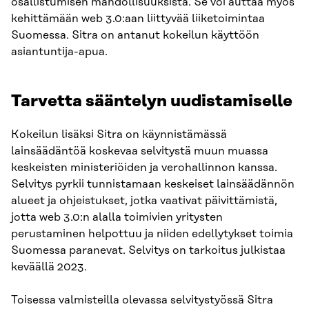
osallistumisen mahdollisuuksista. Se voi auttaa myös
kehittämään web 3.0:aan liittyvää liiketoimintaa
Suomessa. Sitra on antanut kokeilun käyttöön
asiantuntija-apua.
Tarvetta sääntelyn uudistamiselle
Kokeilun lisäksi Sitra on käynnistämässä
lainsäädäntöä koskevaa selvitystä muun muassa
keskeisten ministeriöiden ja verohallinnon kanssa.
Selvitys pyrkii tunnistamaan keskeiset lainsäädännön
alueet ja ohjeistukset, jotka vaativat päivittämistä,
jotta web 3.0:n alalla toimivien yritysten
perustaminen helpottuu ja niiden edellytykset toimia
Suomessa paranevat. Selvitys on tarkoitus julkistaa
keväällä 2023.
Toisessa valmisteilla olevassa selvitystyössä Sitra