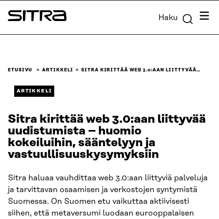
Siirry
Valik
Haku
suoraan
Sitra
sisältöön
↓
ETUSIVU
ARTIKKELI
SITRA KIRITTÄÄ WEB 3.0:AAN LIITTYVÄÄ…
ARTIKKELI
Sitra kirittää web 3.0:aan liittyvää
uudistumista – huomio
kokeiluihin, sääntelyyn ja
vastuullisuuskysymyksiin
Sitra haluaa vauhdittaa web 3.0:aan liittyviä palveluja
ja tarvittavan osaamisen ja verkostojen syntymistä
Suomessa. On Suomen etu vaikuttaa aktiivisesti
siihen, että metaversumi luodaan eurooppalaisen