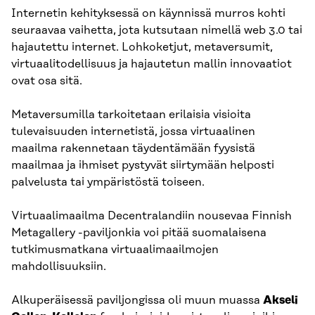
Internetin kehityksessä on käynnissä murros kohti
seuraavaa vaihetta, jota kutsutaan nimellä web 3.0 tai
hajautettu internet. Lohkoketjut, metaversumit,
virtuaalitodellisuus ja hajautetun mallin innovaatiot
ovat osa sitä.
Metaversumilla tarkoitetaan erilaisia visioita
tulevaisuuden internetistä, jossa virtuaalinen
maailma rakennetaan täydentämään fyysistä
maailmaa ja ihmiset pystyvät siirtymään helposti
palvelusta tai ympäristöstä toiseen.
Virtuaalimaailma Decentralandiin nousevaa Finnish
Metagallery -paviljonkia voi pitää suomalaisena
tutkimusmatkana virtuaalimaailmojen
mahdollisuuksiin.
Alkuperäisessä paviljongissa oli muun muassa
Akseli