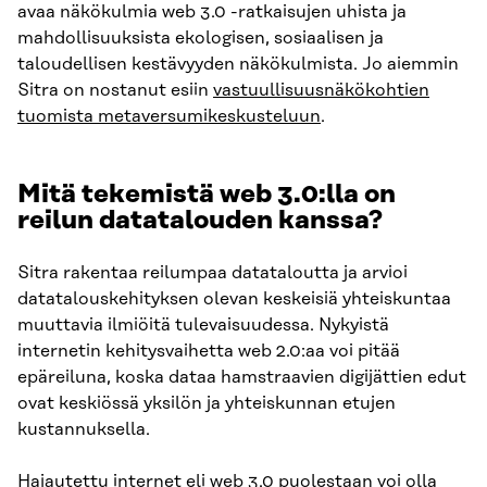
avaa näkökulmia web 3.0 -ratkaisujen uhista ja
mahdollisuuksista ekologisen, sosiaalisen ja
taloudellisen kestävyyden näkökulmista. Jo aiemmin
Sitra on nostanut esiin
vastuullisuusnäkökohtien
tuomista metaversumikeskusteluun
.
Mitä tekemistä web 3.0:lla on
reilun datatalouden kanssa?
Sitra rakentaa reilumpaa datataloutta ja arvioi
datatalouskehityksen olevan keskeisiä yhteiskuntaa
muuttavia ilmiöitä tulevaisuudessa. Nykyistä
internetin kehitysvaihetta web 2.0:aa voi pitää
epäreiluna, koska dataa hamstraavien digijättien edut
ovat keskiössä yksilön ja yhteiskunnan etujen
kustannuksella.
Hajautettu internet eli web 3.0 puolestaan voi olla