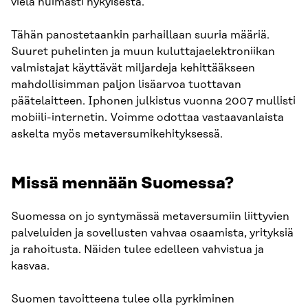
vielä huimasti nykyisestä.
Tähän panostetaankin parhaillaan suuria määriä.
Suuret puhelinten ja muun kuluttajaelektroniikan
valmistajat käyttävät miljardeja kehittääkseen
mahdollisimman paljon lisäarvoa tuottavan
päätelaitteen. Iphonen julkistus vuonna 2007 mullisti
mobiili-internetin. Voimme odottaa vastaavanlaista
askelta myös metaversumikehityksessä.
Missä mennään Suomessa?
Suomessa on jo syntymässä metaversumiin liittyvien
palveluiden ja sovellusten vahvaa osaamista, yrityksiä
ja rahoitusta. Näiden tulee edelleen vahvistua ja
kasvaa.
Suomen tavoitteena tulee olla pyrkiminen