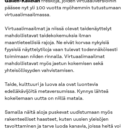
Gallen-Kallelan
freskoja, joiden virtuaaliversioihin
pääsee nyt yli 100 vuotta myöhemmin tutustumaan
virtuaalimaailmassa.
Virtuaalimaailmat ja niissä olevat taidenäyttelyt
mahdollistavat taidekokemuksia ilman
maantieteellisiä rajoja. Ne eivät korvaa nykyisiä
fyysisiä näyttelytiloja vaan tulevat todennäköisesti
toimimaan niiden rinnalla. Virtuaalimaailmat
mahdollistavat myös jaetun kokemisen sekä
yhteisöllisyyden vahvistamisen.
Taide, kulttuuri ja luova ala ovat luontevia
edelläkävijöitä metaversumissa. Kynnys lähteä
kokeilemaan uutta on niillä matala.
Samalla näitä aloja puskevat uudistumaan myös
rakenteelliset haasteet, kuten uusien yleisöjen
tavoittaminen ja tarve luoda kanavia, joissa heitä voi