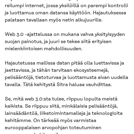
reilumpi internet, jossa yksilöillä on parempi kontrolli
ja luottamus oman datansa käyttöön. Hajautuksessa
palataan tavallaan myös netin alkujuurille.
Web 3.0 -ajattelussa on mukana vahva yksityisyyden
suojan painotus, ja juuri se tekee siitä erityisen
mielenkiintoisen mahdollisuuden.
Hajautetussa mallissa datan pitää olla luettavissa ja
jaettavissa, ja tähän tarvitaan ekosysteemejä,
pelisääntöjä, tietoturvaa ja luottamusta aivan uudella
tavalla. Tätä kehitystä Sitra haluaa vauhdittaa.
Se, mitä web 3.0:sta tulee, riippuu lopulta meistä
kaikista. Se riippuu siitä, minkälaisia pelisääntöjä,
lainsäädäntöä, liiketoimintamalleja ja teknologioita
kehitämme. On tärkeää myös varmistaa
eurooppalaisen arvopohjan toteutuminen