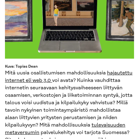
Kuva: Topias Dean
Mitä uusia osallistumisen mahdollisuuksia
hajautettu
internet eli web 3.0
voi avata? Kuinka vauhdittaa
internetin seuraavaan kehitysvaiheeseen liittyvän
osaamisen, verkostojen ja liiketoiminnan syntyä, jotta
talous voisi uudistua ja kilpailukyky vahvistua? Millä
tavoin nykyinen toimintaympäristö mahdollistaa
alaan liittyvien yritysten perustamisen ja niiden
kilpailukyvyn? Mitä mahdollisuuksia
tulevaisuuden
metaversumin
palvelukehitys voi tarjota Suomessa?