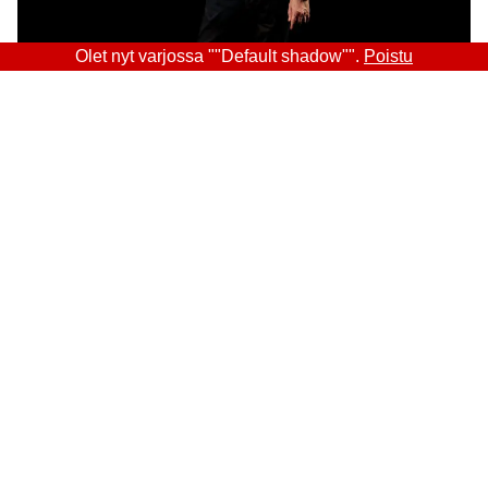
Olet nyt varjossa ""Default shadow"".
Poistu
Sitra
OSOITE
Itämerenkatu 11-13, PL 160,
00181 Helsinki
Saapumisohjeet
Y-TUNNUS
0202132-3
PUHELIN
+358 294 618 991
SÄHKÖPOSTI