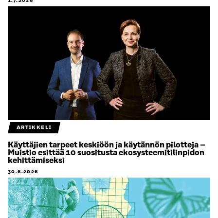
1.7.2026
ARTIKKELI
Käyttäjien tarpeet keskiöön ja käytännön pilotteja –
Muistio esittää 10 suositusta ekosysteemitilinpidon
kehittämiseksi
30.6.2026