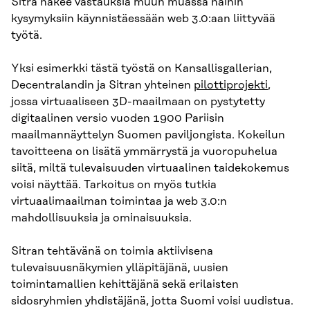
Sitra hakee vastauksia muun muassa näihin
kysymyksiin käynnistäessään web 3.0:aan liittyvää
työtä.
Yksi esimerkki tästä työstä on Kansallisgallerian,
Decentralandin ja Sitran yhteinen
pilottiprojekti
,
jossa virtuaaliseen 3D-maailmaan on pystytetty
digitaalinen versio vuoden 1900 Pariisin
maailmannäyttelyn Suomen paviljongista. Kokeilun
tavoitteena on lisätä ymmärrystä ja vuoropuhelua
siitä, miltä tulevaisuuden virtuaalinen taidekokemus
voisi näyttää. Tarkoitus on myös tutkia
virtuaalimaailman toimintaa ja web 3.0:n
mahdollisuuksia ja ominaisuuksia.
Sitran tehtävänä on toimia aktiivisena
tulevaisuusnäkymien ylläpitäjänä, uusien
toimintamallien kehittäjänä sekä erilaisten
sidosryhmien yhdistäjänä, jotta Suomi voisi uudistua.