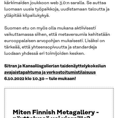
kärkimaiden joukkoon web 3.0:n saralla. Se auttaa
luomaan uusia työpaikkoja, uudistamaan taloutta ja
ylläpitää kilpailukykyä.
Suomen etu on myös olla mukana aktiivisesti
vaikuttamassa siihen, että metaversumia kehitetään
eurooppalaisen arvopohjan mukaisesti. Lisäksi on
tärkeää, että yhteensopivuutta ja standardeja
luodaan yhdessä eri toimijoiden kesken.
Sitran ja Kansallisgallerian taidenäyttelykokeilun
avajaistapahtuma ja verkostoitumistilaisuus
6.10.2022 klo 10.30 – tule mukaan!
Miten Finnish Metagallery -