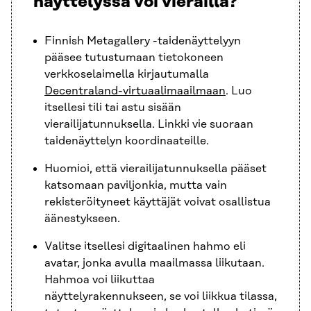
näyttelyssä voi vierailla?
Finnish Metagallery -taidenäyttelyyn
pääsee tutustumaan tietokoneen
verkkoselaimella kirjautumalla
Decentraland-virtuaalimaailmaan
. Luo
itsellesi tili tai astu sisään
vierailijatunnuksella. Linkki vie suoraan
taidenäyttelyn koordinaateille.
Huomioi, että vierailijatunnuksella pääset
katsomaan paviljonkia, mutta vain
rekisteröityneet käyttäjät voivat osallistua
äänestykseen.
Valitse itsellesi digitaalinen hahmo eli
avatar, jonka avulla maailmassa liikutaan.
Hahmoa voi liikuttaa
näyttelyrakennukseen, se voi liikkua tilassa,