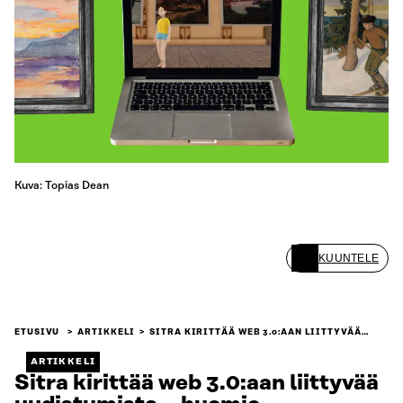
Kuva: Topias Dean
KUUNTELE
ETUSIVU
ARTIKKELI
SITRA KIRITTÄÄ WEB 3.0:AAN LIITTYVÄÄ…
ARTIKKELI
Sitra kirittää web 3.0:aan liittyvää