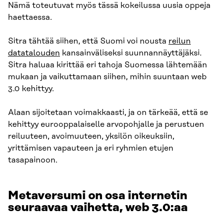
Nämä toteutuvat myös tässä kokeilussa uusia oppeja
haettaessa.
Sitra tähtää siihen, että Suomi voi nousta
reilun
datatalouden
kansainväliseksi suunnannäyttäjäksi.
Sitra haluaa kirittää eri tahoja Suomessa lähtemään
mukaan ja vaikuttamaan siihen, mihin suuntaan web
3.0 kehittyy.
Alaan sijoitetaan voimakkaasti, ja on tärkeää, että se
kehittyy eurooppalaiselle arvopohjalle ja perustuen
reiluuteen, avoimuuteen, yksilön oikeuksiin,
yrittämisen vapauteen ja eri ryhmien etujen
tasapainoon.
Metaversumi on osa internetin
seuraavaa vaihetta, web 3.0:aa