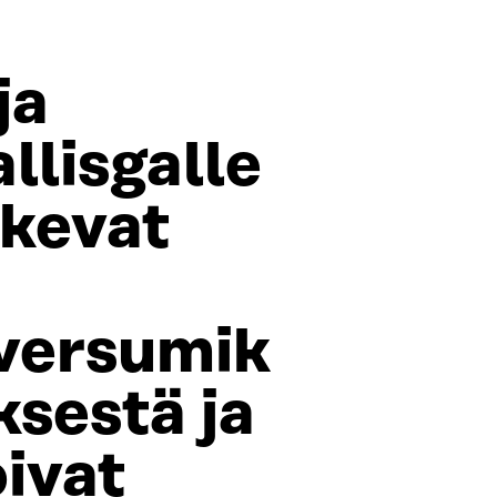
ja
llisgalle
akevat
versumik
ksestä ja
oivat