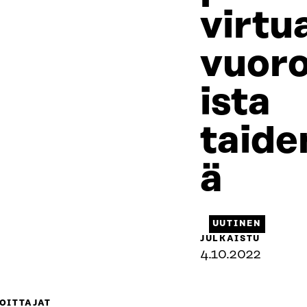
virtua
vuoro
ista
taide
ä
UUTINEN
JULKAISTU
4.10.2022
OITTAJAT