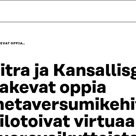
KEVAT OPPIA…
itra ja Kansallis
akevat oppia
etaversumikehit
ilotoivat virtuaa