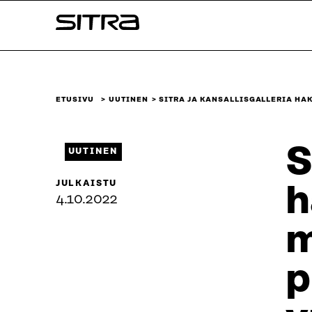
Siirry
Sitra
suoraan
sisältöön
↓
ETUSIVU
UUTINEN
SITRA JA KANSALLISGALLERIA HA
S
UUTINEN
JULKAISTU
h
4.10.2022
m
p