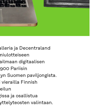
alleria ja Decentraland
miulotteiseen
ailmaan digitaalisen
900 Pariisin
yn Suomen paviljongista.
vierailla Finnish
eilun
issa ja osallistua
ttelyteosten valintaan.