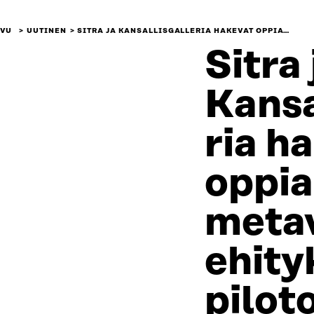
IVU
UUTINEN
SITRA JA KANSALLISGALLERIA HAKEVAT OPPIA…
Sitra 
Kansa
ria h
oppia
meta
ehity
pilot