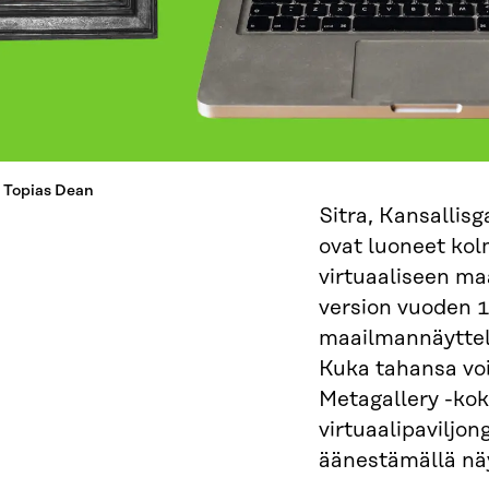
 Topias Dean
Sitra, Kansallisg
ovat luoneet kol
virtuaaliseen ma
version vuoden 1
maailmannäyttel
Kuka tahansa voi 
Metagallery -kok
virtuaalipaviljong
äänestämällä näy