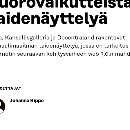
uorovaikutteist
aidenäyttelyä
a, Kansallisgalleria ja Decentraland rakentavat
uaalimaailman taidenäyttelyä, jossa on tarkoitus 
ernetin seuraavan kehitysvaiheen web 3.0:n mahd
OITTAJAT
Johanna Kippo