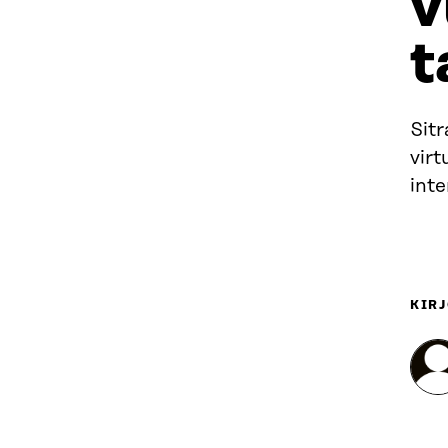
v
t
Sitr
virt
int
KIRJ