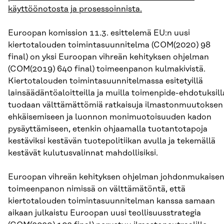
käyttöönotosta ja prosessoinnista.
Euroopan komission 11.3. esittelemä EU:n uusi
kiertotalouden toimintasuunnitelma (COM(2020) 98
final) on yksi Euroopan vihreän kehityksen ohjelman
(COM(2019) 640 final) toimeenpanon kulmakivistä.
Kiertotalouden toimintasuunnitelmassa esitetyillä
lainsäädäntöaloitteilla ja muilla toimenpide-ehdotuksill
tuodaan välttämättömiä ratkaisuja ilmastonmuutoksen
ehkäisemiseen ja luonnon monimuotoisuuden kadon
pysäyttämiseen, etenkin ohjaamalla tuotantotapoja
kestäviksi kestävän tuotepolitiikan avulla ja tekemällä
kestävät kulutusvalinnat mahdollisiksi.
Euroopan vihreän kehityksen ohjelman johdonmukaise
toimeenpanon nimissä on välttämätöntä, että
kiertotalouden toimintasuunnitelman kanssa samaan
aikaan julkaistu Euroopan uusi teollisuusstrategia