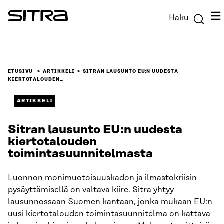
Siirry
Val
Haku
suoraan
Sitra
sisältöön
↓
ETUSIVU
ARTIKKELI
SITRAN LAUSUNTO EU:N UUDESTA
KIERTOTALOUDEN…
ARTIKKELI
Sitran lausunto EU:n uudesta
kiertotalouden
toimintasuunnitelmasta
Luonnon monimuotoisuuskadon ja ilmastokriisin
pysäyttämisellä on valtava kiire. Sitra yhtyy
lausunnossaan Suomen kantaan, jonka mukaan EU:n
uusi kiertotalouden toimintasuunnitelma on kattava