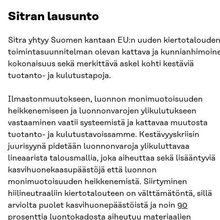
Sitran lausunto
Sitra yhtyy Suomen kantaan EU:n uuden kiertotaloude
toimintasuunnitelman olevan kattava ja kunnianhimoin
kokonaisuus sekä merkittävä askel kohti kestäviä
tuotanto- ja kulutustapoja.
Ilmastonmuutokseen, luonnon monimuotoisuuden
heikkenemiseen ja luonnonvarojen ylikulutukseen
vastaaminen vaatii systeemistä ja kattavaa muutosta
tuotanto- ja kulutustavoissamme. Kestävyyskriisin
juurisyynä pidetään luonnonvaroja ylikuluttavaa
lineaarista talousmallia, joka aiheuttaa sekä lisääntyviä
kasvihuonekaasupäästöjä että luonnon
monimuotoisuuden heikkenemistä. Siirtyminen
hiilineutraaliin kiertotalouteen on välttämätöntä, sillä
arviolta puolet kasvihuonepäästöistä ja noin
90
prosenttia luontokadosta aiheutuu materiaalien