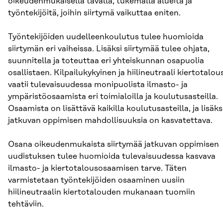
oikeudenmukaisella tavalla, tukemalla alueita ja
työntekijöitä, joihin siirtymä vaikuttaa eniten.
Työntekijöiden uudelleenkoulutus tulee huomioida
siirtymän eri vaiheissa. Lisäksi siirtymää tulee ohjata,
suunnitella ja toteuttaa eri yhteiskunnan osapuolia
osallistaen. Kilpailukykyinen ja hiilineutraali kiertotalou
vaatii tulevaisuudessa monipuolista ilmasto- ja
ympäristöosaamista eri toimialoilla ja koulutusasteilla.
Osaamista on lisättävä kaikilla koulutusasteilla, ja lisäks
jatkuvan oppimisen mahdollisuuksia on kasvatettava.
Osana oikeudenmukaista siirtymää jatkuvan oppimisen
uudistuksen tulee huomioida tulevaisuudessa kasvava
ilmasto- ja kiertotalousosaamisen tarve. Täten
varmistetaan työntekijöiden osaaminen uusiin
hiilineutraalin kiertotalouden mukanaan tuomiin
tehtäviin.