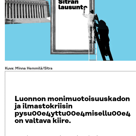
Kuva: Minna Hemmilä/Sitra
Luonnon monimuotoisuuskadon
ja ilmastokriisin
pysu00e4yttu00e4misellu00e4
on valtava kiire.