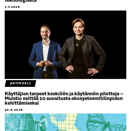
teknologiasta
1.7.2026
ARTIKKELI
Käyttäjien tarpeet keskiöön ja käytännön pilotteja –
Muistio esittää 10 suositusta ekosysteemitilinpidon
kehittämiseksi
30.6.2026