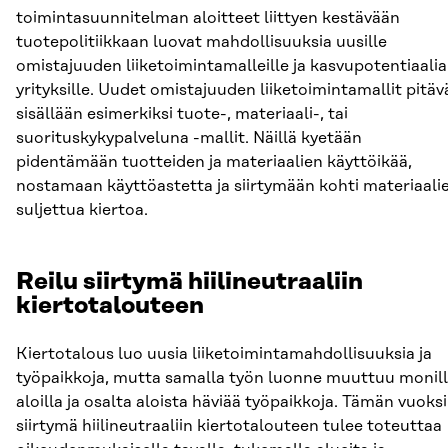
toimintasuunnitelman aloitteet liittyen kestävään
tuotepolitiikkaan luovat mahdollisuuksia uusille
omistajuuden liiketoimintamalleille ja kasvupotentiaalia
yrityksille. Uudet omistajuuden liiketoimintamallit pitäv
sisällään esimerkiksi tuote-, materiaali-, tai
suorituskykypalveluna -mallit. Näillä kyetään
pidentämään tuotteiden ja materiaalien käyttöikää,
nostamaan käyttöastetta ja siirtymään kohti materiaali
suljettua kiertoa.
Reilu siirtymä hiilineutraaliin
kiertotalouteen
Kiertotalous luo uusia liiketoimintamahdollisuuksia ja
työpaikkoja, mutta samalla työn luonne muuttuu monil
aloilla ja osalta aloista häviää työpaikkoja. Tämän vuoksi
siirtymä hiilineutraaliin kiertotalouteen tulee toteuttaa