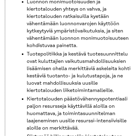
Luonnon monimuotoisuuden ja
kiertotalouden yhteys on vahva, ja
kiertotalouden ratkaisuilla kyetään
vähentämään luonnonvarojen käyttöön
kytkeytyviä ympäristövaikutuksia, ja siten
vähentämään luonnon monimuotoisuuteen
kohdistuvaa painetta.
Tuotepolitiikka ja kestävä tuotesuunnittelu
ovat kuluttajien vaikutusmahdollisuuksien
lisäämisen ohella merkittäviä askeleita kohti
kestäviä tuotanto- ja kulutustapoja, ja ne
luovat mahdollisuuksia uusille
kiertotalouden liiketoimintamalleille.
Kiertotalouden päästövähennyspotentiaali
paljon resursseja käyttävillä aloilla on
huomattava, ja toimintasuunnitelman
laajeneminen uusille resurssi-intensiivisille
aloille on merkittävää.