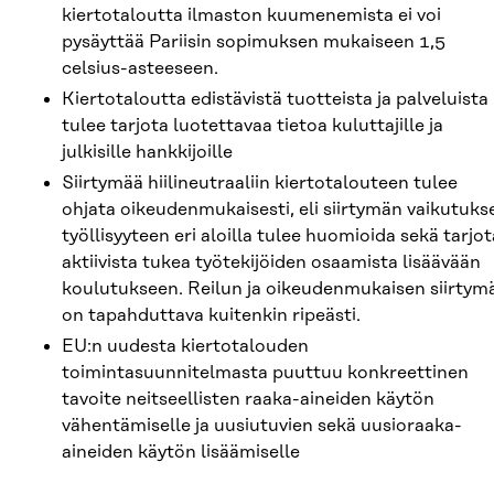
kiertotaloutta ilmaston kuumenemista ei voi
pysäyttää Pariisin sopimuksen mukaiseen 1,5
celsius-asteeseen.
Kiertotaloutta edistävistä tuotteista ja palveluista
tulee tarjota luotettavaa tietoa kuluttajille ja
julkisille hankkijoille
Siirtymää hiilineutraaliin kiertotalouteen tulee
ohjata oikeudenmukaisesti, eli siirtymän vaikutuks
työllisyyteen eri aloilla tulee huomioida sekä tarjot
aktiivista tukea työtekijöiden osaamista lisäävään
koulutukseen. Reilun ja oikeudenmukaisen siirtym
on tapahduttava kuitenkin ripeästi.
EU:n uudesta kiertotalouden
toimintasuunnitelmasta puuttuu konkreettinen
tavoite neitseellisten raaka-aineiden käytön
vähentämiselle ja uusiutuvien sekä uusioraaka-
aineiden käytön lisäämiselle