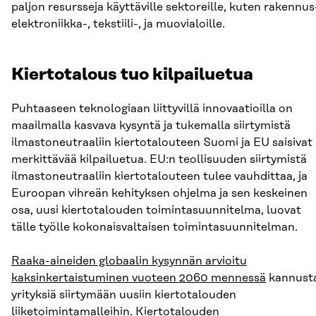
paljon resursseja käyttäville sektoreille, kuten rakennus
elektroniikka-, tekstiili-, ja muovialoille.
Kiertotalous tuo kilpailuetua
Puhtaaseen teknologiaan liittyvillä innovaatioilla on
maailmalla kasvava kysyntä ja tukemalla siirtymistä
ilmastoneutraaliin kiertotalouteen Suomi ja EU saisivat
merkittävää kilpailuetua. EU:n teollisuuden siirtymistä
ilmastoneutraaliin kiertotalouteen tulee vauhdittaa, ja
Euroopan vihreän kehityksen ohjelma ja sen keskeinen
osa, uusi kiertotalouden toimintasuunnitelma, luovat
tälle työlle kokonaisvaltaisen toimintasuunnitelman.
Raaka-aineiden globaalin kysynnän arvioitu
kaksinkertaistuminen vuoteen 2060 mennessä
kannust
yrityksiä siirtymään uusiin kiertotalouden
liiketoimintamalleihin. Kiertotalouden