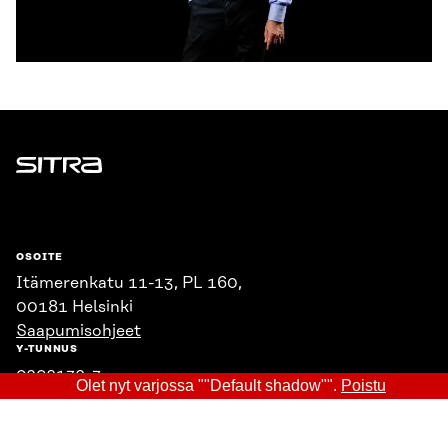
Sitra
OSOITE
Itämerenkatu 11-13, PL 160,
00181 Helsinki
Saapumisohjeet
Y-TUNNUS
0202132-3
Olet nyt varjossa ""Default shadow"".
Poistu
PUHELIN