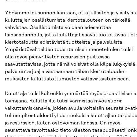
Yhdymme lausunnon kantaan, että julkisten ja yksityist
kuluttajien osallistumista kiertotalouteen on tärkeää
vahvistaa. Osallistumista voidaan edesauttaa
lainsäädännöllä, jotta kuluttajat saavat luotettavaa tiet
kiertotaloutta edistävistä tuotteista ja palveluista.
Ympäristöväitteiden todentamisen menetelmien tulisi
olla myös pienyritysten resurssien puitteissa
saavutettavissa, jotta nämä voisivat olla kilpailukykyisiä
palveluntarjoajia vastaamaan tähän kiertotalouden
mukaisten kulutustottumusten valtavirtaistumiseen.
Kuluttaja tulisi kuitenkin ymmärtää myös proaktiivisena
toimijana. Kuluttajille tulisi varmistaa myös suoria
vaikuttamiskanavia, joiden avulla voitaisiin seurata ovat
toimenpiteet aidosti yhdenmukaisia kuluttajien tarpeid
ja resurssien, kuten ostovoiman kanssa. On myös
seurattava tavoittaako tieto väestön tasapuolisesti, on