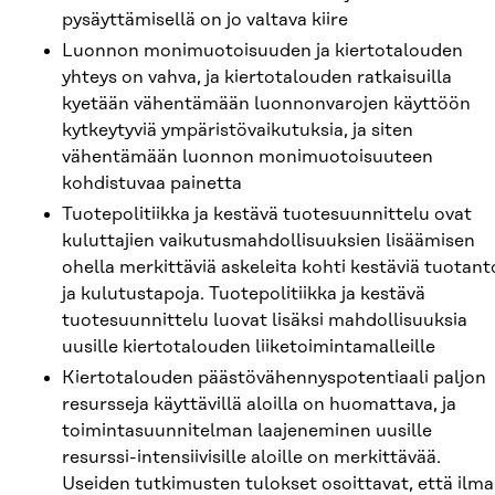
pysäyttämisellä on jo valtava kiire
Luonnon monimuotoisuuden ja kiertotalouden
yhteys on vahva, ja kiertotalouden ratkaisuilla
kyetään vähentämään luonnonvarojen käyttöön
kytkeytyviä ympäristövaikutuksia, ja siten
vähentämään luonnon monimuotoisuuteen
kohdistuvaa painetta
Tuotepolitiikka ja kestävä tuotesuunnittelu ovat
kuluttajien vaikutusmahdollisuuksien lisäämisen
ohella merkittäviä askeleita kohti kestäviä tuotant
ja kulutustapoja. Tuotepolitiikka ja kestävä
tuotesuunnittelu luovat lisäksi mahdollisuuksia
uusille kiertotalouden liiketoimintamalleille
Kiertotalouden päästövähennyspotentiaali paljon
resursseja käyttävillä aloilla on huomattava, ja
toimintasuunnitelman laajeneminen uusille
resurssi-intensiivisille aloille on merkittävää.
Useiden tutkimusten tulokset osoittavat, että ilm