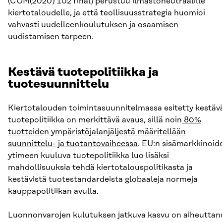
(COM(2020) 102 final) perustuu ilmastoneutraalille
kiertotaloudelle, ja että teollisuusstrategia huomioi
vahvasti uudelleenkoulutuksen ja osaamisen
uudistamisen tarpeen.
Kestävä tuotepolitiikka ja
tuotesuunnittelu
Kiertotalouden toimintasuunnitelmassa esitetty kestäv
tuotepolitiikka on merkittävä avaus, sillä noin
80%
tuotteiden ympäristöjalanjäljestä määritellään
suunnittelu- ja tuotantovaiheessa
. EU:n sisämarkkinoid
ytimeen kuuluva tuotepolitiikka luo lisäksi
mahdollisuuksia tehdä kiertotalouspolitikasta ja
kestävistä tuotestandardeista globaaleja normeja
kauppapolitiikan avulla.
Luonnonvarojen kulutuksen jatkuva kasvu on aiheuttan