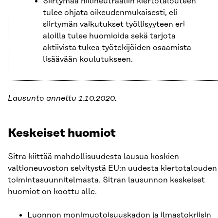
Siirtymää hiilineutraaliin kiertotalouteen
tulee ohjata oikeudenmukaisesti, eli
siirtymän vaikutukset työllisyyteen eri
aloilla tulee huomioida sekä tarjota
aktiivista tukea työtekijöiden osaamista
lisäävään koulutukseen.
Lausunto annettu 1.10.2020.
Keskeiset huomiot
Sitra kiittää mahdollisuudesta lausua koskien
valtioneuvoston selvitystä EU:n uudesta kiertotalouden
toimintasuunnitelmasta. Sitran lausunnon keskeiset
huomiot on koottu alle.
Luonnon monimuotoisuuskadon ja ilmastokriisin