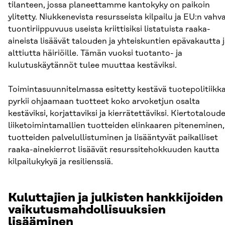
tilanteen, jossa planeettamme kantokyky on paikoin
ylitetty. Niukkenevista resursseista kilpailu ja EU:n vahv
tuontiriippuvuus useista kriittisiksi listatuista raaka-
aineista lisäävät talouden ja yhteiskuntien epävakautta 
alttiutta häiriöille. Tämän vuoksi tuotanto- ja
kulutuskäytännöt tulee muuttaa kestäviksi.
Toimintasuunnitelmassa esitetty kestävä tuotepolitiikk
pyrkii ohjaamaan tuotteet koko arvoketjun osalta
kestäviksi, korjattaviksi ja kierrätettäviksi. Kiertotaloud
liiketoimintamallien tuotteiden elinkaaren piteneminen,
tuotteiden palvelullistuminen ja lisääntyvät paikalliset
raaka-ainekierrot lisäävät resurssitehokkuuden kautta
kilpailukykyä ja resilienssiä.
Kuluttajien ja julkisten hankkijoiden
vaikutusmahdollisuuksien
lisääminen