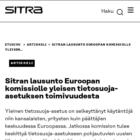
Siirry
Valik
Haku
suoraan
Sitra
sisältöön
↓
ETUSIVU
ARTIKKELI
SITRAN LAUSUNTO EUROOPAN KOMISSIOLLE
YLEISEN…
ARTIKKELI
Sitran lausunto Euroopan
komissiolle yleisen tietosuoja-
asetuksen toimivuudesta
Yleinen tietosuoja-asetus on selkeyttänyt käytäntöjä
niin kansalaisten, yritysten kuin päättäjien
keskuudessa Euroopassa. Jatkossa komission tulee
keskittyä tietosuoja-asetukseen pohjautuvien uusien