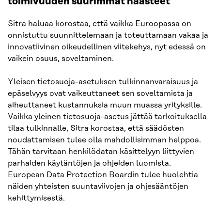
toimivuuden suurimmat haasteet
Sitra haluaa korostaa, että vaikka Euroopassa on
onnistuttu suunnittelemaan ja toteuttamaan vakaa ja
innovatiivinen oikeudellinen viitekehys, nyt edessä on
vaikein osuus, soveltaminen.
Yleisen tietosuoja-asetuksen tulkinnanvaraisuus ja
epäselvyys ovat vaikeuttaneet sen soveltamista ja
aiheuttaneet kustannuksia muun muassa yrityksille.
Vaikka yleinen tietosuoja-asetus jättää tarkoituksella
tilaa tulkinnalle, Sitra korostaa, että säädösten
noudattamisen tulee olla mahdollisimman helppoa.
Tähän tarvitaan henkilödatan käsittelyyn liittyvien
parhaiden käytäntöjen ja ohjeiden luomista.
European Data Protection Boardin tulee huolehtia
näiden yhteisten suuntaviivojen ja ohjesääntöjen
kehittymisestä.