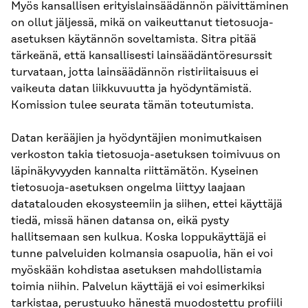
Myös kansallisen erityislainsäädännön päivittäminen
on ollut jäljessä, mikä on vaikeuttanut tietosuoja-
asetuksen käytännön soveltamista. Sitra pitää
tärkeänä, että kansallisesti lainsäädäntöresurssit
turvataan, jotta lainsäädännön ristiriitaisuus ei
vaikeuta datan liikkuvuutta ja hyödyntämistä.
Komission tulee seurata tämän toteutumista.
Datan kerääjien ja hyödyntäjien monimutkaisen
verkoston takia tietosuoja-asetuksen toimivuus on
läpinäkyvyyden kannalta riittämätön. Kyseinen
tietosuoja-asetuksen ongelma liittyy laajaan
datatalouden ekosysteemiin ja siihen, ettei käyttäjä
tiedä, missä hänen datansa on, eikä pysty
hallitsemaan sen kulkua. Koska loppukäyttäjä ei
tunne palveluiden kolmansia osapuolia, hän ei voi
myöskään kohdistaa asetuksen mahdollistamia
toimia niihin. Palvelun käyttäjä ei voi esimerkiksi
tarkistaa, perustuuko hänestä muodostettu profiili