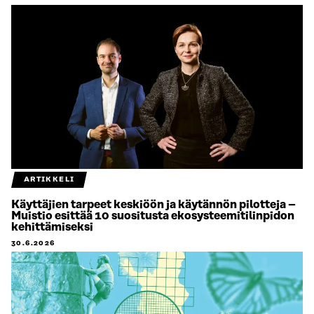
ARTIKKELI
Käyttäjien tarpeet keskiöön ja käytännön pilotteja –
Muistio esittää 10 suositusta ekosysteemitilinpidon
kehittämiseksi
30.6.2026