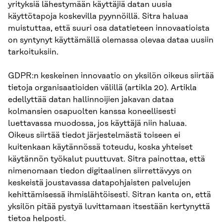
yrityksiä lähestymään käyttäjiä datan uusia
käyttötapoja koskevilla pyynnöillä. Sitra haluaa
muistuttaa, että suuri osa datatieteen innovaatioista
on syntynyt käyttämällä olemassa olevaa dataa uusiin
tarkoituksiin.
GDPR:n keskeinen innovaatio on yksilön oikeus siirtää
tietoja organisaatioiden välillä (artikla 20). Artikla
edellyttää datan hallinnoijien jakavan dataa
kolmansien osapuolten kanssa koneellisesti
luettavassa muodossa, jos käyttäjä niin haluaa.
Oikeus siirtää tiedot järjestelmästä toiseen ei
kuitenkaan käytännössä toteudu, koska yhteiset
käytännön työkalut puuttuvat. Sitra painottaa, että
nimenomaan tiedon digitaalinen siirrettävyys on
keskeistä joustavassa datapohjaisten palvelujen
kehittämisessä ihmislähtöisesti. Sitran kanta on, että
yksilön pitää pystyä luvittamaan itsestään kertynyttä
tietoa helposti.