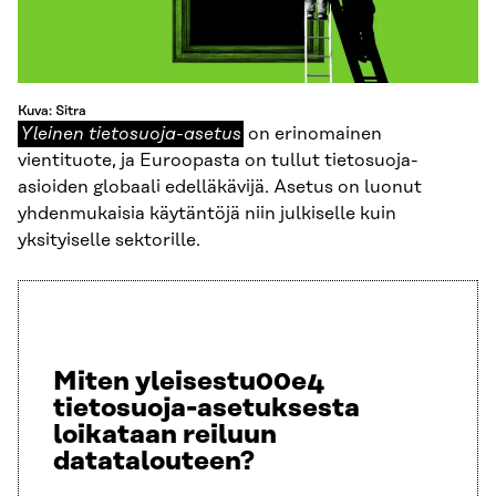
Kuva: Sitra
Yleinen
Yleinen tietosuoja-asetus
on erinomainen
tietosuoja-
vientituote, ja Euroopasta on tullut tietosuoja-
asetus
asioiden globaali edelläkävijä. Asetus on luonut
yhdenmukaisia käytäntöjä niin julkiselle kuin
yksityiselle sektorille.
Miten yleisestu00e4
tietosuoja-asetuksesta
loikataan reiluun
datatalouteen?