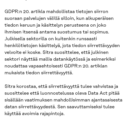
GDPR:n 20. artikla mahdollistaa tietojen siirron
suoraan palvelujen välillä silloin, kun alkuperäisen
tiedon keruun ja käsittelyn perusteena on joko
ihmisen itsensä antama suostumus tai sopimus.
Julkisella sektorilla on kuitenkin runsaasti
henkilötietojen käsittelyä, jota tiedon siirrettävyyden
velvoite ei koske. Sitra suosittelee, että julkinen
sektori näyttää mallia datankäytössä ja esimerkiksi
noudattaa vapaaehtoisesti GDPR:n 20. artiklan
mukaista tiedon siirrettävyyttä.
Sitra korostaa, että siirrettävyyttä tulee vahvistaa ja
suosittelee että luonnostelussa oleva Data Act pitää
sisällään vaatimuksen mahdollisimman ajantasaisesta
datan siirrettävyydestä. Sen saavuttamiseksi tulee
käyttää avoimia rajapintoja.