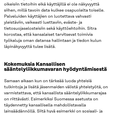
oikeisiin tietoihin eikä käyttäjillä ei ole näkyvyyttä
siihen, millä tavoin data kulkee osapuolelta toiselle.
Palveluiden käyttäjien on luotettava vahvasti
yleistäviin, vaikeasti luettaviin, eväste- ja
tietosuojaselosteisiin sekä käyttöehtoihin. Sitra
korostaa, että kansalaiset tarvitsevat toimivia
työkaluja oman datansa hallintaan ja tiedon kulun
läpinäkyvyyttä tulee lisätä.
Kokemuksia Kansallisen
sääntelyliikkumavaran hyödyntämisestä
Samaan aikaan kun on tärkeää luoda yhteisiä
tulkintoja ja lisätä jäsenmaiden välistä yhteistyötä, on
varmistettava, että kansallista sääntelyliikkumarajaa
on riittävästi. Esimerkiksi Suomessa asetusta on
täydennetty kansallisella mahdollistavalla
lainsäädännöllä. Siitä hyvä esimerkki on sosiaali- ja