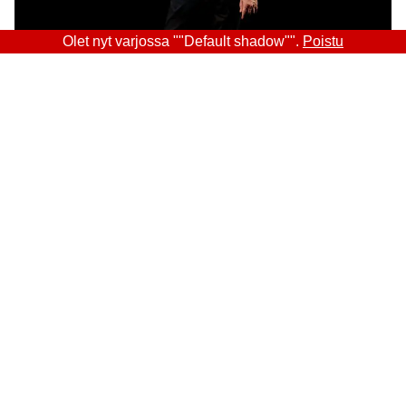
Olet nyt varjossa ""Default shadow"".
Poistu
Sitra
OSOITE
Itämerenkatu 11-13, PL 160,
00181 Helsinki
Saapumisohjeet
Y-TUNNUS
0202132-3
PUHELIN
+358 294 618 991
SÄHKÖPOSTI