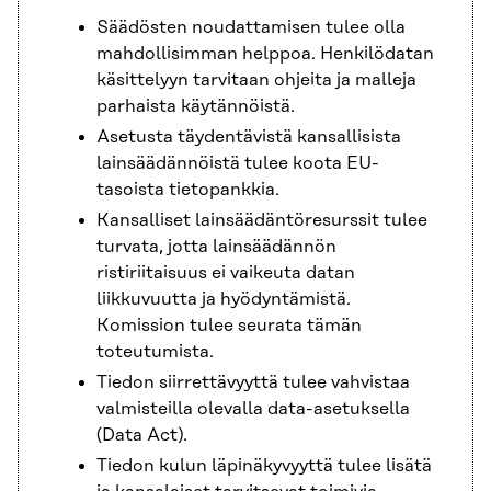
Säädösten noudattamisen tulee olla
mahdollisimman helppoa. Henkilödatan
käsittelyyn tarvitaan ohjeita ja malleja
parhaista käytännöistä.
Asetusta täydentävistä kansallisista
lainsäädännöistä tulee koota EU-
tasoista tietopankkia.
Kansalliset lainsäädäntöresurssit tulee
turvata, jotta lainsäädännön
ristiriitaisuus ei vaikeuta datan
liikkuvuutta ja hyödyntämistä.
Komission tulee seurata tämän
toteutumista.
Tiedon siirrettävyyttä tulee vahvistaa
valmisteilla olevalla data-asetuksella
(Data Act).
Tiedon kulun läpinäkyvyyttä tulee lisätä