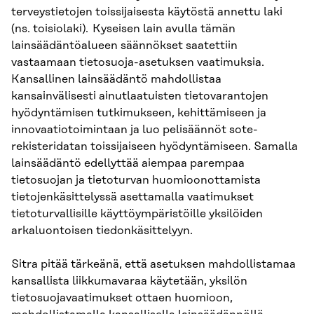
terveystietojen toissijaisesta käytöstä annettu laki
(ns. toisiolaki). Kyseisen lain avulla tämän
lainsäädäntöalueen säännökset saatettiin
vastaamaan tietosuoja-asetuksen vaatimuksia.
Kansallinen lainsäädäntö mahdollistaa
kansainvälisesti ainutlaatuisten tietovarantojen
hyödyntämisen tutkimukseen, kehittämiseen ja
innovaatiotoimintaan ja luo pelisäännöt sote-
rekisteridatan toissijaiseen hyödyntämiseen. Samalla
lainsäädäntö edellyttää aiempaa parempaa
tietosuojan ja tietoturvan huomioonottamista
tietojenkäsittelyssä asettamalla vaatimukset
tietoturvallisille käyttöympäristöille yksilöiden
arkaluontoisen tiedonkäsittelyyn.
Sitra pitää tärkeänä, että asetuksen mahdollistamaa
kansallista liikkumavaraa käytetään, yksilön
tietosuojavaatimukset ottaen huomioon,