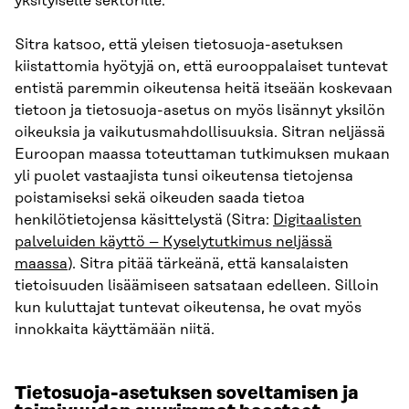
yksityiselle sektorille.
Sitra katsoo, että yleisen tietosuoja-asetuksen
kiistattomia hyötyjä on, että eurooppalaiset tuntevat
entistä paremmin oikeutensa heitä itseään koskevaan
tietoon ja tietosuoja-asetus on myös lisännyt yksilön
oikeuksia ja vaikutusmahdollisuuksia. Sitran neljässä
Euroopan maassa toteuttaman tutkimuksen mukaan
yli puolet vastaajista tunsi oikeutensa tietojensa
poistamiseksi sekä oikeuden saada tietoa
henkilötietojensa käsittelystä (Sitra:
Digitaalisten
palveluiden käyttö – Kyselytutkimus neljässä
maassa
). Sitra pitää tärkeänä, että kansalaisten
tietoisuuden lisäämiseen satsataan edelleen. Silloin
kun kuluttajat tuntevat oikeutensa, he ovat myös
innokkaita käyttämään niitä.
Tietosuoja-asetuksen soveltamisen ja