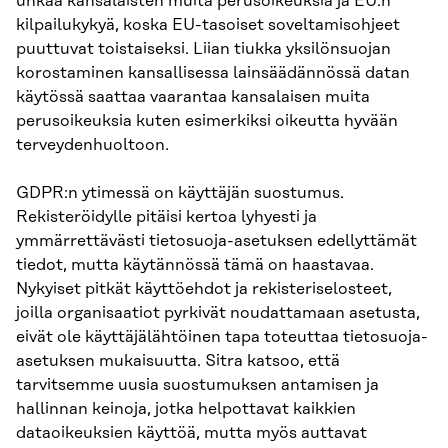
uhkaa kansalaisten muita perusoikeuksia ja EU:n
kilpailukykyä, koska EU-tasoiset soveltamisohjeet
puuttuvat toistaiseksi. Liian tiukka yksilönsuojan
korostaminen kansallisessa lainsäädännössä datan
käytössä saattaa vaarantaa kansalaisen muita
perusoikeuksia kuten esimerkiksi oikeutta hyvään
terveydenhuoltoon.
GDPR:n ytimessä on käyttäjän suostumus.
Rekisteröidylle pitäisi kertoa lyhyesti ja
ymmärrettävästi tietosuoja-asetuksen edellyttämät
tiedot, mutta käytännössä tämä on haastavaa.
Nykyiset pitkät käyttöehdot ja rekisteriselosteet,
joilla organisaatiot pyrkivät noudattamaan asetusta,
eivät ole käyttäjälähtöinen tapa toteuttaa tietosuoja-
asetuksen mukaisuutta. Sitra katsoo, että
tarvitsemme uusia suostumuksen antamisen ja
hallinnan keinoja, jotka helpottavat kaikkien
dataoikeuksien käyttöä, mutta myös auttavat