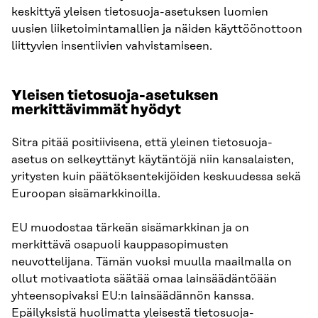
keskittyä yleisen tietosuoja-asetuksen luomien
uusien liiketoimintamallien ja näiden käyttöönottoon
liittyvien insentiivien vahvistamiseen.
Yleisen tietosuoja-asetuksen
merkittävimmät hyödyt
Sitra pitää positiivisena, että yleinen tietosuoja-
asetus on selkeyttänyt käytäntöjä niin kansalaisten,
yritysten kuin päätöksentekijöiden keskuudessa sekä
Euroopan sisämarkkinoilla.
EU muodostaa tärkeän sisämarkkinan ja on
merkittävä osapuoli kauppasopimusten
neuvottelijana. Tämän vuoksi muulla maailmalla on
ollut motivaatiota säätää omaa lainsäädäntöään
yhteensopivaksi EU:n lainsäädännön kanssa.
Epäilyksistä huolimatta yleisestä tietosuoja-