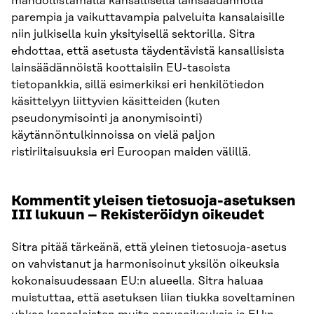
mahdollistamalla kansallisella lainsäädännöllä
parempia ja vaikuttavampia palveluita kansalaisille
niin julkisella kuin yksityisellä sektorilla. Sitra
ehdottaa, että asetusta täydentävistä kansallisista
lainsäädännöistä koottaisiin EU-tasoista
tietopankkia, sillä esimerkiksi eri henkilötiedon
käsittelyyn liittyvien käsitteiden (kuten
pseudonymisointi ja anonymisointi)
käytännöntulkinnoissa on vielä paljon
ristiriitaisuuksia eri Euroopan maiden välillä.
Kommentit yleisen tietosuoja-asetuksen
III lukuun – Rekisteröidyn oikeudet
Sitra pitää tärkeänä, että yleinen tietosuoja-asetus
on vahvistanut ja harmonisoinut yksilön oikeuksia
kokonaisuudessaan EU:n alueella. Sitra haluaa
muistuttaa, että asetuksen liian tiukka soveltaminen