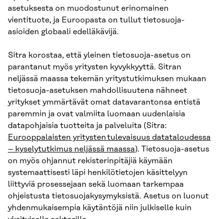
asetuksesta on muodostunut erinomainen
vientituote, ja Euroopasta on tullut tietosuoja-
asioiden globaali edelläkävijä.
Sitra korostaa, että yleinen tietosuoja-asetus on
parantanut myös yritysten kyvykkyyttä. Sitran
neljässä maassa tekemän yritystutkimuksen mukaan
tietosuoja-asetuksen mahdollisuutena nähneet
yritykset ymmärtävät omat datavarantonsa entistä
paremmin ja ovat valmiita luomaan uudenlaisia
datapohjaisia tuotteita ja palveluita (Sitra:
Eurooppalaisten yritysten tulevaisuus datataloudessa
– kyselytutkimus neljässä maassa
). Tietosuoja-asetus
on myös ohjannut rekisterinpitäjiä käymään
systemaattisesti läpi henkilötietojen käsittelyyn
liittyviä prosessejaan sekä luomaan tarkempaa
ohjeistusta tietosuojakysymyksistä. Asetus on luonut
yhdenmukaisempia käytäntöjä niin julkiselle kuin