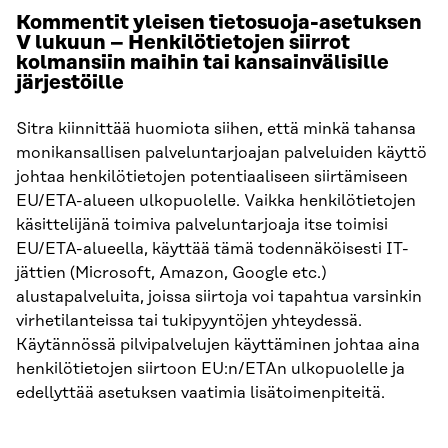
Kommentit yleisen tietosuoja-asetuksen
V lukuun – Henkilötietojen siirrot
kolmansiin maihin tai kansainvälisille
järjestöille
Sitra kiinnittää huomiota siihen, että minkä tahansa
monikansallisen palveluntarjoajan palveluiden käyttö
johtaa henkilötietojen potentiaaliseen siirtämiseen
EU/ETA-alueen ulkopuolelle. Vaikka henkilötietojen
käsittelijänä toimiva palveluntarjoaja itse toimisi
EU/ETA-alueella, käyttää tämä todennäköisesti IT-
jättien (Microsoft, Amazon, Google etc.)
alustapalveluita, joissa siirtoja voi tapahtua varsinkin
virhetilanteissa tai tukipyyntöjen yhteydessä.
Käytännössä pilvipalvelujen käyttäminen johtaa aina
henkilötietojen siirtoon EU:n/ETAn ulkopuolelle ja
edellyttää asetuksen vaatimia lisätoimenpiteitä.