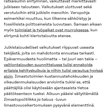
ratkaisuihin siirtyminen, vaikuttavat merkittävästi
julkiseen talouteen. Vaikutukset ulottuvat sekä
verotuloihin että julkisiin menoihin. Veropohja
esimerkiksi muuttuu, kun liikenne sähköistyy ja
fossiilisista polttoaineista luovutaan. Samaan aikaan
myös
toimialat ja työpaikat ovat murroksessa
, kun
siirtymä kohti kiertotaloutta etenee.
Julkistaloudelliset vaikutukset riippuvat useasta
tekijästä, joita on mahdotonta ennustaa tarkasti.
Epävarmuudesta huolimatta – tai juuri sen takia –
valtiontalouden suunnittelussa tulisi ennakoida
erilaisia kehityskulkuja ja niihin tulisi varautua hyvissä
ajoin
. Ilmastotoimien kustannustehokkuuden ja
oikeudenmukaisuuden arviointia tukisi se, että
päättäjillä olisi käytössään ajantasaista tietoa
päätöksenteon tueksi. Alkuun pääsisi säilyttämällä
Ilmastopolitiikka ja talous
-luvun
ilmastovuosikertomuksen pysyvänä elementtinä.