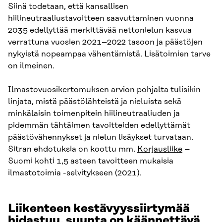
Siinä todetaan, että kansallisen
hiilineutraaliustavoitteen saavuttaminen vuonna
2035 edellyttää merkittävää nettonielun kasvua
verrattuna vuosien 2021–2022 tasoon ja päästöjen
nykyistä nopeampaa vähentämistä. Lisätoimien tarve
on ilmeinen.
Ilmastovuosikertomuksen arvion pohjalta tulisikin
linjata, mistä päästölähteistä ja nieluista sekä
minkälaisin toimenpitein hiilineutraaliuden ja
pidemmän tähtäimen tavoitteiden edellyttämät
päästövähennykset ja nielun lisäykset turvataan.
Sitran ehdotuksia on koottu mm.
Korjausliike
–
Suomi kohti 1,5 asteen tavoitteen mukaisia
ilmastotoimia -selvitykseen (2021).
Liikenteen kestävyyssiirtymää
hidastuu, suunta on käännettävä