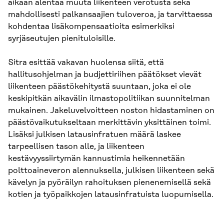
aikaan alentaa muuta liikenteen verotusta sekä
mahdollisesti palkansaajien tuloveroa, ja tarvittaessa
kohdentaa lisäkompensaatioita esimerkiksi
syrjäseutujen pienituloisille.
Sitra esittää vakavan huolensa siitä, että
hallitusohjelman ja budjettiriihen päätökset vievät
liikenteen päästökehitystä suuntaan, joka ei ole
keskipitkän aikavälin ilmastopolitiikan suunnitelman
mukainen. Jakeluvelvoitteen noston hidastaminen on
päästövaikutukseltaan merkittävin yksittäinen toimi.
Lisäksi julkisen latausinfratuen määrä laskee
tarpeellisen tason alle, ja liikenteen
kestävyyssiirtymän kannustimia heikennetään
polttoaineveron alennuksella, julkisen liikenteen sekä
kävelyn ja pyöräilyn rahoituksen pienenemisellä sekä
kotien ja työpaikkojen latausinfratuista luopumisella.