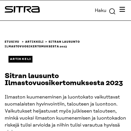
Siirry
Valik
Haku
suoraan
Sitra
sisältöön
↓
ETUSIVU
ARTIKKELI
SITRAN LAUSUNTO
ILMASTOVUOSIKERTOMUKSESTA 2023
ARTIKKELI
Sitran lausunto
Ilmastovuosikertomuksesta 2023
Ilmaston kuumeneminen ja luontokato vaikuttavat
suomalaisten hyvinvointiin, talouteen ja luontoon.
Vaikutukset heijastuvat myös julkiseen talouteen,
minkä vuoksi ilmaston kuumenemisen ja luontokadon
riskejä tulisi arvioida ja niihin tulisi varautua hyvissä