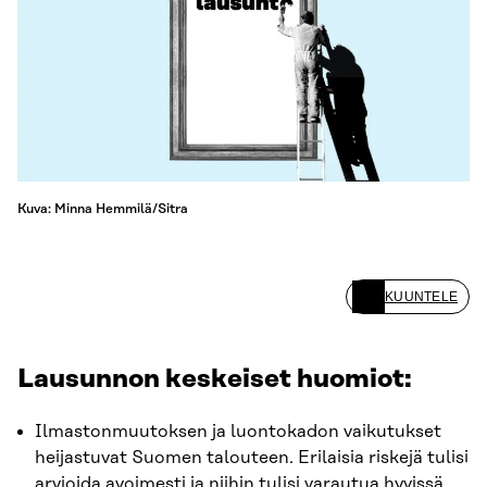
Kuva: Minna Hemmilä/Sitra
KUUNTELE
Lausunnon keskeiset huomiot:
Ilmastonmuutoksen ja luontokadon vaikutukset
heijastuvat Suomen talouteen. Erilaisia riskejä tulisi
arvioida avoimesti ja niihin tulisi varautua hyvissä