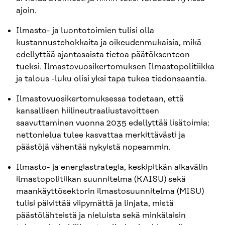
ajoin.
Ilmasto- ja luontotoimien tulisi olla
kustannustehokkaita ja oikeudenmukaisia, mikä
edellyttää ajantasaista tietoa päätöksenteon
tueksi. Ilmastovuosikertomuksen Ilmastopolitiikka
ja talous -luku olisi yksi tapa tukea tiedonsaantia.
Ilmastovuosikertomuksessa todetaan, että
kansallisen hiilineutraaliustavoitteen
saavuttaminen vuonna 2035 edellyttää lisätoimia:
nettonielua tulee kasvattaa merkittävästi ja
päästöjä vähentää nykyistä nopeammin.
Ilmasto- ja energiastrategia, keskipitkän aikavälin
ilmastopolitiikan suunnitelma (KAISU) sekä
maankäyttösektorin ilmastosuunnitelma (MISU)
tulisi päivittää viipymättä ja linjata, mistä
päästölähteistä ja nieluista sekä minkälaisin