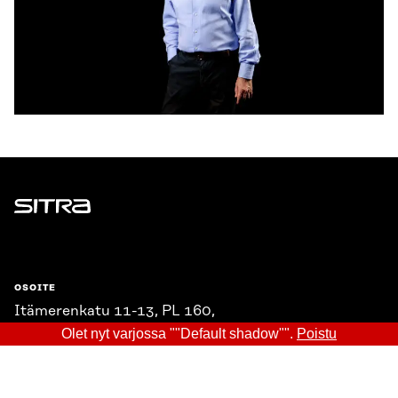
Sitra
OSOITE
Itämerenkatu 11-13, PL 160,
00181 Helsinki
Olet nyt varjossa ""Default shadow"".
Poistu
Saapumisohjeet
Y-TUNNUS
0202132-3