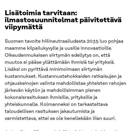
Lisätoimia tarvitaan:
ilmastosuunnitelmat päivitettävä
viipymättä
Suomen tavoite hiilineutraaliudesta 2035 luo pohjaa
maamme kilpailukyvylle ja uusille innovaatioille.
Oikeudenmukaisen siirtymän edellytys on, että
muutos ei pääse yllättämään ihmisiä tai yrityksiä.
Lisäksi on pyrittävä minimoimaan siirtymän
kustannukset. Kustannustehokkaiden ratkaisujen ja
ohjauskeinojen valinta mahdollistaa yhteisten rahojen
järkevän käytön ja mahdollisimman pienen
kokonaisrasituksen ihmisille, yrityksille ja
yhteiskunnalle. Kolmanneksi on tarkasteltava
taloudellisen rasituksen jakautumista ja
varmistettava, ettei se ole kenellekään liian suuri.