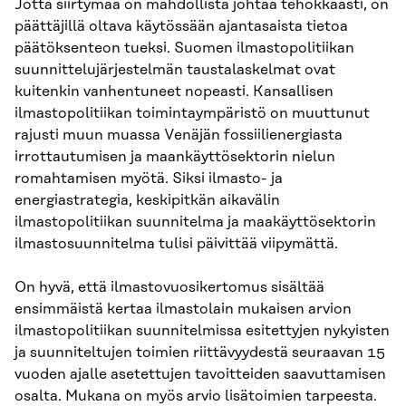
Jotta siirtymää on mahdollista johtaa tehokkaasti, on
päättäjillä oltava käytössään ajantasaista tietoa
päätöksenteon tueksi. Suomen ilmastopolitiikan
suunnittelujärjestelmän taustalaskelmat ovat
kuitenkin vanhentuneet nopeasti. Kansallisen
ilmastopolitiikan toimintaympäristö on muuttunut
rajusti muun muassa Venäjän fossiilienergiasta
irrottautumisen ja maankäyttösektorin nielun
romahtamisen myötä. Siksi ilmasto- ja
energiastrategia, keskipitkän aikavälin
ilmastopolitiikan suunnitelma ja maakäyttösektorin
ilmastosuunnitelma tulisi päivittää viipymättä.
On hyvä, että ilmastovuosikertomus sisältää
ensimmäistä kertaa ilmastolain mukaisen arvion
ilmastopolitiikan suunnitelmissa esitettyjen nykyisten
ja suunniteltujen toimien riittävyydestä seuraavan 15
vuoden ajalle asetettujen tavoitteiden saavuttamisen
osalta. Mukana on myös arvio lisätoimien tarpeesta.