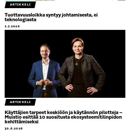
ARTIKKELI
Tuottavuusloikka syntyy johtamisesta, ei
teknologiasta
1.7.2026
ARTIKKELI
Käyttäjien tarpeet keskiöön ja käytännön pilotteja –
Muistio esittää 10 suositusta ekosysteemitilinpidon
kehittämiseksi
30.6.2026