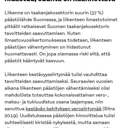
Liikenne on taakanjakosektorin suurin (37 %)
päästölähde Suomessa, ja liikenteen ilmastotoimet
pitkälti ratkaisevat Suomen taakanjakosektorin
tavoitteiden saavuttamisen. Kuten
ilmastovuosikertomuksessa todetaan, liikenteen
päästöjen vähentyminen on hidastunut
huomattavasti. On jopa olemassa riski siitä, että
päästöt kääntyvät kasvuun.
Liikenteen kestävyyssiirtymää tulisi vauhdittaa
tavoitteiden saavuttamiseksi. Seuraavien vuosien
aikana liikenteen päästöjen vähentämiseksi olisi
mahdollista toteuttaa kokonaisvaltainen vero-,
maksu- ja tukiuudistus osana laajempaa, niin
sanottua
kestävän kehityksen verosiirtymää
(Sitra
2019). Uudistuksessa päästöjen hinnoittelua tulisi
suhteellisesti kiristää nykyisestä, mutta samaan