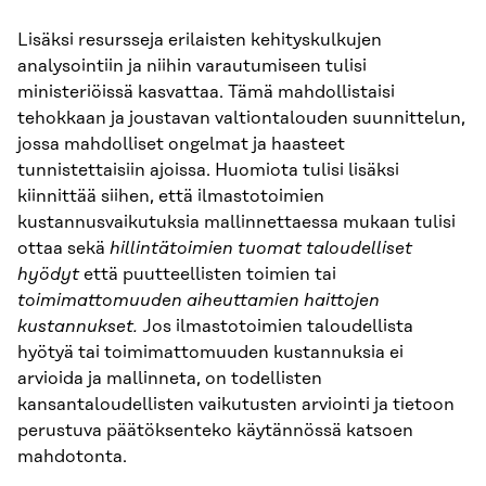
Lisäksi resursseja erilaisten kehityskulkujen
analysointiin ja niihin varautumiseen tulisi
ministeriöissä kasvattaa. Tämä mahdollistaisi
tehokkaan ja joustavan valtiontalouden suunnittelun,
jossa mahdolliset ongelmat ja haasteet
tunnistettaisiin ajoissa. Huomiota tulisi lisäksi
kiinnittää siihen, että ilmastotoimien
kustannusvaikutuksia mallinnettaessa mukaan tulisi
ottaa sekä
hillintätoimien
tuomat
taloudelliset
hyödyt
että puutteellisten toimien tai
toimimattomuuden aiheuttamien
haittojen
kustannukset.
Jos ilmastotoimien taloudellista
hyötyä tai toimimattomuuden kustannuksia ei
arvioida ja mallinneta, on todellisten
kansantaloudellisten vaikutusten arviointi ja tietoon
perustuva päätöksenteko käytännössä katsoen
mahdotonta.