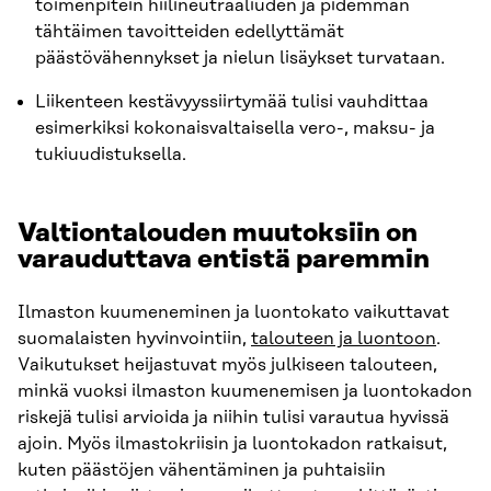
toimenpitein hiilineutraaliuden ja pidemmän
tähtäimen tavoitteiden edellyttämät
päästövähennykset ja nielun lisäykset turvataan.
Liikenteen kestävyyssiirtymää tulisi vauhdittaa
esimerkiksi kokonaisvaltaisella vero-, maksu- ja
tukiuudistuksella.
Valtiontalouden muutoksiin on
varauduttava entistä paremmin
Ilmaston kuumeneminen ja luontokato vaikuttavat
suomalaisten hyvinvointiin,
talouteen ja luontoon
.
Vaikutukset heijastuvat myös julkiseen talouteen,
minkä vuoksi ilmaston kuumenemisen ja luontokadon
riskejä tulisi arvioida ja niihin tulisi varautua hyvissä
ajoin. Myös ilmastokriisin ja luontokadon ratkaisut,
kuten päästöjen vähentäminen ja puhtaisiin