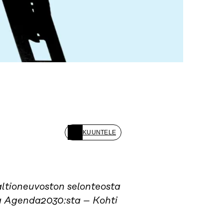
KUUNTELE
ltioneuvoston selonteosta
a Agenda2030:sta – Kohti