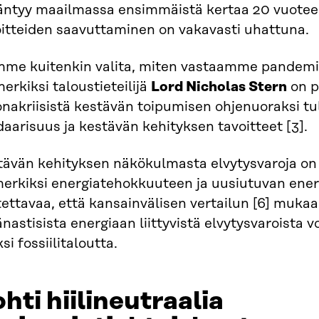
ääntyy maailmassa ensimmäistä kertaa 20 vuotee
oitteiden saavuttaminen on vakavasti uhattuna.
mme kuitenkin valita, miten vastaamme pandemia
erkiksi taloustieteilijä
Lord Nicholas Stern
on p
nakriisistä kestävän toipumisen ohjenuoraksi tul
daarisuus ja kestävän kehityksen tavoitteet [3].
tävän kehityksen näkökulmasta elvytysvaroja on 
merkiksi energiatehokkuuteen ja uusiutuvan ener
tettavaa, että kansainvälisen vertailun [6] muka
nastisista energiaan liittyvistä elvytysvaroista v
si fossiilitaloutta.
hti hiilineutraalia