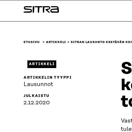
Siirry
Sitra
suoraan
sisältöön
↓
ETUSIVU
ARTIKKELI
SITRAN LAUSUNTO KESTÄVÄN KE
S
ARTIKKELI
ARTIKKELIN TYYPPI
k
Lausunnot
t
JULKAISTU
2.12.2020
Vas
tul