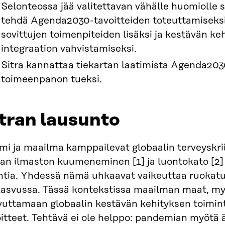
Selonteossa jää valitettavan vähälle huomiolle s
tehdä Agenda2030-tavoitteiden toteuttamiseksi
sovittujen toimenpiteiden lisäksi ja kestävän ke
integraation vahvistamiseksi.
Sitra kannattaa tiekartan laatimista Agenda203
toimeenpanon tueksi.
tran lausunto
mi ja maailma kamppailevat globaalin terveyskri
aan ilmaston kuumeneminen [1] ja luontokato [2]
htia. Yhdessä nämä uhkaavat vaikeuttaa ruokatur
kasvussa. Tässä kontekstissa maailman maat, my
vuttamaan globaalin kestävän kehityksen toimi
oitteet. Tehtävä ei ole helppo: pandemian myötä