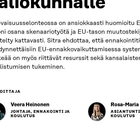
aliokunnalle
evaisuusselonteossa on ansiokkaasti huomioitu 
oni osana skenaariotyötä ja EU-tason muutosteki
telty kattavasti. Sitra ehdottaa, että ennakointit
dynnettäisiin EU-ennakkovaikuttamisessa system
eää on myös riittävät resurssit sekä kansalaiste
llistumisen tukeminen.
OITTAJA
Veera Heinonen
Rosa-Maria
JOHTAJA, ENNAKOINTI JA
ASIANTUNTI
KOULUTUS
KOULUTUS