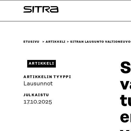
Siirry
Sitra
suoraan
sisältöön
↓
ETUSIVU
ARTIKKELI
SITRAN LAUSUNTO VALTIONEUV
S
ARTIKKELI
ARTIKKELIN TYYPPI
v
Lausunnot
t
JULKAISTU
17.10.2025
e