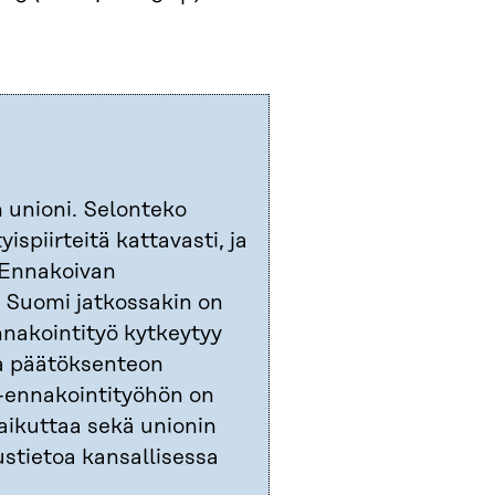
 unioni. Selonteko
ispiirteitä kattavasti, ja
. Ennakoivan
 Suomi jatkossakin on
nnakointityö kytkeytyy
ja päätöksenteon
U-ennakointityöhön on
aikuttaa sekä unionin
stietoa kansallisessa