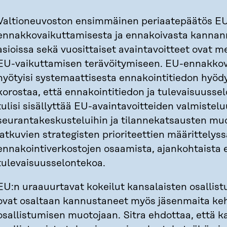
Valtioneuvoston ensimmäinen periaatepäätös E
ennakkovaikuttamisesta ja ennakoivasta kanna
asioissa sekä vuosittaiset avaintavoitteet ovat m
EU-vaikuttamisen terävöitymiseen. EU-ennakkov
hyötyisi systemaattisesta ennakointitiedon hyöd
korostaa, että ennakointitiedon ja tulevaisuuss
tulisi sisällyttää EU-avaintavoitteiden valmistelu
seurantakeskusteluihin ja tilannekatsausten m
jatkuvien strategisten prioriteettien määrittelyss
ennakointiverkostojen osaamista, ajankohtaista 
tulevaisuusselontekoa.
EU:n uraauurtavat kokeilut kansalaisten osallis
ovat osaltaan kannustaneet myös jäsenmaita ke
osallistumisen muotojaan. Sitra ehdottaa, että k