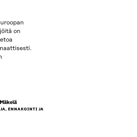
Euroopan
jöitä on
ietoa
aattisesti.
n
 Mäkelä
JA, ENNAKOINTI JA