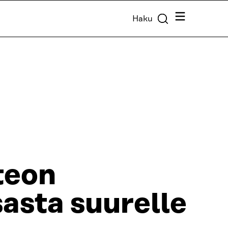
Valikko
Haku
teon
asta suurelle