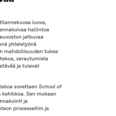
 tilannekuvaa luova,
ennakoivaa hallintoa
neuvoston jatkuvaa
senä yhteistyönä
sen mahdollisuuden tukea
ntekoa, varautumista
estävää ja tulevat
tekoa soveltaen
School of
in kehikkoa. Sen mukaan
nnakointi ja
teon prosesseihin ja