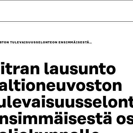
OSTON TULEVAISUUSSELONTEON ENSIMMÄISESTÄ…
itran lausunto
altioneuvoston
ulevaisuusselon
nsimmäisestä os