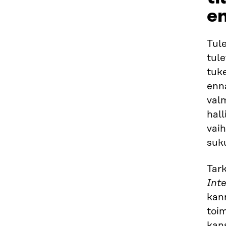
e
Tule
tul
tuk
enna
val
hall
vaih
suku
Tar
Int
kann
toi
kans