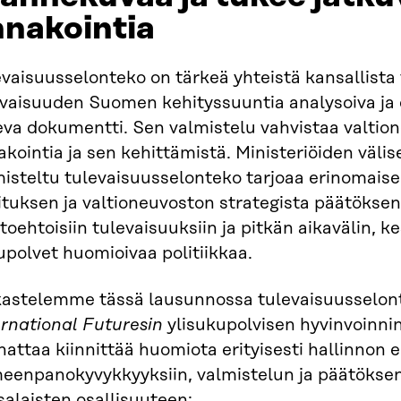
nnakointia
vaisuusselonteko on tärkeä yhteistä kansallista
evaisuuden Suomen kehityssuuntia analysoiva ja 
eva dokumentti. Sen valmistelu vahvistaa valtio
kointia ja sen kehittämistä. Ministeriöiden väli
misteltu tulevaisuusselonteko tarjoaa erinomai
ituksen ja valtioneuvoston strategista päätökse
toehtoisiin tulevaisuuksiin ja pitkän aikavälin, k
polvet huomioivaa politiikkaa.
kastelemme tässä lausunnossa tulevaisuusselon
ernational
Futuresin
ylisukupolvisen hyvinvoinn
attaa kiinnittää huomiota erityisesti hallinnon e
meenpanokyvykkyyksiin, valmistelun ja päätöksen
alaisten osallisuuteen: