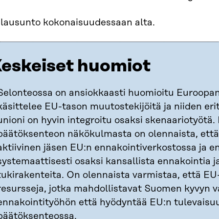
 lausunto kokonaisuudessaan alta.
eskeiset huomiot
Selonteossa on ansiokkaasti huomioitu Euroopan
käsittelee EU-tason muutostekijöitä ja niiden erity
unioni on hyvin integroitu osaksi skenaariotyötä
päätöksenteon näkökulmasta on olennaista, että
aktiivinen jäsen EU:n ennakointiverkostossa ja e
systemaattisesti osaksi kansallista ennakointia 
tukirakenteita. On olennaista varmistaa, että E
resursseja, jotka mahdollistavat Suomen kyvyn v
ennakointityöhön että hyödyntää EU:n tulevaisuu
päätöksenteossa.