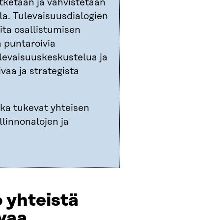
atketaan ja vahvistetaan
la. Tulevaisuusdialogien
ita osallistumisen
a puntaroivia
levaisuuskeskustelua ja
aa ja strategista
otka tukevat yhteisen
linnonalojen ja
 yhteistä
uvaa