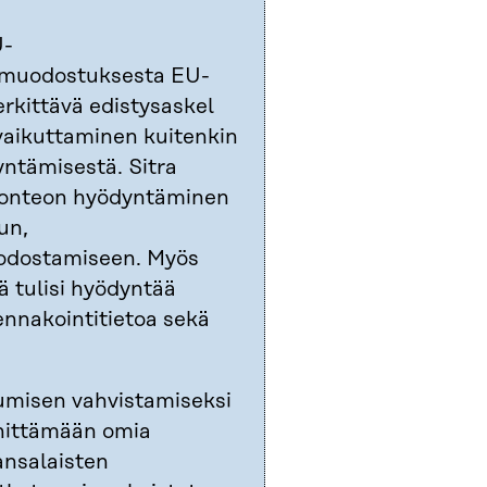
U-
nmuodostuksesta EU-
erkittävä edistysaskel
aikuttaminen kuitenkin
yntämisestä. Sitra
elonteon hyödyntäminen
un,
uodostamiseen. Myös
ä tulisi hyödyntää
ennakointitietoa sekä
tumisen vahvistamiseksi
hittämään omia
ansalaisten