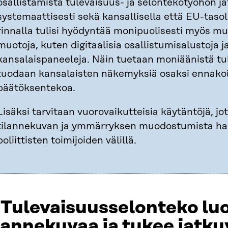
osallistamista tulevaisuus- ja selontekotyöhön j
systemaattisesti sekä kansallisella että EU-tasol
rinnalla tulisi hyödyntää monipuolisesti myös mu
muotoja, kuten digitaalisia osallistumisalustoja j
kansalaispaneeleja. Näin tuetaan moniäänistä tu
tuodaan kansalaisten näkemyksiä osaksi ennakoiv
päätöksentekoa.
Lisäksi tarvitaan vuorovaikutteisia käytäntöjä, j
tilannekuvan ja ymmärryksen muodostumista hal
poliittisten toimijoiden välillä.
.
Tulevaisuusselonteko luo
lannekuvaa ja tukee jatk