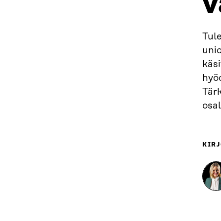
v
Tul
uni
käsi
hyö
Tärk
osa
KIRJ