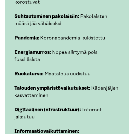
korostuvat
Suhtautuminen pakolaisiin:
Pakolaisten
määrä jää vähäiseksi
Pandemia:
Koronapandemia kukistettu
Energiamurros:
Nopea siirtymä pois
fossiilisista
Ruokaturva:
Maatalous uudistuu
Talouden ympäristövaikutukset:
Kädenjäljen
kasvattaminen
Digitaalinen infrastruktuuri:
Internet
jakautuu
Informaatiovaikuttaminen: