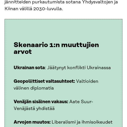
jännitteiden purkautumista sotana Yhdysvaltojen ja
Kiinan välillä 2030-luvulla.
Skenaario 1:n muuttujien
arvot
Ukrainan sota
: Jäätynyt konflikti Ukrainassa
Geopoliittiset valtasuhteet:
Valtioiden
välinen diplomatia
Venäjän sisäinen vakaus:
Aate Suur-
Venäjästä yhdistää
Arvojen muutos:
Liberalismi ja ihmisoikeudet