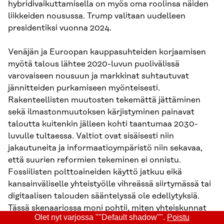
hybridivaikuttamisella on myös oma roolinsa näiden
liikkeiden nousussa. Trump valitaan uudelleen
presidentiksi vuonna 2024.
Venäjän ja Euroopan kauppasuhteiden korjaamisen
myötä talous lähtee 2020-luvun puolivälissä
varovaiseen nousuun ja markkinat suhtautuvat
jännitteiden purkamiseen myönteisesti.
Rakenteellisten muutosten tekemättä jättäminen
sekä ilmastonmuutoksen kärjistyminen painavat
taloutta kuitenkin jälleen kohti taantumaa 2030-
luvulle tultaessa. Valtiot ovat sisäisesti niin
jakautuneita ja informaatioympäristö niin sekavaa,
että suurien reformien tekeminen ei onnistu.
Fossiilisten polttoaineiden käyttö jatkuu eikä
kansainväliselle yhteistyölle vihreässä siirtymässä tai
digitaalisen talouden sääntelyssä ole edellytyksiä.
Tässä skenaariossa moni pohtii, miten yhteiskunnat
Olet nyt varjossa ""Default shadow"".
Poistu
toimivat 2030-luvun muutospaineiden keskellä, kun