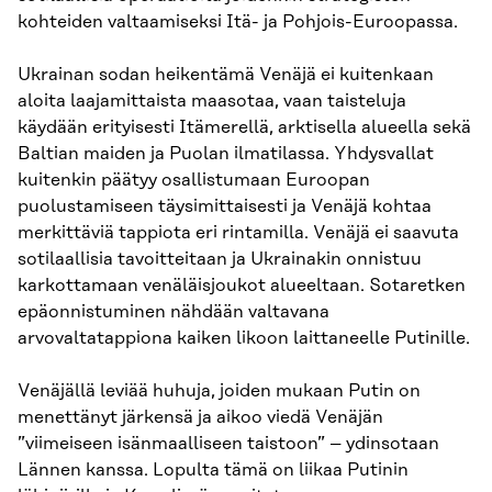
kohteiden valtaamiseksi Itä- ja Pohjois-Euroopassa.
Ukrainan sodan heikentämä Venäjä ei kuitenkaan
aloita laajamittaista maasotaa, vaan taisteluja
käydään erityisesti Itämerellä, arktisella alueella sekä
Baltian maiden ja Puolan ilmatilassa. Yhdysvallat
kuitenkin päätyy osallistumaan Euroopan
puolustamiseen täysimittaisesti ja Venäjä kohtaa
merkittäviä tappiota eri rintamilla. Venäjä ei saavuta
sotilaallisia tavoitteitaan ja Ukrainakin onnistuu
karkottamaan venäläisjoukot alueeltaan. Sotaretken
epäonnistuminen nähdään valtavana
arvovaltatappiona kaiken likoon laittaneelle Putinille.
Venäjällä leviää huhuja, joiden mukaan Putin on
menettänyt järkensä ja aikoo viedä Venäjän
”viimeiseen isänmaalliseen taistoon” – ydinsotaan
Lännen kanssa. Lopulta tämä on liikaa Putinin