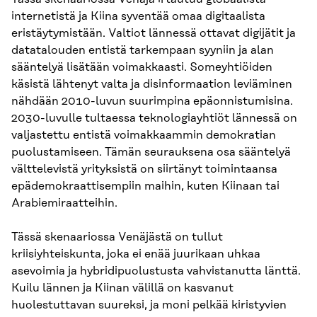
internetistä ja Kiina syventää omaa digitaalista
eristäytymistään. Valtiot lännessä ottavat digijätit ja
datatalouden entistä tarkempaan syyniin ja alan
sääntelyä lisätään voimakkaasti. Someyhtiöiden
käsistä lähtenyt valta ja disinformaation leviäminen
nähdään 2010-luvun suurimpina epäonnistumisina.
2030-luvulle tultaessa teknologiayhtiöt lännessä on
valjastettu entistä voimakkaammin demokratian
puolustamiseen. Tämän seurauksena osa sääntelyä
välttelevistä yrityksistä on siirtänyt toimintaansa
epädemokraattisempiin maihin, kuten Kiinaan tai
Arabiemiraatteihin.
Tässä skenaariossa Venäjästä on tullut
kriisiyhteiskunta, joka ei enää juurikaan uhkaa
asevoimia ja hybridipuolustusta vahvistanutta länttä.
Kuilu lännen ja Kiinan välillä on kasvanut
huolestuttavan suureksi, ja moni pelkää kiristyvien