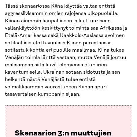
Tässä skenaariossa Kiina käyttää valtaa entistä
aggressiivisemmin omien rajojensa ulkopuolella.
Kiinan aiemmin kaupalliseen ja kulttuuriseen
vallankäyttöön keskittynyt toiminta saa Afrikassa ja
Etelä-Amerikassa sekä Kaakkois-Aasiassa avoimen
sotilaallisia ulottuvuuksia Kiinan perustaessa
sotilastukikohtia eri puolille maailmaa. Kiina tukee
Venäjän toimia länttä vastaan, mutta Venäjä joutuu
maksamaan siitä kuvittelemiensa etupiirien
kaventumisella. Ukrainan sotaan sidotusta ja sen
heikentämästä Venäjästä tulee entistä
voimakkaammin vaurastuneen Kiinan apuri
tasavertaisen kumppanin sijaan.
Skenaarion 3:n muuttujien