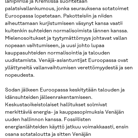
lähipiirille ja Kremlissä suoritetaan
palatsivallankumous, jonka seurauksena sotatoimet
Euroopassa lopetetaan. Pakotteisiin ja niiden
aiheuttamaan kurjistumiseen väsynyt kansa vaatii
kuitenkin suhteiden normalisoimista lännen kanssa.
Mielenosoitukset ja tyytymättömyys johtavat vallan
nopeaan vaihtumiseen, ja uusi johto lupaa
kauppasuhteiden normalisointia ja talouden
uudistamista. Venäjä-asiantuntijat Euroopassa ovat
yllättyneitä vallanvaihtumisen verettömyydestä ja sen
nopeudesta.
Sodan jälkeen Euroopassa keskitytään talouden ja
idänsuhteiden jälleenrakentamiseen.
Keskustaoikeistolaiset hallitukset solmivat
merkittäviä energia- ja kauppasopimuksia Venäjän
uuden hallinnon kanssa. Fossiilisten
energianlähteiden käyttö jatkuu voimakkaasti, ensin
osana sotataloutta ja sitten Venäjän