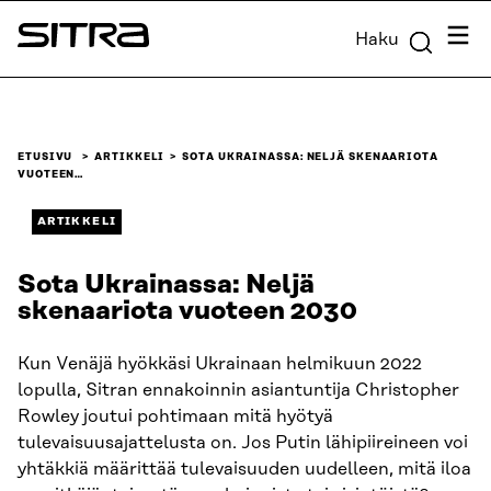
Siirry
Valik
Haku
suoraan
Sitra
sisältöön
↓
ETUSIVU
ARTIKKELI
SOTA UKRAINASSA: NELJÄ SKENAARIOTA
VUOTEEN…
ARTIKKELI
Sota Ukrainassa: Neljä
skenaariota vuoteen 2030
Kun Venäjä hyökkäsi Ukrainaan helmikuun 2022
lopulla, Sitran ennakoinnin asiantuntija Christopher
Rowley joutui pohtimaan mitä hyötyä
tulevaisuusajattelusta on. Jos Putin lähipiireineen voi
yhtäkkiä määrittää tulevaisuuden uudelleen, mitä iloa