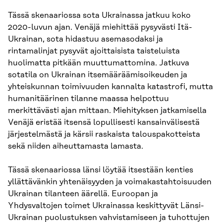
Tässä skenaariossa sota Ukrainassa jatkuu koko
2020-luvun ajan. Venäjä miehittää pysyvästi Itä-
Ukrainan, sota hidastuu asemasodaksi ja
rintamalinjat pysyvät ajoittaisista taisteluista
huolimatta pitkään muuttumattomina. Jatkuva
sotatila on Ukrainan itsemääräämisoikeuden ja
yhteiskunnan toimivuuden kannalta katastrofi, mutta
humanitäärinen tilanne maassa helpottuu
merkittävästi ajan mittaan. Miehityksen jatkamisella
Venäjä eristää itsensä lopullisesti kansainvälisestä
järjestelmästä ja kärsii raskaista talouspakotteista
sekä niiden aiheuttamasta lamasta.
Tässä skenaariossa länsi löytää itsestään kenties
yllättävänkin yhtenäisyyden ja voimakastahtoisuuden
Ukrainan tilanteen äärellä. Euroopan ja
Yhdysvaltojen toimet Ukrainassa keskittyvät Länsi-
Ukrainan puolustuksen vahvistamiseen ja tuhottujen