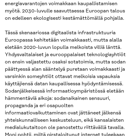
energiavarantojen voimakkaan kaupallistamisen
myötä. 2030-luvulle saavuttaessa Euroopan talous
on edelleen ekologisesti kestämättömällä pohjalla.
Tässä skenaariossa digitaalista infrastruktuuria
Euroopassa kehitetään voimakkaasti, mutta alalla
eletään 2020-luvun lopulla melkoista villiä länttä.
Yhdysvaltalaiset ja eurooppalaiset teknologiayhtiöt
on ensin valjastettu osaksi sotatoimia, mutta sodan
päättyessä alan sääntelyä puretaan voimakkaasti ja
varsinkin someyhtiöt ottavat melkoisia vapauksia
käyttäjiensä datan kaupallisessa hyödyntämisessä.
Sodanjälkeisessä informaatioympäristössä eletään
hämmentäviä aikoja: sodanaikainen sensuuri,
propaganda ja eri osapuolten
informaatiovaikuttaminen ovat jättäneet jälkensä
yhteiskunnalliseen keskusteluun, eikä kansalaisten
medialukutaitoon ole panostettu riittävällä tavalla.
Moni pohtii, miltä pirstaloitunut internet tuleekaan