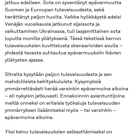
jatkuu edelleen. Sota on syventänyt epävarmuutta
Suomen ja Euroopan tulevaisuudesta, sekä
herättänyt paljon huolta. Vaikka hyökkäystä edelsi
Venäjän vuosikausia jatkunut sijaissota ja
vaikuttaminen Ukrainassa, tuli laajamittainen sota
lopulta monille yllätyksenä. Tässä tekstissä kerron
tulevaisuuksien kuvittelusta skenaarioiden avulla –
yhdestä tavasta suhtautua epävarmuuksiin ikävien
yllätysten ajassa.
Sitralta kysytään paljon tulevaisuudesta ja sen
mahdollisista kehityskuluista. Kysymyksiä
ymmärrettävästi herää varsinkin epävarmoina aikoina
– eli nykyisin jatkuvasti. Ennakoinnin asiantuntijoina
meillä onneksi on erilaisia työkaluja tulevaisuuden
ymmärryksen lisäämiseksi myös – tai varsinkin –
epävarmoina aikoina.
Yksi keino tulevaisuuksien selkeyttämiseksi on