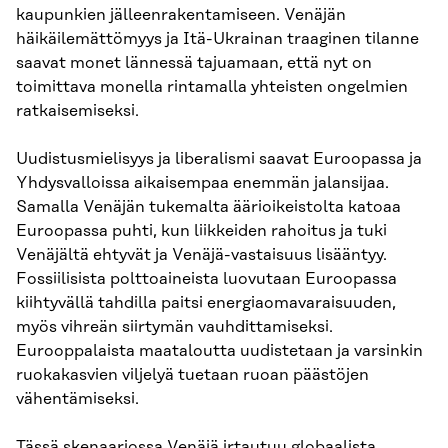
kaupunkien jälleenrakentamiseen. Venäjän
häikäilemättömyys ja Itä-Ukrainan traaginen tilanne
saavat monet lännessä tajuamaan, että nyt on
toimittava monella rintamalla yhteisten ongelmien
ratkaisemiseksi.
Uudistusmielisyys ja liberalismi saavat Euroopassa ja
Yhdysvalloissa aikaisempaa enemmän jalansijaa.
Samalla Venäjän tukemalta äärioikeistolta katoaa
Euroopassa puhti, kun liikkeiden rahoitus ja tuki
Venäjältä ehtyvät ja Venäjä-vastaisuus lisääntyy.
Fossiilisista polttoaineista luovutaan Euroopassa
kiihtyvällä tahdilla paitsi energiaomavaraisuuden,
myös vihreän siirtymän vauhdittamiseksi.
Eurooppalaista maataloutta uudistetaan ja varsinkin
ruokakasvien viljelyä tuetaan ruoan päästöjen
vähentämiseksi.
Tässä skenaariossa Venäjä irtautuu globaalista