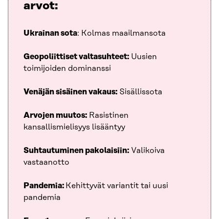
arvot:
Ukrainan sota
: Kolmas maailmansota
Geopoliittiset valtasuhteet:
Uusien
toimijoiden dominanssi
Venäjän sisäinen vakaus:
Sisällissota
Arvojen muutos:
Rasistinen
kansallismielisyys lisääntyy
Suhtautuminen pakolaisiin:
Valikoiva
vastaanotto
Pandemia:
Kehittyvät variantit tai uusi
pandemia