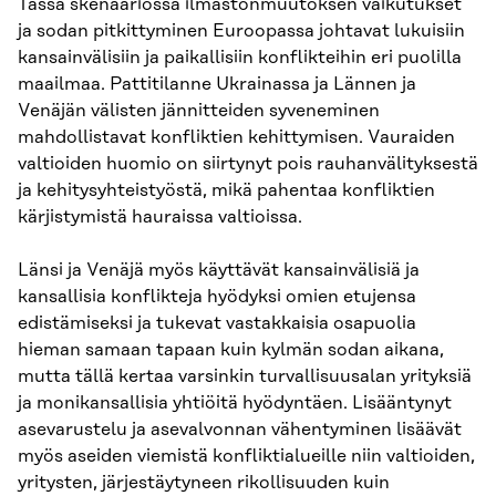
Tässä skenaariossa ilmastonmuutoksen vaikutukset
ja sodan pitkittyminen Euroopassa johtavat lukuisiin
kansainvälisiin ja paikallisiin konflikteihin eri puolilla
maailmaa. Pattitilanne Ukrainassa ja Lännen ja
Venäjän välisten jännitteiden syveneminen
mahdollistavat konfliktien kehittymisen. Vauraiden
valtioiden huomio on siirtynyt pois rauhanvälityksestä
ja kehitysyhteistyöstä, mikä pahentaa konfliktien
kärjistymistä hauraissa valtioissa.
Länsi ja Venäjä myös käyttävät kansainvälisiä ja
kansallisia konflikteja hyödyksi omien etujensa
edistämiseksi ja tukevat vastakkaisia osapuolia
hieman samaan tapaan kuin kylmän sodan aikana,
mutta tällä kertaa varsinkin turvallisuusalan yrityksiä
ja monikansallisia yhtiöitä hyödyntäen. Lisääntynyt
asevarustelu ja asevalvonnan vähentyminen lisäävät
myös aseiden viemistä konfliktialueille niin valtioiden,
yritysten, järjestäytyneen rikollisuuden kuin