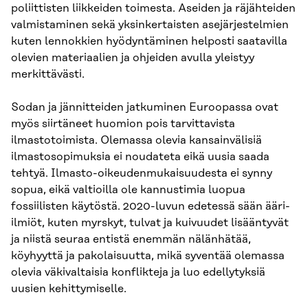
poliittisten liikkeiden toimesta. Aseiden ja räjähteiden
valmistaminen sekä yksinkertaisten asejärjestelmien
kuten lennokkien hyödyntäminen helposti saatavilla
olevien materiaalien ja ohjeiden avulla yleistyy
merkittävästi.
Sodan ja jännitteiden jatkuminen Euroopassa ovat
myös siirtäneet huomion pois tarvittavista
ilmastotoimista. Olemassa olevia kansainvälisiä
ilmastosopimuksia ei noudateta eikä uusia saada
tehtyä. Ilmasto-oikeudenmukaisuudesta ei synny
sopua, eikä valtioilla ole kannustimia luopua
fossiilisten käytöstä. 2020-luvun edetessä sään ääri-
ilmiöt, kuten myrskyt, tulvat ja kuivuudet lisääntyvät
ja niistä seuraa entistä enemmän nälänhätää,
köyhyyttä ja pakolaisuutta, mikä syventää olemassa
olevia väkivaltaisia konflikteja ja luo edellytyksiä
uusien kehittymiselle.