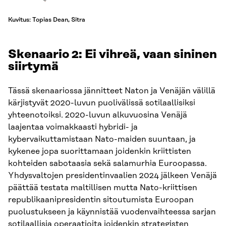
Kuvitus: Topias Dean, Sitra
Skenaario 2: Ei vihreä, vaan sininen
siirtymä
Tässä skenaariossa jännitteet Naton ja Venäjän välillä
kärjistyvät 2020-luvun puolivälissä sotilaallisiksi
yhteenotoiksi. 2020-luvun alkuvuosina Venäjä
laajentaa voimakkaasti hybridi- ja
kybervaikuttamistaan Nato-maiden suuntaan, ja
kykenee jopa suorittamaan joidenkin kriittisten
kohteiden sabotaasia sekä salamurhia Euroopassa.
Yhdysvaltojen presidentinvaalien 2024 jälkeen Venäjä
päättää testata maltillisen mutta Nato-kriittisen
republikaanipresidentin sitoutumista Euroopan
puolustukseen ja käynnistää vuodenvaihteessa sarjan
sotilaallisia operaatioita joidenkin strategisten