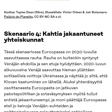
Kuvitus: Topias Dean (Sitra), (Kuvalähde: Victor Orban & Jair Bolsonaro:
Palácio do Planalto
, CC BY-NC-SA 2.0)
Skenaario 4: Kahtia jakaantuneet
yhteiskunnat
Tässä skenaariossa Euroopassa on 2030-luvulle
saavuttaessa rauha. Rauha on kuitenkin syntynyt
Venäjän ehdoilla ja sen etuja hyödyttäen. 2020-luvun
alkuvuosina Venäjä saavuttaa hieman yllättäen
sotilaallisia voittoja Ukrainassa ja näyttää jo siltä, että
Kiovan kaatuminen on lähellä. Aluksi yhtenäisyyttä
osoittaneesta Euroopasta on jatkuvan
pakotepolitiikan ja sotaväsymyksen myötä tullut
entistä jakaantuneempi, ja moni päättäjä Euroopassa
etsii jo keinoja Venäjän-suhteiden ja