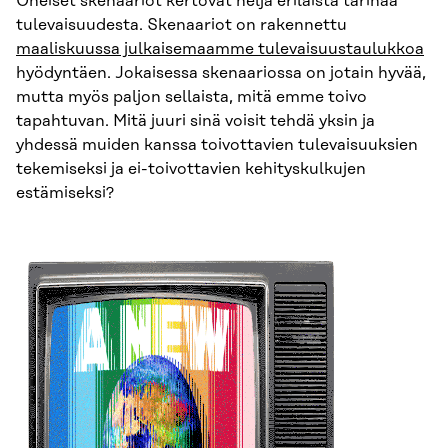
Oheiset skenaariot kertovat neljä erilaista tarinaa
tulevaisuudesta. Skenaariot on rakennettu
maaliskuussa julkaisemaamme tulevaisuustaulukkoa
hyödyntäen. Jokaisessa skenaariossa on jotain hyvää,
mutta myös paljon sellaista, mitä emme toivo
tapahtuvan. Mitä juuri sinä voisit tehdä yksin ja
yhdessä muiden kanssa toivottavien tulevaisuuksien
tekemiseksi ja ei-toivottavien kehityskulkujen
estämiseksi?