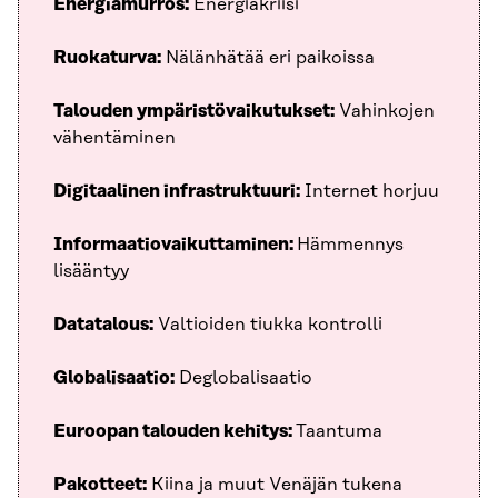
Energiamurros:
Energiakriisi
Ruokaturva:
Nälänhätää eri paikoissa
Talouden ympäristövaikutukset:
Vahinkojen
vähentäminen
Digitaalinen infrastruktuuri:
Internet horjuu
Informaatiovaikuttaminen:
Hämmennys
lisääntyy
Datatalous:
Valtioiden tiukka kontrolli
Globalisaatio:
Deglobalisaatio
Euroopan talouden kehitys:
Taantuma
Pakotteet:
Kiina ja muut Venäjän tukena