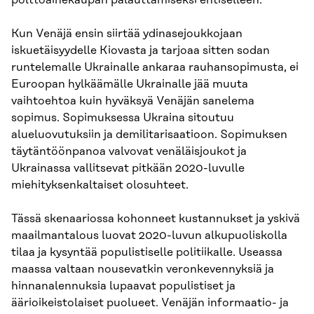
polttoainekaupan palauttamiseksi entiselleen.
Kun Venäjä ensin siirtää ydinasejoukkojaan
iskuetäisyydelle Kiovasta ja tarjoaa sitten sodan
runtelemalle Ukrainalle ankaraa rauhansopimusta, ei
Euroopan hylkäämälle Ukrainalle jää muuta
vaihtoehtoa kuin hyväksyä Venäjän sanelema
sopimus. Sopimuksessa Ukraina sitoutuu
alueluovutuksiin ja demilitarisaatioon. Sopimuksen
täytäntöönpanoa valvovat venäläisjoukot ja
Ukrainassa vallitsevat pitkään 2020-luvulle
miehityksenkaltaiset olosuhteet.
Tässä skenaariossa kohonneet kustannukset ja yskivä
maailmantalous luovat 2020-luvun alkupuoliskolla
tilaa ja kysyntää populistiselle politiikalle. Useassa
maassa valtaan nousevatkin veronkevennyksiä ja
hinnanalennuksia lupaavat populistiset ja
äärioikeistolaiset puolueet. Venäjän informaatio- ja