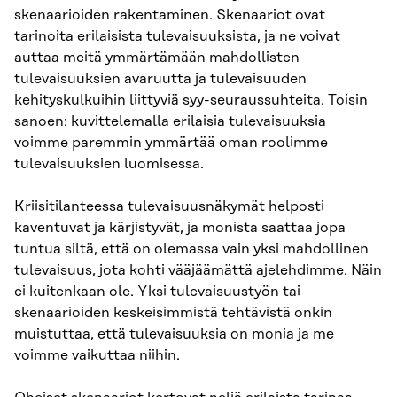
skenaarioiden rakentaminen. Skenaariot ovat
tarinoita erilaisista tulevaisuuksista, ja ne voivat
auttaa meitä ymmärtämään mahdollisten
tulevaisuuksien avaruutta ja tulevaisuuden
kehityskulkuihin liittyviä syy-seuraussuhteita. Toisin
sanoen: kuvittelemalla erilaisia tulevaisuuksia
voimme paremmin ymmärtää oman roolimme
tulevaisuuksien luomisessa.
Kriisitilanteessa tulevaisuusnäkymät helposti
kaventuvat ja kärjistyvät, ja monista saattaa jopa
tuntua siltä, että on olemassa vain yksi mahdollinen
tulevaisuus, jota kohti vääjäämättä ajelehdimme. Näin
ei kuitenkaan ole. Yksi tulevaisuustyön tai
skenaarioiden keskeisimmistä tehtävistä onkin
muistuttaa, että tulevaisuuksia on monia ja me
voimme vaikuttaa niihin.