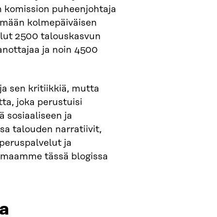
 komission puheenjohtaja
ämään kolmepäiväisen
ilut 2500 talouskasvun
anottajaa ja noin 4500
a sen kritiikkiä, mutta
ta, joka perustuisi
ä sosiaaliseen ja
a talouden narratiivit,
 peruspalvelut ja
ummaamme tässä blogissa
ja