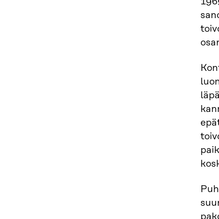
196
sano
toiv
osan
Kon
luon
läpä
kann
epä
toiv
pai
kos
Puhu
suun
pako