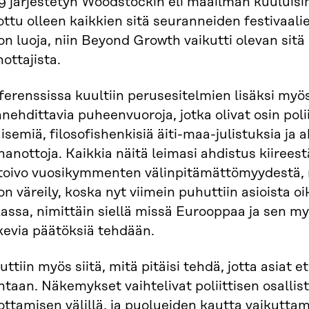
9 järjestetyn Woodstockin eli maailman kuuluisi
ttu olleen kaikkien sitä seuranneiden festivaali
on luoja, niin Beyond Growth vaikutti olevan sitä
ottajista.
ferenssissa kuultiin perusesitelmien lisäksi my
nehdittavia puheenvuoroja, jotka olivat osin poli
isemiä, filosofishenkisiä äiti-maa-julistuksia ja 
anottoja. Kaikkia näitä leimasi ahdistus kiirees
toivo vuosikymmenten välinpitämättömyydestä,
on väreily, koska nyt viimein puhuttiin asioista oi
kassa, nimittäin siellä missä Eurooppaa ja sen m
kevia päätöksiä tehdään.
ttiin myös siitä, mitä pitäisi tehdä, jotta asiat e
taan. Näkemykset vaihtelivat poliittisen osallis
ttamisen välillä, ja puolueiden kautta vaikuttam