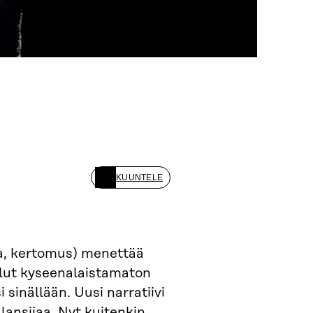
KUUNTELE
na, kertomus) menettää
llut kyseenalaistamaton
 sinällään. Uusi narratiivi
alansijaa. Nyt kuitenkin