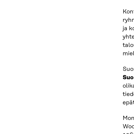
Konf
ryh
ja 
yht
talo
miel
Suo
Suo
olik
tied
epä
Moni
Woo