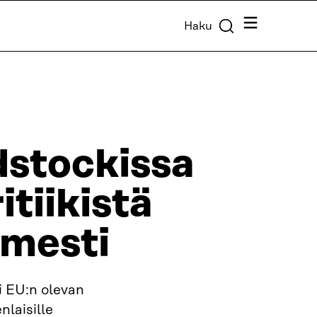
Valikko
Haku
dstockissa
itiikistä
imesti
i EU:n olevan
nlaisille