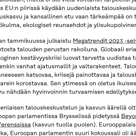
 EU:n piirissä käydään uudenlaista talouskeskus
ouskasvu ja kansallinen etu vaan tärkeämpää on 
ökulma, ekologiset reunaehdot ja ylisukupolvine
ran tammikuussa julkaistu
Megatrendit 2023 -sel
tosta talouden perustan rakoiluna. Globaali eri
oginen kestävyyskriisi luovat tarvetta uudistaa 
enkin vanhat ajatusmallit ja valtarakenteet. Tal
eeseen katsovaa, kriisejä painottavaa ja talous
arein korostavaa. Sen ytimessä on oletus ikuise
vu nähdään hyvinvoinnin turvaamisen edellytyks
nlaisen talouskeskustelun ja kasvun äärellä olt
oopan parlamentissa Brysselissä pidetyssä
Beyo
ferenssissa
(kasvun tuolla puolen). Eurooppalai
kka, Euroopan parlamentin suuri kokoussali oli 