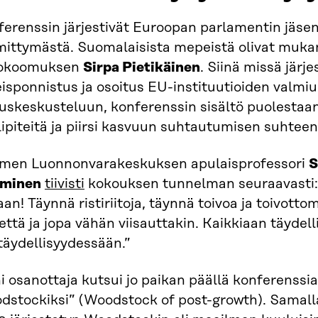
erenssin järjestivät Euroopan parlamentin jäsenet
mittymästä. Suomalaisista mepeistä olivat muka
kokoomuksen
Sirpa Pietikäinen
. Siinä missä järje
eisponnistus ja osoitus EU-instituutioiden valmi
uskeskusteluun, konferenssin sisältö puolestaan
ipiteitä ja piirsi kasvuun suhtautumisen suhteen 
men Luonnonvarakeskuksen apulaisprofessori
S
minen
tiivisti
kokouksen tunnelman seuraavasti:
aan! Täynnä ristiriitoja, täynnä toivoa ja toivottom
että ja jopa vähän viisauttakin. Kaikkiaan täydel
täydellisyydessään.”
 osanottaja kutsui jo paikan päällä konferenssi
dstockiksi” (Woodstock of post-growth). Samalla