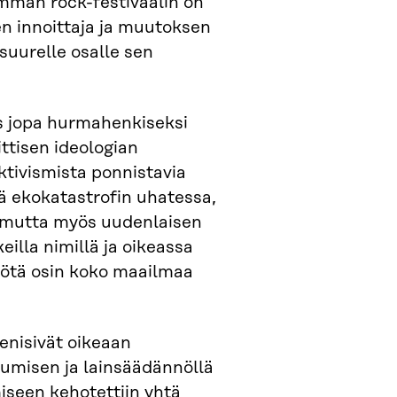
mman rock-festivaalin on
en innoittaja ja muutoksen
 suurelle osalle sen
ös jopa hurmahenkiseksi
ittisen ideologian
aktivismista ponnistavia
tä ekokatastrofin uhatessa,
 mutta myös uudenlaisen
keilla nimillä ja oikeassa
yötä osin koko maailmaa
tenisivät oikeaan
tumisen ja lainsäädännöllä
iseen kehotettiin yhtä