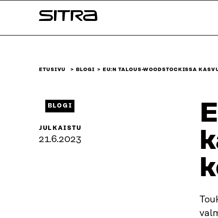
Siirry
Sitra
suoraan
sisältöön
↓
ETUSIVU
BLOGI
EU:N TALOUS-WOODSTOCKISSA KASVU
E
BLOGI
JULKAISTU
k
21.6.2023
k
Tou
valm