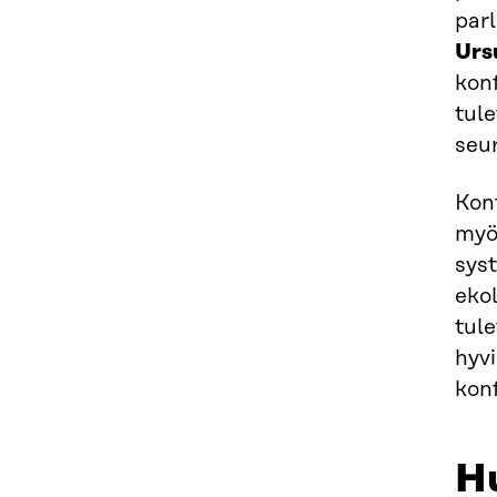
par
Urs
kon
tule
seur
Konf
myös
syst
ekol
tule
hyv
kon
Hu