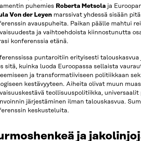
lamentin puhemies
Roberta Metsola
ja Euroopan
ula Von der Leyen
marssivat yhdessä sisään pit
ferenssin avauspuheita. Paikan päälle mahtui re
vaisuudesta ja vaihtoehdoista kiinnostunutta os
asi konferenssia etänä.
erenssissa puntaroitiin erityisesti talouskasvua j
 sitä, kuinka luoda Euroopassa sellaista vauraut
eemiseen ja transformatiiviseen politiikkaan sek
ogiseen kestävyyteen. Aiheita olivat muun muass
vaisuuskestävä teollisuuspolitiikka, universaalit
invoinnin järjestäminen ilman talouskasvua. S
ferenssin keskusteluita.
rmoshenkeä ja jakolinjo