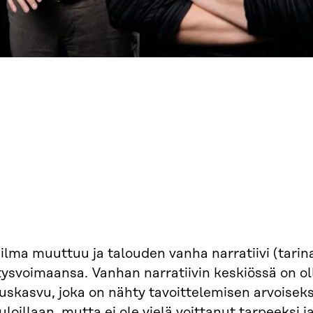
ilma muuttuu ja talouden vanha narratiivi (tari
tysvoimaansa. Vanhan narratiivin keskiössä on o
uskasvu, joka on nähty tavoittelemisen arvoiseksi
uloillaan, mutta ei ole vielä voittanut tarpeeksi j