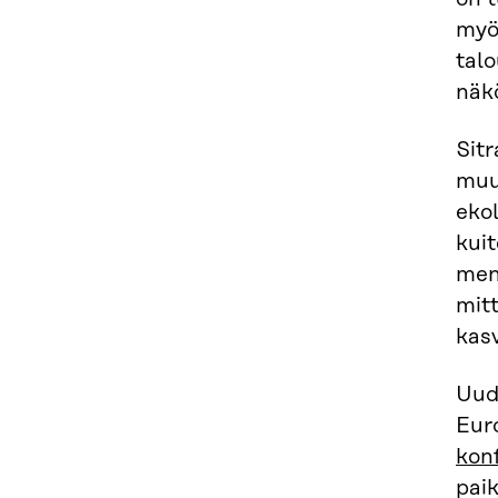
myös
tal
näk
Sit
muu
ekol
kuit
menn
mitt
kas
Uude
Eur
kon
pai