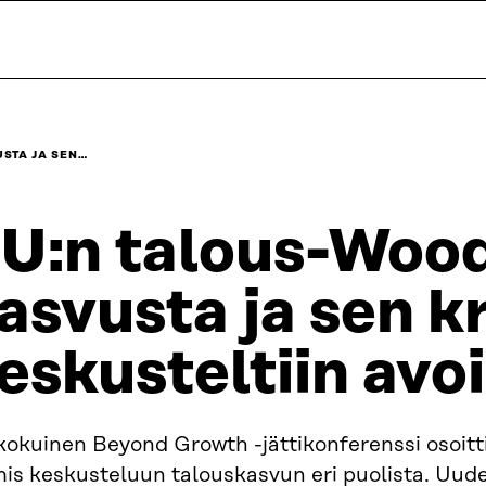
STA JA SEN…
U:n talous-Woo
asvusta ja sen kr
eskusteltiin avo
kokuinen Beyond Growth -jättikonferenssi osoitt
is keskusteluun talouskasvun eri puolista. Uude