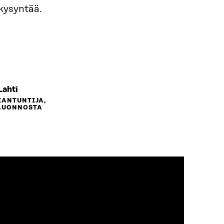
 kysyntää.
Lahti
IANTUNTIJA,
 LUONNOSTA