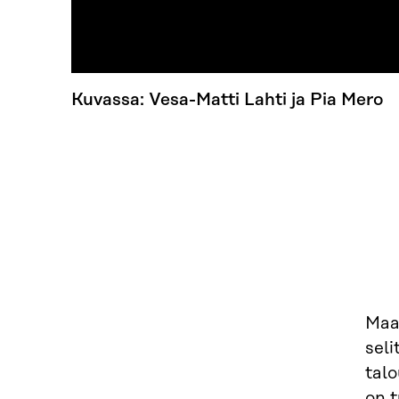
Kuvassa: Vesa-Matti Lahti ja Pia Mero
Maa
seli
talo
on t