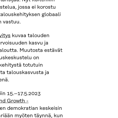
telua, jossa ei korostu
talouskehityksen globaali
n vastuu.
vitys
kuvaa talouden
arvoisuuden kasvu ja
taloutta. Muutosta estävät
ouskeskustelu on
kehitystä totutuin
sta talouskasvusta ja
enä.
iin 15.–17.5.2023
nd Growth -
sen demokratian keskeisin
ääriään myöten täynnä, kun