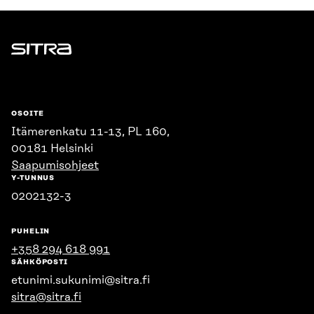
Sitra
OSOITE
Itämerenkatu 11-13, PL 160,
00181 Helsinki
Saapumisohjeet
Y-TUNNUS
0202132-3
PUHELIN
+358 294 618 991
SÄHKÖPOSTI
etunimi.sukunimi@sitra.fi
sitra@sitra.fi