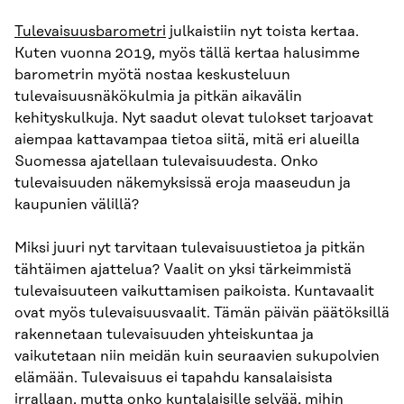
Tulevaisuusbarometri
julkaistiin nyt toista kertaa.
Kuten vuonna 2019, myös tällä kertaa halusimme
barometrin myötä nostaa keskusteluun
tulevaisuusnäkökulmia ja pitkän aikavälin
kehityskulkuja. Nyt saadut olevat tulokset tarjoavat
aiempaa kattavampaa tietoa siitä, mitä eri alueilla
Suomessa ajatellaan tulevaisuudesta. Onko
tulevaisuuden näkemyksissä eroja maaseudun ja
kaupunien välillä?
Miksi juuri nyt tarvitaan tulevaisuustietoa ja pitkän
tähtäimen ajattelua? Vaalit on yksi tärkeimmistä
tulevaisuuteen vaikuttamisen paikoista. Kuntavaalit
ovat myös tulevaisuusvaalit. Tämän päivän päätöksillä
rakennetaan tulevaisuuden yhteiskuntaa ja
vaikutetaan niin meidän kuin seuraavien sukupolvien
elämään. Tulevaisuus ei tapahdu kansalaisista
irrallaan, mutta onko kuntalaisille selvää, mihin