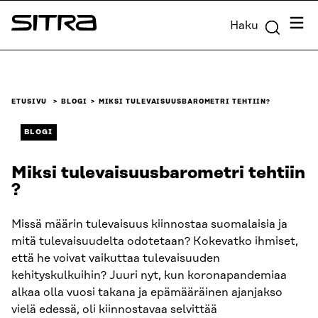
Siirry
Valik
Haku
suoraan
Sitra
sisältöön
↓
ETUSIVU
BLOGI
MIKSI TULEVAISUUSBAROMETRI TEHTIIN?
BLOGI
Miksi tulevaisuusbarometri tehtiin
?
Missä määrin tulevaisuus kiinnostaa suomalaisia ja
mitä tulevaisuudelta odotetaan? Kokevatko ihmiset,
että he voivat vaikuttaa tulevaisuuden
kehityskulkuihin? Juuri nyt, kun koronapandemiaa
alkaa olla vuosi takana ja epämääräinen ajanjakso
vielä edessä, oli kiinnostavaa selvittää