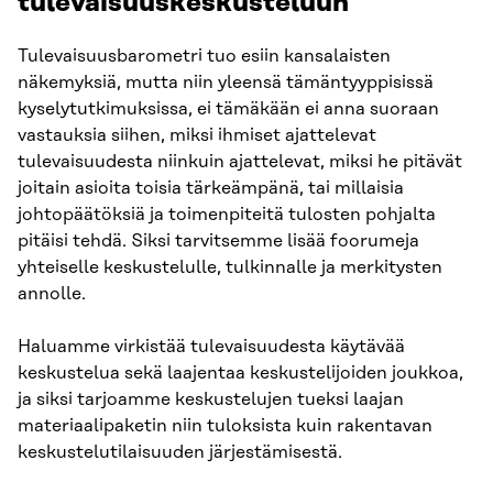
tulevaisuuskeskusteluun
Tulevaisuusbarometri tuo esiin kansalaisten
näkemyksiä, mutta niin yleensä tämäntyyppisissä
kyselytutkimuksissa, ei tämäkään ei anna suoraan
vastauksia siihen, miksi ihmiset ajattelevat
tulevaisuudesta niinkuin ajattelevat, miksi he pitävät
joitain asioita toisia tärkeämpänä, tai millaisia
johtopäätöksiä ja toimenpiteitä tulosten pohjalta
pitäisi tehdä. Siksi tarvitsemme lisää foorumeja
yhteiselle keskustelulle, tulkinnalle ja merkitysten
annolle.
Haluamme virkistää tulevaisuudesta käytävää
keskustelua sekä laajentaa keskustelijoiden joukkoa,
ja siksi tarjoamme keskustelujen tueksi laajan
materiaalipaketin niin tuloksista kuin rakentavan
keskustelutilaisuuden järjestämisestä.