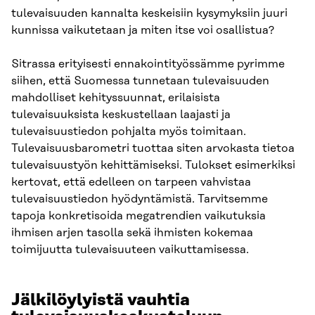
tulevaisuuden kannalta keskeisiin kysymyksiin juuri
kunnissa vaikutetaan ja miten itse voi osallistua?
Sitrassa erityisesti ennakointityössämme pyrimme
siihen, että Suomessa tunnetaan tulevaisuuden
mahdolliset kehityssuunnat, erilaisista
tulevaisuuksista keskustellaan laajasti ja
tulevaisuustiedon pohjalta myös toimitaan.
Tulevaisuusbarometri tuottaa siten arvokasta tietoa
tulevaisuustyön kehittämiseksi. Tulokset esimerkiksi
kertovat, että edelleen on tarpeen vahvistaa
tulevaisuustiedon hyödyntämistä. Tarvitsemme
tapoja konkretisoida megatrendien vaikutuksia
ihmisen arjen tasolla sekä ihmisten kokemaa
toimijuutta tulevaisuuteen vaikuttamisessa.
Jälkilöylyistä vauhtia