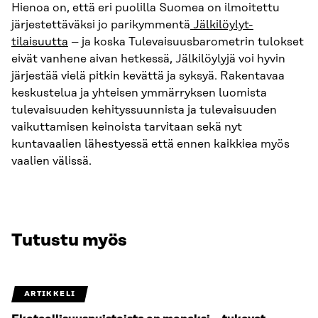
Hienoa on, että eri puolilla Suomea on ilmoitettu
järjestettäväksi jo parikymmentä
Jälkilöylyt-
tilaisuutta
– ja koska Tulevaisuusbarometrin tulokset
eivät vanhene aivan hetkessä, Jälkilöylyjä voi hyvin
järjestää vielä pitkin kevättä ja syksyä. Rakentavaa
keskustelua ja yhteisen ymmärryksen luomista
tulevaisuuden kehityssuunnista ja tulevaisuuden
vaikuttamisen keinoista tarvitaan sekä nyt
kuntavaalien lähestyessä että ennen kaikkiea myös
vaalien välissä.
Tutustu myös
ARTIKKELI