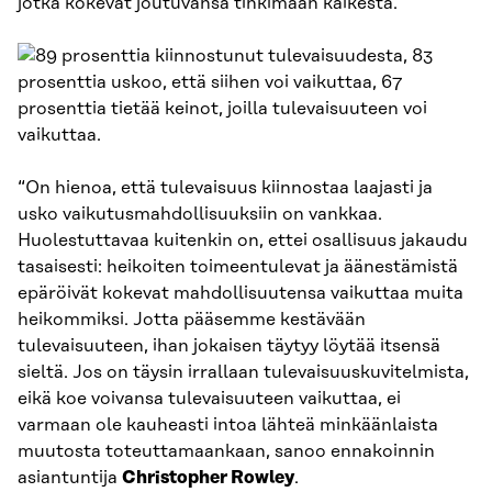
jotka kokevat joutuvansa tinkimään kaikesta.
“On hienoa, että tulevaisuus kiinnostaa laajasti ja
usko vaikutusmahdollisuuksiin on vankkaa.
Huolestuttavaa kuitenkin on, ettei osallisuus jakaudu
tasaisesti: heikoiten toimeentulevat ja äänestämistä
epäröivät kokevat mahdollisuutensa vaikuttaa muita
heikommiksi. Jotta pääsemme kestävään
tulevaisuuteen, ihan jokaisen täytyy löytää itsensä
sieltä. Jos on täysin irrallaan tulevaisuuskuvitelmista,
eikä koe voivansa tulevaisuuteen vaikuttaa, ei
varmaan ole kauheasti intoa lähteä minkäänlaista
muutosta toteuttamaankaan, sanoo ennakoinnin
asiantuntija
Christopher Rowley
.