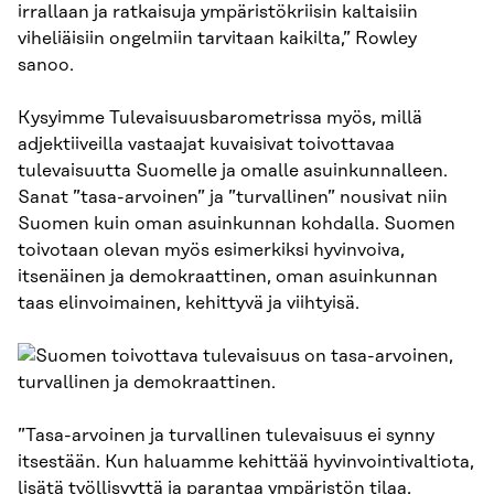
irrallaan ja ratkaisuja ympäristökriisin kaltaisiin
viheliäisiin ongelmiin tarvitaan kaikilta,” Rowley
sanoo.
Kysyimme Tulevaisuusbarometrissa myös, millä
adjektiiveilla vastaajat kuvaisivat toivottavaa
tulevaisuutta Suomelle ja omalle asuinkunnalleen.
Sanat ”tasa-arvoinen” ja ”turvallinen” nousivat niin
Suomen kuin oman asuinkunnan kohdalla. Suomen
toivotaan olevan myös esimerkiksi hyvinvoiva,
itsenäinen ja demokraattinen, oman asuinkunnan
taas elinvoimainen, kehittyvä ja viihtyisä.
”Tasa-arvoinen ja turvallinen tulevaisuus ei synny
itsestään. Kun haluamme kehittää hyvinvointivaltiota,
lisätä työllisyyttä ja parantaa ympäristön tilaa,