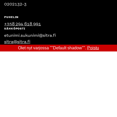
0202132-3
PUHELIN
+358 294 618 991
SÄHKÖPOSTI
etunimi.sukunimi@sitra.fi
sitra@sitra.fi
Olet nyt varjossa ""Default shadow"".
Poistu
SITRA SOSIAALISESSA MEDIASSA
LinkedIn
Instagram
YouTube
Sitra 2025