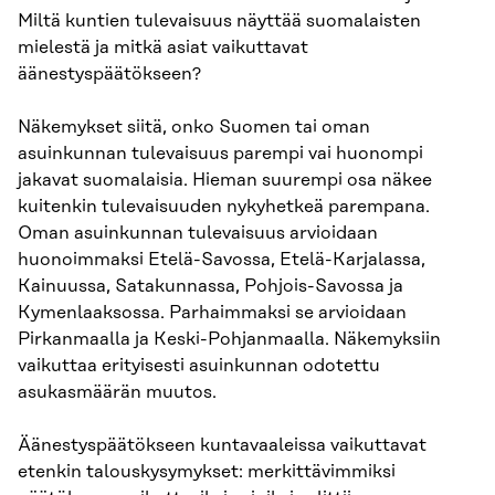
Miltä kuntien tulevaisuus näyttää suomalaisten
mielestä ja mitkä asiat vaikuttavat
äänestyspäätökseen?
Näkemykset siitä, onko Suomen tai oman
asuinkunnan tulevaisuus parempi vai huonompi
jakavat suomalaisia. Hieman suurempi osa näkee
kuitenkin tulevaisuuden nykyhetkeä parempana.
Oman asuinkunnan tulevaisuus arvioidaan
huonoimmaksi Etelä-Savossa, Etelä-Karjalassa,
Kainuussa, Satakunnassa, Pohjois-Savossa ja
Kymenlaaksossa. Parhaimmaksi se arvioidaan
Pirkanmaalla ja Keski-Pohjanmaalla. Näkemyksiin
vaikuttaa erityisesti asuinkunnan odotettu
asukasmäärän muutos.
Äänestyspäätökseen kuntavaaleissa vaikuttavat
etenkin talouskysymykset: merkittävimmiksi