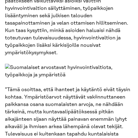
päätökseen vaikuttaviksi asioiksi valittiin
hyvinvointivaltion säilyttäminen, työpaikkojen
lisääntyminen sekä julkisen talouden
tasapainottaminen ja velan ottamisen hillitseminen.
Kun taas kysyttiin, minkä asioiden haluaisi nähdä
toteutuvan tulevaisuudessa, hyvinvointivaltion ja
työpaikkojen lisäksi kärkisijoille nousivat
ympäristökysymykset.
”Tämä osoittaa, että ihanteet ja käytäntö eivät täysin
kohtaa. Ympäris­töarvot näyttävät vakiinnuttaneen
paikkansa osana suomalaisten arvoja, ne nähdään
tärkeinä, mutta kuntavaalipäätöksessä pitkän
aikajänteen sijaan näyttää painavan enemmän lyhyt
aikaväli ja ihmisen arkea lähempänä olevat tekijät.
Tulevaisuus ei kuitenkaan tapahdu kuntalaisista