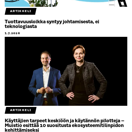
ARTIKKELI
Tuottavuusloikka syntyy johtamisesta, ei
teknologiasta
1.7.2026
ARTIKKELI
Käyttäjien tarpeet keskiöön ja käytännön pilotteja –
Muistio esittää 10 suositusta ekosysteemitilinpidon
kehittämiseksi