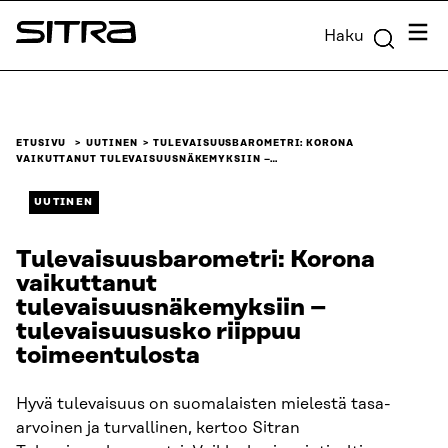
Siirry
Valik
Haku
suoraan
Sitra
sisältöön
↓
ETUSIVU
UUTINEN
TULEVAISUUSBAROMETRI: KORONA
VAIKUTTANUT TULEVAISUUSNÄKEMYKSIIN –…
UUTINEN
Tulevaisuusbarometri: Korona
vaikuttanut
tulevaisuusnäkemyksiin –
tulevaisuususko riippuu
toimeentulosta
Hyvä tulevaisuus on suomalaisten mielestä tasa-
arvoinen ja turvallinen, kertoo Sitran