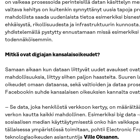
on vaikeaa prosessoida perinteisillä datan käsittelyn m
valtava kehitys on kuitenkin synnyttänyt uusia tapoja pr
mahdollista saada uudenlaista tietoa esimerkiksi bisnest
ehkäisystä, rikollisuudesta ja infrastruktuurin kunnosta
yhdistelemällä pystytty ennustamaan missä esimerkiksi 
todennäköisemmin.
Mitkä ovat digiajan kansalaisoikeudet?
Samaan aikaan kun dataan liittyvät uudet avaukset ov
mahdollisuuksia, liittyy siihen paljon haasteita. Suuren 
oikeudet omaan dataansa, sekä valtioiden ja dataa pros
Facebookin suhde kansalaisen oikeuksien kannalta ovat 
– Se data, joka henkilöstä verkkoon kertyy, on määrältää
verkon kautta kaikki mahdollinen. Esimerkiksi big data -
sosiaalisen median käyttäytymisestä onko hän vaikkapa
tällaisessa ympäristössä toimitaan, pohtii Electronic Fro
teknologiaoikeuden asiantuntija
Ville Oksanen.