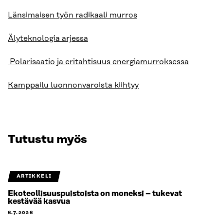
Länsimaisen työn radikaali murros
Älyteknologia arjessa
Polarisaatio ja eritahtisuus energiamurroksessa
Kamppailu luonnonvaroista kiihtyy
Tutustu myös
ARTIKKELI
Ekoteollisuuspuistoista on moneksi – tukevat
kestävää kasvua
6.7.2026