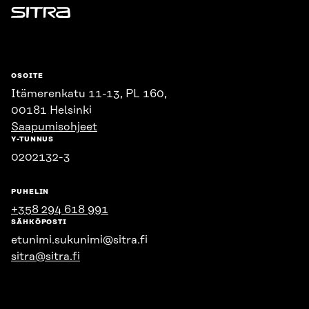
Sitra
OSOITE
Itämerenkatu 11-13, PL 160,
00181 Helsinki
Saapumisohjeet
Y-TUNNUS
0202132-3
PUHELIN
+358 294 618 991
SÄHKÖPOSTI
etunimi.sukunimi@sitra.fi
sitra@sitra.fi