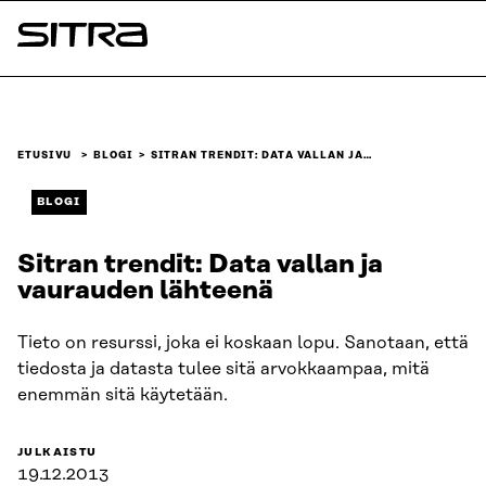
Siirry
suoraan
Sitra
sisältöön
↓
ETUSIVU
BLOGI
SITRAN TRENDIT: DATA VALLAN JA…
BLOGI
Sitran trendit: Data vallan ja
vaurauden lähteenä
Tieto on resurssi, joka ei koskaan lopu. Sanotaan, että
tiedosta ja datasta tulee sitä arvokkaampaa, mitä
enemmän sitä käytetään.
JULKAISTU
19.12.2013