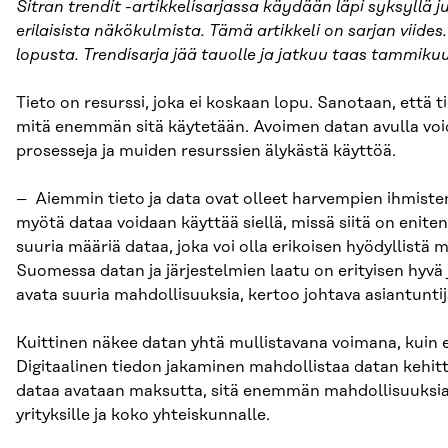
Sitran trendit -artikkelisarjassa käydään läpi syksyllä ju
erilaisista näkökulmista. Tämä artikkeli on sarjan viides. 
lopusta. Trendisarja jää tauolle ja jatkuu taas tammiku
Tieto on resurssi, joka ei koskaan lopu. Sanotaan, että 
mitä enemmän sitä käytetään. Avoimen datan avulla vo
prosesseja ja muiden resurssien älykästä käyttöä.
– Aiemmin tieto ja data ovat olleet harvempien ihmisten
myötä dataa voidaan käyttää siellä, missä siitä on eniten
suuria määriä dataa, joka voi olla erikoisen hyödyllistä 
Suomessa datan ja järjestelmien laatu on erityisen hyvä 
avata suuria mahdollisuuksia, kertoo johtava asiantunti
Kuittinen näkee datan yhtä mullistavana voimana, kuin e
Digitaalinen tiedon jakaminen mahdollistaa datan keh
dataa avataan maksutta, sitä enemmän mahdollisuuksia s
yrityksille ja koko yhteiskunnalle.