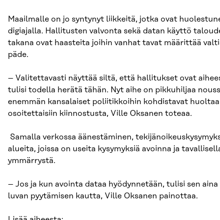
Maailmalle on jo syntynyt liikkeitä, jotka ovat huolestun
digiajalla. Hallitusten valvonta sekä datan käyttö taloud
takana ovat haasteita joihin vanhat tavat määrittää valti
päde.
– Valitettavasti näyttää siltä, että hallitukset ovat aihe
tulisi todella herätä tähän. Nyt aihe on pikkuhiljaa nous
enemmän kansalaiset poliitikkoihin kohdistavat huoltaa
osoitettaisiin kiinnostusta, Ville Oksanen toteaa.
Samalla verkossa äänestäminen, tekijänoikeuskysymykset
alueita, joissa on useita kysymyksiä avoinna ja tavallisel
ymmärrystä.
– Jos ja kun avointa dataa hyödynnetään, tulisi sen ai
luvan pyytämisen kautta, Ville Oksanen painottaa.
Lisää aiheesta: