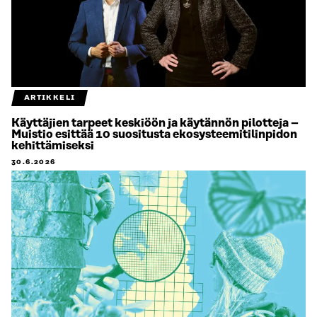
ARTIKKELI
Käyttäjien tarpeet keskiöön ja käytännön pilotteja –
Muistio esittää 10 suositusta ekosysteemitilinpidon
kehittämiseksi
30.6.2026