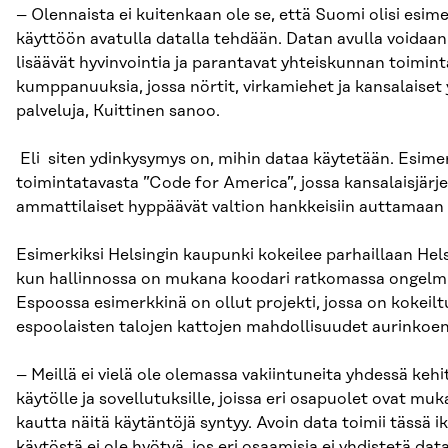
– Olennaista ei kuitenkaan ole se, että Suomi olisi esime
käyttöön avatulla datalla tehdään. Datan avulla voidaan 
lisäävät hyvinvointia ja parantavat yhteiskunnan toimint
kumppanuuksia, jossa nörtit, virkamiehet ja kansalaiset 
palveluja, Kuittinen sanoo.
Eli siten ydinkysymys on, mihin dataa käytetään. Esimer
toimintatavasta ”Code for America”, jossa kansalaisjärje
ammattilaiset hyppäävät valtion hankkeisiin auttamaan 
Esimerkiksi Helsingin kaupunki kokeilee parhaillaan Hel
kun hallinnossa on mukana koodari ratkomassa ongelmia
Espoossa esimerkkinä on ollut projekti, jossa on kokeilt
espoolaisten talojen kattojen mahdollisuudet aurinkoen
– Meillä ei vielä ole olemassa vakiintuneita yhdessä keh
käytölle ja sovellutuksille, joissa eri osapuolet ovat m
kautta näitä käytäntöjä syntyy. Avoin data toimii tässä 
käytöstä ei ole hyötyä, jos eri osaamisia ei yhdistetä da