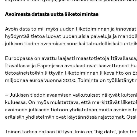
Avoimesta datasta uutta liiketoimintaa
Avoin data toimii myös uuden liiketoiminnan ja innovaat
hyödyntää tietoa luovat uudenlaisia palveluja ja mahdol
julkisen tiedon avaamisen suoriksi taloudellisiksi tuotoi
Euroopassa on avattu laajasti maastotietoja Itävallassa,
Itävallassa ja Espanjassa avaukset ovat kasvattaneet hu
tietoaineistoihin liittyvän liiketoiminnan liikevaihto on
miljoonaa euroa vuonna 2010. Toiminta on työllistänyt no
– Julkisen tiedon avaamisen vaikutukset näkyvät kuitenk
kuluessa. On myös muistettava, että merkittävät liiket
avoimeen julkiseen tietoon yhdistetään muita avoimia tai
erilaisiin yhdistelmiin ovat käytännössä rajattomat, Oss
Toinen tärkeä dataan liittyvä ilmiö on ”big data”, joka tar