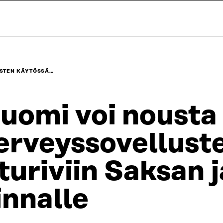
USTEN KÄYTÖSSÄ…
uomi voi nousta
erveyssovellust
turiviin Saksan 
innalle