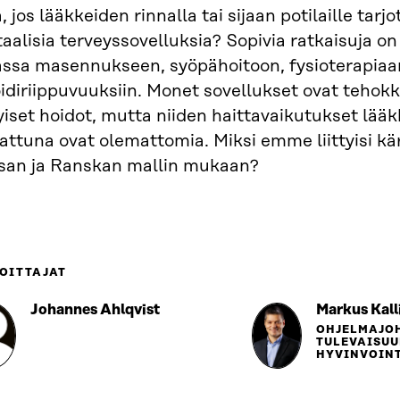
, jos lääkkeiden rinnalla tai sijaan potilaille tarjo
taalisia terveyssovelluksia? Sopivia ratkaisuja o
ssa masennukseen, syöpähoitoon, fysioterapiaa
oidiriippuvuuksiin. Monet sovellukset ovat tehok
iset hoidot, mutta niiden haittavaikutukset lääk
attuna ovat olemattomia. Miksi emme liittyisi kä
san ja Ranskan mallin mukaan?
OITTAJAT
Johannes Ahlqvist
Markus Kall
OHJELMAJOH
TULEVAISU
HYVINVOIN