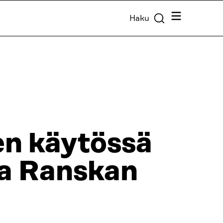
Valikko
Haku
en käytössä
ja Ranskan