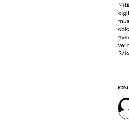
Mitä
digi
mua
opi
nyky
verr
Sak
KIRJ