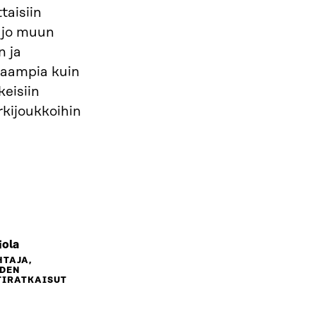
ttaisiin
n jo muun
n ja
kaampia kuin
keisiin
rkijoukkoihin
iola
TAJA,
UDEN
TIRATKAISUT