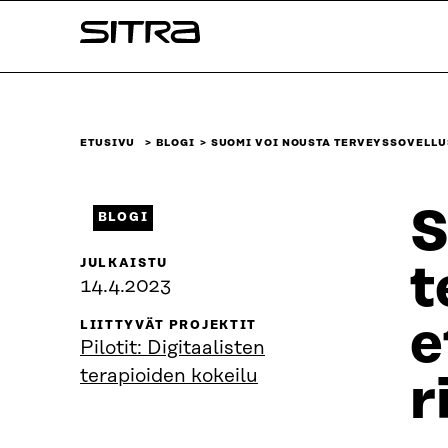
Siirry
Sitra
suoraan
sisältöön
↓
ETUSIVU
BLOGI
SUOMI VOI NOUSTA TERVEYSSOVELL
S
BLOGI
JULKAISTU
t
14.4.2023
e
LIITTYVÄT PROJEKTIT
Pilotit: Digitaalisten
terapioiden kokeilu
r