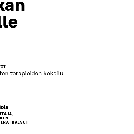
kan
lle
TIT
isten terapioiden kokeilu
iola
TAJA,
UDEN
TIRATKAISUT