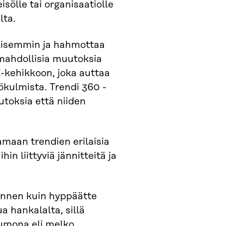
sölle tai organisaatiolle
lta.
ällisemmin ja hahmottaa
n mahdollisia muutoksia
kehikkoon, joka auttaa
kulmista. Trendi 360 -
utoksia että niiden
maan trendien erilaisia
hin liittyviä jännitteitä ja
 ennen kuin hyppäätte
 hankalalta, sillä
kumona eli melko