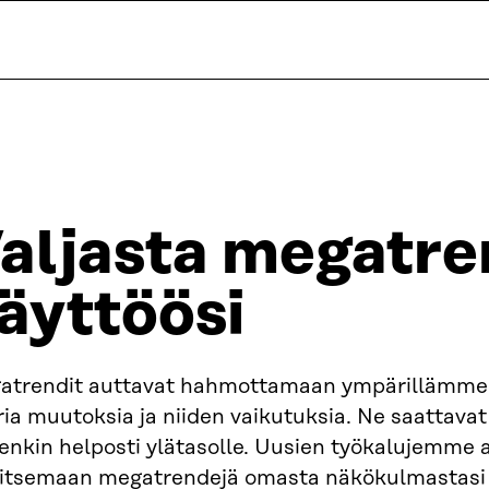
aljasta megatre
äyttöösi
atrendit auttavat hahmottamaan ympärillämme
ia muutoksia ja niiden vaikutuksia. Ne saattavat
enkin helposti ylätasolle. Uusien työkalujemme 
kitsemaan megatrendejä omasta näkökulmastasi