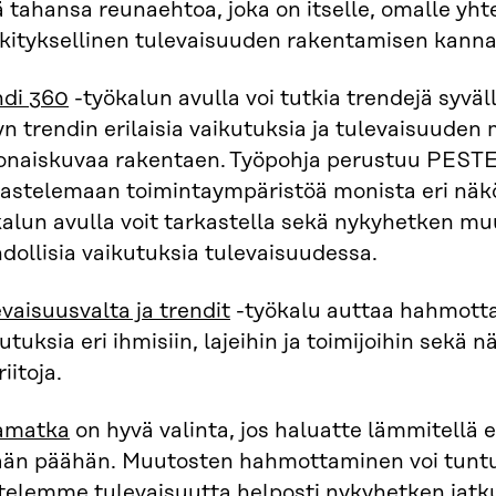
 tahansa reunaehtoa, joka on itselle, omalle yhtei
kityksellinen tulevaisuuden rakentamisen kanna
ndi 360
-työkalun avulla voi tutkia trendejä syv
yn trendin erilaisia vaikutuksia ja tulevaisuude
onaiskuvaa rakentaen. Työpohja perustuu PESTE-
kastelemaan toimintaympäristöä monista eri näkö
alun avulla voit tarkastella sekä nykyhetken mu
ollisia vaikutuksia tulevaisuudessa.
vaisuusvalta ja trendit
-työkalu auttaa hahmotta
utuksia eri ihmisiin, lajeihin ja toimijoihin sekä näi
riitoja.
amatka
on hyvä valinta, jos haluatte lämmitellä
ään päähän. Muutosten hahmottaminen voi tuntua
ttelemme tulevaisuutta helposti nykyhetken jat