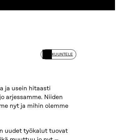
KUUNTELE
a ja usein hitaasti
 jo arjessamme. Niiden
mme nyt ja mihin olemme
an uudet työkalut tuovat
kä muuttuu jo nyt –