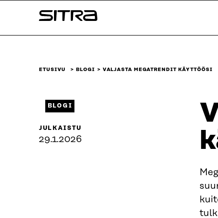
Siirry
Sitra
suoraan
sisältöön
↓
ETUSIVU
BLOGI
VALJASTA MEGATRENDIT KÄYTTÖÖSI
V
BLOGI
JULKAISTU
k
29.1.2026
Meg
suur
kuit
tul