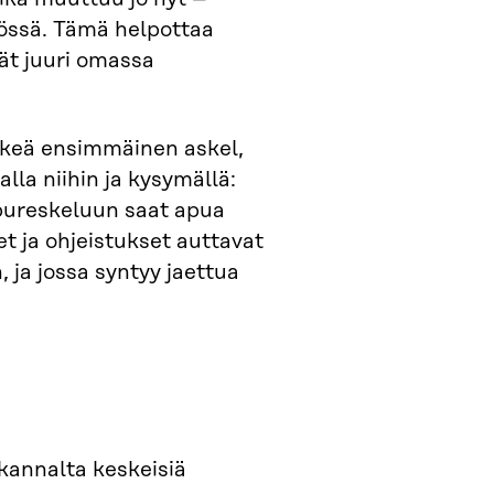
työssä. Tämä helpottaa
ät juuri omassa
keä ensimmäinen askel,
la niihin ja kysymällä:
pureskeluun saat apua
t ja ohjeistukset auttavat
 ja jossa syntyy jaettua
kannalta keskeisiä