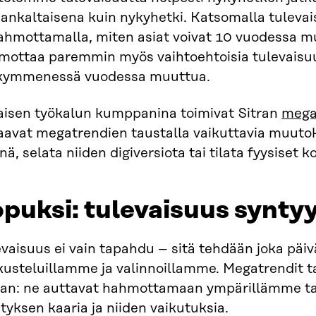
ankaltaisena kuin nykyhetki. Katsomalla tulevai
hahmottamalla, miten asiat voivat 10 vuodessa 
mottaa paremmin myös vaihtoehtoisia tulevaisuuks
 kymmenessä vuodessa muuttua.
aisen työkalun kumppanina toimivat Sitran
mega
avat megatrendien taustalla vaikuttavia muutoks
nä, selata niiden digiversiota tai tilata fyysiset ko
puksi: tulevaisuus synty
vaisuus ei vain tapahdu – sitä tehdään joka päi
kusteluillamme ja valinnoillamme. Megatrendit t
tan: ne auttavat hahmottamaan ympärillämme ta
tyksen kaaria ja niiden vaikutuksia.