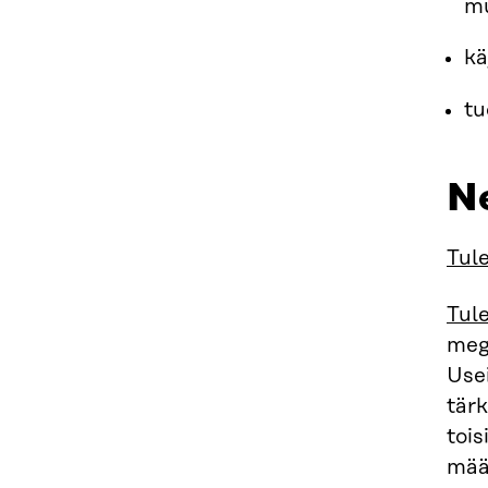
m
kä
tu
N
Tul
Tul
mega
Use
tärk
toi
määr