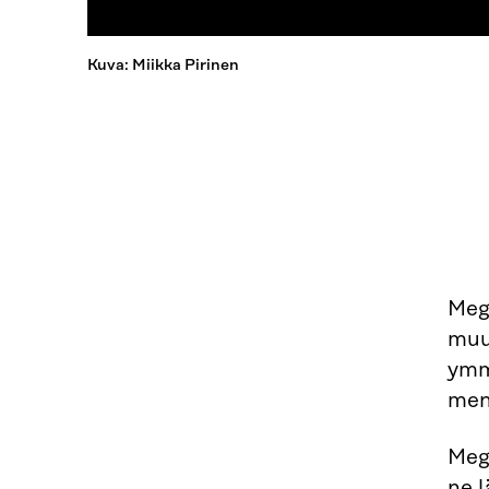
Kuva: Miikka Pirinen
Mega
muut
ymm
men
Mega
ne 