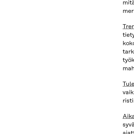
mitä
mer
Tre
tiet
kok
tar
työk
mahd
Tule
vaik
risti
Aik
syv
aja