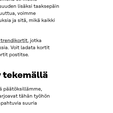
suuden lisäksi taaksepäin
muuttua, voimme
ia ja sitä, mikä kaikki
trendikortit
, jotka
ia. Voit ladata kortit
rtit postitse.
y tekemällä
vä päätöksillämme,
arjoavat tähän työhön
pahtuvia suuria