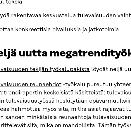
uutoksia
ydä rakentavaa keskustelua tulevaisuuden vaih
ottaa konkreettisia oivalluksia ja jatkotoimia
eljä uutta megatrendityö
evaisuuden tekijän työkalupakista
löydät neljä u
evaisuuden reunaehdot
-työkalu pureutuu yhtee
trendiraportin keskeisistä käsitteistä: tulevai
in tulevaisuustyössä keskitytään epävarmuuksiin
eää hahmottaa myös sitä, mitkä asiat rajaavat t
sin sanoen minkälaisia reunaehtoja tulevaisuuden
ittelevät sitä, mikä on mahdollista. Tämän työka