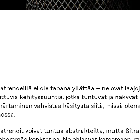
trendeillä ei ole tapana yllättää – ne ovat laajoj
tuvia kehityssuuntia, jotka tuntuvat ja näkyvät
ärtäminen vahvistaa käsitystä siitä, missä ole
ossa.
trendit voivat tuntua abstrakteilta, mutta Sitr
lähemmäs konktetiaa. Ne ohjaavat katsomaan, mi