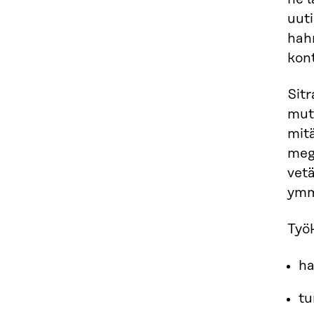
uuti
hah
kont
Sit
mut
mit
meg
vetä
ymm
Työk
ha
tu