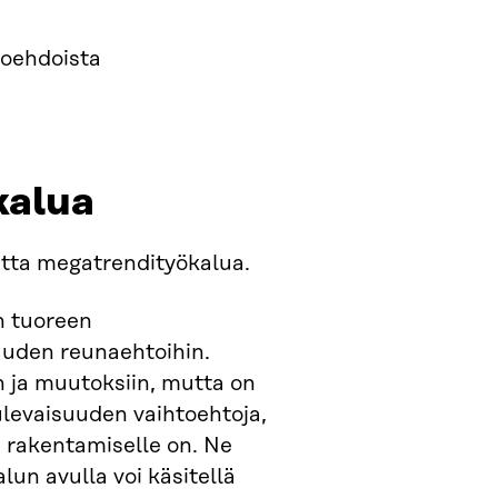
toehdoista
kalua
utta megatrendityökalua.
n tuoreen
suuden reunaehtoihin.
 ja muutoksiin, mutta on
ulevaisuuden vaihtoehtoja,
 rakentamiselle on. Ne
lun avulla voi käsitellä