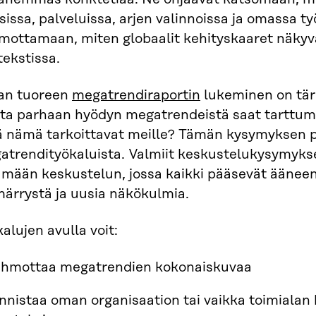
sissa, palveluissa, arjen valinnoissa ja omassa 
mottamaan, miten globaalit kehityskaaret näkyv
ekstissa.
ran tuoreen
megatrendiraportin
lukeminen on tär
ta parhaan hyödyn megatrendeistä saat tarttumal
ä nämä tarkoittavat meille? Tämän kysymyksen 
atrendityökaluista. Valmiit keskustelukysymykse
mään keskustelun, jossa kaikki pääsevät ääneen,
ärrystä ja uusia näkökulmia.
alujen avulla voit:
hmottaa megatrendien kokonaiskuvaa
nnistaa oman organisaation tai vaikka toimialan 