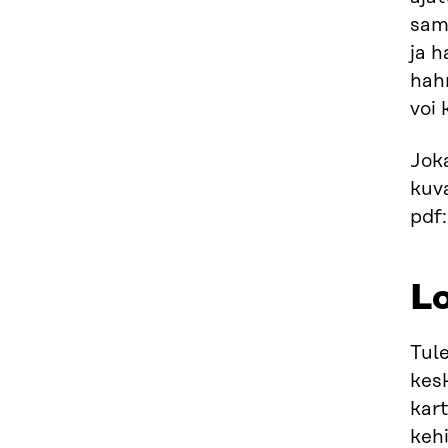
sam
ja 
hah
voi
Jok
kuva
pdf:
Lo
Tule
kes
kar
kehi