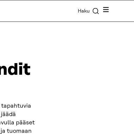
Valikko
Haku
ndit
 tapahtuvia
 jäädä
avulla pääset
 ja tuomaan