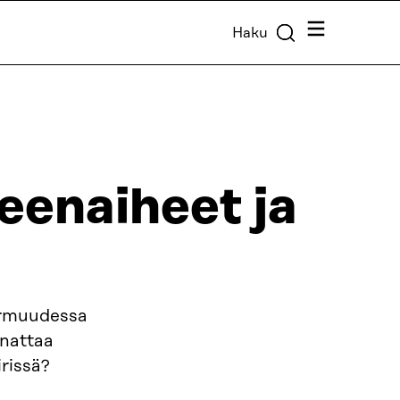
Valikko
Haku
enaiheet ja
armuudessa
nnattaa
irissä?