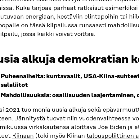
issa. Kuka tarjoaa parhaat ratkaisut esimerkiks
utuvaan energiaan, kestäviin elintapoihin tai hi
opalle on tässä kilpailussa runsaasti mahdollisu
ilpailu, jossa kaikki voivat voittaa.
sia alkuja demokratian k
P
uheenaiheita: kuntavaalit, USA-Kiina
-suhtee
salaliitot
M
ahdollisuuksia: osallisuuden laajentaminen,
si 2021 tuo monia uusia alkuja sekä epävarmuutt
teen. Jännitystä tuovat niin vuodenvaihteessa vo
mikuussa virkakautensa aloittava Joe Biden ja e
teet
Kiinaan
(toki myös Kiinan
talouspoliittinen