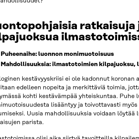
mahdollisuudet?
ontopohjaisia ratkaisuja 
lpajuoksua ilmastotoimis
Puheenaihe: luonnon monimuotoisuus
Mahdollisuuksia: ilmastotoimien kilpajuoksu, 
loginen kestävyyskriisi ei ole kadonnut koronan
itaan edelleen nopeita ja merkittäviä toimia, jo
rtymässä kohti kestävämpää yhteiskuntaa. Puhe 
imuotoisuudesta lisääntyy ja toivottavasti myös
umiseksi. Uusia mahdollisuuksia voidaan löytää 
aisujen parista.
stotoimissa olisi aika siirtyä tavoitteilla kilpail