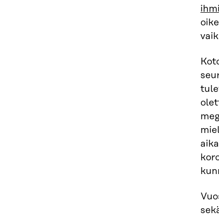
ihm
oik
vai
Kot
seur
tule
ole
mega
miel
aika
koro
kun
Vuo
sek