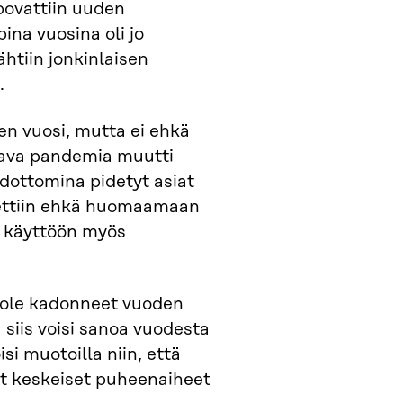
povattiin uuden
na vuosina oli jo
htiin jonkinlaisen
.
en vuosi, mutta ei ehkä
ttava pandemia muutti
dottomina pidetyt asiat
uvettiin ehkä huomaamaan
a käyttöön myös
t ole kadonneet vuoden
siis voisi sanoa vuodesta
i muotoilla niin, että
t keskeiset puheenaiheet