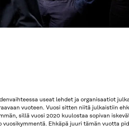
envaihteessa useat lehdet ja organisaatiot julk
aavaan vuoteen. Vuosi sitten niitä julkaistiin ehk
män, sillä vuosi 2020 kuulostaa sopivan iskeväl
o vuosikymmentä. Ehkäpä juuri tämän vuotta 