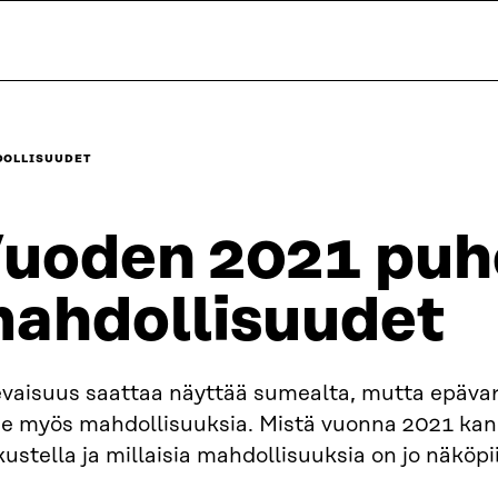
DOLLISUUDET
uoden 2021 puhe
ahdollisuudet
evaisuus saattaa näyttää sumealta, mutta epäv
lee myös mahdollisuuksia. Mistä vuonna 2021 ka
ustella ja millaisia mahdollisuuksia on jo näköpi