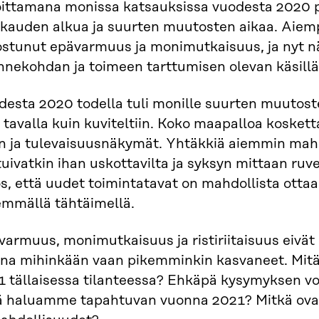
oittamana monissa katsauksissa vuodesta 2020 
kauden alkua ja suurten muutosten aikaa. Aiempi
ostunut epävarmuus ja monimutkaisuus, ja nyt nä
nnekohdan ja toimeen tarttumisen olevan käsillä
desta 2020 todella tuli monille suurten muutost
ä tavalla kuin kuviteltiin. Koko maapalloa koske
en ja tulevaisuusnäkymät. Yhtäkkiä aiemmin mah
tuivatkin ihan uskottavilta ja syksyn mittaan r
s, että uudet toimintatavat on mahdollista otta
emmällä tähtäimellä.
varmuus, monimutkaisuus ja ristiriitaisuus eivä
ana mihinkään vaan pikemminkin kasvaneet. Mitä 
 tällaisessa tilanteessa? Ehkäpä kysymyksen vois
ä haluamme tapahtuvan vuonna 2021? Mitkä ova