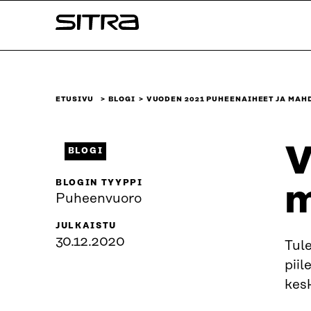
Siirry
Sitra
suoraan
sisältöön
↓
ETUSIVU
BLOGI
VUODEN 2021 PUHEENAIHEET JA MAH
V
BLOGI
BLOGIN TYYPPI
m
Puheenvuoro
JULKAISTU
30.12.2020
Tul
pii
kesk