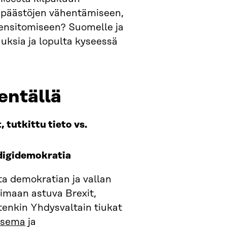
i päästöjen vähentämiseen,
ilensitomiseen? Suomelle ja
uksia ja lopulta kyseessä
entällä
t
, tutkittu tieto vs.
 digidemokratia
a demokratian ja vallan
imaan astuva Brexit,
tenkin Yhdysvaltain tiukat
 asema
ja