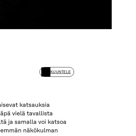
KUUNTELE
aisevat katsauksia
äpä vielä tavallista
tä ja samalla voi katsoa
pidemmän näkökulman