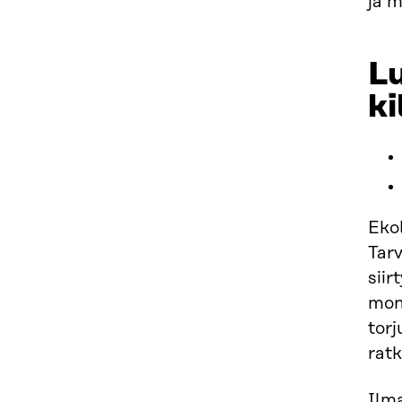
ja 
Lu
ki
Eko
Tarv
sii
mon
torj
ratk
Ilma