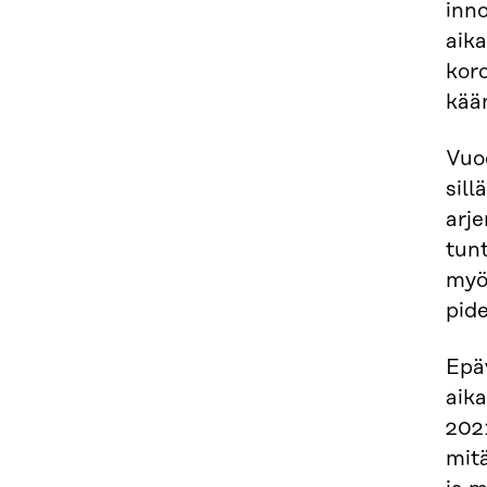
inn
aika
kor
kää
Vuo
sill
arj
tun
myö
pid
Epä
aik
2021
mit