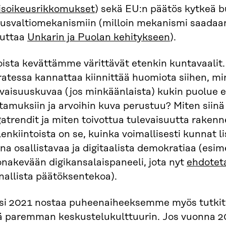
isoikeusrikkomukset
) sekä EU:n päätös kytkeä b
eusvaltiomekanismiin (milloin mekanismi saadaan
kuttaa
Unkarin ja Puolan kehitykseen
).
oista kevättämme värittävät etenkin kuntavaalit.
atessa kannattaa kiinnittää huomiota siihen, mi
vaisuuskuvaa (jos minkäänlaista) kukin puolue es
ttamuksiin ja arvoihin kuva perustuu? Miten siin
trendit ja miten toivottua tulevaisuutta rakenn
enkiintoista on se, kuinka voimallisesti kunnat 
na osallistavaa ja digitaalista demokratiaa (esi
nakevään digikansalaispaneeli, jota nyt
ehdotet
nallista päätöksentekoa).
si 2021 nostaa puheenaiheeksemme myös tutkit
ä paremman keskustelukulttuurin. Jos vuonna 20