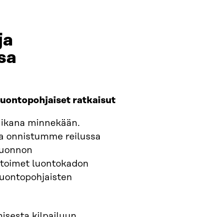
ja
sa
luontopohjaiset ratkaisut
 aikana minnekään.
tta onnistumme reilussa
luonnon
 toimet luontokadon
luontopohjaisten
emisesta kilpailuun