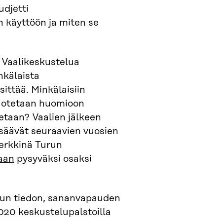
udjetti
 käyttöön ja miten se
 Vaalikeskustelua
nkälaista
ittää. Minkälaisiin
ä otetaan huomioon
etaan? Vaalien jälkeen
lisäävät seuraavien vuosien
merkkinä Turun
aan
pysyväksi osaksi
un tiedon, sananvapauden
20 keskustelupalstoilla