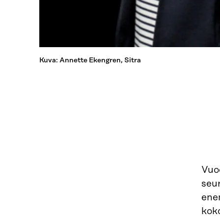
Kuva: Annette Ekengren, Sitra
Vuod
seur
enem
kok