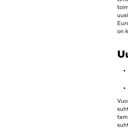
toim
uusi
Euro
on k
Uu
Vuo
suh
tam
suh