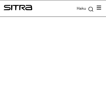
Siirry
Valik
Haku
suoraan
Sitra
sisältöön
↓