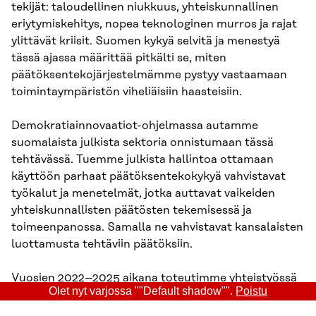
tekijät: taloudellinen niukkuus, yhteiskunnallinen
eriytymiskehitys, nopea teknologinen murros ja rajat
ylittävät kriisit. Suomen kykyä selvitä ja menestyä
tässä ajassa määrittää pitkälti se, miten
päätöksentekojärjestelmämme pystyy vastaamaan
toimintaympäristön viheliäisiin haasteisiin.
Demokratiainnovaatiot-ohjelmassa autamme
suomalaista julkista sektoria onnistumaan tässä
tehtävässä. Tuemme julkista hallintoa ottamaan
käyttöön parhaat päätöksentekokykyä vahvistavat
työkalut ja menetelmät, jotka auttavat vaikeiden
yhteiskunnallisten päätösten tekemisessä ja
toimeenpanossa. Samalla ne vahvistavat kansalaisten
luottamusta tehtäviin päätöksiin.
Vuosien 2022–2025 aikana toteutimme yhteistyössä
Olet nyt varjossa ""Default shadow"".
Poistu
kumppaneidemme kanssa yli 100
demokratiainnovaatioiden käyttökokeilua eri