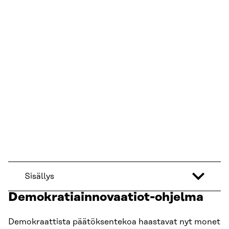
Demokratiainnovaatiot
Tuemme julkista sektoria ottamaan laajasti käyttöön
parhaat päätöksentekokykyä vahvistavat kansalaisten
osallistamisen ja kuulemisen työkalut ja menetelmät.
Ne auttavat ratkomaan vaikeita yhteiskunnallisia
kysymyksiä ja vahvistavat kansalaisten luottamusta
päätöksiin ja päätöksentekoon.
Sisällys
Demokratiainnovaatiot-ohjelma
Demokraattista päätöksentekoa haastavat nyt monet