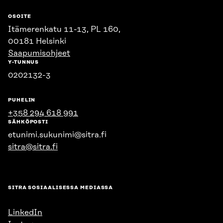
OSOITE
Itämerenkatu 11-13, PL 160,
00181 Helsinki
Saapumisohjeet
Y-TUNNUS
0202132-3
PUHELIN
+358 294 618 991
SÄHKÖPOSTI
etunimi.sukunimi@sitra.fi
sitra@sitra.fi
SITRA SOSIAALISESSA MEDIASSA
LinkedIn