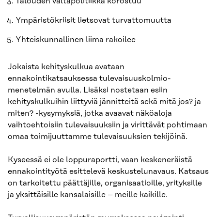
Talouden valtapolitiikka korostuu
Ympäristökriisit lietsovat turvattomuutta
Yhteiskunnallinen liima rakoilee
Jokaista kehityskulkua avataan
ennakointikatsauksessa tulevaisuuskolmio-
menetelmän avulla. Lisäksi nostetaan esiin
kehityskulkuihin liittyviä jännitteitä sekä mitä jos? ja
miten? -kysymyksiä, jotka avaavat näköaloja
vaihtoehtoisiin tulevaisuuksiin ja virittävät pohtimaan
omaa toimijuuttamme tulevaisuuksien tekijöinä.
Kyseessä ei ole loppuraportti, vaan keskeneräistä
ennakointityötä esittelevä keskustelunavaus. Katsaus
on tarkoitettu päättäjille, organisaatioille, yrityksille
ja yksittäisille kansalaisille – meille kaikille.