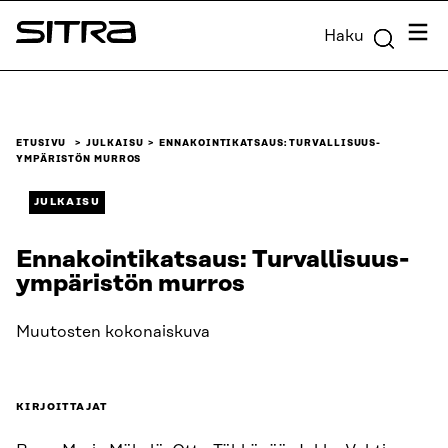
Siirry
Valik
Haku
suoraan
Sitra
sisältöön
↓
ETUSIVU
JULKAISU
ENNAKOINTIKATSAUS: TURVALLISUUS­
YMPÄRISTÖN MURROS
JULKAISU
Ennakointikatsaus: Turvallisuus­
ympäristön murros
Muutosten kokonaiskuva
KIRJOITTAJAT