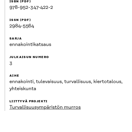
ISBN (PDF)
978-952-347-422-2
ISSN (PDF)
2984-5564
SARJA
ennakointikatsaus
JULKAISUN NUMERO
3
AIHE
ennakointi, tulevaisuus, turvallisuus, kiertotalous,
yhteiskunta
LIITTYVÄ PROJEKTI
Turvallisuus­ympäristön murros