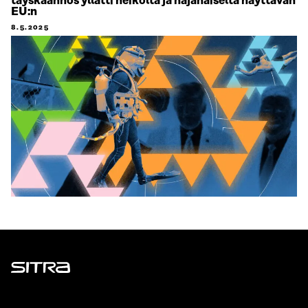
täyskäännös yllätti heikolta ja hajanaiselta näyttävän
EU:n
8.5.2025
Sitra