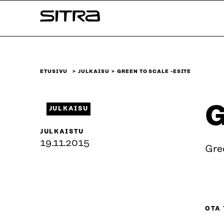
Siirry
Sitra
suoraan
sisältöön
↓
ETUSIVU
JULKAISU
GREEN TO SCALE -ESITE
G
JULKAISU
JULKAISTU
19.11.2015
Gree
OTA