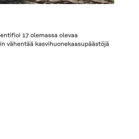
dentifioi 17 olemassa olevaa
isiin vähentää kasvihuonekaasupäästöjä