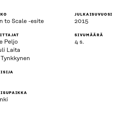
KKO
JULKAISUVUOSI
 to Scale -esite
2015
ITTAJAT
SIVUMÄÄRÄ
e Peljo
4 s.
li Laita
 Tynkkynen
ISIJA
AISUPAIKKA
nki