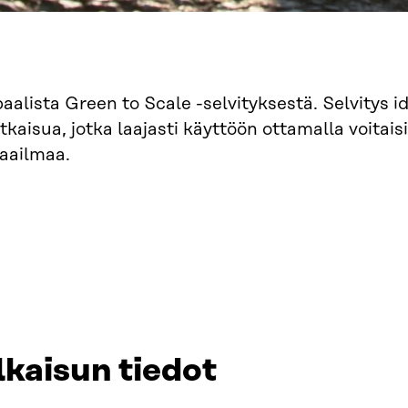
baalista Green to Scale -selvityksestä. Selvitys i
tkaisua, jotka laajasti käyttöön ottamalla voita
aailmaa.
lkaisun tiedot