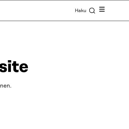
Valikko
Haku
site
inen.