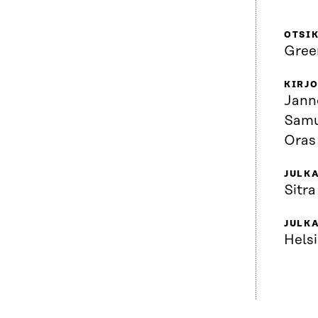
OTSI
Green
KIRJO
Jann
Samu
Oras
JULKA
Sitra
JULK
Helsi