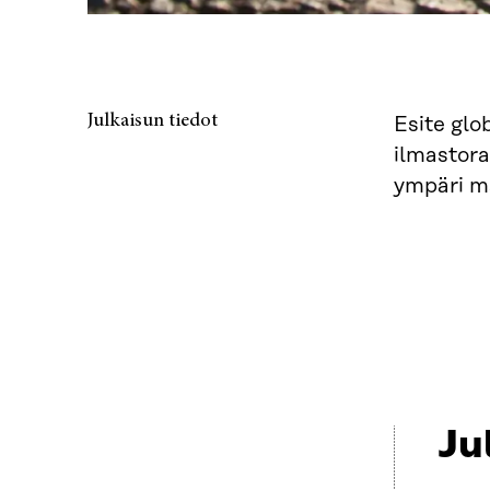
Julkaisun tiedot
Esite glo
ilmastora
ympäri m
Ju