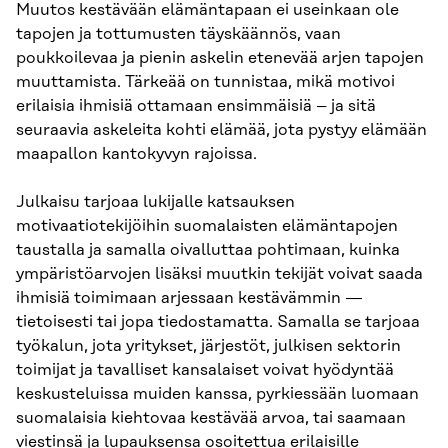
Muutos kestävään elämäntapaan ei useinkaan ole
tapojen ja tottumusten täyskäännös, vaan
poukkoilevaa ja pienin askelin etenevää arjen tapojen
muuttamista. Tärkeää on tunnistaa, mikä motivoi
erilaisia ihmisiä ottamaan ensimmäisiä – ja sitä
seuraavia askeleita kohti elämää, jota pystyy elämään
maapallon kantokyvyn rajoissa.
Julkaisu tarjoaa lukijalle katsauksen
motivaatiotekijöihin suomalaisten elämäntapojen
taustalla ja samalla oivalluttaa pohtimaan, kuinka
ympäristöarvojen lisäksi muutkin tekijät voivat saada
ihmisiä toimimaan arjessaan kestävämmin —
tietoisesti tai jopa tiedostamatta. Samalla se tarjoaa
työkalun, jota yritykset, järjestöt, julkisen sektorin
toimijat ja tavalliset kansalaiset voivat hyödyntää
keskusteluissa muiden kanssa, pyrkiessään luomaan
suomalaisia kiehtovaa kestävää arvoa, tai saamaan
viestinsä ja lupauksensa osoitettua erilaisille