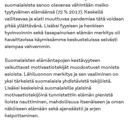
suomalaisista sanoo olevansa vähintään melko
tyytyväinen elämäänsä (72 % 2017). Keskellä
vallitsevaa ja alati muuttuvaa pandemiaa tätä voidaan
pitää yllättävänä. Lisäksi fyysisen ja henkisen
hyvinvoinnin sekä tasapainoisen elämän merkitys oli
havaittavissa käymissämme keskusteluissa selvästi
aiempaa vahvemmin.
Suomalaisten elämäntapojen kestävyyteen
vaikuttavat motivaatiotekijät muodostuvat monista
asioista. Lähiluonnon merkitys ja sen vaaliminen on
yksi tärkeistä suomalaisia yhdistävistä tekijöistä.
Lisäksi keskeisinä suomalaisille yleisinä
motivaatiotekijöinä tunnistettiin elämän pienistä
iloista nauttiminen, mahdollisuus itsenäiseen ja oman
näköiseen elämään sekä ajansäästö ja arjen
helpottaminen.