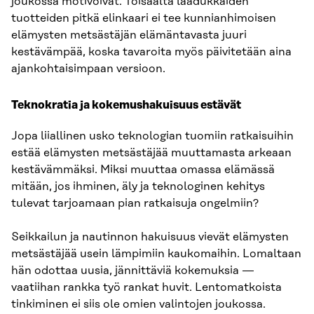
joukossa motivoivat. Toisaalta laadukkaiden
tuotteiden pitkä elinkaari ei tee kunnianhimoisen
elämysten metsästäjän elämäntavasta juuri
kestävämpää, koska tavaroita myös päivitetään aina
ajankohtaisimpaan versioon.
Teknokratia ja kokemushakuisuus estävät
Jopa liiallinen usko teknologian tuomiin ratkaisuihin
estää elämysten metsästäjää muuttamasta arkeaan
kestävämmäksi. Miksi muuttaa omassa elämässä
mitään, jos ihminen, äly ja teknologinen kehitys
tulevat tarjoamaan pian ratkaisuja ongelmiin?
Seikkailun ja nautinnon hakuisuus vievät elämysten
metsästäjää usein lämpimiin kaukomaihin. Lomaltaan
hän odottaa uusia, jännittäviä kokemuksia —
vaatiihan rankka työ rankat huvit. Lentomatkoista
tinkiminen ei siis ole omien valintojen joukossa.