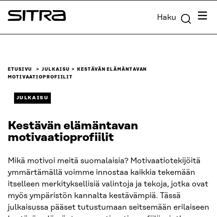
Siirry
Valik
Haku
suoraan
Sitra
sisältöön
↓
ETUSIVU
JULKAISU
KESTÄVÄN ELÄMÄNTAVAN
MOTIVAATIOPROFIILIT
JULKAISU
Kestävän elämäntavan
motivaatioprofiilit
Mikä motivoi meitä suomalaisia? Motivaatiotekijöitä
ymmärtämällä voimme innostaa kaikkia tekemään
itselleen merkityksellisiä valintoja ja tekoja, jotka ovat
myös ympäristön kannalta kestävämpiä. Tässä
julkaisussa pääset tutustumaan seitsemään erilaiseen