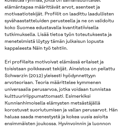
kuvastaa ryhmää, joilla on samansuuntaiset
elämäntapaa määrittävät arvot, asenteet ja
motivaatiotekijät. Profiilit on laadittu laadullisten
syvähaastatteluiden perusteella ja ne on validoitu
koko Suomea edustavalla kvantitatiivisella
tutkimuksella. Lisää tietoa työn toteutuksesta ja
menetelmistä löytyy tämän julkaisun lopusta
kappaleesta Näin työ tehtiin.
Eri profiileita motivoivat elämässä erilaiset ja
toisistaan poikkeavat tekijät. Aineistoa on peilattu
Schwarzin (2012) yleisesti hyödynnettyyn
arvoteoriaan. Teoria määrittelee kymmenen
universaalia perusarvoa, jotka voidaan tunnistaa
kulttuuririippumattomasti. Esimerkiksi
Kunnianhimoisella elämysten metsästäjällä
korostuvat suoriutumisen ja vallan perusarvot. Hän
haluaa saada menestystä ja kokea uusia asioita
ensimmäisten joukossa. Hyvinvoinnin ja luonnon