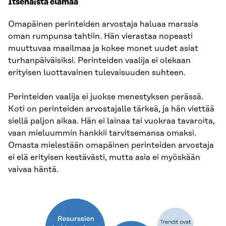
Itsenäistä elämää
Omapäinen perinteiden arvostaja haluaa marssia
oman rumpunsa tahtiin. Hän vierastaa nopeasti
muuttuvaa maailmaa ja kokee monet uudet asiat
turhanpäiväisiksi. Perinteiden vaalija ei olekaan
erityisen luottavainen tulevaisuuden suhteen.
Perinteiden vaalija ei juokse menestyksen perässä.
Koti on perinteiden arvostajalle tärkeä, ja hän viettää
siellä paljon aikaa. Hän ei lainaa tai vuokraa tavaroita,
vaan mieluummin hankkii tarvitsemansa omaksi.
Omasta mielestään omapäinen perinteiden arvostaja
ei elä erityisen kestävästi, mutta asia ei myöskään
vaivaa häntä.