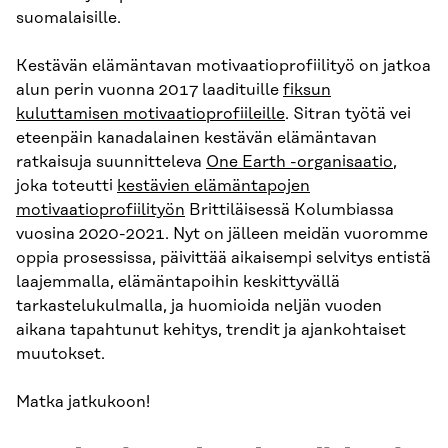
suomalaisille.
Kestävän elämäntavan motivaatioprofiilityö on jatkoa
alun perin vuonna 2017 laadituille
fiksun
kuluttamisen motivaatioprofiileille
. Sitran työtä vei
eteenpäin kanadalainen kestävän elämäntavan
ratkaisuja suunnitteleva
One Earth -organisaatio
,
joka toteutti
kestävien elämäntapojen
motivaatioprofiilityön
Brittiläisessä Kolumbiassa
vuosina 2020-2021. Nyt on jälleen meidän vuoromme
oppia prosessissa, päivittää aikaisempi selvitys entistä
laajemmalla, elämäntapoihin keskittyvällä
tarkastelukulmalla, ja huomioida neljän vuoden
aikana tapahtunut kehitys, trendit ja ajankohtaiset
muutokset.
Matka jatkukoon!