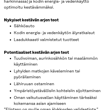
harkinnassa) ja kodin energia- ja vedenkäyttö
optimoitu kestävämmäksi.
Nykyiset kestävän arjen teot
Sähköauto
Kodin energia- ja vedenkäytön älyratkaisut
Laadukkaasti valmistetut tuotteet
Potentiaaliset kestävän arjen teot
Tuulivoiman, aurinkosähkön tai maalämmön
käyttäminen
Lyhyiden matkojen käveleminen tai
pyöräileminen
Lähiruuan ostaminen
Ympäristöystävällisiin kohteisiin sijoittaminen
Oman vaikutusvallan käyttäminen tärkeäksi
kokemansa asian ajamiseen
”Elintaso on mulle oman älykkyyden validaatiota.”