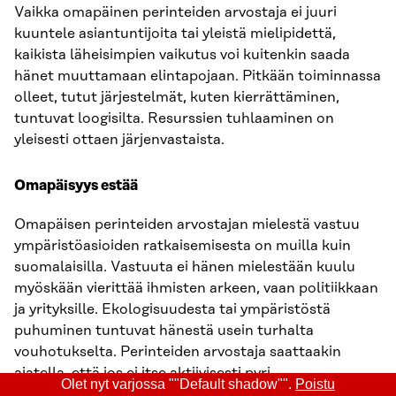
Vaikka omapäinen perinteiden arvostaja ei juuri
kuuntele asiantuntijoita tai yleistä mielipidettä,
kaikista läheisimpien vaikutus voi kuitenkin saada
hänet muuttamaan elintapojaan. Pitkään toiminnassa
olleet, tutut järjestelmät, kuten kierrättäminen,
tuntuvat loogisilta. Resurssien tuhlaaminen on
yleisesti ottaen järjenvastaista.
Omapäisyys estää
Omapäisen perinteiden arvostajan mielestä vastuu
ympäristöasioiden ratkaisemisesta on muilla kuin
suomalaisilla. Vastuuta ei hänen mielestään kuulu
myöskään vierittää ihmisten arkeen, vaan politiikkaan
ja yrityksille. Ekologisuudesta tai ympäristöstä
puhuminen tuntuvat hänestä usein turhalta
vouhotukselta. Perinteiden arvostaja saattaakin
ajatella, että jos ei itse aktiivisesti pyri
Olet nyt varjossa ""Default shadow"".
Poistu
vahingoittamaan luontoa, tekee jo riittävästi. Hän ei