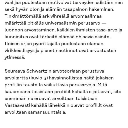
vaalijaa puolestaan motivoivat terveyden edistäminen
sekä hyvän olon ja elämän tasapainon hakeminen.
Tinkimättömällä arkivihreällä arvomaailmaa
määrittää pitkälle universalismin perusarvo —
luonnon arvostaminen, kaikkien ihmisten tasa-arvo ja
kunnioitus ovat tärkeitä elämää ohjaavia asioita.
Iloisen arjen pyörittäjällä puolestaan elämän
virikkeellisyys ja pienet nautinnot ovat arvostusten
ytimessä.
Seuraava Schwartzin arvoteoriaan perustuva
arvokartta (kuvio 3) havainnollistaa näitä jokaisen
profiilin taustalla vaikuttavia perusarvoja. Mitä
kauempana toisistaan profiilit kehällä sijaitsevat, sitä
enemmän ne eroavat arvoiltaan toisistaan.
Vastaavasti kehällä lähekkäin olevat profiilit ovat
arvoiltaan samansuuntaisia.