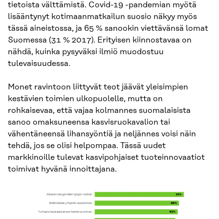
tietoista välttämistä. Covid-19 -pandemian myötä
lisääntynyt kotimaanmatkailun suosio näkyy myös
tässä aineistossa, ja 65 % sanookin viettävänsä lomat
Suomessa (31 % 2017). Erityisen kiinnostavaa on
nähdä, kuinka pysyväksi ilmiö muodostuu
tulevaisuudessa.
Monet ravintoon liittyvät teot jäävät yleisimpien
kestävien toimien ulkopuolelle, mutta on
rohkaisevaa, että vajaa kolmannes suomalaisista
sanoo omaksuneensa kasvisruokavalion tai
vähentäneensä lihansyöntiä ja neljännes voisi näin
tehdä, jos se olisi helpompaa. Tässä uudet
markkinoille tulevat kasvipohjaiset tuoteinnovaatiot
toimivat hyvänä innoittajana.