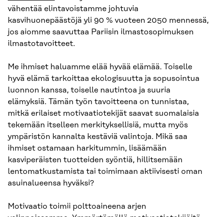
vähentää elintavoistamme johtuvia
kasvihuonepäästöjä yli 90 % vuoteen 2050 mennessä,
jos aiomme saavuttaa Pariisin ilmastosopimuksen
ilmastotavoitteet.
Me ihmiset haluamme elää hyvää elämää. Toiselle
hyvä elämä tarkoittaa ekologisuutta ja sopusointua
luonnon kanssa, toiselle nautintoa ja suuria
elämyksiä. Tämän työn tavoitteena on tunnistaa,
mitkä erilaiset motivaatiotekijät saavat suomalaisia
tekemään itselleen merkityksellisiä, mutta myös
ympäristön kannalta kestäviä valintoja. Mikä saa
ihmiset ostamaan harkitummin, lisäämään
kasviperäisten tuotteiden syöntiä, hillitsemään
lentomatkustamista tai toimimaan aktiivisesti oman
asuinalueensa hyväksi?
Motivaatio toimii polttoaineena arjen