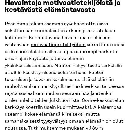
Havaintoja motivaatiotekijöistä ja
kestävästä elämäntavasta
Pääsimme tekemissämme syvähaastatteluissa
sukeltamaan suomalaisten arkeen ja arvostuksen
kohteisiin. Kiinnostavana havaintona edelliseen,
vastaavaan
motivaatioprofiilityöhön
verrattuna nousi
esiin suomalaisten aikaisempaa suurempi harkinta
oman ajan käytöstä ja tarve elämän
yksinkertaistamiseen. Muutos näkyy itselle tärkeisiin
asioihin keskittymisenä sekä turhaksi koetun
tekemisen ja tavaran karsimisena. Lisäksi elämän
rauhoittamisen merkitys ilmeni esimerkiksi tarpeessa
rajata sosiaalisen median seuraamista ja etenkin
omien mielipiteiden julkituomista. Some-keskustelun
kärkkäys koettiin usein kuormittavaksi. Aikaisempaa
useampi kokee elämänsä kiireiseksi, mutta
samanaikaisesti tyytyväisyys omaan elämään on ollut
nousussa. Tutkimuksemme mukaan yli 80 %