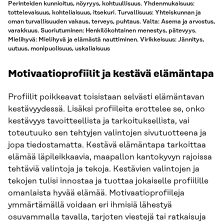
Perinteiden kunnioitus, nöyryys, kohtuullisuus. Yhdenmukaisuus:
tottelevaisuus, kohteliaisuus, itsekuri. Turvallisuus: Yhteiskunnan ja
oman turvallisuuden vakaus, terveys, puhtaus. Valta: Asema ja arvostus,
varakkuus. Suoriutuminen: Henkilökohtainen menestys, pätevyys.
Mielihyvä: Mielihyvä ja elämästä nauttiminen. Virikkeisuus: Jännitys,
uutuus, monipuolisuus, uskaliaisuus
Motivaatioprofiilit ja kestävä elämäntapa
Profiilit poikkeavat toisistaan selvästi elämäntavan
kestävyydessä. Lisäksi profiileita erottelee se, onko
kestävyys tavoitteellista ja tarkoituksellista, vai
toteutuuko sen tehtyjen valintojen sivutuotteena ja
jopa tiedostamatta. Kestävä elämäntapa tarkoittaa
elämää läpileikkaavia, maapallon kantokyvyn rajoissa
tehtäviä valintoja ja tekoja. Kestävien valintojen ja
tekojen tulisi innostaa ja tuottaa jokaiselle profiilille
omanlaista hyvää elämää. Motivaatioprofiileja
ymmärtämällä voidaan eri ihmisiä lähestyä
osuvammalla tavalla, tarjoten viestejä tai ratkaisuja