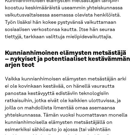
Kunnianhimoisen elämysten metsästäjän lähipiiri
koostuu keskimääräistä useammin yhteiskunnassa
vaikutusvaltaisessa asemassa olevista henkilöistä.
Työn lisäksi hän kokee pystyvänsä vaikuttamaan
sosiaalisen verkostonsa kautta. Itse hän seuraa
tiettyjä, tarkkaan valittuja mielipidevaikuttajia.
Kunnianhimoinen elämysten metsästäjä
– nykyiset ja potentiaaliset kestävämmän
arjen teot
Vaikka kunnianhimoisen elämysten metsästäjän arki
ei ole kovinkaan kestävää, on hänellä vaurautta
panostaa kestävyyttä edistäviin teknologisiin
ratkaisuihin, jotka eivät ole kaikkien ulottuvissa, ja
joilla on mahdollista ilmentää omaa asemaansa
yhteiskunnassa. Tämän vuoksi huomattavan monella
kunnianhimoisella elämysten metsästäjällä on
esimerkiksi sähköauto jo ajossa (tai vähintään