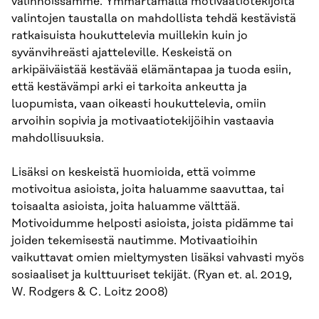
valinnoissamme. Ymmärtämällä motivaatiotekijöitä
valintojen taustalla on mahdollista tehdä kestävistä
ratkaisuista houkuttelevia muillekin kuin jo
syvänvihreästi ajatteleville. Keskeistä on
arkipäiväistää kestävää elämäntapaa ja tuoda esiin,
että kestävämpi arki ei tarkoita ankeutta ja
luopumista, vaan oikeasti houkuttelevia, omiin
arvoihin sopivia ja motivaatiotekijöihin vastaavia
mahdollisuuksia.
Lisäksi on keskeistä huomioida, että voimme
motivoitua asioista, joita haluamme saavuttaa, tai
toisaalta asioista, joita haluamme välttää.
Motivoidumme helposti asioista, joista pidämme tai
joiden tekemisestä nautimme. Motivaatioihin
vaikuttavat omien mieltymysten lisäksi vahvasti myös
sosiaaliset ja kulttuuriset tekijät. (Ryan et. al. 2019,
W. Rodgers & C. Loitz 2008)