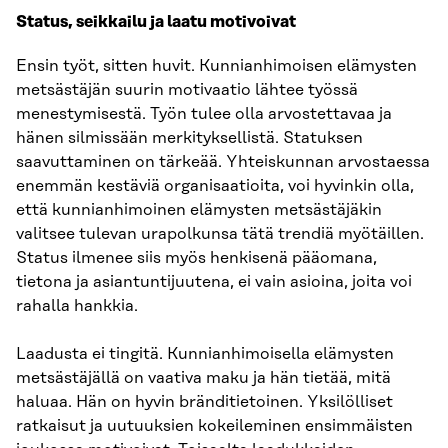
Status, seikkailu ja laatu motivoivat
Ensin työt, sitten huvit. Kunnianhimoisen elämysten
metsästäjän suurin motivaatio lähtee työssä
menestymisestä. Työn tulee olla arvostettavaa ja
hänen silmissään merkityksellistä. Statuksen
saavuttaminen on tärkeää. Yhteiskunnan arvostaessa
enemmän kestäviä organisaatioita, voi hyvinkin olla,
että kunnianhimoinen elämysten metsästäjäkin
valitsee tulevan urapolkunsa tätä trendiä myötäillen.
Status ilmenee siis myös henkisenä pääomana,
tietona ja asiantuntijuutena, ei vain asioina, joita voi
rahalla hankkia.
Laadusta ei tingitä. Kunnianhimoisella elämysten
metsästäjällä on vaativa maku ja hän tietää, mitä
haluaa. Hän on hyvin bränditietoinen. Yksilölliset
ratkaisut ja uutuuksien kokeileminen ensimmäisten