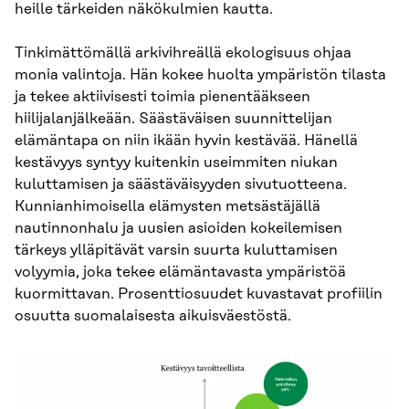
heille tärkeiden näkökulmien kautta.
Tinkimättömällä arkivihreällä ekologisuus ohjaa
monia valintoja. Hän kokee huolta ympäristön tilasta
ja tekee aktiivisesti toimia pienentääkseen
hiilijalanjälkeään. Säästäväisen suunnittelijan
elämäntapa on niin ikään hyvin kestävää. Hänellä
kestävyys syntyy kuitenkin useimmiten niukan
kuluttamisen ja säästäväisyyden sivutuotteena.
Kunnianhimoisella elämysten metsästäjällä
nautinnonhalu ja uusien asioiden kokeilemisen
tärkeys ylläpitävät varsin suurta kuluttamisen
volyymia, joka tekee elämäntavasta ympäristöä
kuormittavan. Prosenttiosuudet kuvastavat profiilin
osuutta suomalaisesta aikuisväestöstä.