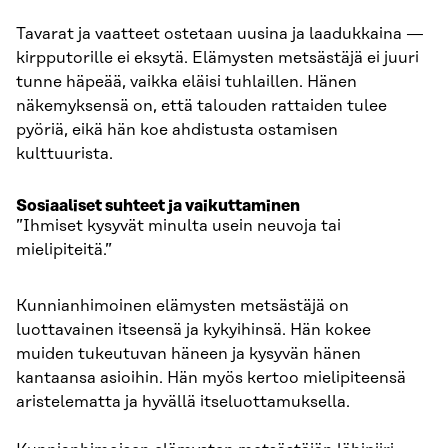
Tavarat ja vaatteet ostetaan uusina ja laadukkaina —
kirpputorille ei eksytä. Elämysten metsästäjä ei juuri
tunne häpeää, vaikka eläisi tuhlaillen. Hänen
näkemyksensä on, että talouden rattaiden tulee
pyöriä, eikä hän koe ahdistusta ostamisen
kulttuurista.
Sosiaaliset suhteet ja vaikuttaminen
”Ihmiset kysyvät minulta usein neuvoja tai
mielipiteitä.”
Kunnianhimoinen elämysten metsästäjä on
luottavainen itseensä ja kykyihinsä. Hän kokee
muiden tukeutuvan häneen ja kysyvän hänen
kantaansa asioihin. Hän myös kertoo mielipiteensä
aristelematta ja hyvällä itseluottamuksella.