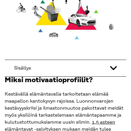
Sisällys
Miksi motivaatioprofiilit?
Kestävällä elämäntavalla tarkoitetaan elämää
maapallon kantokyvyn rajoissa. Luonnonvarojen
kestävyyskriisi ja ilmastonmuutos pakottavat meidät
myös yksilöinä tarkastelemaan elämäntapaamme ja
kulutustottumuksiamme uusin silmin.
1,5 asteen
elämäntavat
-selvityksen mukaan meidän tulee