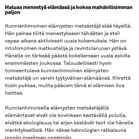
Haluaa menestyä elämässä ja kokea mahdollisimman
paljon
Kunnianhimoinen elämysten metsästäjä elää täysillä.
Hän painaa töitä menestykseen tähdäten ja etsii
vapaa-aikana aktiivisesti uusia kokemuksia. Hän on
intohimoinen matkustelija ja ravintolaruoan ystävä.
Hänelle on tärkeää päästä kokeilemaan uusia asioita
ensimmäisten joukossa. Taloudellisesti hyvin
toimeentuleva kunnianhimoinen elämysten
metsästäjä on varsin tyytyväinen elämäänsä. Kiirettä
tosin pukkaa, mutta pääosin tämä ei elämisen iloa
haittaa.
Kunnianhimoisella elämysten metsästäjällä
elämäntavat eivät ole kovinkaan kestävällä polulla,
eivätkä ekologisuus tai arjen kestävät teot ole hänelle
merkityksellisiä. Hän näkee teknologian ratkaisuna
moniin maailman ongelmiin.