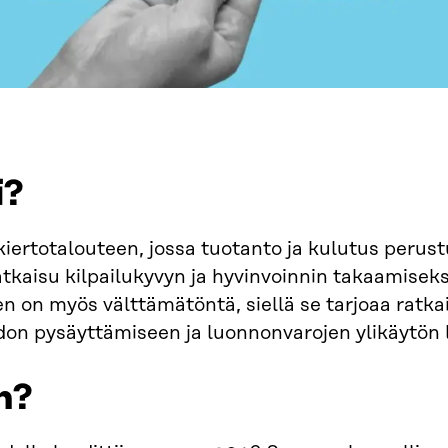
i?
kiertotalouteen, jossa tuotanto ja kulutus perust
atkaisu kilpailukyvyn ja hyvinvoinnin takaamisek
en on myös välttämätöntä, siellä se tarjoaa rat
on pysäyttämiseen ja luonnonvarojen ylikäytön 
n?