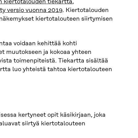
 kiertotalouden tiekartta
,
tty versio vuonna 2019
. Kiertotalouden
 näkemykset kiertotalouteen siirtymisen
untaa voidaan kehittää kohti
leet muutokseen ja kokoaa yhteen
sta toimenpiteistä. Tiekartta sisältää
artta luo yhteistä tahtoa kiertotalouteen
essa kertyneet opit käsikirjaan, joka
 haluavat siirtyä kiertotalouteen