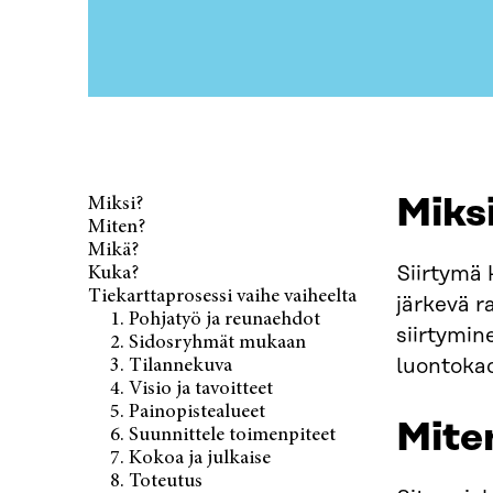
Miks
Miksi?
Miten?
Mikä?
Siirtymä 
Kuka?
Tiekarttaprosessi vaihe vaiheelta
järkevä r
1. Pohjatyö ja reunaehdot
siirtymin
2. Sidosryhmät mukaan
luontokad
3. Tilannekuva
4. Visio ja tavoitteet
5. Painopistealueet
Mite
6. Suunnittele toimenpiteet
7. Kokoa ja julkaise
8. Toteutus