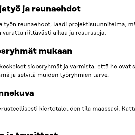
jatyö ja reunaehdot
e työn reunaehdot, laadi projektisuunnitelma, mä
varattu riittävästi aikaa ja resursseja.
dosryhmät mukaan
keskeiset sidosryhmät ja varmista, että he ovat 
mä ja selvitä muiden työryhmien tarve.
annekuva
erusteellisesti kiertotalouden tila maassasi. Kat