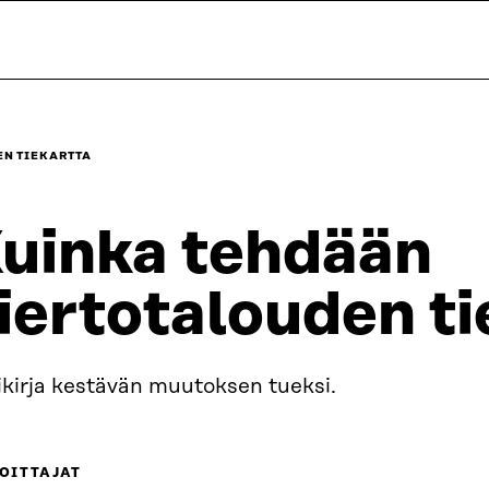
N TIEKARTTA
uinka tehdään
iertotalouden ti
ikirja kestävän muutoksen tueksi.
OITTAJAT