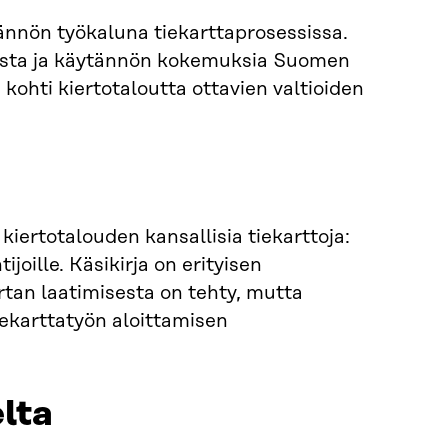
tännön työkaluna tiekarttaprosessissa.
heista ja käytännön kokemuksia Suomen
 kohti kiertotaloutta ottavien valtioiden
t kiertotalouden kansallisia tiekarttoja:
tijoille. Käsikirja on erityisen
rtan laatimisesta on tehty, mutta
tiekarttatyön aloittamisen
lta