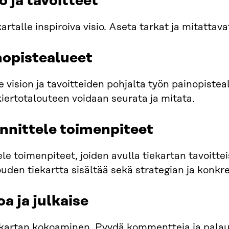
io ja tavoitteet
artalle inspiroiva visio. Aseta tarkat ja mitattava
nopistealueet
e vision ja tavoitteiden pohjalta työn painopisteal
kiertotalouteen voidaan seurata ja mitata.
nnittele toimenpiteet
le toimenpiteet, joiden avulla tiekartan tavoitt
ouden tiekartta sisältää sekä strategian ja konk
oa ja julkaise
ekartan kokoaminen. Pyydä kommentteja ja palaute