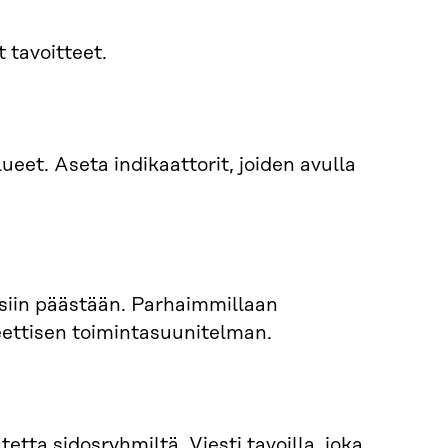
t tavoitteet.
ueet. Aseta indikaattorit, joiden avulla
eisiin päästään. Parhaimmillaan
reettisen toimintasuunitelman.
tta sidosryhmiltä. Viesti tavoilla, joka