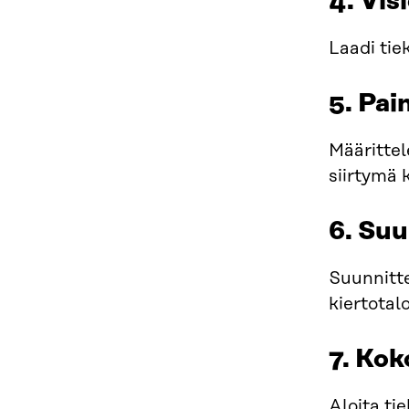
4. Vis
Laadi tiek
5. Pai
Määrittel
siirtymä 
6. Suu
Suunnitte
kiertotal
7. Kok
Aloita ti