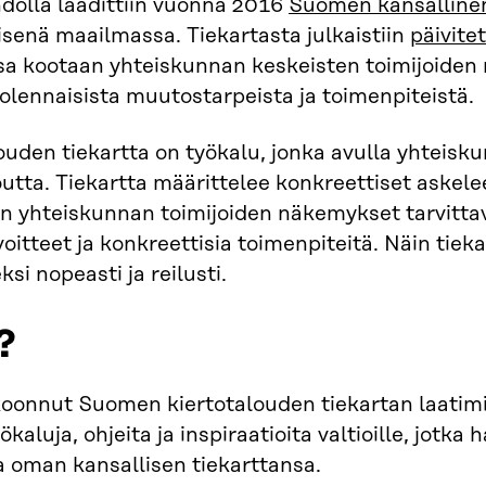
hdolla laadittiin vuonna 2016
Suomen kansallinen
enä maailmassa. Tiekartasta julkaistiin
päivite
sa kootaan yhteiskunnan keskeisten toimijoiden
olennaisista muutostarpeista ja toimenpiteistä.
ouden tiekartta on työkalu, jonka avulla yhteisk
outta. Tiekartta määrittelee konkreettiset aske
n yhteiskunnan toimijoiden näkemykset tarvittavi
avoitteet ja konkreettisia toimenpiteitä. Näin tiek
ksi nopeasti ja reilusti.
?
koonnut Suomen kiertotalouden tiekartan laatimis
ökaluja, ohjeita ja inspiraatioita valtioille, jotka
a oman kansallisen tiekarttansa.