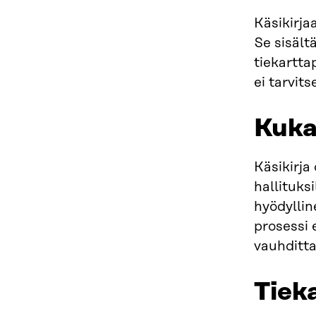
Käsikirja
Se sisält
tiekartta
ei tarvits
Kuka
Käsikirja 
hallituksi
hyödyllin
prosessi 
vauhditta
Tiek