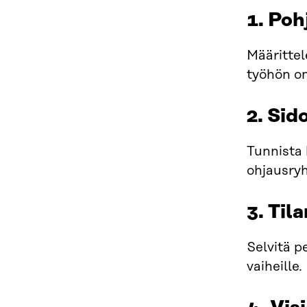
1. Poh
Määrittel
työhön on 
2. Si
Tunnista 
ohjausryh
3. Til
Selvitä p
vaiheille.