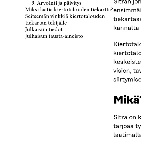
Sitran jo
9. Arvointi ja päivitys
Miksi laatia kiertotalouden tiekartta?
ensimmäis
Seitsemän vinkkiä kiertotalouden
tiekartas
tiekartan tekijälle
kannalta 
Julkaisun tiedot
Julkaisun tausta-aineisto
Kiertotal
kiertotal
keskeiste
vision, t
siirtymise
Mikä
Sitra on 
tarjoaa ty
laatimall