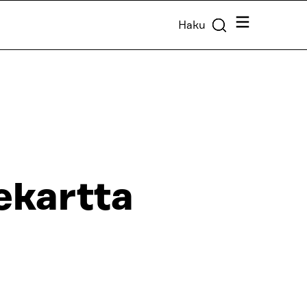
Valikko
Haku
ekartta