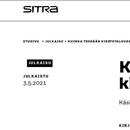
Siirry
Sitra
suoraan
sisältöön
↓
ETUSIVU
JULKAISU
KUINKA TEHDÄÄN KIERTOTALOUDE
K
JULKAISU
JULKAISTU
k
3.5.2021
Käs
KIRJ