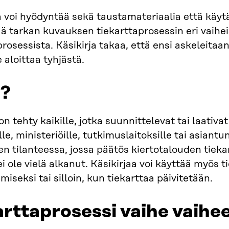
a voi hyödyntää sekä taustamateriaalia että käy
ää tarkan kuvauksen tiekarttaprosessin eri vai
prosessista. Käsikirja takaa, että ensi askeleitaan
e aloittaa tyhjästä.
?
on tehty kaikille, jotka suunnittelevat tai laativa
lle, ministeriöille, tutkimuslaitoksille tai asiantun
en tilanteessa, jossa päätös kiertotalouden tieka
ei ole vielä alkanut. Käsikirjaa voi käyttää myös 
miseksi tai silloin, kun tiekarttaa päivitetään.
arttaprosessi vaihe vaihee