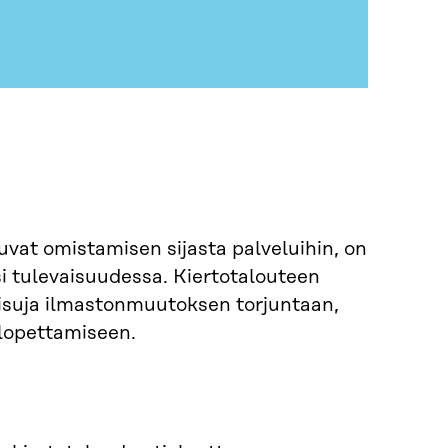
uvat omistamisen sijasta palveluihin, on
si tulevaisuudessa. Kiertotalouteen
kaisuja ilmastonmuutoksen torjuntaan,
lopettamiseen.