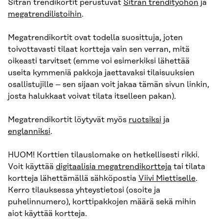
Sitran trendikortit perustuvat
Sitran trendityöhön
ja
megatrendilistoihin
.
Megatrendikortit ovat todella suosittuja, joten
toivottavasti tilaat kortteja vain sen verran, mitä
oikeasti tarvitset (emme voi esimerkiksi lähettää
useita kymmeniä pakkoja jaettavaksi tilaisuuksien
osallistujille – sen sijaan voit jakaa tämän sivun linkin,
josta halukkaat voivat tilata itselleen pakan).
Megatrendikortit löytyvät myös
ruotsiksi
ja
englanniksi
.
HUOM! Korttien tilauslomake on hetkellisesti rikki.
Voit käyttää
digitaalisia megatrendikortteja
tai tilata
kortteja lähettämällä sähköpostia
Viivi Miettiselle
.
Kerro tilauksessa yhteystietosi (osoite ja
puhelinnumero), korttipakkojen määrä sekä mihin
aiot käyttää kortteja.