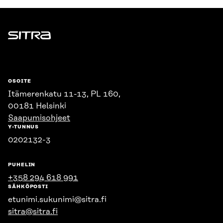
Sitra
OSOITE
Itämerenkatu 11-13, PL 160,
00181 Helsinki
Saapumisohjeet
Y-TUNNUS
0202132-3
PUHELIN
+358 294 618 991
SÄHKÖPOSTI
etunimi.sukunimi@sitra.fi
sitra@sitra.fi