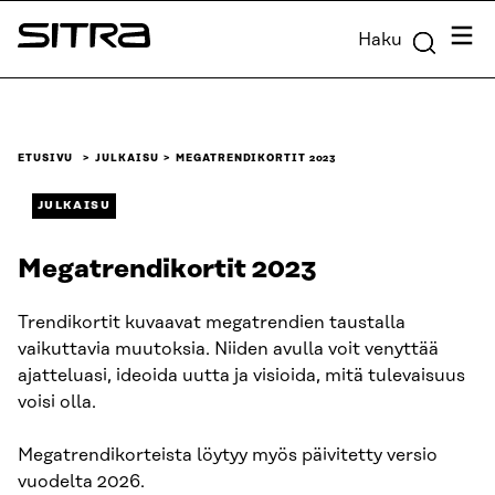
Siirry
Valik
Haku
suoraan
Sitra
sisältöön
↓
ETUSIVU
JULKAISU
MEGATRENDIKORTIT 2023
JULKAISU
Megatrendikortit 2023
Trendikortit kuvaavat megatrendien taustalla
vaikuttavia muutoksia. Niiden avulla voit venyttää
ajatteluasi, ideoida uutta ja visioida, mitä tulevaisuus
voisi olla.
Megatrendikorteista löytyy myös päivitetty versio
vuodelta 2026.