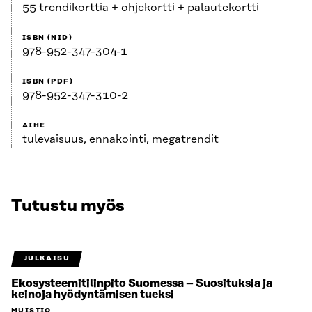
55 trendikorttia + ohjekortti + palautekortti
ISBN (NID)
978-952-347-304-1
ISBN (PDF)
978-952-347-310-2
AIHE
tulevaisuus, ennakointi, megatrendit
Tutustu myös
JULKAISU
Ekosysteemitilinpito Suomessa – Suosituksia ja
keinoja hyödyntämisen tueksi
MUISTIO