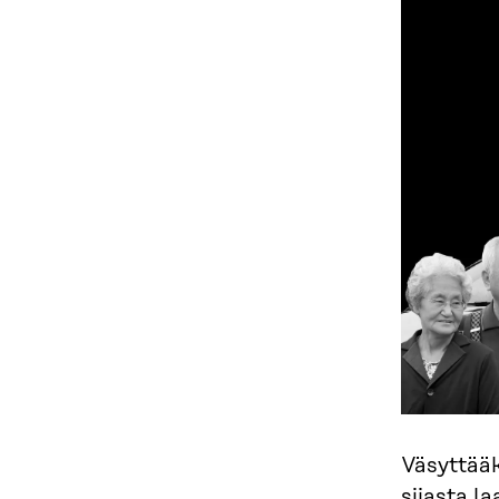
Väsyttääk
sijasta l