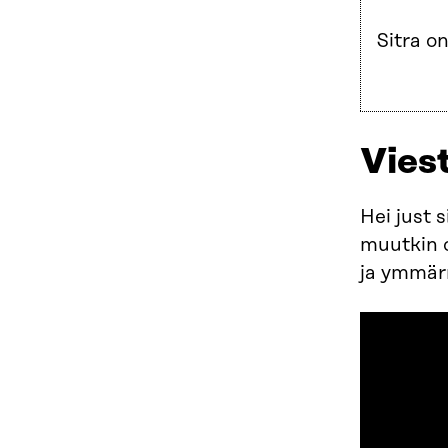
Sitra on
Vies
Hei just 
muutkin o
ja ymmär