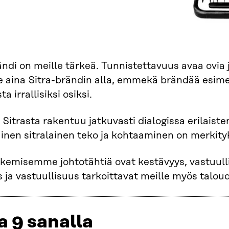
ndi on meille tärkeä. Tunnistettavuus avaa ovia j
 aina Sitra-brändin alla, emmekä brändää esim
a irrallisiksi osiksi.
 Sitrasta rakentuu jatkuvasti dialogissa erilaist
ainen sitralainen teko ja kohtaaminen on merkity
kemisemme johtotähtiä ovat kestävyys, vastuull
 ja vastuullisuus tarkoittavat meille myös taloud
a 9 sanalla