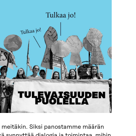
in meitäkin. Siksi panostamme määrän
kä synnyttää dialogia ja toimintaa, mihin