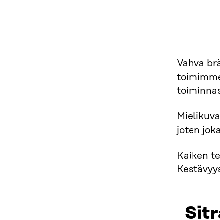
Vahva brä
toimimme
toiminnast
Mielikuva
joten jok
Kaiken te
Kestävyys
Sitr