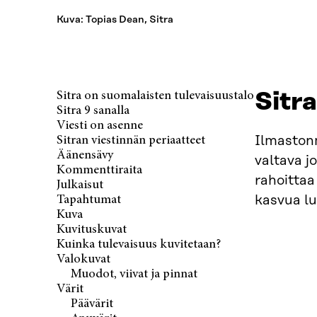
Kuva: Topias Dean, Sitra
Sitr
Sitra on suomalaisten tulevaisuustalo
Sitra 9 sanalla
Viesti on asenne
Ilmastonm
Sitran viestinnän periaatteet
Äänensävy
valtava j
Kommenttiraita
rahoittaa
Julkaisut
kasvua lu
Tapahtumat
Kuva
Kuvituskuvat
Kuinka tulevaisuus kuvitetaan?
Valokuvat
Muodot, viivat ja pinnat
Värit
Päävärit