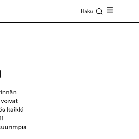
Valikko
Haku
a
tinnän
 voivat
s kaikki
ii
suurimpia