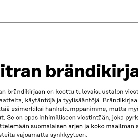
itran brändikirj
an brändikirjaan on koottu tulevaisuustalon vies
aatteita, käytäntöjä ja tyylisääntöjä. Brändikirjaa
ttää esimerkiksi hankekumppanimme, mutta myö
. Se on opas inhimilliseen viestintään, joka pyrk
ittelemään suomalaisen arjen ja koko maailman 
steita vajoamatta synkkyyteen.