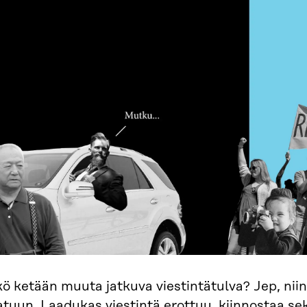
ö ketään muuta jatkuva viestintätulva? Jep, ni
aatuun. Laadukas viestintä erottuu, kiinnostaa se