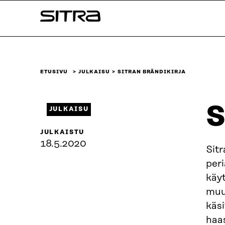
Siirry
Sitra
suoraan
sisältöön
↓
ETUSIVU
JULKAISU
SITRAN BRÄNDIKIRJA
S
JULKAISU
JULKAISTU
18.5.2020
Sitr
peri
käy
muut
käs
haa