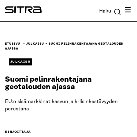
Siirry
Valik
Haku
suoraan
Sitra
sisältöön
↓
ETUSIVU
JULKAISU
SUOMI PELINRAKENTAJANA GEOTALOUDEN
AJASSA
JULKAISU
Suomi pelinrakentajana
geotalouden ajassa
EU:n sisämarkkinat kasvun ja kriisinkestävyyden
perustana
KIRJOITTAJA