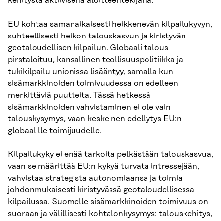
kehitystä aktiivisena aloitteentekijänä.
EU kohtaa samanaikaisesti heikkenevän kilpailukyvyn,
suhteellisesti heikon talouskasvun ja kiristyvän
geotaloudellisen kilpailun. Globaali talous
pirstaloituu, kansallinen teollisuuspolitiikka ja
tukikilpailu unionissa lisääntyy, samalla kun
sisämarkkinoiden toimivuudessa on edelleen
merkittäviä puutteita. Tässä hetkessä
sisämarkkinoiden vahvistaminen ei ole vain
talouskysymys, vaan keskeinen edellytys EU:n
globaalille toimijuudelle.
Kilpailukyky ei enää tarkoita pelkästään talouskasvua,
vaan se määrittää EU:n kykyä turvata intressejään,
vahvistaa strategista autonomiaansa ja toimia
johdonmukaisesti kiristyvässä geotaloudellisessa
kilpailussa. Suomelle sisämarkkinoiden toimivuus on
suoraan ja välillisesti kohtalonkysymys: talouskehitys,