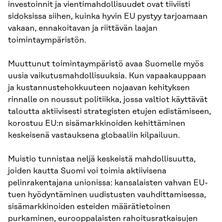
investoinnit ja vientimahdollisuudet ovat tiiviisti
sidoksissa siihen, kuinka hyvin EU pystyy tarjoamaan
vakaan, ennakoitavan ja riittävän laajan
toimintaympäristön.
Muuttunut toimintaympäristö avaa Suomelle myös
uusia vaikutusmahdollisuuksia. Kun vapaakauppaan
ja kustannustehokkuuteen nojaavan kehityksen
rinnalle on noussut politiikka, jossa valtiot käyttävät
taloutta aktiivisesti strategisten etujen edistämiseen,
korostuu EU:n sisämarkkinoiden kehittäminen
keskeisenä vastauksena globaaliin kilpailuun.
Muistio tunnistaa neljä keskeistä mahdollisuutta,
joiden kautta Suomi voi toimia aktiivisena
pelinrakentajana unionissa: kansalaisten vahvan EU-
tuen hyödyntäminen uudistusten vauhdittamisessa,
sisämarkkinoiden esteiden määrätietoinen
purkaminen, eurooppalaisten rahoitusratkaisujen