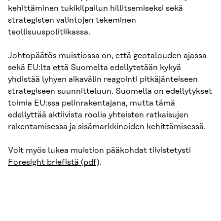
kehittäminen tukikilpailun hillitsemiseksi sekä
strategisten valintojen tekeminen
teollisuuspolitiikassa.
Johtopäätös muistiossa on, että geotalouden ajassa
sekä EU:lta että Suomelta edellytetään kykyä
yhdistää lyhyen aikavälin reagointi pitkäjänteiseen
strategiseen suunnitteluun. Suomella on edellytykset
toimia EU:ssa pelinrakentajana, mutta tämä
edellyttää aktiivista roolia yhteisten ratkaisujen
rakentamisessa ja sisämarkkinoiden kehittämisessä.
Voit myös lukea muistion pääkohdat tiivistetysti
Foresight briefistä (pdf)
.