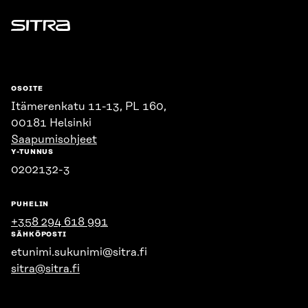
Sitra
OSOITE
Itämerenkatu 11-13, PL 160,
00181 Helsinki
Saapumisohjeet
Y-TUNNUS
0202132-3
PUHELIN
+358 294 618 991
SÄHKÖPOSTI
etunimi.sukunimi@sitra.fi
sitra@sitra.fi