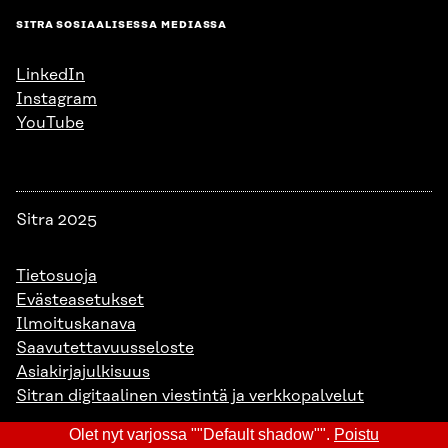
SITRA SOSIAALISESSA MEDIASSA
LinkedIn
Instagram
YouTube
Sitra 2025
Tietosuoja
Evästeasetukset
Ilmoituskanava
Saavutettavuusseloste
Asiakirjajulkisuus
Sitran digitaalinen viestintä ja verkkopalvelut
Olet nyt varjossa ""Default shadow"".
Poistu