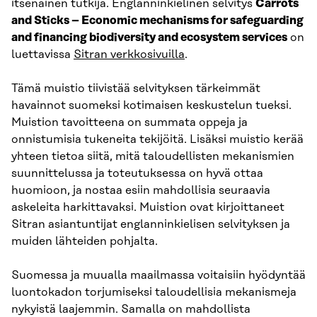
itsenäinen tutkija. Englanninkielinen selvitys
Carrots
and Sticks – Economic mechanisms for safeguarding
and financing biodiversity and ecosystem services
on
luettavissa
Sitran verkkosivuilla
.
Tämä muistio tiivistää selvityksen tärkeimmät
havainnot suomeksi kotimaisen keskustelun tueksi.
Muistion tavoitteena on summata oppeja ja
onnistumisia tukeneita tekijöitä. Lisäksi muistio kerää
yhteen tietoa siitä, mitä taloudellisten mekanismien
suunnittelussa ja toteutuksessa on hyvä ottaa
huomioon, ja nostaa esiin mahdollisia seuraavia
askeleita harkittavaksi. Muistion ovat kirjoittaneet
Sitran asiantuntijat englanninkielisen selvityksen ja
muiden lähteiden pohjalta.
Suomessa ja muualla maailmassa voitaisiin hyödyntää
luontokadon torjumiseksi taloudellisia mekanismeja
nykyistä laajemmin. Samalla on mahdollista