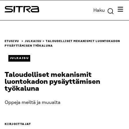
Siirry
Valik
Haku
suoraan
Sitra
sisältöön
↓
ETUSIVU
JULKAISU
TALOUDELLISET MEKANISMIT LUONTOKADON
PYSÄYTTÄMISEN TYÖKALUNA
JULKAISU
Taloudelliset mekanismit
luontokadon pysäyttämisen
työkaluna
Oppeja meiltä ja muualta
KIRJOITTAJAT