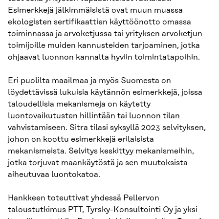
Esimerkkejä jälkimmäisistä ovat muun muassa
ekologisten sertifikaattien käyttöönotto omassa
toiminnassa ja arvoketjussa tai yrityksen arvoketjun
toimijoille muiden kannusteiden tarjoaminen, jotka
ohjaavat luonnon kannalta hyviin toimintatapoihin.
Eri puolilta maailmaa ja myös Suomesta on
löydettävissä lukuisia käytännön esimerkkejä, joissa
taloudellisia mekanismeja on käytetty
luontovaikutusten hillintään tai luonnon tilan
vahvistamiseen. Sitra tilasi syksyllä 2023 selvityksen,
johon on koottu esimerkkejä erilaisista
mekanismeista. Selvitys keskittyy mekanismeihin,
jotka torjuvat maankäytöstä ja sen muutoksista
aiheutuvaa luontokatoa.
Hankkeen toteuttivat yhdessä Pellervon
taloustutkimus PTT, Tyrsky-Konsultointi Oy ja yksi