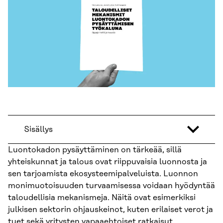
Sisällys
Luontokadon pysäyttäminen on tärkeää, sillä
yhteiskunnat ja talous ovat riippuvaisia luonnosta ja
sen tarjoamista ekosysteemipalveluista. Luonnon
monimuotoisuuden turvaamisessa voidaan hyödyntää
taloudellisia mekanismeja. Näitä ovat esimerkiksi
julkisen sektorin ohjauskeinot, kuten erilaiset verot ja
tuet sekä yritysten vapaaehtoiset ratkaisut.