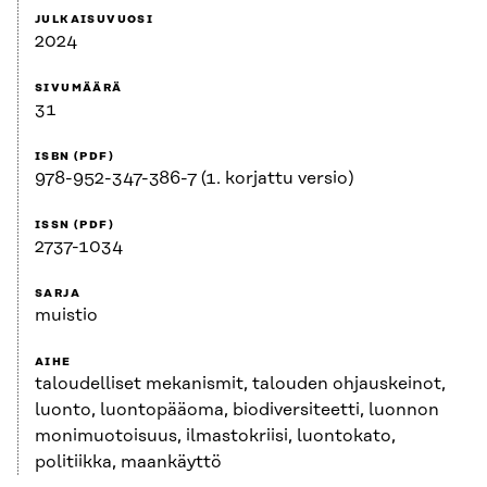
JULKAISUVUOSI
2024
SIVUMÄÄRÄ
31
ISBN (PDF)
978-952-347-386-7 (1. korjattu versio)
ISSN (PDF)
2737-1034
SARJA
muistio
AIHE
taloudelliset mekanismit, talouden ohjauskeinot,
luonto, luontopääoma, biodiversiteetti, luonnon
monimuotoisuus, ilmastokriisi, luontokato,
politiikka, maankäyttö