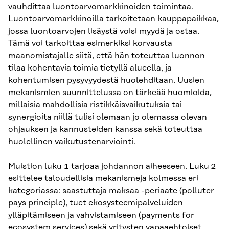
vauhdittaa luontoarvomarkkinoiden toimintaa.
Luontoarvomarkkinoilla tarkoitetaan kauppapaikkaa,
jossa luontoarvojen lisäystä voisi myydä ja ostaa.
Tämä voi tarkoittaa esimerkiksi korvausta
maanomistajalle siitä, että hän toteuttaa luonnon
tilaa kohentavia toimia tietyllä alueella, ja
kohentumisen pysyvyydestä huolehditaan. Uusien
mekanismien suunnittelussa on tärkeää huomioida,
millaisia mahdollisia ristikkäisvaikutuksia tai
synergioita niillä tulisi olemaan jo olemassa olevan
ohjauksen ja kannusteiden kanssa sekä toteuttaa
huolellinen vaikutustenarviointi.
Muistion luku 1 tarjoaa johdannon aiheeseen. Luku 2
esittelee taloudellisia mekanismeja kolmessa eri
kategoriassa: saastuttaja maksaa -periaate (polluter
pays principle), tuet ekosysteemipalveluiden
ylläpitämiseen ja vahvistamiseen (payments for
ecosystem services) sekä yritysten vapaaehtoiset