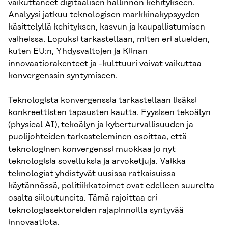
vaikuttaneet digitaalisen hallinnon kehitykseen.
Analyysi jatkuu teknologisen markkinakypsyyden
käsittelyllä kehityksen, kasvun ja kaupallistumisen
vaiheissa. Lopuksi tarkastellaan, miten eri alueiden,
kuten EU:n, Yhdysvaltojen ja Kiinan
innovaatiorakenteet ja -kulttuuri voivat vaikuttaa
konvergenssin syntymiseen.
Teknologista konvergenssia tarkastellaan lisäksi
konkreettisten tapausten kautta. Fyysisen tekoälyn
(physical AI), tekoälyn ja kyberturvallisuuden ja
puolijohteiden tarkasteleminen osoittaa, että
teknologinen konvergenssi muokkaa jo nyt
teknologisia sovelluksia ja arvoketjuja. Vaikka
teknologiat yhdistyvät uusissa ratkaisuissa
käytännössä, politiikkatoimet ovat edelleen suurelta
osalta siiloutuneita. Tämä rajoittaa eri
teknologiasektoreiden rajapinnoilla syntyvää
innovaatiota.