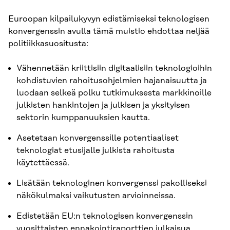
Euroopan kilpailukyvyn edistämiseksi teknologisen
konvergenssin avulla tämä muistio ehdottaa neljää
politiikkasuositusta:
Vähennetään kriittisiin digitaalisiin teknologioihin
kohdistuvien rahoitusohjelmien hajanaisuutta ja
luodaan selkeä polku tutkimuksesta markkinoille
julkisten hankintojen ja julkisen ja yksityisen
sektorin kumppanuuksien kautta.
Asetetaan konvergenssille potentiaaliset
teknologiat etusijalle julkista rahoitusta
käytettäessä.
Lisätään teknologinen konvergenssi pakolliseksi
näkökulmaksi vaikutusten arvioinneissa.
Edistetään EU:n teknologisen konvergenssin
vuosittaisten ennakointiraporttien julkaisua.