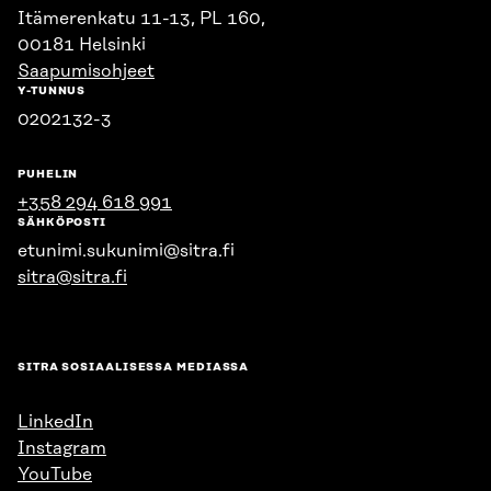
Itämerenkatu 11-13, PL 160,
00181 Helsinki
Saapumisohjeet
Y-TUNNUS
0202132-3
PUHELIN
+358 294 618 991
SÄHKÖPOSTI
etunimi.sukunimi@sitra.fi
sitra@sitra.fi
SITRA SOSIAALISESSA MEDIASSA
LinkedIn
Instagram
YouTube