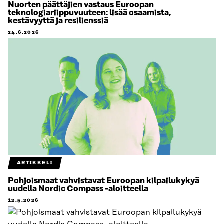
Nuorten päättäjien vastaus Euroopan
teknologiariippuvuuteen: lisää osaamista,
kestävyyttä ja resilienssiä
24.6.2026
ARTIKKELI
Pohjoismaat vahvistavat Euroopan kilpailukykyä
uudella Nordic Compass -aloitteella
12.5.2026