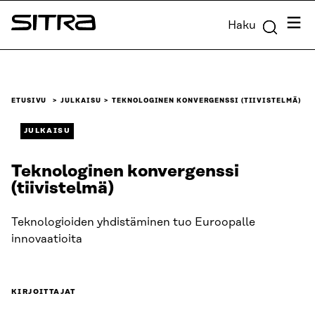
Siirry
Valik
Haku
suoraan
Sitra
sisältöön
↓
ETUSIVU
JULKAISU
TEKNOLOGINEN KONVERGENSSI (TIIVISTELMÄ)
JULKAISU
Teknologinen konvergenssi
(tiivistelmä)
Teknologioiden yhdistäminen tuo Euroopalle
innovaatioita
KIRJOITTAJAT