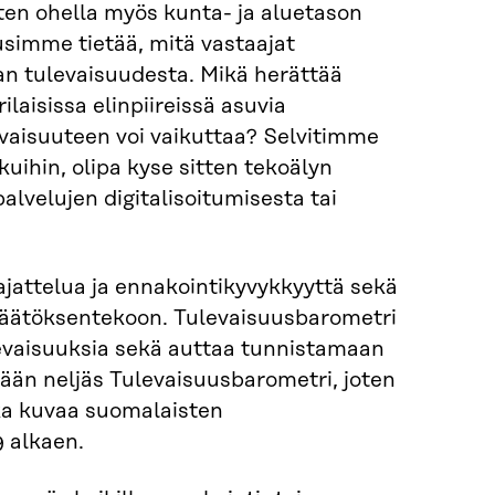
en ohella myös kunta- ja aluetason
usimme tietää, mitä vastaajat
n tulevaisuudesta. Mikä herättää
laisissa elinpiireissä asuvia
evaisuuteen voi vaikuttaa? Selvitimme
uihin, olipa kyse sitten tekoälyn
lvelujen digitalisoitumisesta tai
ajattelua ja ennakointikyvykkyyttä sekä
päätöksentekoon. Tulevaisuusbarometri
 tulevaisuuksia sekä auttaa tunnistamaan
sään neljäs Tulevaisuusbarometri, joten
oka kuvaa suomalaisten
 alkaen.