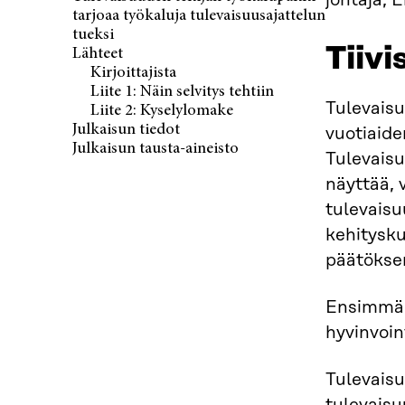
johtaja, 
tarjoaa työkaluja tulevaisuusajattelun
tueksi
Tiiv
Lähteet
Kirjoittajista
Liite 1: Näin selvitys tehtiin
Tulevaisu
Liite 2: Kyselylomake
Julkaisun tiedot
vuotiaid
Julkaisun tausta-aineisto
Tulevaisu
näyttää, 
tulevaisu
kehitysku
päätökse
Ensimmäis
hyvinvoin
Tulevaisu