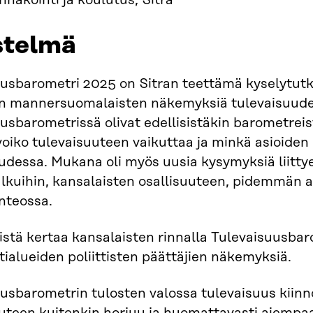
Ennakointi ja koulutus, Sitra
istelmä
usbarometri 2025 on Sitran teettämä kyselytutki
en mannersuomalaisten näkemyksiä tulevaisuude
usbarometrissä olivat edellisistäkin barometreis
voiko tulevaisuuteen vaikuttaa ja minkä asioiden
udessa. Mukana oli myös uusia kysymyksiä liitty
lkuihin, kansalaisten osallisuuteen, pidemmän 
nteossa.
tä kertaa kansalaisten rinnalla Tulevaisuusbaro
tialueiden poliittisten päättäjien näkemyksiä.
usbarometrin tulosten valossa tulevaisuus kiin