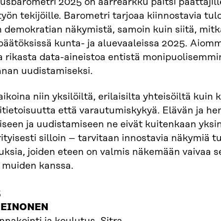
usbarometri 2025 on aarrearkku paitsi päättäjille
työn tekijöille. Barometri tarjoaa kiinnostavia tu
 demokratian näkymistä, samoin kuin siitä, mitkä
päätöksissä kunta- ja aluevaaleissa 2025. Aiom
 rikasta data-aineistoa entistä monipuolisemmi
nnan uudistamiseksi.
ikoina niin yksilöiltä, erilaisilta yhteisöiltä kui
sitietoisuutta että varautumiskykyä. Elävän ja h
iseen ja uudistamiseen ne eivät kuitenkaan yksin r
ityisesti silloin – tarvitaan innostavia näkymiä t
uksia, joiden eteen on valmis näkemään vaivaa s
i muiden kanssa.
5
HEINONEN