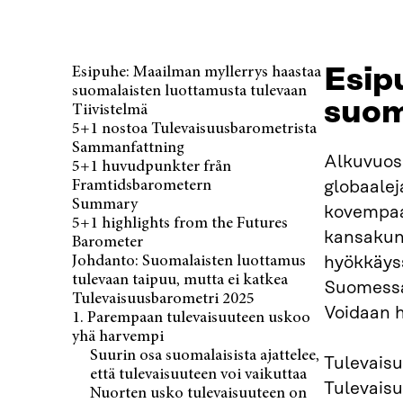
Esip
Esipuhe: Maailman myllerrys haastaa
suomalaisten luottamusta tulevaan
suom
Tiivistelmä
5+1 nostoa Tulevaisuusbarometrista
Sammanfattning
Alkuvuosi
5+1 huvudpunkter från
Framtidsbarometern
globaalej
Summary
kovempaa 
5+1 highlights from the Futures
kansakunt
Barometer
Johdanto: Suomalaisten luottamus
hyökkäyss
tulevaan taipuu, mutta ei katkea
Suomessa 
Tulevaisuusbarometri 2025
Voidaan h
1. Parempaan tulevaisuuteen uskoo
yhä harvempi
Suurin osa suomalaisista ajattelee,
Tulevaisu
että tulevaisuuteen voi vaikuttaa
Tulevaisu
Nuorten usko tulevaisuuteen on