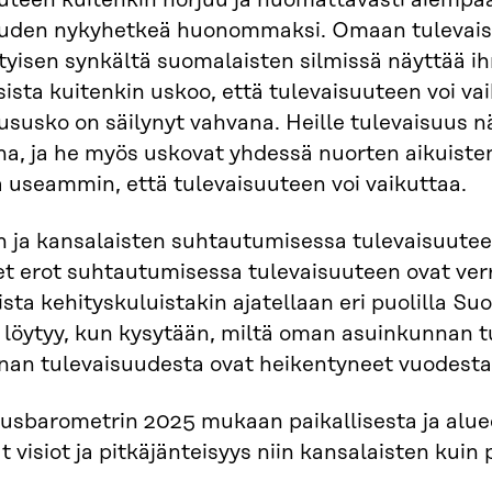
uteen kuitenkin horjuu ja huomattavasti aiempa
uuden nykyhetkeä huonommaksi. Omaan tulevaisu
tyisen synkältä suomalaisten silmissä näyttää i
ista kuitenkin uskoo, että tulevaisuuteen voi va
ususko on säilynyt vahvana. Heille tulevaisuus 
a, ja he myös uskovat yhdessä nuorten aikuiste
 useammin, että tulevaisuuteen voi vaikuttaa.
n ja kansalaisten suhtautumisessa tulevaisuuteen
et erot suhtautumisessa tulevaisuuteen ovat verr
ista kehityskuluistakin ajatellaan eri puolilla S
 löytyy, kun kysytään, miltä oman asuinkunnan t
nan tulevaisuudesta ovat heikentyneet vuodesta
usbarometrin 2025 mukaan paikallisesta ja alue
t visiot ja pitkäjänteisyys niin kansalaisten kuin