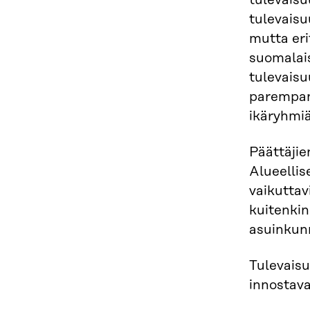
tulevaisu
tulevais
mutta eri
suomalais
tulevaisu
parempan
ikäryhmiä
Päättäjie
Alueellis
vaikuttav
kuitenkin
asuinkun
Tulevaisu
innostava