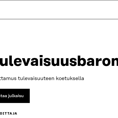
ulevaisuusbaro
ttamus tulevaisuuteen koetuksella
taa julkaisu
OITTAJA