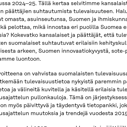
sa 2024–25. Tällä kertaa selvitimme kansalaist
ten päättäjien suhtautumista tulevaisuuteen. Hal
at omasta, asuinseutunsa, Suomen ja ihmiskunna
ikä pelottaa, mikä innostaa eri puolilla Suomea eri
ia? Kokevatko kansalaiset ja päättäjät, että tul
en suomalaiset suhtautuvat erilaisiin kehityskulk
sesta arkeen, Suomen innovaatiokyvystä, sote-pa
amme luontoon.
voitteena on vahvistaa suomalaisten tulevaisuus
ytkemään tulevaisuustietoa nykyistä paremmin 
ietoa ja välineitä kuvitella ja käsitellä erilaisia
usajattelun pullonkauloja. Tämä on järjestykses
on myös päivittyvä ja täydentyvä tietopankki, j
usajattelun muutoksia ja trendejä vuodesta 2019