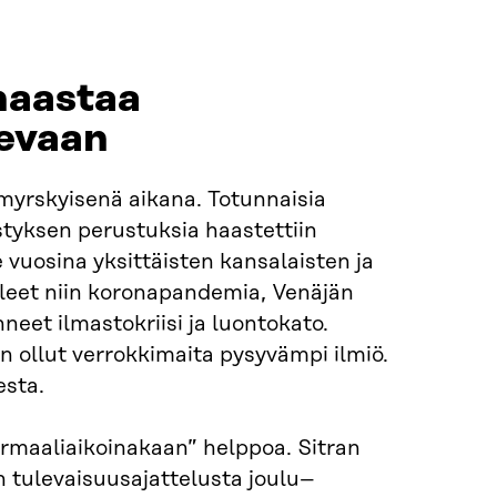
haastaa
levaan
myrskyisenä aikana. Totunnaisia
estyksen perustuksia haastettiin
vuosina yksittäisten kansalaisten ja
lleet niin koronapandemia, Venäjän
eet ilmastokriisi ja luontokato.
n ollut verrokkimaita pysyvämpi ilmiö.
esta.
ormaaliaikoinakaan” helppoa. Sitran
 tulevaisuusajattelusta joulu–