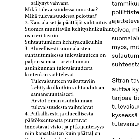
säilynyt vahvana
tammikuus
Mikä tulevaisuudessa innostaa?
poliittis
Mikä tulevaisuudessa pelottaa?
ajattelev
2. Kansalaiset ja päättäjät suhtautuvat
Suomea muuttaviin kehityskulkuihin
toivoa, m
osin eri tavoin
suomalais
Suhtautuminen kehityskulkuihin
myös, mit
3. Alueellisesti suomalaisten
suhtautumisessa tulevaisuuteen on
sulautumi
paljon samaa – arviot oman
suhteest
asuinkunnan tulevaisuudesta
kuitenkin vaihtelevat
Sitran ta
Tulevaisuuteen vaikuttaviin
kehityskulkuihin suhtaudutaan
auttaa k
samansuuntaisesti
tarjoaa t
Arviot oman asuinkunnan
tulevaisu
tulevaisuudesta vaihtelevat
4. Paikallisesta ja alueellisesta
kyseessä 
päätöksenteosta puuttuvat
tulevaisu
innostavat visiot ja pitkäjänteisyys
niin kansalaisten kuin päättäjien