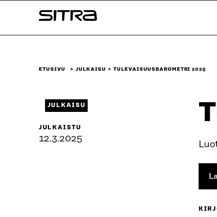
Siirry
Sitra
suoraan
sisältöön
↓
ETUSIVU
JULKAISU
TULEVAISUUSBAROMETRI 2025
T
JULKAISU
JULKAISTU
12.3.2025
Luo
La
KIRJ