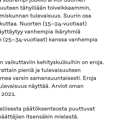
a suurempi joukko arvioi Suomen
uteen tähyillään toiveikkaammin,
hmiskunnan tulevaisuus. Suurin osa
ikuttaa. Nuorten (15–24-vuotiaat)
näyttäytyy vanhempia ikäryhmiä
n (25–34-vuotiaat) kanssa vanhempia
 vaikuttaviin kehityskulkuihin on eroja.
attain pieniä ja tulevaisuuteen
uomea varsin samansuuntaisesti. Eroja
ulevaisuus näyttää. Arviot oman
 2021.
ellisesta päätöksenteosta puuttuvat
 päättäjien itsensäkin mielestä.