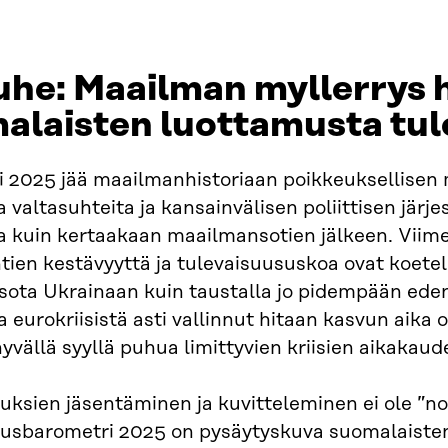
uhe: Maailman myllerrys 
alaisten luottamusta tu
 2025 jää maailmanhistoriaan poikkeuksellisen 
a valtasuhteita ja kansainvälisen poliittisen järj
kuin kertaakaan maailmansotien jälkeen. Viime 
ien kestävyyttä ja tulevaisuususkoa ovat koete
ota Ukrainaan kuin taustalla jo pidempään edenn
eurokriisistä asti vallinnut hitaan kasvun aika o
yvällä syyllä puhua limittyvien kriisien aikakaud
uksien jäsentäminen ja kuvitteleminen ei ole ”n
usbarometri 2025 on pysäytyskuva suomalaisten