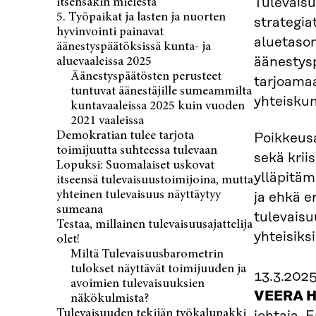
Tulevaisu
itsensäkin mielestä
5. Työpaikat ja lasten ja nuorten
strategia
hyvinvointi painavat
aluetason
äänestyspäätöksissä kunta- ja
äänestys
aluevaaleissa 2025
Äänestyspäätösten perusteet
tarjoamaa
tuntuvat äänestäjille sumeammilta
yhteisku
kuntavaaleissa 2025 kuin vuoden
2021 vaaleissa
Demokratian tulee tarjota
Poikkeusa
toimijuutta suhteessa tulevaan
sekä krii
Lopuksi: Suomalaiset uskovat
ylläpitäm
itseensä tulevaisuustoimijoina, mutta
yhteinen tulevaisuus näyttäytyy
ja ehkä er
sumeana
tulevaisu
Testaa, millainen tulevaisuusajattelija
yhteisiks
olet!
Miltä Tulevaisuusbarometrin
tulokset näyttävät toimijuuden ja
13.3.202
avoimien tulevaisuuksien
VEERA 
näkökulmista?
Tulevaisuuden tekijän työkalupakki