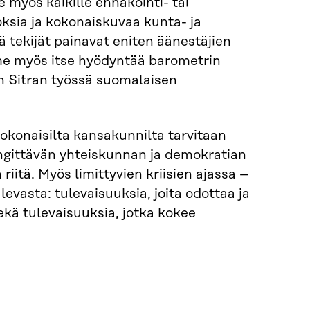
 myös kaikille ennakointi- tai
loksia ja kokonaiskuvaa kunta- ja
 tekijät painavat eniten äänestäjien
me myös itse hyödyntää barometrin
n Sitran työssä suomalaisen
n kokonaisilta kansakunnilta tarvitaan
engittävän yhteiskunnan ja demokratian
iitä. Myös limittyvien kriisien ajassa –
ulevasta: tulevaisuuksia, joita odottaa ja
ekä tulevaisuuksia, jotka kokee