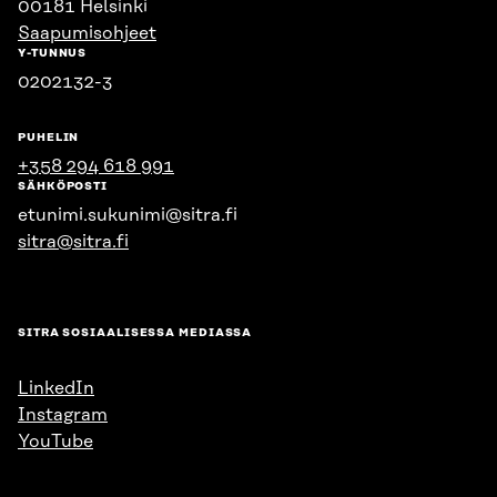
00181 Helsinki
Saapumisohjeet
Y-TUNNUS
0202132-3
PUHELIN
+358 294 618 991
SÄHKÖPOSTI
etunimi.sukunimi@sitra.fi
sitra@sitra.fi
SITRA SOSIAALISESSA MEDIASSA
LinkedIn
Instagram
YouTube