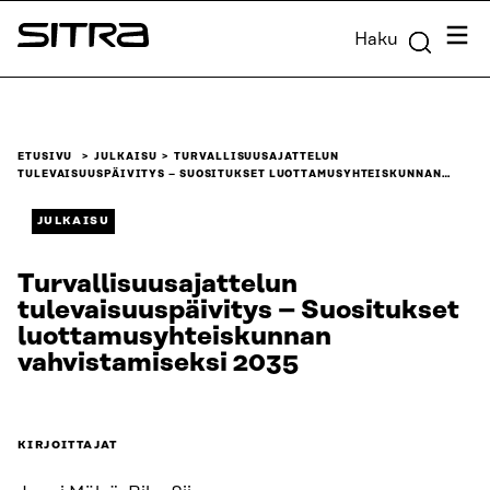
Siirry
Valik
Haku
suoraan
Sitra
sisältöön
↓
ETUSIVU
JULKAISU
TURVALLISUUSAJATTELUN
TULEVAISUUSPÄIVITYS – SUOSITUKSET LUOTTAMUSYHTEISKUNNAN…
JULKAISU
Turvallisuusajattelun
tulevaisuuspäivitys – Suositukset
luottamusyhteiskunnan
vahvistamiseksi 2035
KIRJOITTAJAT