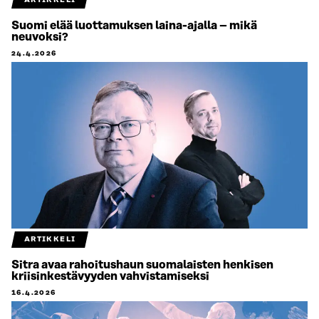
ARTIKKELI
Suomi elää luottamuksen laina-ajalla – mikä
neuvoksi?
24.4.2026
ARTIKKELI
Sitra avaa rahoitushaun suomalaisten henkisen
kriisinkestävyyden vahvistamiseksi
16.4.2026