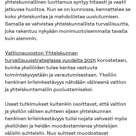
yhteiskunnallinen luottamus syntyy hitaasti ja vaatii
jatkuvaa huoltoa. Kun se on kunnossa, kannattelee se
koko yhteiskuntaa ja mahdollistaa uusiutumisen.
Samalla se vahvistaa yhteiskunnallista turvallisuutta,
joka rakentuu nykyään monimuotoisemmalla tavalla
kuin aiemmin.
Valtioneuvoston Yhteiskunnan
turvallisuusstrategiassa vuodelta 2025
korostetaan,
kuinka yksilöiden tulee kantaa vastuuta
toimintakyvystään ja varautumisestaan. Yksilön
henkinen kriisinkestävyys nähdään välineenä valtion
ja yhteiskuntamallin puolustamiseksi.
Useat tutkimukset kuitenkin osoittavat, että valtion
ja yksilön välisen suhteen sijaan yhteiskunnan
henkinen kriisinkestävyys tulisi nojata vahvasti myös
yksilöiden ja heidän muodostamiensa yhteisöjen
välisiin suhteisiin. Nuo suhteet muodostavat