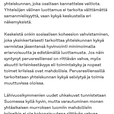
yhteiskunnan, joka osaltaan kannattelee valtiota.
Yhteisöjen välinen luottamus ei tarkoita välttämättä
samanmielisyyttä, vaan kykyä keskustella eri
näkemyksistä.
Keskeistä onkin sosiaalisen koheesion vahvistaminen,
joka yksinkertaisesti tarkoittaa yhteiskunnan kykyä
varmistaa jäsentensä hyvinvointi minimoimalla
eriarvoisuutta ja edistämällä luottamusta. Jos näin
syntynyt perusresilienssi on riittävän vahva, myös
akuutti kriisinkestävyys eli toimintakyky ja nopeat
toimet kriisissä ovat mahdollisia. Perusresilienssillä
tarkoitetaan yhteiskunnan kykyä selviytyä ja toimia
muuttuvissa oloissa.
Lähivuosikymmenien uudet uhkakuvat tunnistetaan
Suomessa kyllä hyvin, mutta varautuminen monen
yhtäaikaisen murroksen luomiin mahdollisiin
kriiseihin ei ole kokonaisuutena riittävän vahvaa.