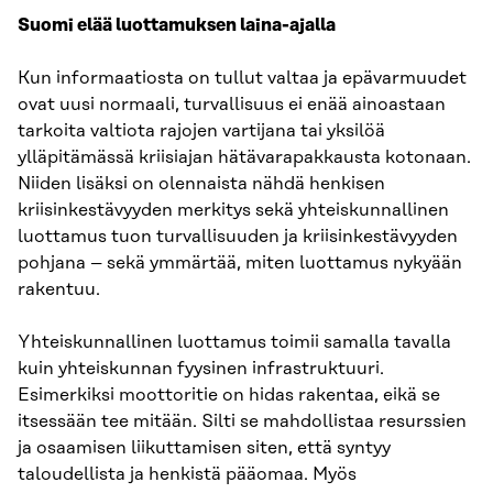
Suomi elää luottamuksen laina-ajalla
Kun informaatiosta on tullut valtaa ja epävarmuudet
ovat uusi normaali, turvallisuus ei enää ainoastaan
tarkoita valtiota rajojen vartijana tai yksilöä
ylläpitämässä kriisiajan hätävarapakkausta kotonaan.
Niiden lisäksi on olennaista nähdä henkisen
kriisinkestävyyden merkitys sekä yhteiskunnallinen
luottamus tuon turvallisuuden ja kriisinkestävyyden
pohjana – sekä ymmärtää, miten luottamus nykyään
rakentuu.
Yhteiskunnallinen luottamus toimii samalla tavalla
kuin yhteiskunnan fyysinen infrastruktuuri.
Esimerkiksi moottoritie on hidas rakentaa, eikä se
itsessään tee mitään. Silti se mahdollistaa resurssien
ja osaamisen liikuttamisen siten, että syntyy
taloudellista ja henkistä pääomaa. Myös