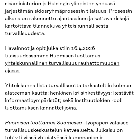
sisäministeriön ja Helsingin yliopiston yhdessä
järjestämän sidosryhmäprosessin tilaisuus. Prosessin
aikana on rakennettu ajantasainen ja kattava riskejä
kartoittava tilannekuva yhteiskunnallisesta
turvallisuudesta.
Havainnot ja opit julkaistiin 16.4.2026
tilaisuudessamme Huomisen luottamus –
yhteiskunnallinen turvallisuus rauhattomuuden
ajassa
.
Yhteiskunnallista turvallisuutta tarkasteltiin kolmen
alateeman kautta: henkinen kriisinkestävyys; kestävät
informaatioympäristöt; sekä instituutioiden rooli
luottamuksen kannattelijoina.
Huomisen luottamus Suomessa
-työpaperi
valaisee
turvallisuuskeskustelun katvealueita. Julkaisu on
tehty tiiviissä yhteistyössä kumppanien ja