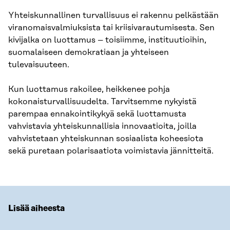
Yhteiskunnallinen turvallisuus ei rakennu pelkästään
viranomaisvalmiuksista tai kriisivarautumisesta. Sen
kivijalka on luottamus – toisiimme, instituutioihin,
suomalaiseen demokratiaan ja yhteiseen
tulevaisuuteen.
Kun luottamus rakoilee, heikkenee pohja
kokonaisturvallisuudelta. Tarvitsemme nykyistä
parempaa ennakointikykyä sekä luottamusta
vahvistavia yhteiskunnallisia innovaatioita, joilla
vahvistetaan yhteiskunnan sosiaalista koheesiota
sekä puretaan polarisaatiota voimistavia jännitteitä.
Lisää aiheesta