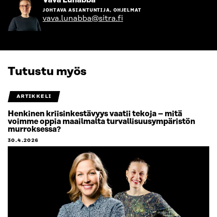
henkilön
JOHTAVA ASIANTUNTIJA, OHJELMAT
sivulle
vava.lunabba@sitra.fi
Tutustu myös
ARTIKKELI
Henkinen kriisinkestävyys vaatii tekoja – mitä
voimme oppia maailmalta turvallisuusympäristön
murroksessa?
30.4.2026