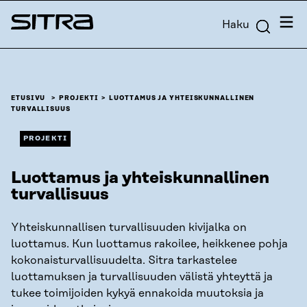
Siirry
Valik
Haku
suoraan
Sitra
sisältöön
↓
ETUSIVU
PROJEKTI
LUOTTAMUS JA YHTEISKUNNALLINEN
TURVALLISUUS
PROJEKTI
Luottamus ja yhteiskunnallinen
turvallisuus
Yhteiskunnallisen turvallisuuden kivijalka on
luottamus. Kun luottamus rakoilee, heikkenee pohja
kokonaisturvallisuudelta. Sitra tarkastelee
luottamuksen ja turvallisuuden välistä yhteyttä ja
tukee toimijoiden kykyä ennakoida muutoksia ja