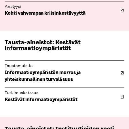
Analyysi
Kohti vahvempaa kriisinkestävyyttä
Tausta-aineistot: Kestävät
informaatioympäristöt
Taustamuistio
Informaatioympäristön murros ja
yhteiskunnallinen turvallisuus
Tutkimuskatsaus
Kestävät informaatioympäristöt
Tausta-aineistot: Instituutioiden rooli