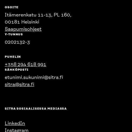
OSOITE
Itämerenkatu 11-13, PL 160,
00181 Helsinki
Saapumisohjeet
Y-TUNNUS
0202132-3
PUHELIN
+358 294 618 991
SÄHKÖPOSTI
etunimi.sukunimi@sitra.fi
sitra@sitra.fi
SITRA SOSIAALISESSA MEDIASSA
LinkedIn
Instagram