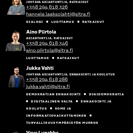
henkilön
JOHTAVA ASIANTUNTIJA, RATKAISUT
sivulle
+358 294 618 326
hannele.laaksolahti@sitra.fi
DIALOGI
LUOTTAMUS
RATKAISUT
Siirry
Aino Piirtola
henkilön
ASIANTUNTIJA, RATKAISUT
sivulle
+358 294 618 346
aino.piirtola@sitra.fi
LUOTTAMUS
RATKAISUT
Siirry
Jukka Vahti
henkilön
JOHTAVA ASIANTUNTIJA, ENNAKOINTI JA KOULUTUS
sivulle
+358 294 618 286
jukka.vahti@sitra.fi
DEMOKRATIAN ENNAKOINTI
DIGIDEMOKRATIA
DIGITAALINEN VALTA
ENNAKOINTI JA
KOULUTUS
SOME JA
INFORMAATIOVAIKUTTAMINEN
TURVALLISUUSYMPÄRISTÖN MURROS
Siirry
Vava Lunabba