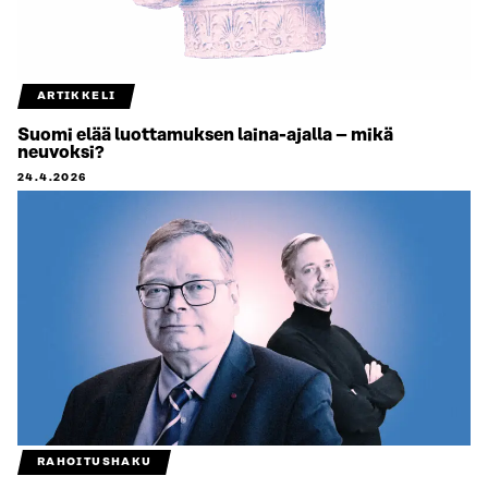
ARTIKKELI
Suomi elää luottamuksen laina-ajalla – mikä
neuvoksi?
24.4.2026
RAHOITUSHAKU