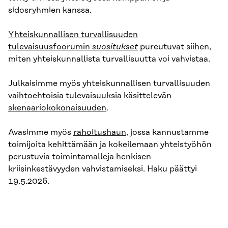
sidosryhmien kanssa.
Yhteiskunnallisen turvallisuuden
tulevaisuusfoorumin
suositukset
pureutuvat siihen,
miten yhteiskunnallista turvallisuutta voi vahvistaa.
Julkaisimme myös yhteiskunnallisen turvallisuuden
vaihtoehtoisia tulevaisuuksia käsittelevän
skenaariokokonaisuuden
.
Avasimme myös
rahoitushaun
, jossa kannustamme
toimijoita kehittämään ja kokeilemaan yhteistyöhön
perustuvia toimintamalleja henkisen
kriisinkestävyyden vahvistamiseksi. Haku päättyi
19.5.2026.