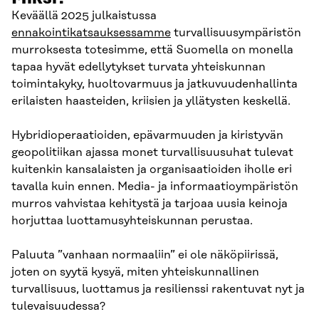
Keväällä 2025 julkaistussa
ennakointikatsauksessamme
turvallisuusympäristön
murroksesta totesimme, että Suomella on monella
tapaa hyvät edellytykset turvata yhteiskunnan
toimintakyky, huoltovarmuus ja jatkuvuudenhallinta
erilaisten haasteiden, kriisien ja yllätysten keskellä.
Hybridioperaatioiden, epävarmuuden ja kiristyvän
geopolitiikan ajassa monet turvallisuusuhat tulevat
kuitenkin kansalaisten ja organisaatioiden iholle eri
tavalla kuin ennen. Media- ja informaatioympäristön
murros vahvistaa kehitystä ja tarjoaa uusia keinoja
horjuttaa luottamusyhteiskunnan perustaa.
Paluuta ”vanhaan normaaliin” ei ole näköpiirissä,
joten on syytä kysyä, miten yhteiskunnallinen
turvallisuus, luottamus ja resilienssi rakentuvat nyt ja
tulevaisuudessa?