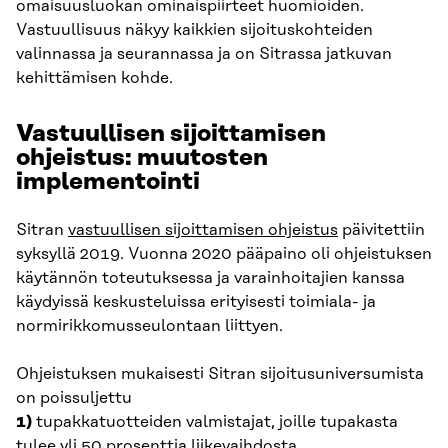
omaisuusluokan ominaispiirteet huomioiden.
Vastuullisuus näkyy kaikkien sijoituskohteiden
valinnassa ja seurannassa ja on Sitrassa jatkuvan
kehittämisen kohde.
Vastuullisen sijoittamisen
ohjeistus: muutosten
implementointi
Sitran
vastuullisen sijoittamisen ohjeistus
päivitettiin
syksyllä 2019. Vuonna 2020 pääpaino oli ohjeistuksen
käytännön toteutuksessa ja varainhoitajien kanssa
käydyissä keskusteluissa erityisesti toimiala- ja
normirikkomusseulontaan liittyen.
Ohjeistuksen mukaisesti Sitran sijoitusuniversumista
on poissuljettu
1)
tupakkatuotteiden valmistajat, joille tupakasta
tulee yli 50 prosenttia liikevaihdosta