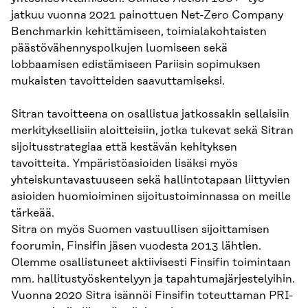
jatkuu vuonna 2021 painottuen Net-Zero Company
Benchmarkin kehittämiseen, toimialakohtaisten
päästövähennyspolkujen luomiseen sekä
lobbaamisen edistämiseen Pariisin sopimuksen
mukaisten tavoitteiden saavuttamiseksi.
Sitran tavoitteena on osallistua jatkossakin sellaisiin
merkityksellisiin aloitteisiin, jotka tukevat sekä Sitran
sijoitusstrategiaa että kestävän kehityksen
tavoitteita. Ympäristöasioiden lisäksi myös
yhteiskuntavastuuseen sekä hallintotapaan liittyvien
asioiden huomioiminen sijoitustoiminnassa on meille
tärkeää.
Sitra on myös Suomen vastuullisen sijoittamisen
foorumin, Finsifin jäsen vuodesta 2013 lähtien.
Olemme osallistuneet aktiivisesti Finsifin toimintaan
mm. hallitustyöskentelyyn ja tapahtumajärjestelyihin.
Vuonna 2020 Sitra isännöi Finsifin toteuttaman PRI-