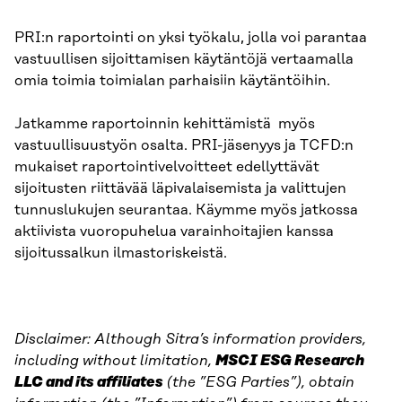
PRI:n raportointi on yksi työkalu, jolla voi parantaa
vastuullisen sijoittamisen käytäntöjä vertaamalla
omia toimia toimialan parhaisiin käytäntöihin.
Jatkamme raportoinnin kehittämistä myös
vastuullisuustyön osalta. PRI-jäsenyys ja TCFD:n
mukaiset raportointivelvoitteet edellyttävät
sijoitusten riittävää läpivalaisemista ja valittujen
tunnuslukujen seurantaa. Käymme myös jatkossa
aktiivista vuoropuhelua varainhoitajien kanssa
sijoitussalkun ilmastoriskeistä.
Disclaimer: Although Sitra’s information providers,
including without limitation,
MSCI ESG Research
LLC and its affiliates
(the ”ESG Parties”), obtain