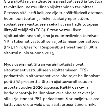
Sitra sijoittaa varallisuutensa vastuullisesti ja tuottoa
tavoitellen. Vastuullinen sijoittaminen tarkoittaa
Sitrassa sitä, että kaikissa sijoituspäätöksissä otetaan
huomioon tuoton ja riskin lisäksi ympäristöön,
sosiaaliseen vastuuseen sekä hyvään hallintotapaan
liittyviä tekijöitä (ESG). Sitran vastuullisen
sijoitustoiminnan ohjeina ja suuntaviivoina toimivat
YK:n tukemat vastuullisen sijoittamisen periaatteet
(PRI,
Principles for Responsible Investment
). Sitra
sitoutui niihin vuonna 2015.
Myös useimmat Sitran varainhoitajista ovat
sitoutuneet vastuulliseen sijoittamiseen. PRI-
periaatteisiin sitoutuneet varainhoitajat hallinnoivat
peräti 92 prosenttia Sitran sijoitusvarallisuuden
arvosta vuoden 2020 lopussa. Kaikki osake- ja
korkorahastoja hallinnoivat varainhoitajat ovat jo
allekirjoittaneet PRI-periaatteet. Korkosijoituksissa
kattavuus ei ole vielä aivan sataprosenttinen, mikä