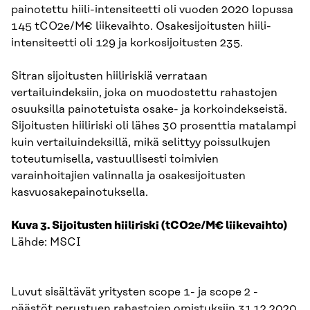
painotettu hiili-intensiteetti oli vuoden 2020 lopussa
145 tCO2e/M€ liikevaihto. Osakesijoitusten hiili-
intensiteetti oli 129 ja korkosijoitusten 235.
Sitran sijoitusten hiiliriskiä verrataan
vertailuindeksiin, joka on muodostettu rahastojen
osuuksilla painotetuista osake- ja korkoindekseistä.
Sijoitusten hiiliriski oli lähes 30 prosenttia matalampi
kuin vertailuindeksillä, mikä selittyy poissulkujen
toteutumisella, vastuullisesti toimivien
varainhoitajien valinnalla ja osakesijoitusten
kasvuosakepainotuksella.
Kuva 3. Sijoitusten hiiliriski (tCO2e/M€ liikevaihto)
Lähde: MSCI
Luvut sisältävät yritysten scope 1- ja scope 2 -
päästöt perustuen rahastojen omistuksiin 31.12.2020.