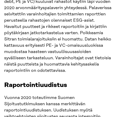
debt, PE ja VC) kuuluvat rahastot käytiin läpi vuoden
2020 arvonmäärityspalaverin yhteydessä. Palaverissa
selvitettiin varainhoitajien toimittamien raporttien
perusteella rahastojen olennaiset ESG-asiat.
Havaitut puutteet ja rikkeet raportoitiin ja kirjattiin
pöytäkirjaan jatkotarkastelua varten. Poikkeamia
Sitran toimialarajoituksiin ei huomattu. Datan heikko
kattavuus erityisesti PE- ja VC-omaisuusluokissa
muodostaa haasteen vastuullisuusasioiden
syvälliseen tarkasteluun. Varainhoitajat ovat tietoisia
näistä puutteista ja huomattavia kehitysaskelia
raportointiin on odotettavissa.
Raportointiuudistus
Vuonna 2020 toteutimme Suomen
Sijoitustutkimuksen kanssa merkittävän
raportointiuudistuksen. Uudistuksen myötä
vaihtoehtoisten sijoitusten seuranta integroitiin