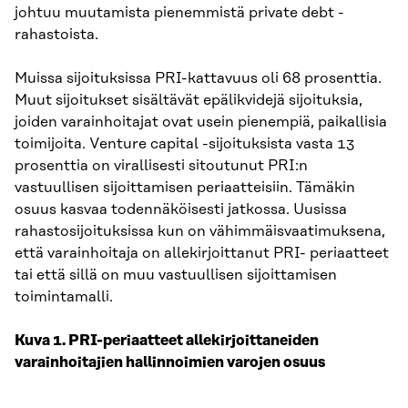
johtuu muutamista pienemmistä private debt -
rahastoista.
Muissa sijoituksissa PRI-kattavuus oli 68 prosenttia.
Muut sijoitukset sisältävät epälikvidejä sijoituksia,
joiden varainhoitajat ovat usein pienempiä, paikallisia
toimijoita. Venture capital -sijoituksista vasta 13
prosenttia on virallisesti sitoutunut PRI:n
vastuullisen sijoittamisen periaatteisiin. Tämäkin
osuus kasvaa todennäköisesti jatkossa. Uusissa
rahastosijoituksissa kun on vähimmäisvaatimuksena,
että varainhoitaja on allekirjoittanut PRI- periaatteet
tai että sillä on muu vastuullisen sijoittamisen
toimintamalli.
Kuva 1. PRI-periaatteet allekirjoittaneiden
varainhoitajien hallinnoimien varojen osuus