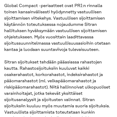
Global Compact -periaatteet ovat PRI:n rinnalla
toinen kansainvälisesti hyödynnetty vastuullisen
sijoittamisen viitekehys. Vastuullisen sijoittamisen
käytännön toteutuksessa nojaudumme Sitran
hallituksen hyväksymään vastuullisen sijoittamisen
ohjeistukseen. Myös vuosittain laadittavassa
sijoitussuunnitelmassa vastuullisuusasioihin otetaan
kantaa ja luodaan suuntaviivoja tulevaisuuteen.
Sitran sijoitukset tehdään pääasiassa rahastojen
kautta. Rahastosijoituksiin kuuluvat kaikki
osakerahastot, korkorahastot, indeksirahastot ja
pääomarahastot (ml. velkapääomarahastot ja
riskipääomarahastot). Niitä hallinnoivat ulkopuoliset
varainhoitajat, jotka tekevät yksittäiset
sijoitusanalyysit ja sijoitusten valinnat. Sitran
sijoituksiin kuuluu myös muutamia suoria sijoituksia.
Vastuullista sijoittamista toteutetaan kunkin