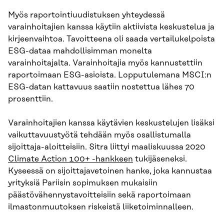
Myös raportointiuudistuksen yhteydessä
varainhoitajien kanssa käytiin aktiivista keskustelua ja
kirjeenvaihtoa. Tavoitteena oli saada vertailukelpoista
ESG-dataa mahdollisimman monelta
varainhoitajalta. Varainhoitajia myös kannustettiin
raportoimaan ESG-asioista. Lopputulemana MSCI:n
ESG-datan kattavuus saatiin nostettua lähes 70
prosenttiin.
Varainhoitajien kanssa käytävien keskustelujen lisäksi
vaikuttavuustyötä tehdään myös osallistumalla
sijoittaja-aloitteisiin. Sitra liittyi maaliskuussa 2020
Climate Action 100+ -hankkeen
tukijäseneksi.
Kyseessä on sijoittajavetoinen hanke, joka kannustaa
yrityksiä Pariisin sopimuksen mukaisiin
päästövähennystavoitteisiin sekä raportoimaan
ilmastonmuutoksen riskeistä liiketoiminnalleen.