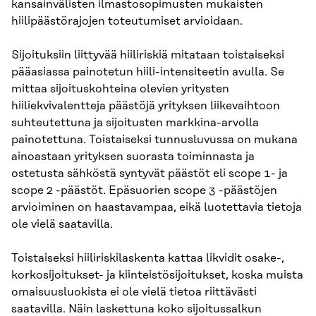
kansainvälisten ilmastosopimusten mukaisten
hiilipäästörajojen toteutumiset arvioidaan.
Sijoituksiin liittyvää hiiliriskiä mitataan toistaiseksi
pääasiassa painotetun hiili-intensiteetin avulla. Se
mittaa sijoituskohteina olevien yritysten
hiiliekvivalentteja päästöjä yrityksen liikevaihtoon
suhteutettuna ja sijoitusten markkina-arvolla
painotettuna. Toistaiseksi tunnusluvussa on mukana
ainoastaan yrityksen suorasta toiminnasta ja
ostetusta sähköstä syntyvät päästöt eli scope 1- ja
scope 2 -päästöt. Epäsuorien scope 3 -päästöjen
arvioiminen on haastavampaa, eikä luotettavia tietoja
ole vielä saatavilla.
Toistaiseksi hiiliriskilaskenta kattaa likvidit osake-,
korkosijoitukset- ja kiinteistösijoitukset, koska muista
omaisuusluokista ei ole vielä tietoa riittävästi
saatavilla. Näin laskettuna koko sijoitussalkun