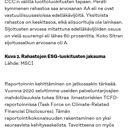
CCC:n välillä luottoluokitusten tapaan. Peräti
kymmenen rahastoa saa arvosanan AA eli ne ovat
vastuullisuusasioissa edelläkävijöitä. Yksitoista
rahastoa on keskitasoa, eikä alisuoritujia ole lainkaan.
Sijoitusten arvossa mitattuna edelläkävijöiden osuus
on vielä suurempi eli lähes 60 prosenttia. Koko Sitran
sijoitussalkun arvosana oli A.
Kuva 2. Rahastojen ESG-luokitusten jakauma
Lähde: MSCI
Raportoinnin kehittäminen on jatkossakin tärkeää.
Vuonna 2020 selvitimme useiden palveluntarjoajien
mahdollisuuksia tukea Sitraa ilmastoriskien TCFD-
raportoinnissa (Task Force on Climate-Related
Financial Disclosures). Tämän
raportointikokonaisuuden rakentaminen on yksi
seuraavista kehitysaskelista. Tavoitteena on myös