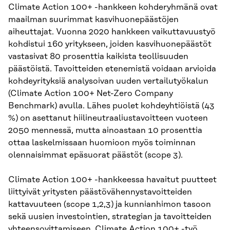
Climate Action 100+ -hankkeen kohderyhmänä ovat
maailman suurimmat kasvihuonepäästöjen
aiheuttajat. Vuonna 2020 hankkeen vaikuttavuustyö
kohdistui 160 yritykseen, joiden kasvihuonepäästöt
vastasivat 80 prosenttia kaikista teollisuuden
päästöistä. Tavoitteiden etenemistä voidaan arvioida
kohdeyrityksiä analysoivan uuden vertailutyökalun
(Climate Action 100+ Net-Zero Company
Benchmark) avulla. Lähes puolet kohdeyhtiöistä (43
%) on asettanut hiilineutraaliustavoitteen vuoteen
2050 mennessä, mutta ainoastaan 10 prosenttia
ottaa laskelmissaan huomioon myös toiminnan
olennaisimmat epäsuorat päästöt (scope 3).
Climate Action 100+ -hankkeessa havaitut puutteet
liittyivät yritysten päästövähennystavoitteiden
kattavuuteen (scope 1,2,3) ja kunnianhimon tasoon
sekä uusien investointien, strategian ja tavoitteiden
yhteensovittamiseen. Climate Action 100+ -työ