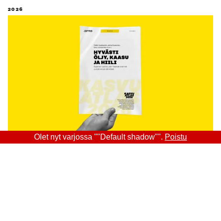
2026
Olet nyt varjossa ""Default shadow"".
Poistu
Sitra