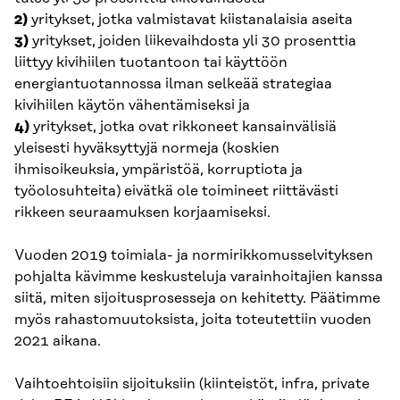
2)
yritykset, jotka valmistavat kiistanalaisia aseita
3)
yritykset, joiden liikevaihdosta yli 30 prosenttia
liittyy kivihiilen tuotantoon tai käyttöön
energiantuotannossa ilman selkeää strategiaa
kivihiilen käytön vähentämiseksi ja
4)
yritykset, jotka ovat rikkoneet kansainvälisiä
yleisesti hyväksyttyjä normeja (koskien
ihmisoikeuksia, ympäristöä, korruptiota ja
työolosuhteita) eivätkä ole toimineet riittävästi
rikkeen seuraamuksen korjaamiseksi.
Vuoden 2019 toimiala- ja normirikkomusselvityksen
pohjalta kävimme keskusteluja varainhoitajien kanssa
siitä, miten sijoitusprosesseja on kehitetty. Päätimme
myös rahastomuutoksista, joita toteutettiin vuoden
2021 aikana.
Vaihtoehtoisiin sijoituksiin (kiinteistöt, infra, private