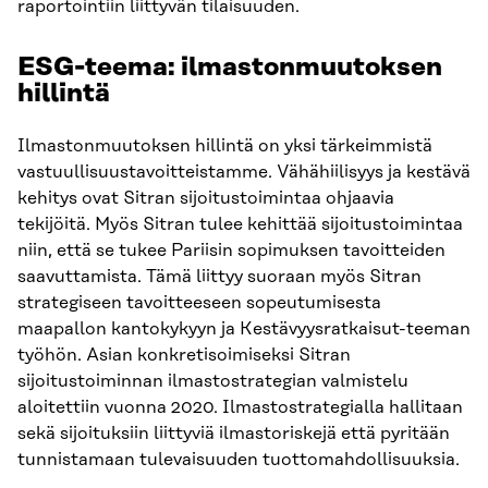
raportointiin liittyvän tilaisuuden.
ESG-teema: ilmastonmuutoksen
hillintä
Ilmastonmuutoksen hillintä on yksi tärkeimmistä
vastuullisuustavoitteistamme. Vähähiilisyys ja kestävä
kehitys ovat Sitran sijoitustoimintaa ohjaavia
tekijöitä. Myös Sitran tulee kehittää sijoitustoimintaa
niin, että se tukee Pariisin sopimuksen tavoitteiden
saavuttamista. Tämä liittyy suoraan myös Sitran
strategiseen tavoitteeseen sopeutumisesta
maapallon kantokykyyn ja Kestävyysratkaisut-teeman
työhön. Asian konkretisoimiseksi Sitran
sijoitustoiminnan ilmastostrategian valmistelu
aloitettiin vuonna 2020. Ilmastostrategialla hallitaan
sekä sijoituksiin liittyviä ilmastoriskejä että pyritään
tunnistamaan tulevaisuuden tuottomahdollisuuksia.