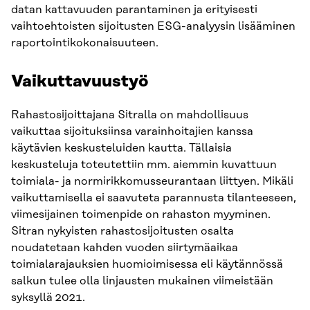
datan kattavuuden parantaminen ja erityisesti
vaihtoehtoisten sijoitusten ESG-analyysin lisääminen
raportointikokonaisuuteen.
Vaikuttavuustyö
Rahastosijoittajana Sitralla on mahdollisuus
vaikuttaa sijoituksiinsa varainhoitajien kanssa
käytävien keskusteluiden kautta. Tällaisia
keskusteluja toteutettiin mm. aiemmin kuvattuun
toimiala- ja normirikkomusseurantaan liittyen. Mikäli
vaikuttamisella ei saavuteta parannusta tilanteeseen,
viimesijainen toimenpide on rahaston myyminen.
Sitran nykyisten rahastosijoitusten osalta
noudatetaan kahden vuoden siirtymäaikaa
toimialarajauksien huomioimisessa eli käytännössä
salkun tulee olla linjausten mukainen viimeistään
syksyllä 2021.