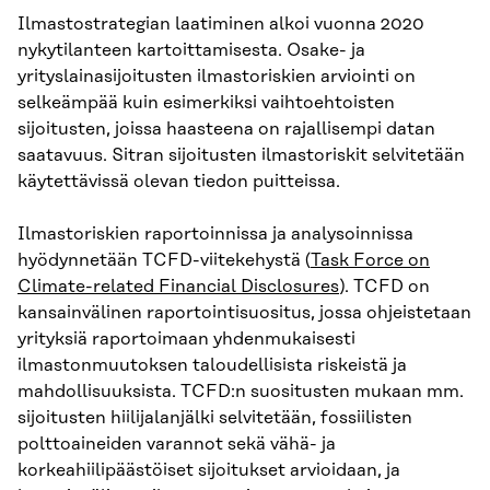
Ilmastostrategian laatiminen alkoi vuonna 2020
nykytilanteen kartoittamisesta. Osake- ja
yrityslainasijoitusten ilmastoriskien arviointi on
selkeämpää kuin esimerkiksi vaihtoehtoisten
sijoitusten, joissa haasteena on rajallisempi datan
saatavuus. Sitran sijoitusten ilmastoriskit selvitetään
käytettävissä olevan tiedon puitteissa.
Ilmastoriskien raportoinnissa ja analysoinnissa
hyödynnetään TCFD-viitekehystä (
Task Force on
Climate-related Financial Disclosures
). TCFD on
kansainvälinen raportointisuositus, jossa ohjeistetaan
yrityksiä raportoimaan yhdenmukaisesti
ilmastonmuutoksen taloudellisista riskeistä ja
mahdollisuuksista. TCFD:n suositusten mukaan mm.
sijoitusten hiilijalanjälki selvitetään, fossiilisten
polttoaineiden varannot sekä vähä- ja
korkeahiilipäästöiset sijoitukset arvioidaan, ja