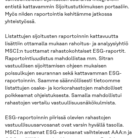
entistä kattavammin Sijoitustutkimuksen portaaliin.
Myös niiden raportointia kehitämme jatkossa
yhteistyössä.
Listattujen sijoitusten raportoinnin kattavuutta
lisättiin ottamalla mukaan rahoitus- ja analyysiyhtiö
MSCI:n tuottamat rahastokohtaiset ESG-raportit.
Raportointiuudistus mahdollistaa mm. Sitran
vastuullisen sijoittamisen ohjeen mukaisen
poissulkujen seurannan sekä kattavamman ESG-
raportoinnin. Saamme säännöllisesti tietoomme
listattujen osake- ja korkorahastojen mahdolliset
poikkeamat ohjeistuksesta. Samalla mahdollistui
rahastojen vertailu vastuullisuusnäkökulmista.
ESG-raportoinnin piirissä olevien rahastojen
vastuullisuusarvosanat ovat varsin hyvällä tasolla.
MSCI:n antamat ESG-arvosanat vaihtelevat AAA:n ja