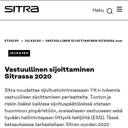
Siirry
Valik
Haku
suoraan
Sitra
sisältöön
↓
ETUSIVU
JULKAISU
VASTUULLINEN SIJOITTAMINEN SITRASSA 2020
JULKAISU
Vastuullinen sijoittaminen
Sitrassa 2020
Sitra noudattaa sijoitustoiminnassaan YK:n tukemia
vastuullisen sijoittamisen periaatteita. Tuoton ja
riskin lisäksi kaikissa sijoituspäätöksissä otetaan
huomioon ympäristöön, sosiaaliseen vastuuseen sekä
hyvään hallintotapaan liittyviä tekijöitä (ESG). Tässä
katsauksessa tarkastellaan Sitran vuoden 2020