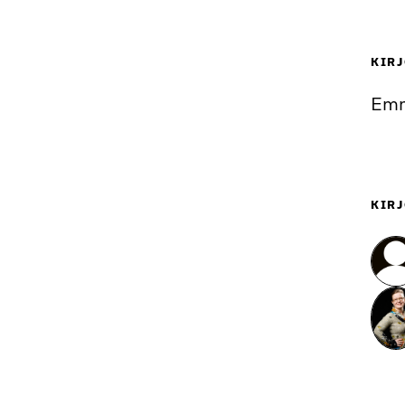
KIRJ
Emm
KIRJ