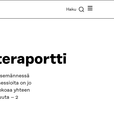
Valikko
Haku
eraportti
itsemännessä
ssioita on jo
kokoaa yhteen
uuta – 2