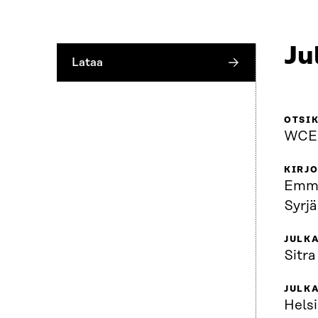
Ju
Lataa
OTSI
WCEF
KIRJO
Emma
Syrjä
JULKA
Sitra
JULK
Helsi