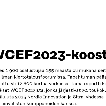
CEF2023-koost
es 1 900 osallistujaa 155 maasta oli mukana se
ilman kiertotalousfoorumissa. Tapahtuman pääse
ottu yli 12 600 kertaa verkossa. Tämä raportti 
kset WCEF2023:sta, jonka järjestivät 30. toukok
äkuuta 2023 Nordic Innovation ja Sitra, yhdessä
sainvälisten kumppaneiden kanssa.