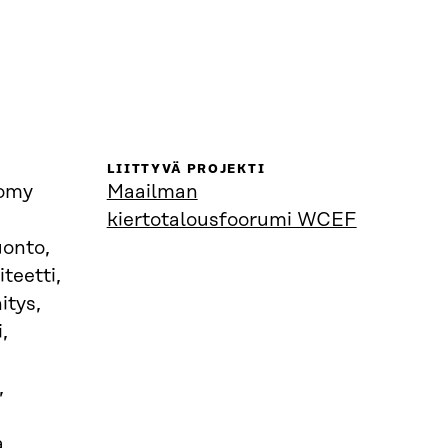
LIITTYVÄ PROJEKTI
nomy
Maailman
kiertotalousfoorumi WCEF
uonto,
teetti,
itys,
,
,
a