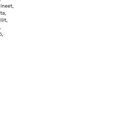
ineet,
ta,
lit,
,
ö,