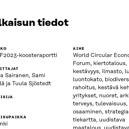
lkaisun tiedot
KKO
AIHE
2023-koosteraportti
World Circular Eco
Forum, kiertotalous,
ITTAJAT
kestävyys, ilmasto, l
 Sairanen, Sami
luontokato, biodiversi
lä ja Tuula Sjöstedt
rahoitus, kestävä keh
yritykset, nuoret, arki
ISIJA
terveys, tulevaisuus,
osaaminen, strategia
AISUPAIKKA
tiekartta, uudistava
nki
maatalous, uudistav