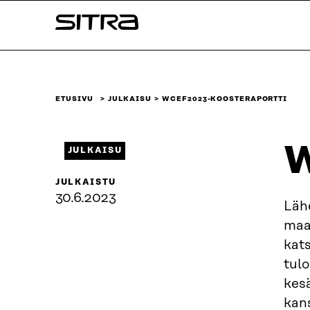
Siirry
Sitra
suoraan
sisältöön
↓
ETUSIVU
JULKAISU
WCEF2023-KOOSTERAPORTTI
W
JULKAISU
JULKAISTU
30.6.2023
Läh
maa
kats
tulo
kes
kan