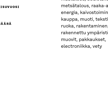
metsätalous, raaka-a
AISUVUOSI
energia, kaivostoimin
kauppa, muoti, tekstii
MÄÄRÄ
ruoka, rakentaminen
rakennettu ympärist
muovit, pakkaukset,
electroniikka, vety