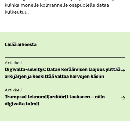
kuinka monelle kolmannelle osapuolelle dataa
kulkeutuu.
Lisää aiheesta
Artikkeli
Digivalta-selvitys: Datan keräämisen laajuus ylittää
arkijärjen ja keskittää valtaa harvojen käsiin
Artikkeli
Trump sai teknomiljardöörit taakseen – näin
digivalta toimii