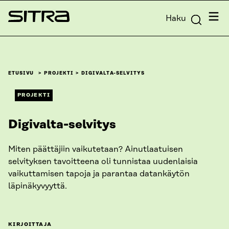
Siirry
Valik
Haku
suoraan
Sitra
sisältöön
↓
ETUSIVU
PROJEKTI
DIGIVALTA-SELVITYS
PROJEKTI
Digivalta-selvitys
Miten päättäjiin vaikutetaan? Ainutlaatuisen
selvityksen tavoitteena oli tunnistaa uudenlaisia
vaikuttamisen tapoja ja parantaa datankäytön
läpinäkyvyyttä.
KIRJOITTAJA