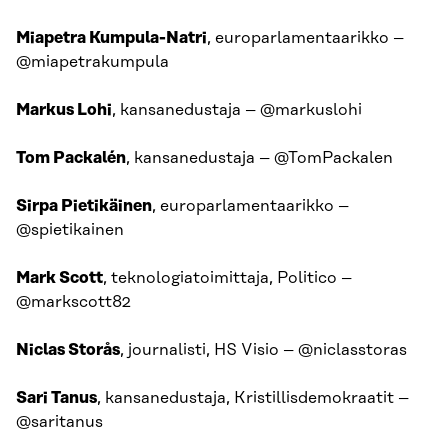
Miapetra Kumpula-Natri
, europarlamentaarikko –
@miapetrakumpula
Markus Lohi
, kansanedustaja – @markuslohi
Tom Packalén
, kansanedustaja – @TomPackalen
Sirpa Pietikäinen
, europarlamentaarikko –
@spietikainen
Mark Scott
, teknologiatoimittaja, Politico –
@markscott82
Niclas Storås
, journalisti, HS Visio – @niclasstoras
Sari Tanus
, kansanedustaja, Kristillisdemokraatit –
@saritanus