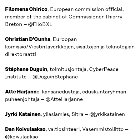
Filomena Chirico
, European commission official,
member of the cabinet of Commissioner Thierry
Breton – @FiloBXL
Christian D’Cunha
, Euroopan
komissio/Viestintäverkkojen, sisältöjen ja teknologian
direktoraatti
Stéphane Duguin
, toimitusjohtaja, CyberPeace
Institute – @DuguinStephane
Atte Harjann
e, kansanedustaja, eduskuntaryhmän
puheenjohtaja – @AtteHarjanne
Jyrki Katainen
, yliasiamies, Sitra – @jyrkikatainen
Dan Koivulaakso
, valtiosihteeri, Vasemmistoliitto –
@koivulaakso