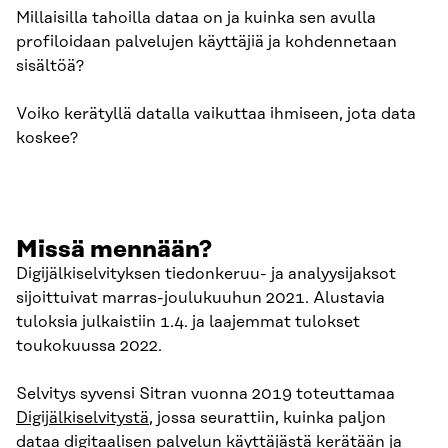
Millaisilla tahoilla dataa on ja kuinka sen avulla
profiloidaan palvelujen käyttäjiä ja kohdennetaan
sisältöä?
Voiko kerätyllä datalla vaikuttaa ihmiseen, jota data
koskee?
Missä mennään?
Digijälkiselvityksen tiedonkeruu- ja analyysijaksot
sijoittuivat marras-joulukuuhun 2021. Alustavia
tuloksia julkaistiin 1.4. ja laajemmat tulokset
toukokuussa 2022.
Selvitys syvensi Sitran vuonna 2019 toteuttamaa
Digijälkiselvitystä
, jossa seurattiin, kuinka paljon
dataa digitaalisen palvelun käyttäjästä kerätään ja