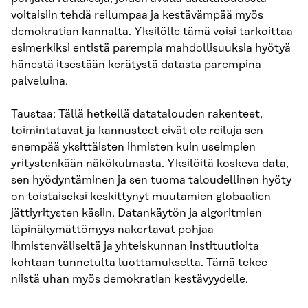
voitaisiin tehdä reilumpaa ja kestävämpää myös
demokratian kannalta. Yksilölle tämä voisi tarkoittaa
esimerkiksi entistä parempia mahdollisuuksia hyötyä
hänestä itsestään kerätystä datasta parempina
palveluina.
Taustaa: Tällä hetkellä datatalouden rakenteet,
toimintatavat ja kannusteet eivät ole reiluja sen
enempää yksittäisten ihmisten kuin useimpien
yritystenkään näkökulmasta. Yksilöitä koskeva data,
sen hyödyntäminen ja sen tuoma taloudellinen hyöty
on toistaiseksi keskittynyt muutamien globaalien
jättiyritysten käsiin. Datankäytön ja algoritmien
läpinäkymättömyys nakertavat pohjaa
ihmistenväliseltä ja yhteiskunnan instituutioita
kohtaan tunnetulta luottamukselta. Tämä tekee
niistä uhan myös demokratian kestävyydelle.