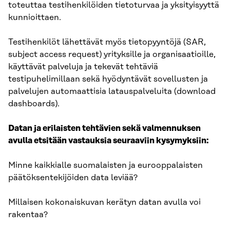
toteuttaa testihenkilöiden tietoturvaa ja yksityisyyttä
kunnioittaen.
Testihenkilöt lähettävät myös tietopyyntöjä (SAR,
subject access request) yrityksille ja organisaatioille,
käyttävät palveluja ja tekevät tehtäviä
testipuhelimillaan sekä hyödyntävät sovellusten ja
palvelujen automaattisia latauspalveluita (download
dashboards).
Datan ja erilaisten tehtävien sekä valmennuksen
avulla etsitään vastauksia seuraaviin kysymyksiin:
Minne kaikkialle suomalaisten ja eurooppalaisten
päätöksentekijöiden data leviää?
Millaisen kokonaiskuvan kerätyn datan avulla voi
rakentaa?