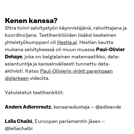
Kenen kanssa?
Sitra toimi selvitystyön käynnistäjänä, rahoittajana ja
koordinoijana. Testihenkilöiden lisäksi keskeinen
yhteistyökumppani oli
Hestia.ai
. Hestian kautta
mukana selvityksessä oli muun muassa
Paul-Olivier
Dehaye
, joka on belgialainen matemaatikko, data-
asiantuntija ja kansainvälisesti tunnettu data-
aktivisti. Katso
Paul-Olivierin vinkit parempaan
digiarkeen
videolta.
Vahvistetut testihenkilöt:
Anders Adlercreutz
, kansanedustaja – @adleande
Leïla Chaibi
, Euroopan parlamentin jäsen –
@leilachaibi