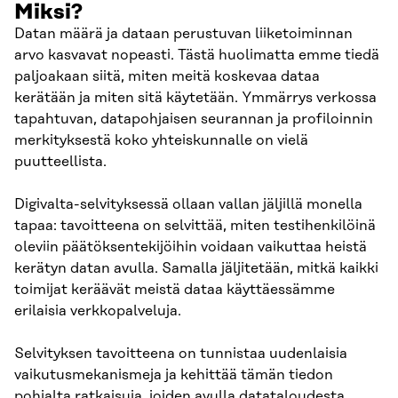
Miksi?
Datan määrä ja dataan perustuvan liiketoiminnan
arvo kasvavat nopeasti. Tästä huolimatta emme tiedä
paljoakaan siitä, miten meitä koskevaa dataa
kerätään ja miten sitä käytetään. Ymmärrys verkossa
tapahtuvan, datapohjaisen seurannan ja profiloinnin
merkityksestä koko yhteiskunnalle on vielä
puutteellista.
Digivalta-selvityksessä ollaan vallan jäljillä monella
tapaa: tavoitteena on selvittää, miten testihenkilöinä
oleviin päätöksentekijöihin voidaan vaikuttaa heistä
kerätyn datan avulla. Samalla jäljitetään, mitkä kaikki
toimijat keräävät meistä dataa käyttäessämme
erilaisia verkkopalveluja.
Selvityksen tavoitteena on tunnistaa uudenlaisia
vaikutusmekanismeja ja kehittää tämän tiedon
pohjalta ratkaisuja, joiden avulla datataloudesta