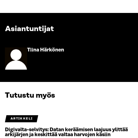
Asiantuntijat
Siirry
Tiina Härkönen
henkilön
sivulle
Tutustu myös
ARTIKKELI
Digivalta-selvitys: Datan keräämisen laajuus ylittää
arkijärjen ja keskittää valtaa harvojen käsiin