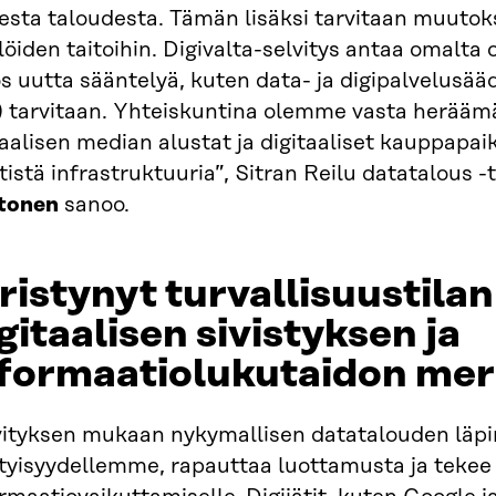
sta taloudesta. Tämän lisäksi tarvitaan muutoksi
löiden taitoihin. Digivalta-selvitys antaa omalta 
 uutta sääntelyä, kuten data- ja digipalvelusää
) tarvitaan. Yhteiskuntina olemme vasta heräämä
aalisen median alustat ja digitaaliset kauppapa
ttistä infrastruktuuria”, Sitran Reilu datatalous
tonen
sanoo.
ristynyt turvallisuustilan
gitaalisen sivistyksen ja
nformaatiolukutaidon mer
vityksen mukaan nykymallisen datatalouden lä
tyisyydellemme, rapauttaa luottamusta ja tekee m