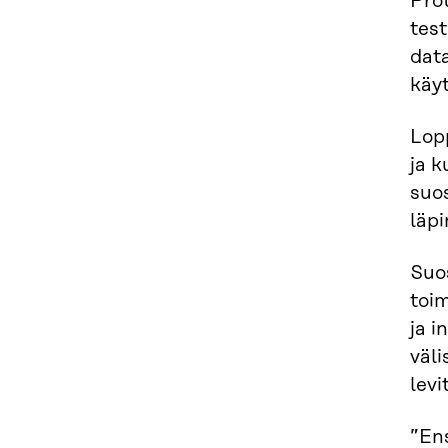
Prot
test
data
käy
Lopp
ja k
suos
läp
Suo
toi
ja i
väl
levi
”En