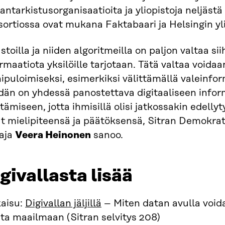
antarkistusorganisaatioita ja yliopistoja neljäs
ortiossa ovat mukana Faktabaari ja Helsingin yli
stoilla ja niiden algoritmeilla on paljon valtaa sii
rmaatiota yksilöille tarjotaan. Tätä valtaa void
puloimiseksi, esimerkiksi välittämällä valeinfo
dän on yhdessä panostettava digitaaliseen info
tämiseen, jotta ihmisillä olisi jatkossakin edell
t mielipiteensä ja päätöksensä, Sitran Demokrat
taja
Veera Heinonen
sanoo.
givallasta lisää
kaisu:
Digivallan jäljillä
– Miten datan avulla voida
ta maailmaan (Sitran selvitys 208)