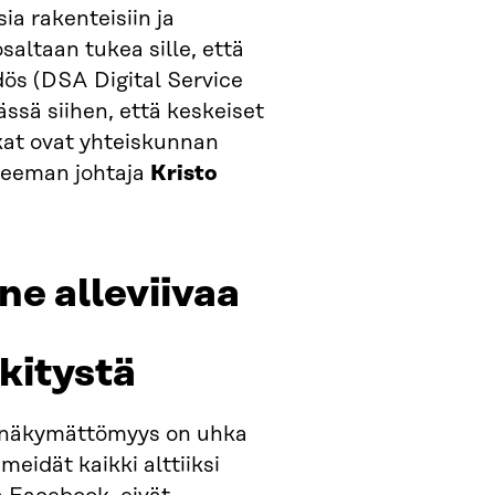
a rakenteisiin ja
osaltaan tukea sille, että
dös (DSA Digital Service
ssä siihen, että keskeiset
ikat ovat yhteiskunnan
 -teeman johtaja
Kristo
ne alleviivaa
kitystä
pinäkymättömyys on uhka
eidät kaikki alttiiksi