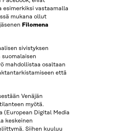
a Facebook, eivät
 esimerkiksi vastaamalla
tissä mukana ollut
 jäsenen
Filomena
aalisen sivistyksen
 suomalaisen
yö mahdollistaa osaltaan
aktantarkistamiseen että
isestään Venäjän
 tilanteen myötä.
 (European Digital Media
la keskeinen
nliittymä. Siihen kuuluu