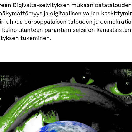
reen Digivalta-selvityksen mukaan datatalouden
näkymättömyys ja digitaalisen vallan keskittymi
iin uhkaa eurooppalaisen talouden ja demokratia
 keino tilanteen parantamiseksi on kansalaisten 
istyksen tukeminen.