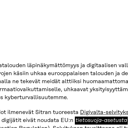
atalouden läpinäkymättömyys ja digitaalisen val
vojen käsiin uhkaa eurooppalaisen talouden ja d
alla ne tekevät meidät alttiiksi huomaamattoma
ormaatiovaikuttamiselle, uhkaavat yksityisyyttä
s kyberturvallisuutemme.
dot ilmenevät Sitran tuoreesta
Digivalta-selvityk
tietosuoja-
 digijätit eivät noudata EU:n
tietosuoja-asetusta