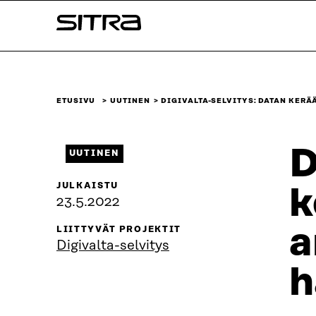
Siirry
Sitra
suoraan
sisältöön
↓
ETUSIVU
UUTINEN
DIGIVALTA-SELVITYS: DATAN KERÄ
D
UUTINEN
JULKAISTU
k
23.5.2022
a
LIITTYVÄT PROJEKTIT
Digivalta-selvitys
h