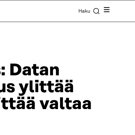
Valikko
Haku
s: Datan
s ylittää
ittää valtaa