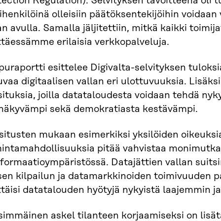
asetusta
ection Regulation). Selvityksen tavoitteena oli t
ihenkilöinä olleisiin päätöksentekijöihin voidaan
n avulla. Samalla jäljitettiin, mitkä kaikki toimi
ttäessämme erilaisia verkkopalveluja.
uraportti esittelee Digivalta-selvityksen tuloksi
uvaa digitaalisen vallan eri ulottuvuuksia. Lisäks
ituksia, joilla datataloudesta voidaan tehdä nyky
inäkyvämpi sekä demokratiasta kestävämpi.
situsten mukaan esimerkiksi yksilöiden oikeuksia
mintamahdollisuuksia pitää vahvistaa monimutka
nformaatioympäristössä. Datajättien vallan suits
isen kilpailun ja datamarkkinoiden toimivuuden 
ttäisi datatalouden hyötyjä nykyistä laajemmin j
simmäinen askel tilanteen korjaamiseksi on lis