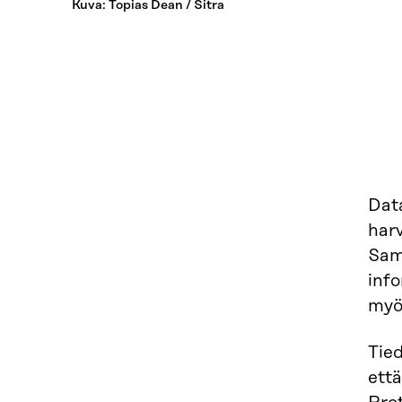
Kuva: Topias Dean / Sitra
Dat
har
Sam
inf
myö
Tie
että