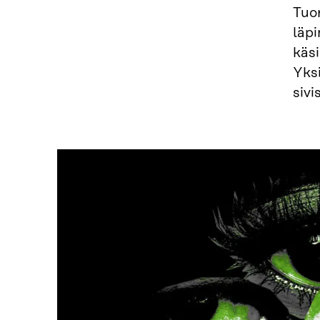
Tuo
läpi
käs
Yksi
siv