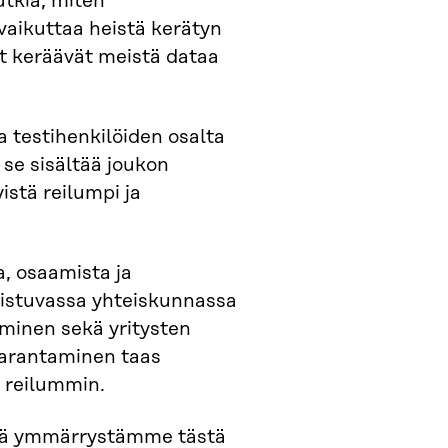
utkia, miten
 vaikuttaa heistä kerätyn
jat keräävät meistä dataa
a testihenkilöiden osalta
i se sisältää joukon
istä reilumpi ja
, osaamista ja
istuvassa yhteiskunnassa
iminen sekä yritysten
parantaminen taas
a reilummin.
ätä ymmärrystämme tästä