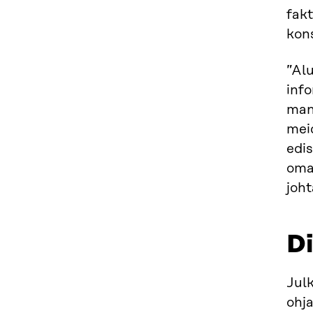
fakt
kons
”Alu
info
mani
mei
edis
oma
joh
Di
Jul
ohja