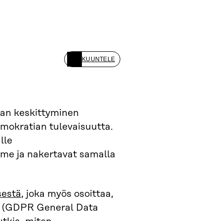
KUUNTELE
lan keskittyminen
emokratian tulevaisuutta.
lle
mme ja nakertavat samalla
sestä
, joka myös osoittaa,
(GDPR General Data