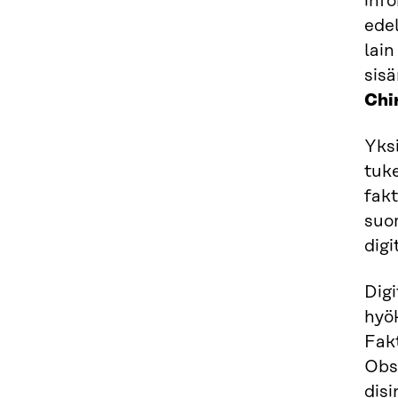
info
ede
lain
sis
Chi
Yksi
tuk
fak
suo
dig
Digi
hyök
Fak
Obs
disi