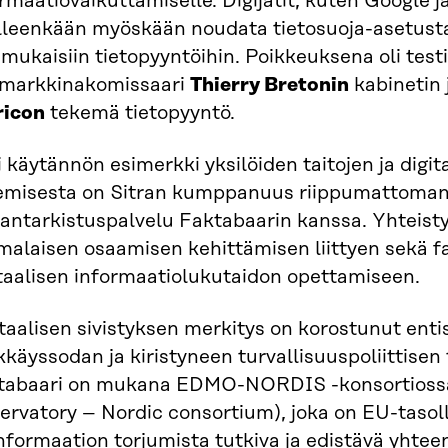
rmaatiovaikuttamiselle. Digijätit, kuten Google j
lleenkään myöskään noudata tietosuoja-asetusta
 mukaisiin tietopyyntöihin. Poikkeuksena oli tes
ämarkkinakomissaari
Thierry Bretonin
kabinetin
ricon
tekemä tietopyyntö.
 käytännön esimerkki yksilöiden taitojen ja digit
emisesta on Sitran kumppanuus riippumattoman
tantarkistuspalvelu Faktabaarin kanssa. Yhteist
malaisen osaamisen kehittämisen liittyen sekä f
itaalisen informaatiolukutaidon opettamiseen.
taalisen sivistyksen merkitys on korostunut ent
käyssodan ja kiristyneen turvallisuuspoliittisen
tabaari on mukana EDMO-NORDIS -konsortiossa
ervatory – Nordic consortium), joka on EU-tasol
nformaation torjumista tutkiva ja edistävä yhtee