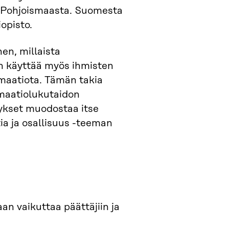
tä Pohjoismaasta. Suomesta
opisto.
hen, millaista
aan käyttää myös ihmisten
rmaatiota. Tämän takia
rmaatiolukutaidon
ytykset muodostaa itse
ia ja osallisuus -teeman
an vaikuttaa päättäjiin ja