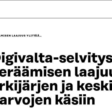
ÄMISEN LAAJUUS YLITTÄÄ…
igivalta-selvity
eräämisen laajuu
rkijärjen ja kesk
arvojen käsiin