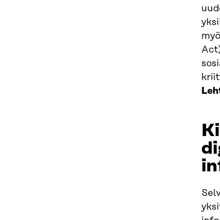
uude
yksi
myös
Act
sosi
krii
Leh
Ki
di
i
Sel
yksi