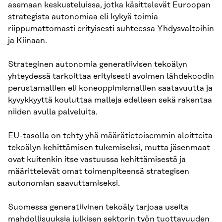
tekoäly
asemaan keskusteluissa, jotka käsittelevät Euroopan
strategista autonomiaa eli kykyä toimia
riippumattomasti erityisesti suhteessa Yhdysvaltoihin
ja Kiinaan.
Strateginen autonomia generatiivisen tekoälyn
yhteydessä tarkoittaa erityisesti avoimen lähdekoodin
perustamallien eli koneoppimismallien saatavuutta ja
kyvykkyyttä kouluttaa malleja edelleen sekä rakentaa
niiden avulla palveluita.
EU-tasolla on tehty yhä määrätietoisemmin aloitteita
tekoälyn kehittämisen tukemiseksi, mutta jäsenmaat
ovat kuitenkin itse vastuussa kehittämisestä ja
määrittelevät omat toimenpiteensä strategisen
autonomian saavuttamiseksi.
Suomessa generatiivinen tekoäly tarjoaa useita
mahdollisuuksia julkisen sektorin työn tuottavuuden