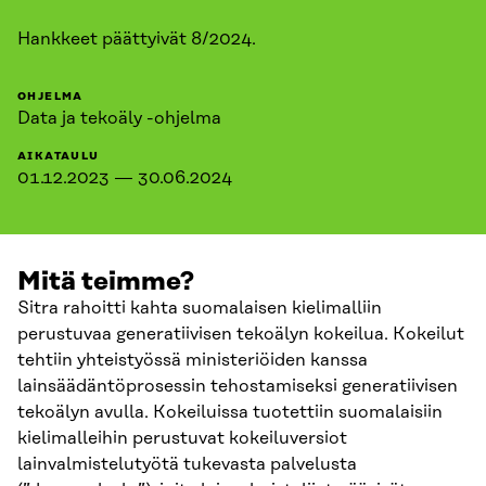
Hankkeet päättyivät 8/2024.
OHJELMA
Data ja tekoäly -ohjelma
AIKATAULU
01.12.2023 — 30.06.2024
Mitä teimme?
Sitra rahoitti kahta suomalaisen kielimalliin
perustuvaa generatiivisen tekoälyn kokeilua. Kokeilut
tehtiin yhteistyössä ministeriöiden kanssa
lainsäädäntöprosessin tehostamiseksi generatiivisen
tekoälyn avulla. Kokeiluissa tuotettiin suomalaisiin
kielimalleihin perustuvat kokeiluversiot
lainvalmistelutyötä tukevasta palvelusta