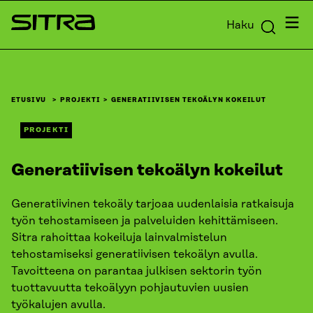
Siirry
Valik
Haku
suoraan
Sitra
sisältöön
↓
ETUSIVU
PROJEKTI
GENERATIIVISEN TEKOÄLYN KOKEILUT
PROJEKTI
Generatiivisen tekoälyn kokeilut
Generatiivinen tekoäly tarjoaa uudenlaisia ratkaisuja
työn tehostamiseen ja palveluiden kehittämiseen.
Sitra rahoittaa kokeiluja lainvalmistelun
tehostamiseksi generatiivisen tekoälyn avulla.
Tavoitteena on parantaa julkisen sektorin työn
tuottavuutta tekoälyyn pohjautuvien uusien
työkalujen avulla.