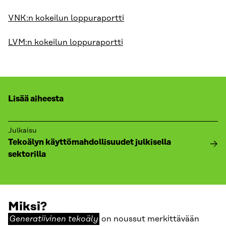
VNK:n kokeilun loppuraportti
LVM:n kokeilun loppuraportti
Lisää aiheesta
Julkaisu
Tekoälyn käyttömahdollisuudet julkisella
sektorilla
Miksi?
Generatiivinen
Generatiivinen tekoäly
on noussut merkittävään