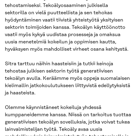
tehostamiseksi. Tekoälyosaaminen julkisella
sektorilla on vielä puutteellista ja sen tehokas
hyödyntäminen vaatii tiivistä yhteistyötä yksityisen
sektorin toimijoiden kanssa. Tekoälyn käyttöönotto
vaatii myös kykyä uudistaa prosesseja ja omaksua
uusia menetelmiä kokeilun ja oppimisen kautta,
hyväksyen myös mahdolliset virheet osana kehitystä.
Sitra tarttuu näihin haasteisiin ja tutkii keinoja
tehostaa julkisen sektorin työtä generatiivisen
tekoälyn avulla. Keräämme myös oppeja suomalaisen
kielimallin jatkokoulutukseen liittyvistä edellytyksistä
ja haasteista.
Olemme käynnistäneet kokeiluja yhdessä
kumppaneidemme kanssa. Niissä on tarkoitus tuottaa
generatiivisen tekoälyn sovelluksia, jotka voivat tukea
lainvalmistelijan työtä. Tekoäly avaa uusia