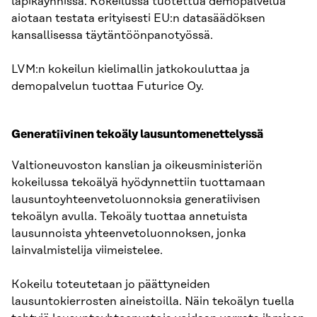
läpikäynnissä. Kokeilussa tuotettua demopalvelua
aiotaan testata erityisesti EU:n datasäädöksen
kansallisessa täytäntöönpanotyössä.
LVM:n kokeilun kielimallin jatkokouluttaa ja
demopalvelun tuottaa Futurice Oy.
Generatiivinen tekoäly lausuntomenettelyssä
Valtioneuvoston kanslian ja oikeusministeriön
kokeilussa tekoälyä hyödynnettiin tuottamaan
lausuntoyhteenvetoluonnoksia generatiivisen
tekoälyn avulla. Tekoäly tuottaa annetuista
lausunnoista yhteenvetoluonnoksen, jonka
lainvalmistelija viimeistelee.
Kokeilu toteutetaan jo päättyneiden
lausuntokierrosten aineistoilla. Näin tekoälyn tuella