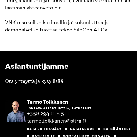
tehtyjä lausuntoyhteenvetoja voidaan verrata ihmisen
laatimiin yhteenvetoihin.
VNK:n kokeilun kielimallin jatkokouluttaa ja
demopalvelun tuottaa tekee SiloGen AI Oy.
Asiantuntijamme
Ota yhteyttä ja kysy lisää!
Siirry
Tarmo Toikkanen
henkilön
JOHTAVA ASIANTUNTIJA, RATKAISUT
sivulle
+358 294 618 511
tarmo.toikkanen@sitra.fi
DATA JA TEKOÄLY
DATATALOUS
EU-SÄÄNTELY
RATKAISUT
SOMEALUSTOJEN VALTA