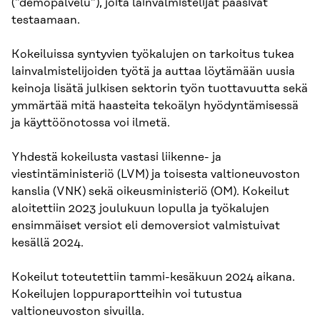
(”demopalvelu”), joita lainvalmistelijat pääsivät
testaamaan.
Kokeiluissa syntyvien työkalujen on tarkoitus tukea
lainvalmistelijoiden työtä ja auttaa löytämään uusia
keinoja lisätä julkisen sektorin työn tuottavuutta sekä
ymmärtää mitä haasteita tekoälyn hyödyntämisessä
ja käyttöönotossa voi ilmetä.
Yhdestä kokeilusta vastasi liikenne- ja
viestintäministeriö (LVM) ja toisesta valtioneuvoston
kanslia (VNK) sekä oikeusministeriö (OM). Kokeilut
aloitettiin 2023 joulukuun lopulla ja työkalujen
ensimmäiset versiot eli demoversiot valmistuivat
kesällä 2024.
Kokeilut toteutettiin tammi-kesäkuun 2024 aikana.
Kokeilujen loppuraportteihin voi tutustua
valtioneuvoston sivuilla.