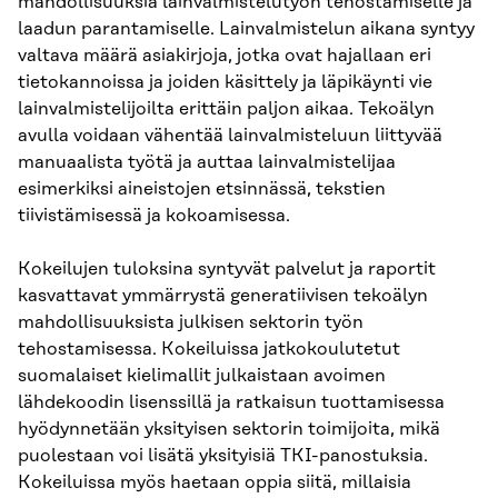
mahdollisuuksia lainvalmistelutyön tehostamiselle ja
laadun parantamiselle. Lainvalmistelun aikana syntyy
valtava määrä asiakirjoja, jotka ovat hajallaan eri
tietokannoissa ja joiden käsittely ja läpikäynti vie
lainvalmistelijoilta erittäin paljon aikaa. Tekoälyn
avulla voidaan vähentää lainvalmisteluun liittyvää
manuaalista työtä ja auttaa lainvalmistelijaa
esimerkiksi aineistojen etsinnässä, tekstien
tiivistämisessä ja kokoamisessa.
Kokeilujen tuloksina syntyvät palvelut ja raportit
kasvattavat ymmärrystä generatiivisen tekoälyn
mahdollisuuksista julkisen sektorin työn
tehostamisessa. Kokeiluissa jatkokoulutetut
suomalaiset kielimallit julkaistaan avoimen
lähdekoodin lisenssillä ja ratkaisun tuottamisessa
hyödynnetään yksityisen sektorin toimijoita, mikä
puolestaan voi lisätä yksityisiä TKI-panostuksia.
Kokeiluissa myös haetaan oppia siitä, millaisia