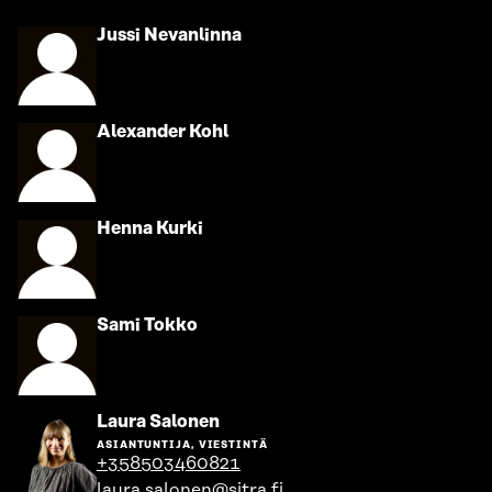
Siirry
Jussi Nevanlinna
henkilön
sivulle
Siirry
Alexander Kohl
henkilön
sivulle
Siirry
Henna Kurki
henkilön
sivulle
Siirry
Sami Tokko
henkilön
sivulle
Siirry
Laura Salonen
henkilön
ASIANTUNTIJA, VIESTINTÄ
sivulle
+358503460821
laura.salonen@sitra.fi