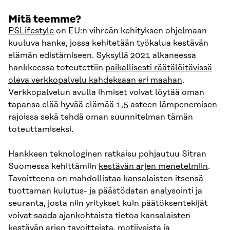
Mitä teemme?
PSLifestyle
on EU:n vihreän kehityksen ohjelmaan
kuuluva hanke, jossa kehitetään työkalua kestävän
elämän edistämiseen. Syksyllä 2021 alkaneessa
hankkeessa toteutettiin
paikallisesti räätälöitävissä
oleva verkkopalvelu kahdeksaan eri maahan
.
Verkkopalvelun avulla ihmiset voivat löytää oman
tapansa elää hyvää elämää 1,5 asteen lämpenemisen
rajoissa sekä tehdä oman suunnitelman tämän
toteuttamiseksi.
Hankkeen teknologinen ratkaisu pohjautuu Sitran
Suomessa kehittämiin
kestävän arjen menetelmiin
.
Tavoitteena on mahdollistaa kansalaisten itsensä
tuottaman kulutus- ja päästödatan analysointi ja
seuranta, josta niin yritykset kuin päätöksentekijät
voivat saada ajankohtaista tietoa kansalaisten
kestävän arjen tavoitteista, motiiveista ja