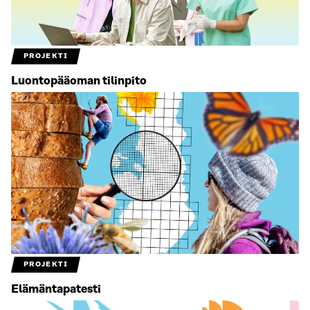
PROJEKTI
Luontopääoman tilinpito
PROJEKTI
Elämäntapatesti