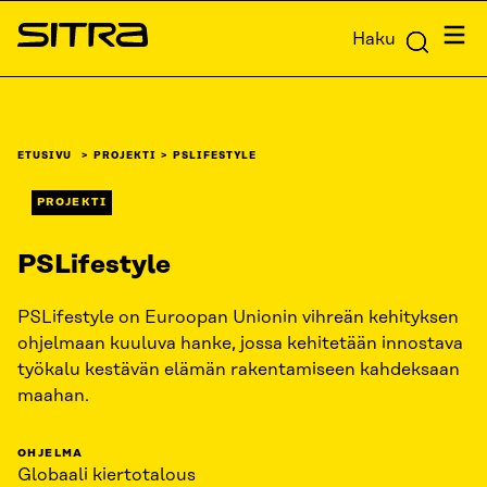
Siirry
Valik
Haku
suoraan
Sitra
sisältöön
↓
ETUSIVU
PROJEKTI
PSLIFESTYLE
PROJEKTI
PSLifestyle
PSLifestyle on Euroopan Unionin vihreän kehityksen
ohjelmaan kuuluva hanke, jossa kehitetään innostava
työkalu kestävän elämän rakentamiseen kahdeksaan
maahan.
OHJELMA
Globaali kiertotalous